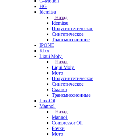
G-Motion
HG
Idemitsu
Назад
Idemitsu
Полусинтетическое
Синтетическое
Трансмиссионное
IPONE
Kixx
Liqui Moly
Назад
Liqui Moly
Мото
Полусинтетическое
Синтетическое
Смазка
Трансмиссионные
Lux-Oil
Mannol
Назад
Mannol
Compressor Oil
Бочки
Мото