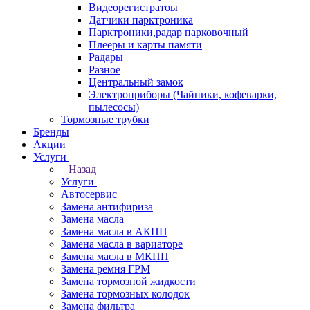
Видеорегистратоы
Датчики парктроника
Парктроники,радар парковочный
Плееры и карты памяти
Радары
Разное
Центральный замок
Электроприборы (Чайники, кофеварки,
пылесосы)
Тормозные трубки
Бренды
Акции
Услуги
Назад
Услуги
Автосервис
Замена антифириза
Замена масла
Замена масла в АКПП
Замена масла в вариаторе
Замена масла в МКПП
Замена ремня ГРМ
Замена тормозной жидкости
Замена тормозных колодок
Замена фильтра