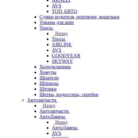
ARNEZI
AVS
ТОП АВТО
Сумки водителя, портмоне, кошельки
Товары для шин
Тросы
Назад
Тросы
AIRLINE
AVS
GOODYEAR
SKYWAY
Холодильники
Хомуты
Шпатели
Шприцы
Шторки
Щетки, водосгоны, скребки
Автозапчасти
Назад
Автозапчасти
АвтоЛампы
Назад
АвтоЛампы
AVS