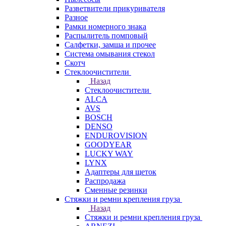
Разветвители прикуривателя
Разное
Рамки номерного знака
Распылитель помповый
Салфетки, замша и прочее
Система омывания стекол
Скотч
Стеклоочистители
Назад
Стеклоочистители
ALCA
AVS
BOSCH
DENSO
ENDUROVISION
GOODYEAR
LUCKY WAY
LYNX
Адаптеры для щеток
Распродажа
Сменные резинки
Стяжки и ремни крепления груза
Назад
Стяжки и ремни крепления груза