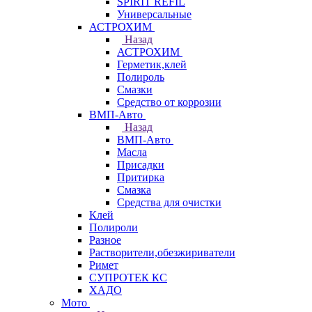
SPIRIT REFIL
Универсальные
АСТРОХИМ
Назад
АСТРОХИМ
Герметик,клей
Полироль
Смазки
Средство от коррозии
ВМП-Авто
Назад
ВМП-Авто
Масла
Присадки
Притирка
Смазка
Средства для очистки
Клей
Полироли
Разное
Растворители,обезжириватели
Римет
СУПРОТЕК КС
ХАДО
Мото