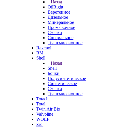
Назад
OilRight
Веретенное
Дизельное
Минеральное
Промывочное
Смазки
Специальное
Трансмиссионное
Ravenol
RM
Shell
Назад
Shell
Бочки
Полусинтетическое
Синтетическое
Смазки
Трансмиссионное
Totachi
Total
Twin Air Bio
Valvoline
WOLF
Zic