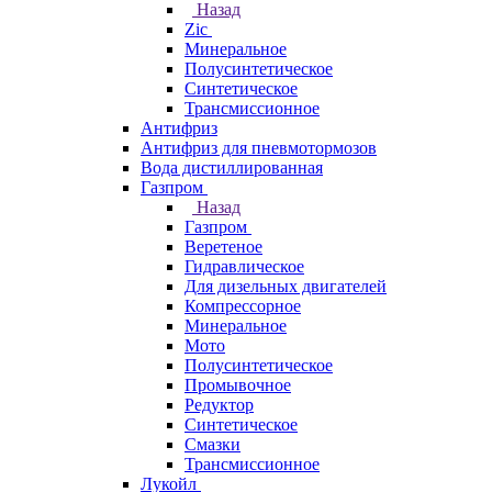
Назад
Zic
Минеральное
Полусинтетическое
Синтетическое
Трансмиссионное
Антифриз
Антифриз для пневмотормозов
Вода дистиллированная
Газпром
Назад
Газпром
Веретеное
Гидравлическое
Для дизельных двигателей
Компрессорное
Минеральное
Мото
Полусинтетическое
Промывочное
Редуктор
Синтетическое
Смазки
Трансмиссионное
Лукойл