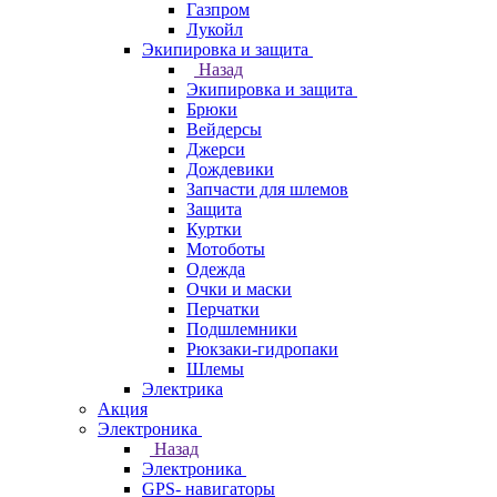
Газпром
Лукойл
Экипировка и защита
Назад
Экипировка и защита
Брюки
Вейдерсы
Джерси
Дождевики
Запчасти для шлемов
Защита
Куртки
Мотоботы
Одежда
Очки и маски
Перчатки
Подшлемники
Рюкзаки-гидропаки
Шлемы
Электрика
Акция
Электроника
Назад
Электроника
GPS- навигаторы