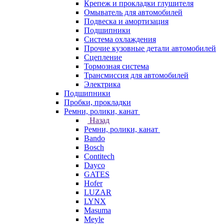
Крепеж и прокладки глушителя
Омыватель для автомобилей
Подвеска и амортизация
Подшипники
Система охлаждения
Прочие кузовные детали автомобилей
Сцепление
Тормозная система
Трансмиссия для автомобилей
Электрика
Подшипники
Пробки, прокладки
Ремни, ролики, канат
Назад
Ремни, ролики, канат
Bando
Bosch
Contitech
Dayco
GATES
Hofer
LUZAR
LYNX
Masuma
Meyle