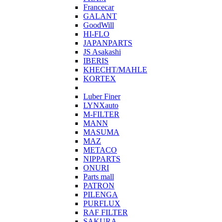
Francecar
GALANT
GoodWill
HI-FLO
JAPANPARTS
JS Asakashi
IBERIS
KHECHT/MAHLE
KORTEX
Luber Finer
LYNXauto
M-FILTER
MANN
MASUMA
MAZ
METACO
NIPPARTS
ONURI
Parts mall
PATRON
PILENGA
PURFLUX
RAF FILTER
SAKURA