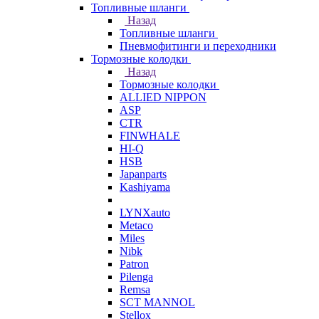
Топливные шланги
Назад
Топливные шланги
Пневмофитинги и переходники
Тормозные колодки
Назад
Тормозные колодки
ALLIED NIPPON
ASP
CTR
FINWHALE
HI-Q
HSB
Japanparts
Kashiyama
LYNXauto
Metaco
Miles
Nibk
Patron
Pilenga
Remsa
SCT MANNOL
Stellox