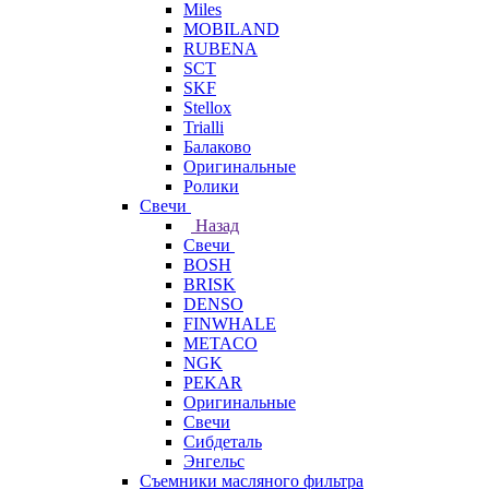
Miles
MOBILAND
RUBENA
SCT
SKF
Stellox
Trialli
Балаково
Оригинальные
Ролики
Свечи
Назад
Свечи
BOSH
BRISK
DENSO
FINWHALE
METACO
NGK
PEKAR
Оригинальные
Свечи
Сибдеталь
Энгельс
Съемники масляного фильтра