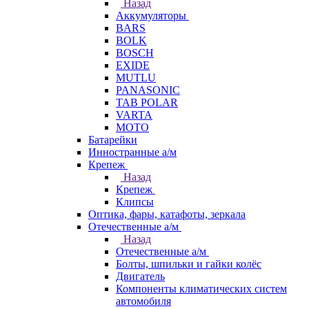
Назад
Аккумуляторы
BARS
BOLK
BOSCH
EXIDE
MUTLU
PANASONIC
TAB POLAR
VARTA
МОТО
Батарейки
Инностранные а/м
Крепеж
Назад
Крепеж
Клипсы
Оптика, фары, катафоты, зеркала
Отечественные а/м
Назад
Отечественные а/м
Болты, шпильки и гайки колёс
Двигатель
Компоненты климатических систем
автомобиля