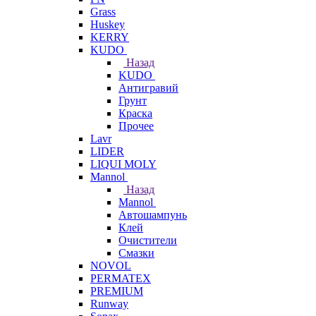
Grass
Huskey
KERRY
KUDO
Назад
KUDO
Антигравий
Грунт
Краска
Прочее
Lavr
LIDER
LIQUI MOLY
Mannol
Назад
Mannol
Автошампунь
Клей
Очистители
Смазки
NOVOL
PERMATEX
PREMIUM
Runway