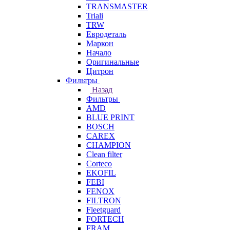
TRANSMASTER
Triali
TRW
Евродеталь
Маркон
Начало
Оригинальные
Цитрон
Фильтры
Назад
Фильтры
AMD
BLUE PRINT
BOSCH
CAREX
CHAMPION
Clean filter
Corteco
EKOFIL
FEBI
FENOX
FILTRON
Fleetguard
FORTECH
FRAM