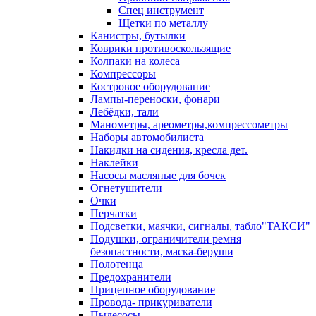
Спец инструмент
Щетки по металлу
Канистры, бутылки
Коврики противоскользящие
Колпаки на колеса
Компрессоры
Костровое оборудование
Лампы-переноски, фонари
Лебёдки, тали
Манометры, ареометры,компрессометры
Наборы автомобилиста
Накидки на сидения, кресла дет.
Наклейки
Насосы масляные для бочек
Огнетушители
Очки
Перчатки
Подсветки, маячки, сигналы, табло"ТАКСИ"
Подушки, ограничители ремня
безопастности, маска-беруши
Полотенца
Предохранители
Прицепное оборудование
Провода- прикуриватели
Пылесосы