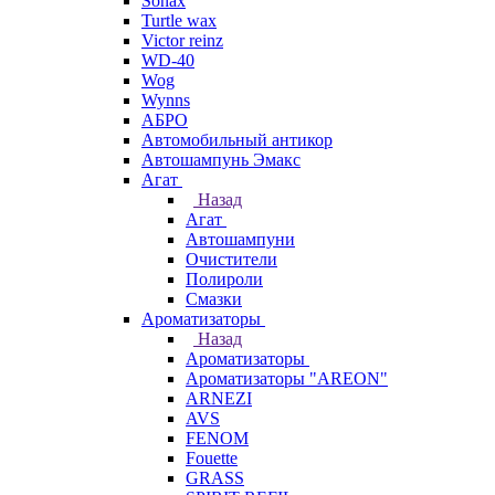
Sonax
Turtle wax
Victor reinz
WD-40
Wog
Wynns
АБРО
Автомобильный антикор
Автошампунь Эмакс
Агат
Назад
Агат
Автошампуни
Очистители
Полироли
Смазки
Ароматизаторы
Назад
Ароматизаторы
Ароматизаторы "AREON"
ARNEZI
AVS
FENOM
Fouette
GRASS