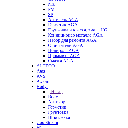
NX
PM
SP
Антигель AGA
Герметик AGA
Грунковка и краска, эмаль HG
Кондиционер металла AGA
Набор для ремонта AGA
Очистители AGA
Полироль AGA
Промывка AGA
Смазка AGA
ALTECO
Atas
AVS
Axiom
Body
Назад
Body
Антикор
Герметик
Грунтовка
Шпатлевка
CoolStream
FN