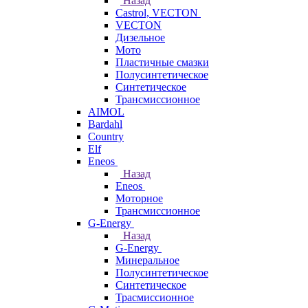
Назад
Castrol, VECTON
VECTON
Дизельное
Мото
Пластичные смазки
Полусинтетическое
Синтетическое
Трансмиссионное
AIMOL
Bardahl
Country
Elf
Eneos
Назад
Eneos
Моторное
Трансмиссионное
G-Energy
Назад
G-Energy
Минеральное
Полусинтетическое
Синтетическое
Трасмиссионное