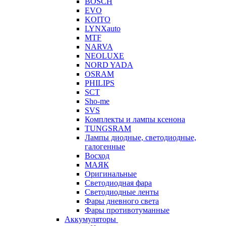
BOSCH
EVO
KOITO
LYNXauto
MTF
NARVA
NEOLUXE
NORD YADA
OSRAM
PHILIPS
SCT
Sho-me
SVS
Комплекты и лампы ксенона
TUNGSRAM
Лампы диодные, светодиодные,
галогенные
Восход
МАЯК
Оригинальные
Светодиодная фара
Светодиодные ленты
Фары дневного света
Фары противотуманные
Аккумуляторы