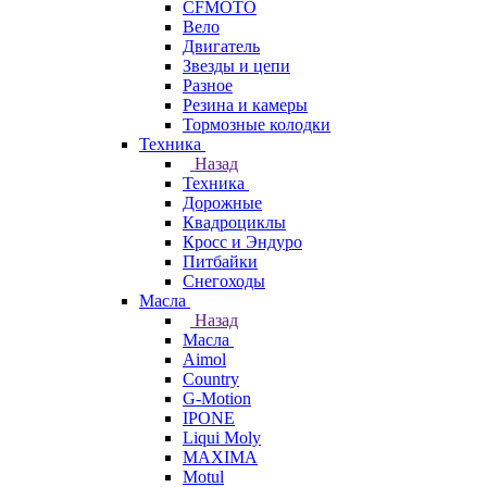
CFMOTO
Вело
Двигатель
Звезды и цепи
Разное
Резина и камеры
Тормозные колодки
Техника
Назад
Техника
Дорожные
Квадроциклы
Кросс и Эндуро
Питбайки
Снегоходы
Масла
Назад
Масла
Aimol
Country
G-Motion
IPONE
Liqui Moly
MAXIMA
Motul