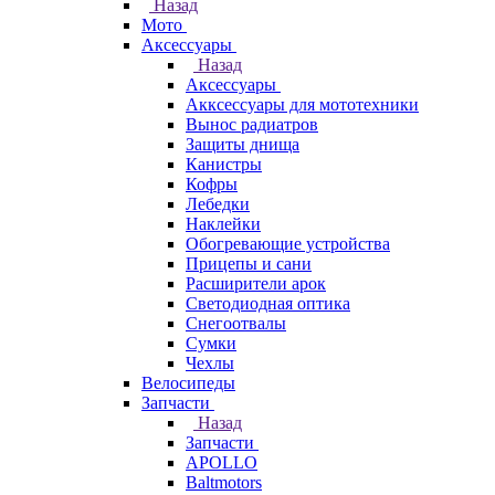
Назад
Мото
Аксессуары
Назад
Аксессуары
Акксессуары для мототехники
Вынос радиатров
Защиты днища
Канистры
Кофры
Лебедки
Наклейки
Обогревающие устройства
Прицепы и сани
Расширители арок
Светодиодная оптика
Снегоотвалы
Сумки
Чехлы
Велосипеды
Запчасти
Назад
Запчасти
APOLLO
Baltmotors