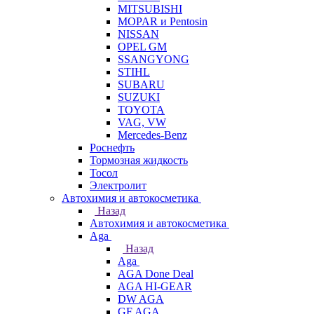
MITSUBISHI
MOPAR и Pentosin
NISSAN
OPEL GM
SSANGYONG
STIHL
SUBARU
SUZUKI
TOYOTA
VAG, VW
Мercedes-Benz
Роснефть
Тормозная жидкость
Тосол
Электролит
Автохимия и автокосметика
Назад
Автохимия и автокосметика
Aga
Назад
Aga
AGA Done Deal
AGA HI-GEAR
DW AGA
GF AGA