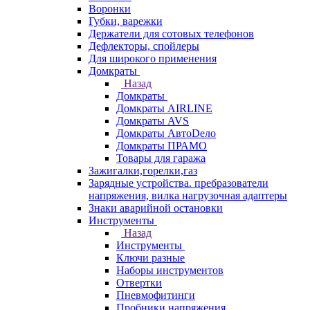
Воронки
Губки, варежки
Держатели для сотовых телефонов
Дефлекторы, спойлеры
Для широкого применения
Домкраты
Назад
Домкраты
Домкраты AIRLINE
Домкраты AVS
Домкраты АвтоDело
Домкраты ПРАМО
Товары для гаража
Зажигалки,горелки,газ
Зарядные устройства. пребразователи
напряжения, вилка нагрузочная адаптеры
Знаки аварийной остановки
Инструменты
Назад
Инструменты
Ключи разные
Наборы инструментов
Отвертки
Пневмофитинги
Пробники напряжения