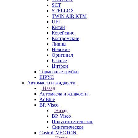
SCT
STELLOX
TWIN AIR KTM
UFI
Китай
Корейские
Костромские
Ливны
Невские
Оригинал
Разные
Цитрон
Тормозные трубки
ШРУС
Автомасла и жидкости
Назад
Автомасла и жидкости
AdBlue
BP, Visco
Назад
BP, Visco
Полусинтетическое
Синтетическое
Castrol, VECTON