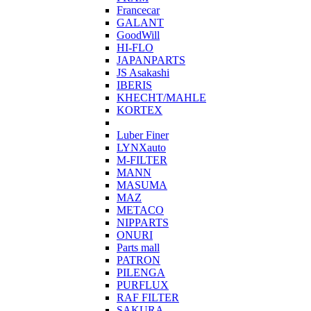
Francecar
GALANT
GoodWill
HI-FLO
JAPANPARTS
JS Asakashi
IBERIS
KHECHT/MAHLE
KORTEX
Luber Finer
LYNXauto
M-FILTER
MANN
MASUMA
MAZ
METACO
NIPPARTS
ONURI
Parts mall
PATRON
PILENGA
PURFLUX
RAF FILTER
SAKURA