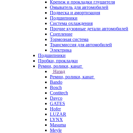
Крепеж и прокладки глушителя
Омыватель для автомобилей
Подвеска и амортизация
Подшипники
Система охлаждения
Прочие кузовные детали автомобилей
Сцепление
Тормозная система
Трансмиссия для автомобилей
Электрика
Подшипники
Пробки, прокладки
Ремни, ролики, канат
Назад
Ремни, ролики, канат
Bando
Bosch
Contitech
Dayco
GATES
Hofer
LUZAR
LYNX
Masuma
Meyle