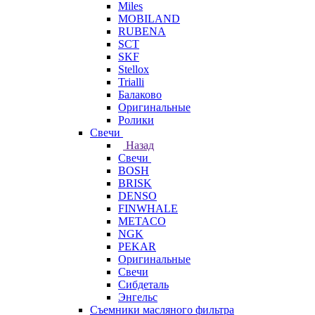
Miles
MOBILAND
RUBENA
SCT
SKF
Stellox
Trialli
Балаково
Оригинальные
Ролики
Свечи
Назад
Свечи
BOSH
BRISK
DENSO
FINWHALE
METACO
NGK
PEKAR
Оригинальные
Свечи
Сибдеталь
Энгельс
Съемники масляного фильтра