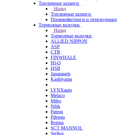
Топливные шланги
Назад
Топливные шланги
Пневмофитинги и переходники
Тормозные колодки
Назад
Тормозные колодки
ALLIED NIPPON
ASP
CTR
FINWHALE
HI-Q
HSB
Japanparts
Kashiyama
LYNXauto
Metaco
Miles
Nibk
Patron
Pilenga
Remsa
SCT MANNOL
Stellox