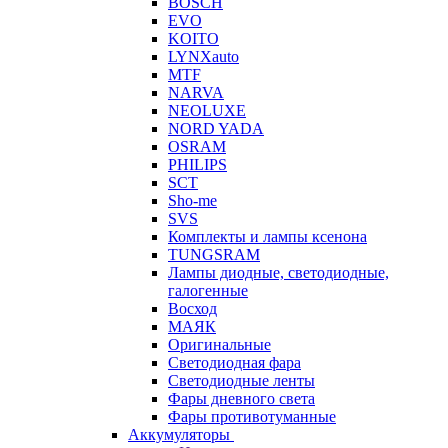
BOSCH
EVO
KOITO
LYNXauto
MTF
NARVA
NEOLUXE
NORD YADA
OSRAM
PHILIPS
SCT
Sho-me
SVS
Комплекты и лампы ксенона
TUNGSRAM
Лампы диодные, светодиодные,
галогенные
Восход
МАЯК
Оригинальные
Светодиодная фара
Светодиодные ленты
Фары дневного света
Фары противотуманные
Аккумуляторы