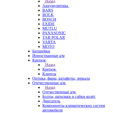
Назад
Аккумуляторы
BARS
BOLK
BOSCH
EXIDE
MUTLU
PANASONIC
TAB POLAR
VARTA
МОТО
Батарейки
Инностранные а/м
Крепеж
Назад
Крепеж
Клипсы
Оптика, фары, катафоты, зеркала
Отечественные а/м
Назад
Отечественные а/м
Болты, шпильки и гайки колёс
Двигатель
Компоненты климатических систем
автомобиля