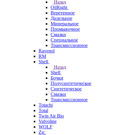
Назад
OilRight
Веретенное
Дизельное
Минеральное
Промывочное
Смазки
Специальное
Трансмиссионное
Ravenol
RM
Shell
Назад
Shell
Бочки
Полусинтетическое
Синтетическое
Смазки
Трансмиссионное
Totachi
Total
Twin Air Bio
Valvoline
WOLF
Zic