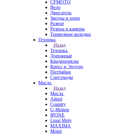
CFMOTO
Вело
Двигатель
Звезды и цепи
Разное
Резина и камеры
Тормозные колодки
Техника
Назад
Техника
Дорожные
Квадроциклы
Кросс и Эндуро
Питбайки
Снегоходы
Масла
Назад
Масла
Aimol
Country
G-Motion
IPONE
Liqui Moly
MAXIMA
Motul