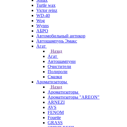
Sonax
Turtle wax
Victor reinz
WD-40
Wog
Wynns
АБРО
Автомобильный антикор
Автошампунь Эмакс
Агат
Назад
Агат
Автошампуни
Очистители
Полироли
Смазки
Ароматизаторы
Назад
Ароматизаторы
Ароматизаторы "AREON"
ARNEZI
AVS
FENOM
Fouette
GRASS