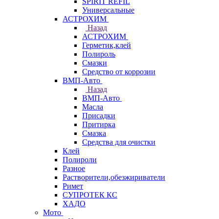
SPIRIT REFIL
Универсальные
АСТРОХИМ
Назад
АСТРОХИМ
Герметик,клей
Полироль
Смазки
Средство от коррозии
ВМП-Авто
Назад
ВМП-Авто
Масла
Присадки
Притирка
Смазка
Средства для очистки
Клей
Полироли
Разное
Растворители,обезжириватели
Римет
СУПРОТЕК КС
ХАДО
Мото