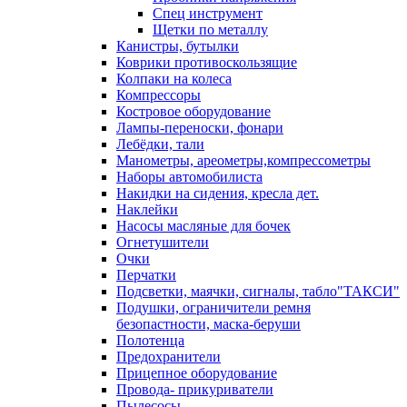
Спец инструмент
Щетки по металлу
Канистры, бутылки
Коврики противоскользящие
Колпаки на колеса
Компрессоры
Костровое оборудование
Лампы-переноски, фонари
Лебёдки, тали
Манометры, ареометры,компрессометры
Наборы автомобилиста
Накидки на сидения, кресла дет.
Наклейки
Насосы масляные для бочек
Огнетушители
Очки
Перчатки
Подсветки, маячки, сигналы, табло"ТАКСИ"
Подушки, ограничители ремня
безопастности, маска-беруши
Полотенца
Предохранители
Прицепное оборудование
Провода- прикуриватели
Пылесосы