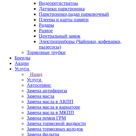
Видеорегистратоы
Датчики парктроника
Парктроники,радар парковочный
Плееры и карты памяти
Радары
Разное
Центральный замок
Электроприборы (Чайники, кофеварки,
пылесосы)
Тормозные трубки
Бренды
Акции
Услуги
Назад
Услуги
Автосервис
Замена антифириза
Замена масла
Замена масла в АКПП
Замена масла в вариаторе
Замена масла в МКПП
Замена ремня ГРМ
Замена тормозной жидкости
Замена тормозных колодок
Замена фильтра