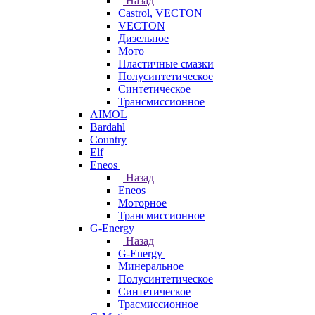
Назад
Castrol, VECTON
VECTON
Дизельное
Мото
Пластичные смазки
Полусинтетическое
Синтетическое
Трансмиссионное
AIMOL
Bardahl
Country
Elf
Eneos
Назад
Eneos
Моторное
Трансмиссионное
G-Energy
Назад
G-Energy
Минеральное
Полусинтетическое
Синтетическое
Трасмиссионное