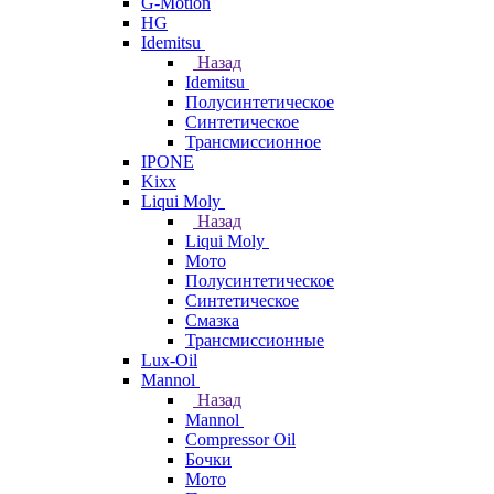
G-Motion
HG
Idemitsu
Назад
Idemitsu
Полусинтетическое
Синтетическое
Трансмиссионное
IPONE
Kixx
Liqui Moly
Назад
Liqui Moly
Мото
Полусинтетическое
Синтетическое
Смазка
Трансмиссионные
Lux-Oil
Mannol
Назад
Mannol
Compressor Oil
Бочки
Мото