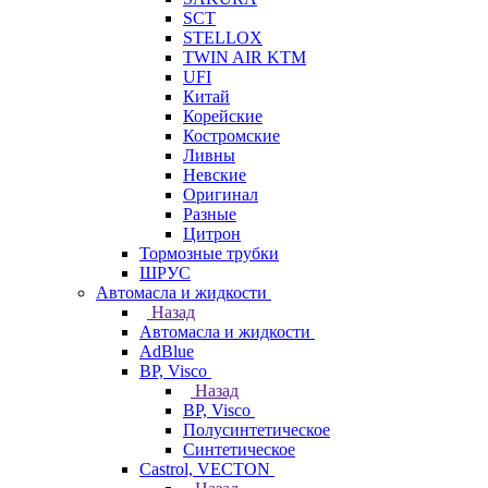
SCT
STELLOX
TWIN AIR KTM
UFI
Китай
Корейские
Костромские
Ливны
Невские
Оригинал
Разные
Цитрон
Тормозные трубки
ШРУС
Автомасла и жидкости
Назад
Автомасла и жидкости
AdBlue
BP, Visco
Назад
BP, Visco
Полусинтетическое
Синтетическое
Castrol, VECTON