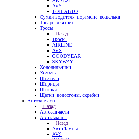
ARNEZI
AVS
ТОП АВТО
Сумки водителя, портмоне, кошельки
Товары для шин
Тросы
Назад
Тросы
AIRLINE
AVS
GOODYEAR
SKYWAY
Холодильники
Хомуты
Шпатели
Шприцы
Шторки
Щетки, водосгоны, скребки
Автозапчасти
Назад
Автозапчасти
АвтоЛампы
Назад
АвтоЛампы
AVS