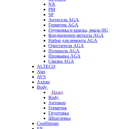
NX
PM
SP
Антигель AGA
Герметик AGA
Грунковка и краска, эмаль HG
Кондиционер металла AGA
Набор для ремонта AGA
Очистители AGA
Полироль AGA
Промывка AGA
Смазка AGA
ALTECO
Atas
AVS
Axiom
Body
Назад
Body
Антикор
Герметик
Грунтовка
Шпатлевка
CoolStream
FN