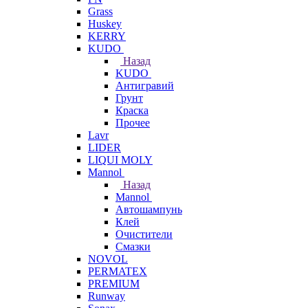
Grass
Huskey
KERRY
KUDO
Назад
KUDO
Антигравий
Грунт
Краска
Прочее
Lavr
LIDER
LIQUI MOLY
Mannol
Назад
Mannol
Автошампунь
Клей
Очистители
Смазки
NOVOL
PERMATEX
PREMIUM
Runway