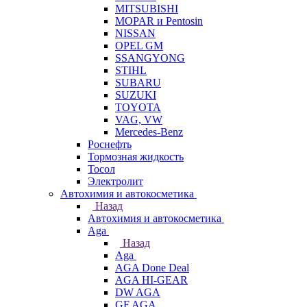
MITSUBISHI
MOPAR и Pentosin
NISSAN
OPEL GM
SSANGYONG
STIHL
SUBARU
SUZUKI
TOYOTA
VAG, VW
Мercedes-Benz
Роснефть
Тормозная жидкость
Тосол
Электролит
Автохимия и автокосметика
Назад
Автохимия и автокосметика
Aga
Назад
Aga
AGA Done Deal
AGA HI-GEAR
DW AGA
GF AGA