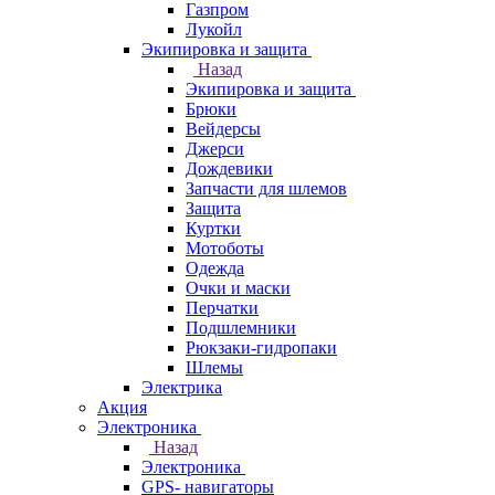
Газпром
Лукойл
Экипировка и защита
Назад
Экипировка и защита
Брюки
Вейдерсы
Джерси
Дождевики
Запчасти для шлемов
Защита
Куртки
Мотоботы
Одежда
Очки и маски
Перчатки
Подшлемники
Рюкзаки-гидропаки
Шлемы
Электрика
Акция
Электроника
Назад
Электроника
GPS- навигаторы