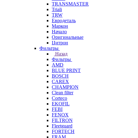
TRANSMASTER
Triali
TRW
Евродеталь
Маркон
Начало
Оригинальные
Цитрон
Фильтры
Назад
Фильтры
AMD
BLUE PRINT
BOSCH
CAREX
CHAMPION
Clean filter
Corteco
EKOFIL
FEBI
FENOX
FILTRON
Fleetguard
FORTECH
FRAM