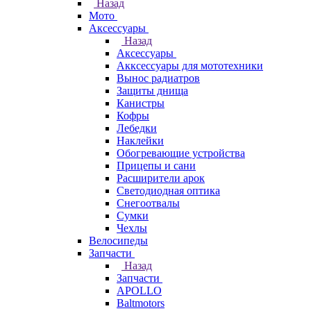
Назад
Мото
Аксессуары
Назад
Аксессуары
Акксессуары для мототехники
Вынос радиатров
Защиты днища
Канистры
Кофры
Лебедки
Наклейки
Обогревающие устройства
Прицепы и сани
Расширители арок
Светодиодная оптика
Снегоотвалы
Сумки
Чехлы
Велосипеды
Запчасти
Назад
Запчасти
APOLLO
Baltmotors