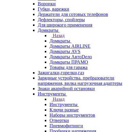
Воронки
Губки, варежки
Держатели для сотовых телефонов
Дефлекторы, спойлеры
Для широкого применения
Домкраты
Назад
Домкраты
Домкраты AIRLINE
Домкраты AVS
Домкраты АвтоDело
Домкраты ПРАМО
Товары для гаража
Зажигалки,горелки,газ
Зарядные устройства. пребразователи
напряжения, вилка нагрузочная адаптеры
Знаки аварийной остановки
Инструменты
Назад
Инструменты
Ключи разные
Наборы инструментов
Отвертки
Пневмофитинги
Пробники напряжения