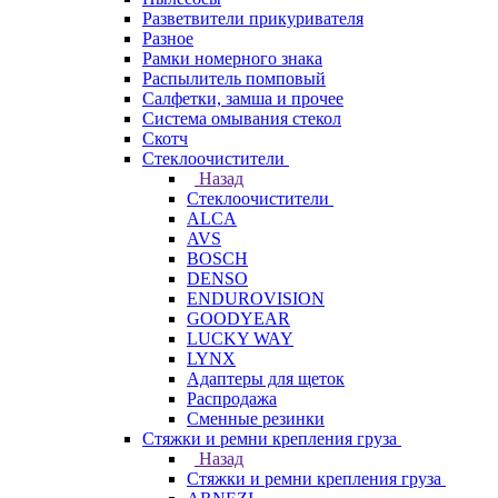
Разветвители прикуривателя
Разное
Рамки номерного знака
Распылитель помповый
Салфетки, замша и прочее
Система омывания стекол
Скотч
Стеклоочистители
Назад
Стеклоочистители
ALCA
AVS
BOSCH
DENSO
ENDUROVISION
GOODYEAR
LUCKY WAY
LYNX
Адаптеры для щеток
Распродажа
Сменные резинки
Стяжки и ремни крепления груза
Назад
Стяжки и ремни крепления груза