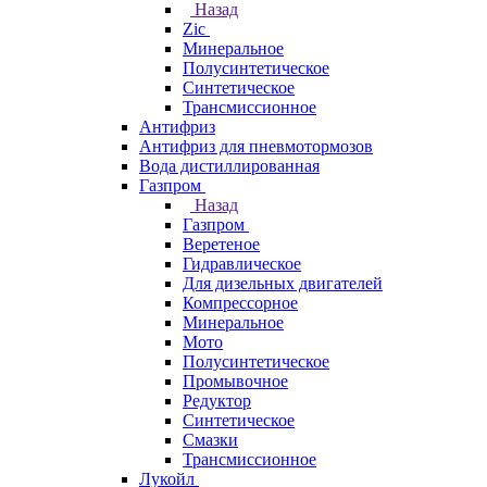
Назад
Zic
Минеральное
Полусинтетическое
Синтетическое
Трансмиссионное
Антифриз
Антифриз для пневмотормозов
Вода дистиллированная
Газпром
Назад
Газпром
Веретеное
Гидравлическое
Для дизельных двигателей
Компрессорное
Минеральное
Мото
Полусинтетическое
Промывочное
Редуктор
Синтетическое
Смазки
Трансмиссионное
Лукойл