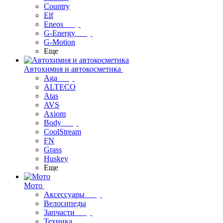
Country
Elf
Eneos
G-Energy
G-Motion
Еще
Автохимия и автокосметика
Aga
ALTECO
Atas
AVS
Axiom
Body
CoolStream
FN
Grass
Huskey
Еще
Мото
Аксессуары
Велосипеды
Запчасти
Техника