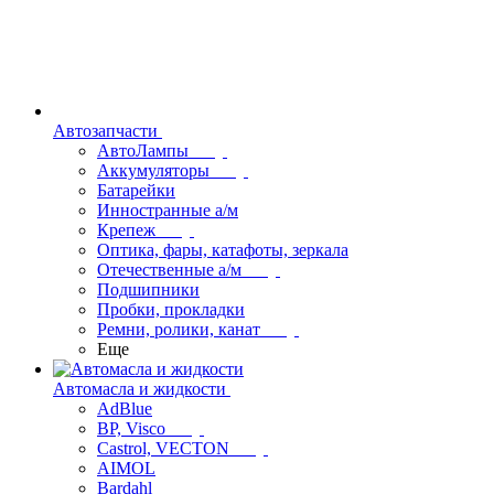
Автозапчасти
АвтоЛампы
Аккумуляторы
Батарейки
Инностранные а/м
Крепеж
Оптика, фары, катафоты, зеркала
Отечественные а/м
Подшипники
Пробки, прокладки
Ремни, ролики, канат
Еще
Автомасла и жидкости
AdBlue
BP, Visco
Castrol, VECTON
AIMOL
Bardahl