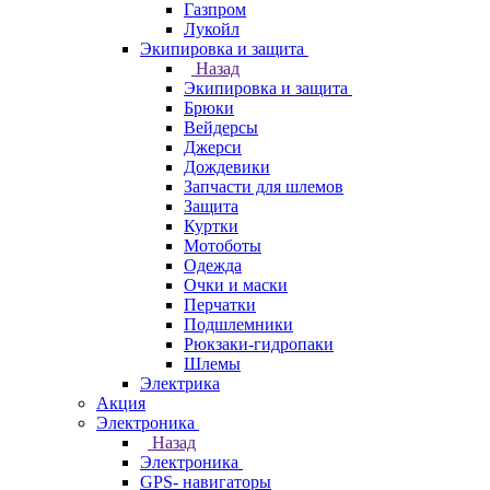
Газпром
Лукойл
Экипировка и защита
Назад
Экипировка и защита
Брюки
Вейдерсы
Джерси
Дождевики
Запчасти для шлемов
Защита
Куртки
Мотоботы
Одежда
Очки и маски
Перчатки
Подшлемники
Рюкзаки-гидропаки
Шлемы
Электрика
Акция
Электроника
Назад
Электроника
GPS- навигаторы