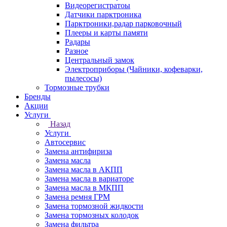
Видеорегистратоы
Датчики парктроника
Парктроники,радар парковочный
Плееры и карты памяти
Радары
Разное
Центральный замок
Электроприборы (Чайники, кофеварки,
пылесосы)
Тормозные трубки
Бренды
Акции
Услуги
Назад
Услуги
Автосервис
Замена антифириза
Замена масла
Замена масла в АКПП
Замена масла в вариаторе
Замена масла в МКПП
Замена ремня ГРМ
Замена тормозной жидкости
Замена тормозных колодок
Замена фильтра