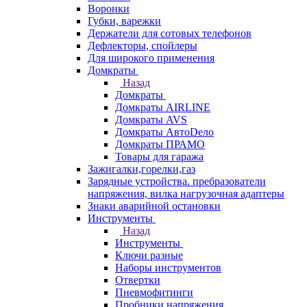
Воронки
Губки, варежки
Держатели для сотовых телефонов
Дефлекторы, спойлеры
Для широкого применения
Домкраты
Назад
Домкраты
Домкраты AIRLINE
Домкраты AVS
Домкраты АвтоDело
Домкраты ПРАМО
Товары для гаража
Зажигалки,горелки,газ
Зарядные устройства. пребразователи
напряжения, вилка нагрузочная адаптеры
Знаки аварийной остановки
Инструменты
Назад
Инструменты
Ключи разные
Наборы инструментов
Отвертки
Пневмофитинги
Пробники напряжения