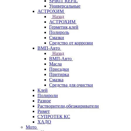
SPIRIT REFIL
Универсальные
АСТРОХИМ
Назад
АСТРОХИМ
Герметик,клей
Полироль
Смазки
Средство от коррозии
ВМП-Авто
Назад
ВМП-Авто
Масла
Присадки
Притирка
Смазка
Средства для очистки
Клей
Полироли
Разное
Растворители,обезжириватели
Римет
СУПРОТЕК КС
ХАДО
Мото