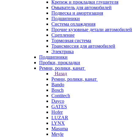
Крепеж и прокладки глушителя
Омыватель для автомобилей
Подвеска и амортизация
Подшипники
Система охлаждения
Прочие кузовные детали автомобилей
Сцепление
Тормозная система
Трансмиссия для автомобилей
Электрика
Подшипники
Пробки, прокладки
Ремни, ролики, канат
Назад
Ремни, ролики, канат
Bando
Bosch
Contitech
Dayco
GATES
Hofer
LUZAR
LYNX
Masuma
Meyle