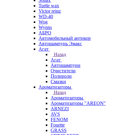
Sonax
Turtle wax
Victor reinz
WD-40
Wog
Wynns
АБРО
Автомобильный антикор
Автошампунь Эмакс
Агат
Назад
Агат
Автошампуни
Очистители
Полироли
Смазки
Ароматизаторы
Назад
Ароматизаторы
Ароматизаторы "AREON"
ARNEZI
AVS
FENOM
Fouette
GRASS