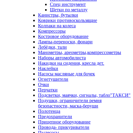
Спец инструмент
Щетки по металлу
Канистры, бутылки
Коврики противоскользящие
Колпаки на колеса
Компрессоры
Костровое оборудование
Лампы-переноски, фонари
Лебёдки, тали
Манометры, ареометры,компрессометры
Наборы автомобилиста
Накидки на сидения, кресла дет.
Наклейки
Насосы масляные для бочек
Огнетушители
Очки
Перчатки
Подсветки, маячки, сигналы, табло"ТАКСИ"
Подушки, ограничители ремня
безопастности, маска-беруши
Полотенца
Предохранители
Прицепное оборудование
Провода- прикуриватели
Пылесосы