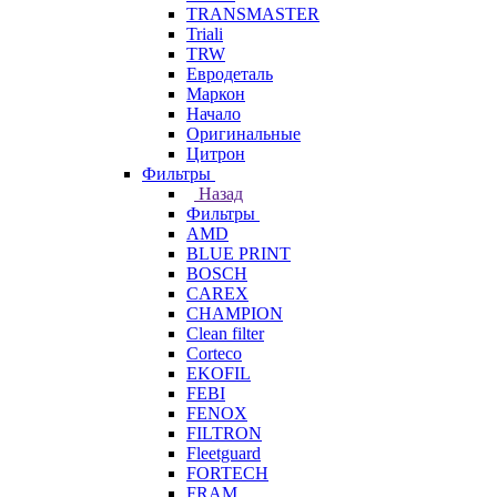
TRANSMASTER
Triali
TRW
Евродеталь
Маркон
Начало
Оригинальные
Цитрон
Фильтры
Назад
Фильтры
AMD
BLUE PRINT
BOSCH
CAREX
CHAMPION
Clean filter
Corteco
EKOFIL
FEBI
FENOX
FILTRON
Fleetguard
FORTECH
FRAM