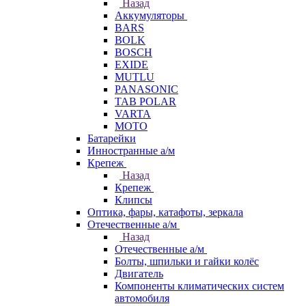
Назад
Аккумуляторы
BARS
BOLK
BOSCH
EXIDE
MUTLU
PANASONIC
TAB POLAR
VARTA
МОТО
Батарейки
Инностранные а/м
Крепеж
Назад
Крепеж
Клипсы
Оптика, фары, катафоты, зеркала
Отечественные а/м
Назад
Отечественные а/м
Болты, шпильки и гайки колёс
Двигатель
Компоненты климатических систем
автомобиля