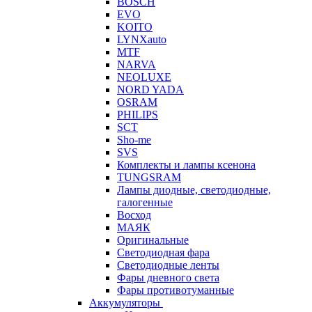
BOSCH
EVO
KOITO
LYNXauto
MTF
NARVA
NEOLUXE
NORD YADA
OSRAM
PHILIPS
SCT
Sho-me
SVS
Комплекты и лампы ксенона
TUNGSRAM
Лампы диодные, светодиодные,
галогенные
Восход
МАЯК
Оригинальные
Светодиодная фара
Светодиодные ленты
Фары дневного света
Фары противотуманные
Аккумуляторы