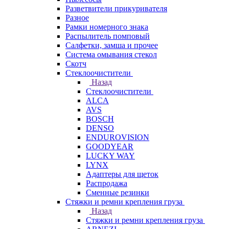
Разветвители прикуривателя
Разное
Рамки номерного знака
Распылитель помповый
Салфетки, замша и прочее
Система омывания стекол
Скотч
Стеклоочистители
Назад
Стеклоочистители
ALCA
AVS
BOSCH
DENSO
ENDUROVISION
GOODYEAR
LUCKY WAY
LYNX
Адаптеры для щеток
Распродажа
Сменные резинки
Стяжки и ремни крепления груза
Назад
Стяжки и ремни крепления груза