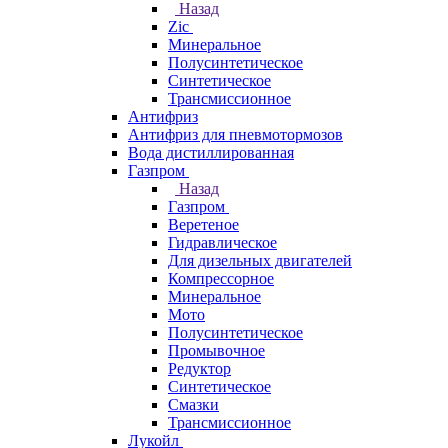
Назад
Zic
Минеральное
Полусинтетическое
Синтетическое
Трансмиссионное
Антифриз
Антифриз для пневмотормозов
Вода дистиллированная
Газпром
Назад
Газпром
Веретеное
Гидравлическое
Для дизельных двигателей
Компрессорное
Минеральное
Мото
Полусинтетическое
Промывочное
Редуктор
Синтетическое
Смазки
Трансмиссионное
Лукойл