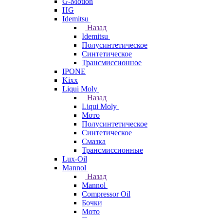
G-Motion
HG
Idemitsu
Назад
Idemitsu
Полусинтетическое
Синтетическое
Трансмиссионное
IPONE
Kixx
Liqui Moly
Назад
Liqui Moly
Мото
Полусинтетическое
Синтетическое
Смазка
Трансмиссионные
Lux-Oil
Mannol
Назад
Mannol
Compressor Oil
Бочки
Мото