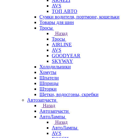
ARNEZI
AVS
ТОП АВТО
Сумки водителя, портмоне, кошельки
Товары для шин
Тросы
Назад
Тросы
AIRLINE
AVS
GOODYEAR
SKYWAY
Холодильники
Хомуты
Шпатели
Шприцы
Шторки
Щетки, водосгоны, скребки
Автозапчасти
Назад
Автозапчасти
АвтоЛампы
Назад
АвтоЛампы
AVS