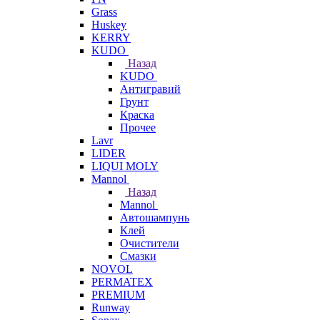
Grass
Huskey
KERRY
KUDO
Назад
KUDO
Антигравий
Грунт
Краска
Прочее
Lavr
LIDER
LIQUI MOLY
Mannol
Назад
Mannol
Автошампунь
Клей
Очистители
Смазки
NOVOL
PERMATEX
PREMIUM
Runway