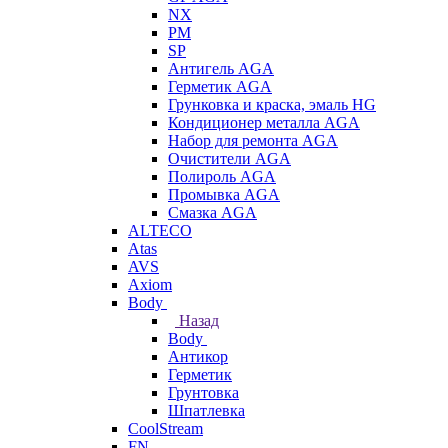
NX
PM
SP
Антигель AGA
Герметик AGA
Грунковка и краска, эмаль HG
Кондиционер металла AGA
Набор для ремонта AGA
Очистители AGA
Полироль AGA
Промывка AGA
Смазка AGA
ALTECO
Atas
AVS
Axiom
Body
Назад
Body
Антикор
Герметик
Грунтовка
Шпатлевка
CoolStream
FN