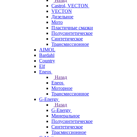
Назад
Castrol, VECTON
VECTON
Дизельное
Мото
Пластичные смазки
Полусинтетическое
Синтетическое
Трансмиссионное
AIMOL
Bardahl
Country
Elf
Eneos
Назад
Eneos
Моторное
Трансмиссионное
G-Energy
Назад
G-Energy
Минеральное
Полусинтетическое
Синтетическое
Трасмиссионное