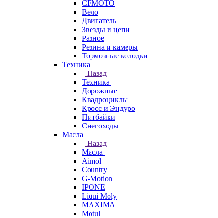
CFMOTO
Вело
Двигатель
Звезды и цепи
Разное
Резина и камеры
Тормозные колодки
Техника
Назад
Техника
Дорожные
Квадроциклы
Кросс и Эндуро
Питбайки
Снегоходы
Масла
Назад
Масла
Aimol
Country
G-Motion
IPONE
Liqui Moly
MAXIMA
Motul