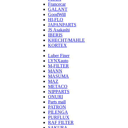
Francecar
GALANT
GoodWill
HI-FLO
JAPANPARTS
JS Asakashi
IBERIS
KHECHT/MAHLE
KORTEX
Luber Finer
LYNXauto
M-FILTER
MANN
MASUMA
MAZ
METACO
NIPPARTS
ONURI
Parts mall
PATRON
PILENGA
PURFLUX
RAF FILTER
SAKURA