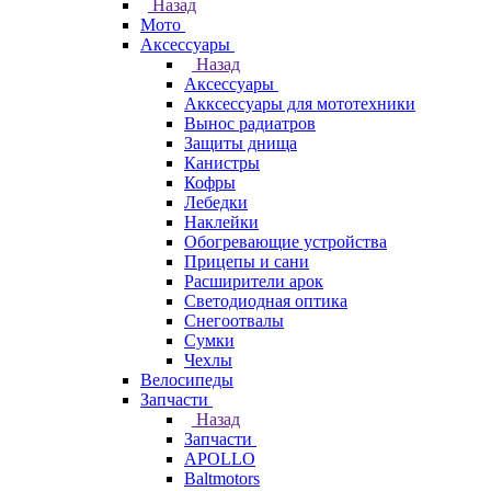
Назад
Мото
Аксессуары
Назад
Аксессуары
Акксессуары для мототехники
Вынос радиатров
Защиты днища
Канистры
Кофры
Лебедки
Наклейки
Обогревающие устройства
Прицепы и сани
Расширители арок
Светодиодная оптика
Снегоотвалы
Сумки
Чехлы
Велосипеды
Запчасти
Назад
Запчасти
APOLLO
Baltmotors