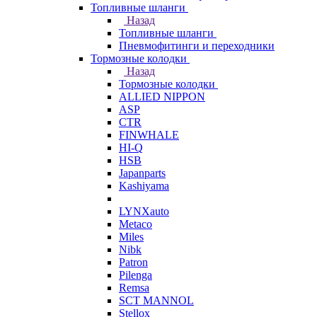
Топливные шланги
Назад
Топливные шланги
Пневмофитинги и переходники
Тормозные колодки
Назад
Тормозные колодки
ALLIED NIPPON
ASP
CTR
FINWHALE
HI-Q
HSB
Japanparts
Kashiyama
LYNXauto
Metaco
Miles
Nibk
Patron
Pilenga
Remsa
SCT MANNOL
Stellox