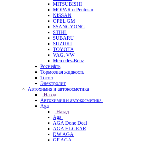
MITSUBISHI
MOPAR и Pentosin
NISSAN
OPEL GM
SSANGYONG
STIHL
SUBARU
SUZUKI
TOYOTA
VAG, VW
Мercedes-Benz
Роснефть
Тормозная жидкость
Тосол
Электролит
Автохимия и автокосметика
Назад
Автохимия и автокосметика
Aga
Назад
Aga
AGA Done Deal
AGA HI-GEAR
DW AGA
GF AGA