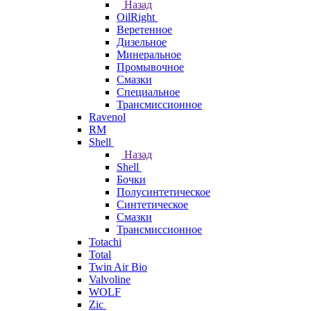
Назад
OilRight
Веретенное
Дизельное
Минеральное
Промывочное
Смазки
Специальное
Трансмиссионное
Ravenol
RM
Shell
Назад
Shell
Бочки
Полусинтетическое
Синтетическое
Смазки
Трансмиссионное
Totachi
Total
Twin Air Bio
Valvoline
WOLF
Zic