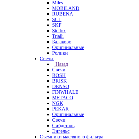
Miles
MOBILAND
RUBENA
SCT
SKF
Stellox
Trialli
Балаково
Оригинальные
Ролики
Свечи
Назад
Свечи
BOSH
BRISK
DENSO
FINWHALE
METACO
NGK
PEKAR
Оригинальные
Свечи
Сибдеталь
Энгельс
Съемники масляного фильтра