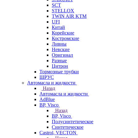
SCT
STELLOX
TWIN AIR KTM
UFI
Китай
Корейские
Костромские
Ливны
Невские
Оригинал
Разные
Цитрон
Тормозные трубки
ШРУС
Автомасла и жидкости
Назад
Автомасла и жидкости
AdBlue
BP, Visco
Назад
BP, Visco
Полусинтетическое
Синтетическое
Castrol, VECTON