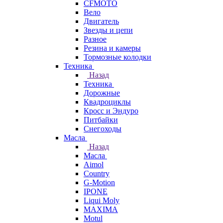
CFMOTO
Вело
Двигатель
Звезды и цепи
Разное
Резина и камеры
Тормозные колодки
Техника
Назад
Техника
Дорожные
Квадроциклы
Кросс и Эндуро
Питбайки
Снегоходы
Масла
Назад
Масла
Aimol
Country
G-Motion
IPONE
Liqui Moly
MAXIMA
Motul