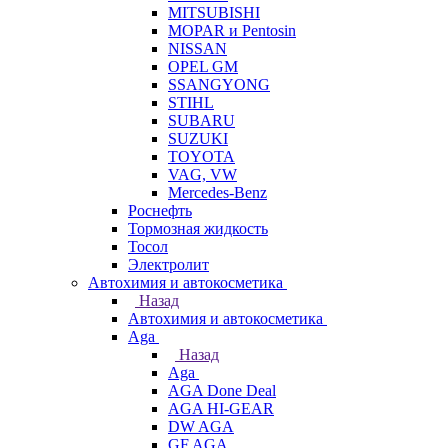
MITSUBISHI
MOPAR и Pentosin
NISSAN
OPEL GM
SSANGYONG
STIHL
SUBARU
SUZUKI
TOYOTA
VAG, VW
Мercedes-Benz
Роснефть
Тормозная жидкость
Тосол
Электролит
Автохимия и автокосметика
Назад
Автохимия и автокосметика
Aga
Назад
Aga
AGA Done Deal
AGA HI-GEAR
DW AGA
GF AGA