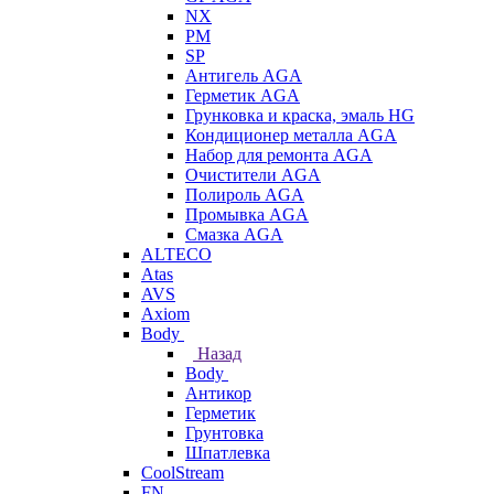
NX
PM
SP
Антигель AGA
Герметик AGA
Грунковка и краска, эмаль HG
Кондиционер металла AGA
Набор для ремонта AGA
Очистители AGA
Полироль AGA
Промывка AGA
Смазка AGA
ALTECO
Atas
AVS
Axiom
Body
Назад
Body
Антикор
Герметик
Грунтовка
Шпатлевка
CoolStream
FN