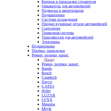
Крепеж и прокладки глушителя
Омыватель для автомобилей
Подвеска и амортизация
Подшипники
Система охлаждения
Прочие кузовные детали автомобилей
Сцепление
Тормозная система
Трансмиссия для автомобилей
Электрика
Подшипники
Пробки, прокладки
Ремни, ролики, канат
Назад
Ремни, ролики, канат
Bando
Bosch
Contitech
Dayco
GATES
Hofer
LUZAR
LYNX
Masuma
Meyle