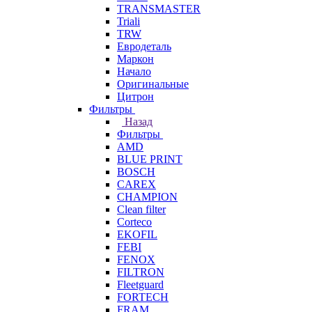
TRANSMASTER
Triali
TRW
Евродеталь
Маркон
Начало
Оригинальные
Цитрон
Фильтры
Назад
Фильтры
AMD
BLUE PRINT
BOSCH
CAREX
CHAMPION
Clean filter
Corteco
EKOFIL
FEBI
FENOX
FILTRON
Fleetguard
FORTECH
FRAM