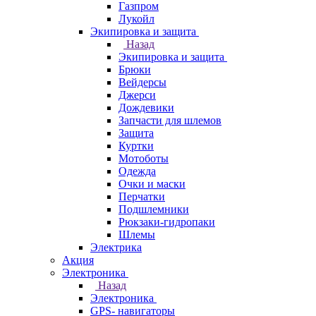
Газпром
Лукойл
Экипировка и защита
Назад
Экипировка и защита
Брюки
Вейдерсы
Джерси
Дождевики
Запчасти для шлемов
Защита
Куртки
Мотоботы
Одежда
Очки и маски
Перчатки
Подшлемники
Рюкзаки-гидропаки
Шлемы
Электрика
Акция
Электроника
Назад
Электроника
GPS- навигаторы