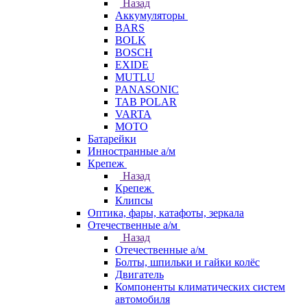
Назад
Аккумуляторы
BARS
BOLK
BOSCH
EXIDE
MUTLU
PANASONIC
TAB POLAR
VARTA
МОТО
Батарейки
Инностранные а/м
Крепеж
Назад
Крепеж
Клипсы
Оптика, фары, катафоты, зеркала
Отечественные а/м
Назад
Отечественные а/м
Болты, шпильки и гайки колёс
Двигатель
Компоненты климатических систем
автомобиля