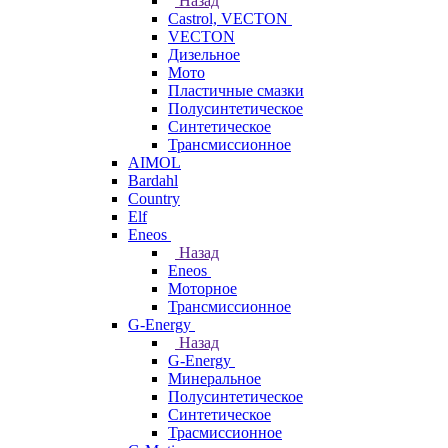
Назад
Castrol, VECTON
VECTON
Дизельное
Мото
Пластичные смазки
Полусинтетическое
Синтетическое
Трансмиссионное
AIMOL
Bardahl
Country
Elf
Eneos
Назад
Eneos
Моторное
Трансмиссионное
G-Energy
Назад
G-Energy
Минеральное
Полусинтетическое
Синтетическое
Трасмиссионное