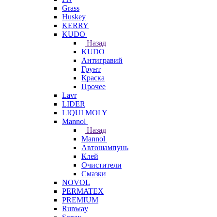
Grass
Huskey
KERRY
KUDO
Назад
KUDO
Антигравий
Грунт
Краска
Прочее
Lavr
LIDER
LIQUI MOLY
Mannol
Назад
Mannol
Автошампунь
Клей
Очистители
Смазки
NOVOL
PERMATEX
PREMIUM
Runway