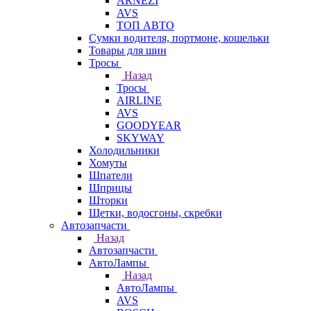
ARNEZI
AVS
ТОП АВТО
Сумки водителя, портмоне, кошельки
Товары для шин
Тросы
Назад
Тросы
AIRLINE
AVS
GOODYEAR
SKYWAY
Холодильники
Хомуты
Шпатели
Шприцы
Шторки
Щетки, водосгоны, скребки
Автозапчасти
Назад
Автозапчасти
АвтоЛампы
Назад
АвтоЛампы
AVS