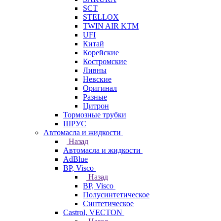
SCT
STELLOX
TWIN AIR KTM
UFI
Китай
Корейские
Костромские
Ливны
Невские
Оригинал
Разные
Цитрон
Тормозные трубки
ШРУС
Автомасла и жидкости
Назад
Автомасла и жидкости
AdBlue
BP, Visco
Назад
BP, Visco
Полусинтетическое
Синтетическое
Castrol, VECTON