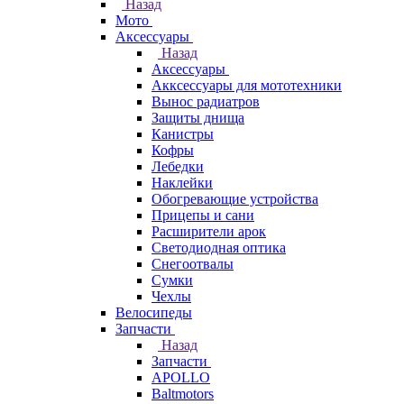
Назад
Мото
Аксессуары
Назад
Аксессуары
Акксессуары для мототехники
Вынос радиатров
Защиты днища
Канистры
Кофры
Лебедки
Наклейки
Обогревающие устройства
Прицепы и сани
Расширители арок
Светодиодная оптика
Снегоотвалы
Сумки
Чехлы
Велосипеды
Запчасти
Назад
Запчасти
APOLLO
Baltmotors