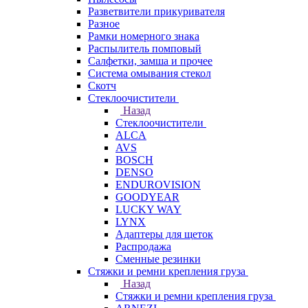
Разветвители прикуривателя
Разное
Рамки номерного знака
Распылитель помповый
Салфетки, замша и прочее
Система омывания стекол
Скотч
Стеклоочистители
Назад
Стеклоочистители
ALCA
AVS
BOSCH
DENSO
ENDUROVISION
GOODYEAR
LUCKY WAY
LYNX
Адаптеры для щеток
Распродажа
Сменные резинки
Стяжки и ремни крепления груза
Назад
Стяжки и ремни крепления груза