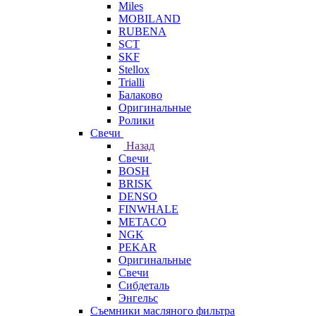
Miles
MOBILAND
RUBENA
SCT
SKF
Stellox
Trialli
Балаково
Оригинальные
Ролики
Свечи
Назад
Свечи
BOSH
BRISK
DENSO
FINWHALE
METACO
NGK
PEKAR
Оригинальные
Свечи
Сибдеталь
Энгельс
Съемники масляного фильтра