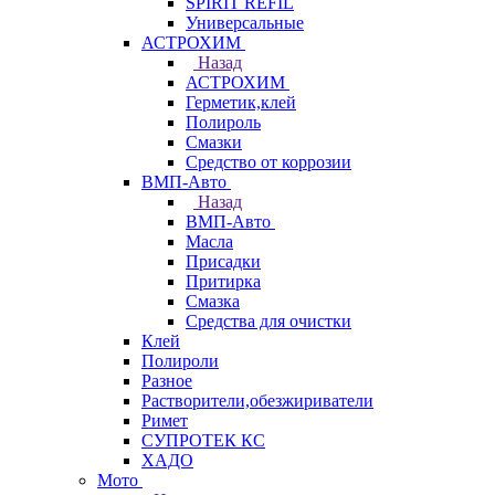
SPIRIT REFIL
Универсальные
АСТРОХИМ
Назад
АСТРОХИМ
Герметик,клей
Полироль
Смазки
Средство от коррозии
ВМП-Авто
Назад
ВМП-Авто
Масла
Присадки
Притирка
Смазка
Средства для очистки
Клей
Полироли
Разное
Растворители,обезжириватели
Римет
СУПРОТЕК КС
ХАДО
Мото