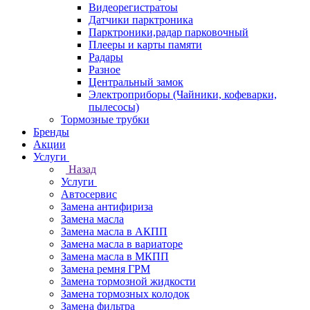
Видеорегистратоы
Датчики парктроника
Парктроники,радар парковочный
Плееры и карты памяти
Радары
Разное
Центральный замок
Электроприборы (Чайники, кофеварки,
пылесосы)
Тормозные трубки
Бренды
Акции
Услуги
Назад
Услуги
Автосервис
Замена антифириза
Замена масла
Замена масла в АКПП
Замена масла в вариаторе
Замена масла в МКПП
Замена ремня ГРМ
Замена тормозной жидкости
Замена тормозных колодок
Замена фильтра