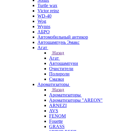
Sonax
Turtle wax
Victor reinz
WD-40
Wog
Wynns
АБРО
Автомобильный антикор
Автошампунь Эмакс
Агат
Назад
Агат
Автошампуни
Очистители
Полироли
Смазки
Ароматизаторы
Назад
Ароматизаторы
Ароматизаторы "AREON"
ARNEZI
AVS
FENOM
Fouette
GRASS