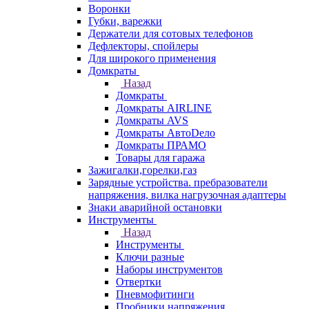
Воронки
Губки, варежки
Держатели для сотовых телефонов
Дефлекторы, спойлеры
Для широкого применения
Домкраты
Назад
Домкраты
Домкраты AIRLINE
Домкраты AVS
Домкраты АвтоDело
Домкраты ПРАМО
Товары для гаража
Зажигалки,горелки,газ
Зарядные устройства. пребразователи
напряжения, вилка нагрузочная адаптеры
Знаки аварийной остановки
Инструменты
Назад
Инструменты
Ключи разные
Наборы инструментов
Отвертки
Пневмофитинги
Пробники напряжения