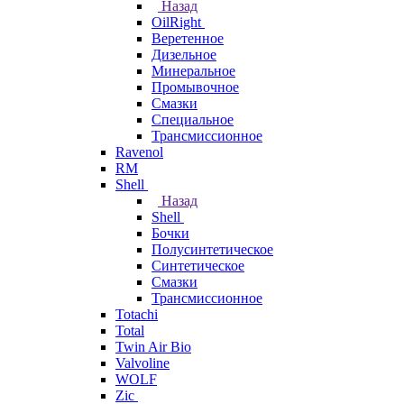
Назад
OilRight
Веретенное
Дизельное
Минеральное
Промывочное
Смазки
Специальное
Трансмиссионное
Ravenol
RM
Shell
Назад
Shell
Бочки
Полусинтетическое
Синтетическое
Смазки
Трансмиссионное
Totachi
Total
Twin Air Bio
Valvoline
WOLF
Zic