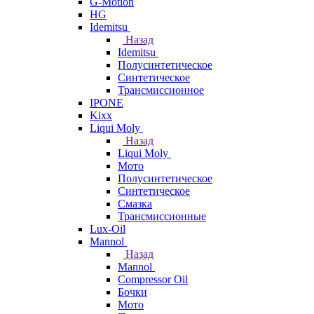
G-Motion
HG
Idemitsu
Назад
Idemitsu
Полусинтетическое
Синтетическое
Трансмиссионное
IPONE
Kixx
Liqui Moly
Назад
Liqui Moly
Мото
Полусинтетическое
Синтетическое
Смазка
Трансмиссионные
Lux-Oil
Mannol
Назад
Mannol
Compressor Oil
Бочки
Мото