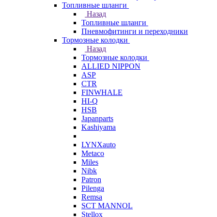
Топливные шланги
Назад
Топливные шланги
Пневмофитинги и переходники
Тормозные колодки
Назад
Тормозные колодки
ALLIED NIPPON
ASP
CTR
FINWHALE
HI-Q
HSB
Japanparts
Kashiyama
LYNXauto
Metaco
Miles
Nibk
Patron
Pilenga
Remsa
SCT MANNOL
Stellox