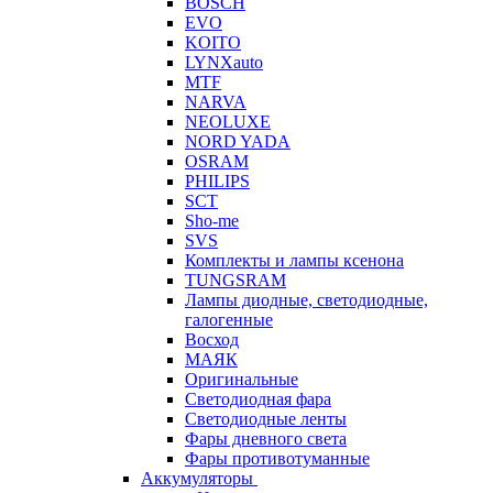
BOSCH
EVO
KOITO
LYNXauto
MTF
NARVA
NEOLUXE
NORD YADA
OSRAM
PHILIPS
SCT
Sho-me
SVS
Комплекты и лампы ксенона
TUNGSRAM
Лампы диодные, светодиодные,
галогенные
Восход
МАЯК
Оригинальные
Светодиодная фара
Светодиодные ленты
Фары дневного света
Фары противотуманные
Аккумуляторы