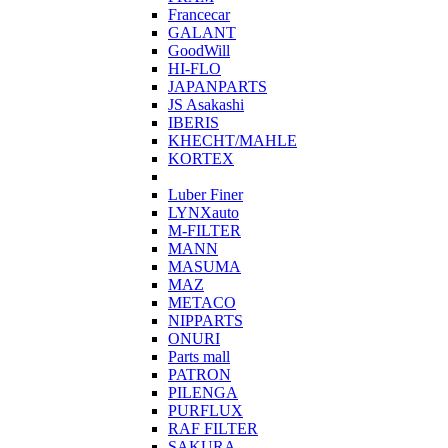
Francecar
GALANT
GoodWill
HI-FLO
JAPANPARTS
JS Asakashi
IBERIS
KHECHT/MAHLE
KORTEX
Luber Finer
LYNXauto
M-FILTER
MANN
MASUMA
MAZ
METACO
NIPPARTS
ONURI
Parts mall
PATRON
PILENGA
PURFLUX
RAF FILTER
SAKURA