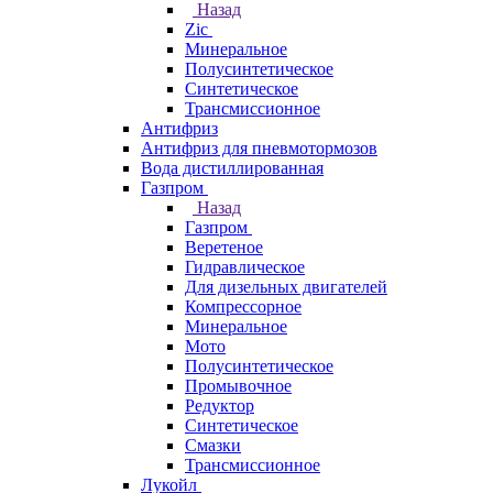
Назад
Zic
Минеральное
Полусинтетическое
Синтетическое
Трансмиссионное
Антифриз
Антифриз для пневмотормозов
Вода дистиллированная
Газпром
Назад
Газпром
Веретеное
Гидравлическое
Для дизельных двигателей
Компрессорное
Минеральное
Мото
Полусинтетическое
Промывочное
Редуктор
Синтетическое
Смазки
Трансмиссионное
Лукойл