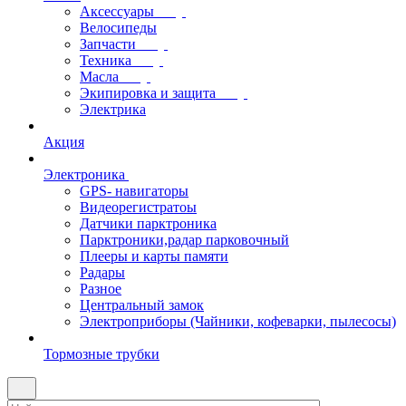
Аксессуары
Велосипеды
Запчасти
Техника
Масла
Экипировка и защита
Электрика
Акция
Электроника
GPS- навигаторы
Видеорегистратоы
Датчики парктроника
Парктроники,радар парковочный
Плееры и карты памяти
Радары
Разное
Центральный замок
Электроприборы (Чайники, кофеварки, пылесосы)
Тормозные трубки