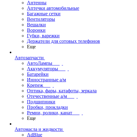
Антенны
Аптечки автомобильные
Багажные сетки
Вентиляторы
Вешалки
Воронки
Губки, варежки
Держатели для сотовых телефонов
Еще
Автозапчасти
АвтоЛампы
Аккумуляторы
Батарейки
Инностранные а/м
Крепеж
Оптика, фары, катафоты, зеркала
Отечественные а/м
Подшипники
Пробки, прокладки
Ремни, ролики, канат
Еще
Автомасла и жидкости
AdBlue