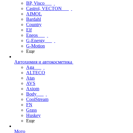
BP, Visco
Castrol, VECTON
AIMOL
Bardahl
Country
Elf
Eneos
G-Energy
G-Motion
Еще
Автохимия и автокосметика
Aga
ALTECO
Atas
AVS
Axiom
Body
CoolStream
FN
Grass
Huskey
Еще
Мото