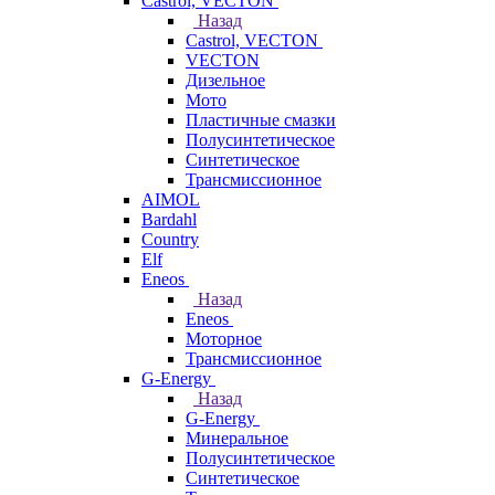
Castrol, VECTON
Назад
Castrol, VECTON
VECTON
Дизельное
Мото
Пластичные смазки
Полусинтетическое
Синтетическое
Трансмиссионное
AIMOL
Bardahl
Country
Elf
Eneos
Назад
Eneos
Моторное
Трансмиссионное
G-Energy
Назад
G-Energy
Минеральное
Полусинтетическое
Синтетическое