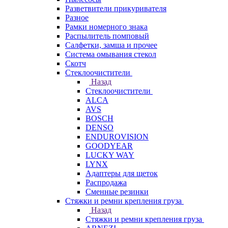
Разветвители прикуривателя
Разное
Рамки номерного знака
Распылитель помповый
Салфетки, замша и прочее
Система омывания стекол
Скотч
Стеклоочистители
Назад
Стеклоочистители
ALCA
AVS
BOSCH
DENSO
ENDUROVISION
GOODYEAR
LUCKY WAY
LYNX
Адаптеры для щеток
Распродажа
Сменные резинки
Стяжки и ремни крепления груза
Назад
Стяжки и ремни крепления груза