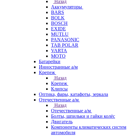
Назад
Аккумуляторы
BARS
BOLK
BOSCH
EXIDE
MUTLU
PANASONIC
TAB POLAR
VARTA
МОТО
Батарейки
Инностранные а/м
Крепеж
Назад
Крепеж
Клипсы
Оптика, фары, катафоты, зеркала
Отечественные а/м
Назад
Отечественные а/м
Болты, шпильки и гайки колёс
Двигатель
Компоненты климатических систем
автомобиля