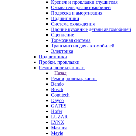
Крепеж и прокладки глушителя
Омыватель для автомобилей
Подвеска и амортизация
Подшипники
Система охлаждения
Прочие кузовные детали автомобилей
Сцепление
Тормозная система
Трансмиссия для автомобилей
Электрика
Подшипники
Пробки, прокладки
Ремни, ролики, канат
Назад
Ремни, ролики, канат
Bando
Bosch
Contitech
Dayco
GATES
Hofer
LUZAR
LYNX
Masuma
Meyle