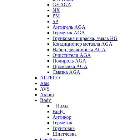
GF AGA
NX
PM
SP
Антигель AGA
Герметик AGA
Грунковка и краска, эмаль HG
Кондиционер металла AGA
Набор для ремонта AGA
Очистители AGA
Полироль AGA
Промывка AGA
Смазка AGA
ALTECO
Atas
AVS
Axiom
Body
Назад
Body
Антикор
Герметик
Грунтовка
Шпатлевка
CoolStream