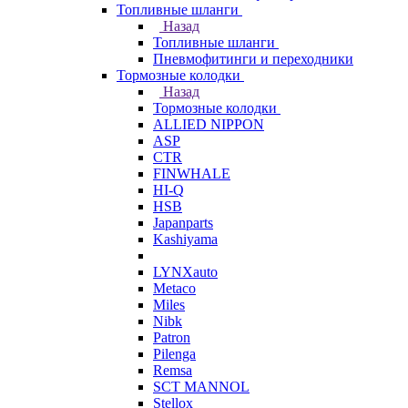
Топливные шланги
Назад
Топливные шланги
Пневмофитинги и переходники
Тормозные колодки
Назад
Тормозные колодки
ALLIED NIPPON
ASP
CTR
FINWHALE
HI-Q
HSB
Japanparts
Kashiyama
LYNXauto
Metaco
Miles
Nibk
Patron
Pilenga
Remsa
SCT MANNOL
Stellox