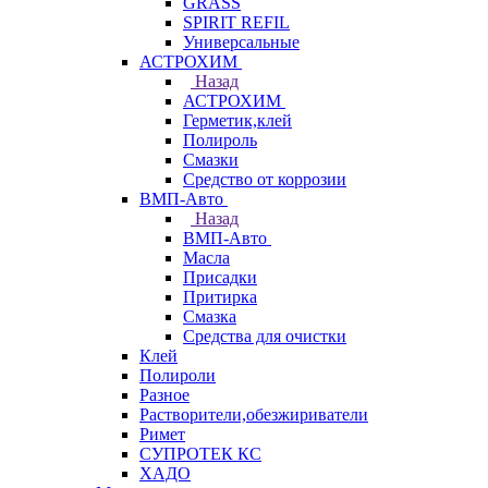
GRASS
SPIRIT REFIL
Универсальные
АСТРОХИМ
Назад
АСТРОХИМ
Герметик,клей
Полироль
Смазки
Средство от коррозии
ВМП-Авто
Назад
ВМП-Авто
Масла
Присадки
Притирка
Смазка
Средства для очистки
Клей
Полироли
Разное
Растворители,обезжириватели
Римет
СУПРОТЕК КС
ХАДО