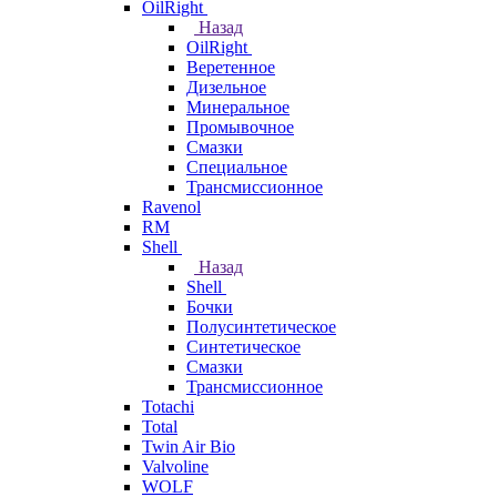
OilRight
Назад
OilRight
Веретенное
Дизельное
Минеральное
Промывочное
Смазки
Специальное
Трансмиссионное
Ravenol
RM
Shell
Назад
Shell
Бочки
Полусинтетическое
Синтетическое
Смазки
Трансмиссионное
Totachi
Total
Twin Air Bio
Valvoline
WOLF