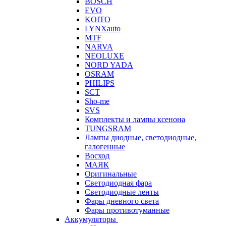
BOSCH
EVO
KOITO
LYNXauto
MTF
NARVA
NEOLUXE
NORD YADA
OSRAM
PHILIPS
SCT
Sho-me
SVS
Комплекты и лампы ксенона
TUNGSRAM
Лампы диодные, светодиодные,
галогенные
Восход
МАЯК
Оригинальные
Светодиодная фара
Светодиодные ленты
Фары дневного света
Фары противотуманные
Аккумуляторы