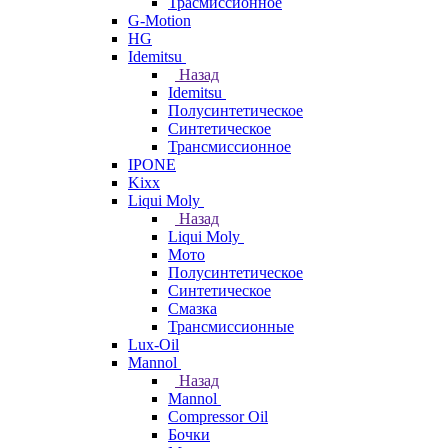
Трасмиссионное
G-Motion
HG
Idemitsu
Назад
Idemitsu
Полусинтетическое
Синтетическое
Трансмиссионное
IPONE
Kixx
Liqui Moly
Назад
Liqui Moly
Мото
Полусинтетическое
Синтетическое
Смазка
Трансмиссионные
Lux-Oil
Mannol
Назад
Mannol
Compressor Oil
Бочки