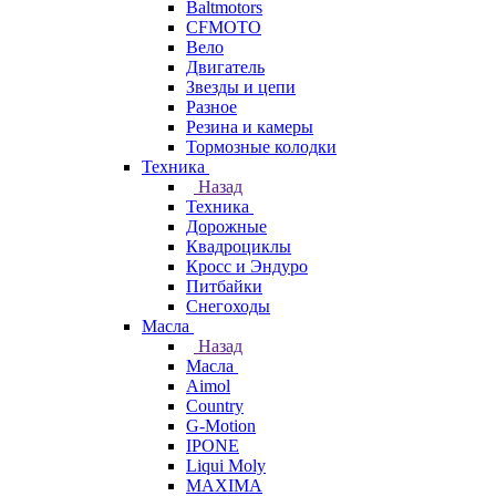
Baltmotors
CFMOTO
Вело
Двигатель
Звезды и цепи
Разное
Резина и камеры
Тормозные колодки
Техника
Назад
Техника
Дорожные
Квадроциклы
Кросс и Эндуро
Питбайки
Снегоходы
Масла
Назад
Масла
Aimol
Country
G-Motion
IPONE
Liqui Moly
MAXIMA