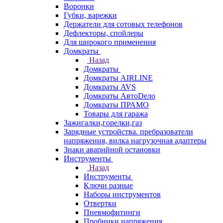
Воронки
Губки, варежки
Держатели для сотовых телефонов
Дефлекторы, спойлеры
Для широкого применения
Домкраты
Назад
Домкраты
Домкраты AIRLINE
Домкраты AVS
Домкраты АвтоDело
Домкраты ПРАМО
Товары для гаража
Зажигалки,горелки,газ
Зарядные устройства. пребразователи
напряжения, вилка нагрузочная адаптеры
Знаки аварийной остановки
Инструменты
Назад
Инструменты
Ключи разные
Наборы инструментов
Отвертки
Пневмофитинги
Пробники напряжения