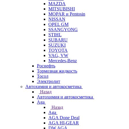
MAZDA
MITSUBISHI
MOPAR и Pentosin
NISSAN
OPEL GM
SSANGYONG
STIHL
SUBARU
SUZUKI
TOYOTA
VAG, VW
Мercedes-Benz
Роснефть
Тормозная жидкость
Тосол
Электролит
Автохимия и автокосметика
Назад
Автохимия и автокосметика
Aga
Назад
Aga
AGA Done Deal
AGA HI-GEAR
DW AGA