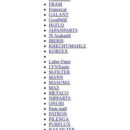
FRAM
Francecar
GALANT
GoodWill
HI-FLO
JAPANPARTS
JS Asakashi
IBERIS
KHECHT/MAHLE
KORTEX
Luber Finer
LYNXauto
M-FILTER
MANN
MASUMA
MAZ
METACO
NIPPARTS
ONURI
Parts mall
PATRON
PILENGA
PURFLUX
RAF FILTER