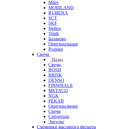
Miles
MOBILAND
RUBENA
SCT
SKF
Stellox
Trialli
Балаково
Оригинальные
Ролики
Свечи
Назад
Свечи
BOSH
BRISK
DENSO
FINWHALE
METACO
NGK
PEKAR
Оригинальные
Свечи
Сибдеталь
Энгельс
Съемники масляного фильтра