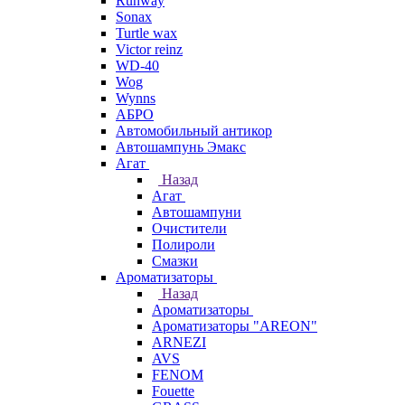
Runway
Sonax
Turtle wax
Victor reinz
WD-40
Wog
Wynns
АБРО
Автомобильный антикор
Автошампунь Эмакс
Агат
Назад
Агат
Автошампуни
Очистители
Полироли
Смазки
Ароматизаторы
Назад
Ароматизаторы
Ароматизаторы "AREON"
ARNEZI
AVS
FENOM
Fouette