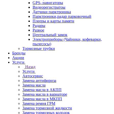
GPS- навигаторы
Видеорегистратоы
Датчики парктроника
Парктроники,радар парковочный
Плееры и карты памяти
Радары
Разное
Центральный замок
Электроприборы (Чайники, кофеварки,
пылесосы)
Тормозные трубки
Бренды
Акции
Услуги
Назад
Услуги
Автосервис
Замена антифириза
Замена масла
Замена масла в АКПП
Замена масла в вариаторе
Замена масла в МКПП
Замена ремня ГРМ
Замена тормозной жидкости
Замена тормозных колодок