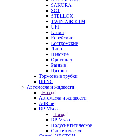
SAKURA
SCT
STELLOX
TWIN AIR KTM
UFI
Китай
Корейские
Костромские
Ливны
Невские
Оригинал
Разные
Цитрон
Тормозные трубки
ШРУС
Автомасла и жидкости
Назад
Автомасла и жидкости
AdBlue
BP, Visco
Назад
BP, Visco
Полусинтетическое
Синтетическое