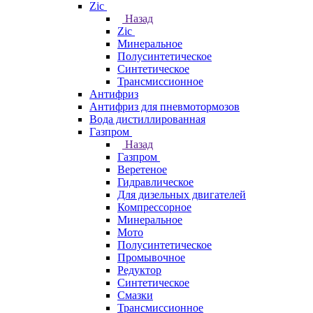
Zic
Назад
Zic
Минеральное
Полусинтетическое
Синтетическое
Трансмиссионное
Антифриз
Антифриз для пневмотормозов
Вода дистиллированная
Газпром
Назад
Газпром
Веретеное
Гидравлическое
Для дизельных двигателей
Компрессорное
Минеральное
Мото
Полусинтетическое
Промывочное
Редуктор
Синтетическое
Смазки
Трансмиссионное