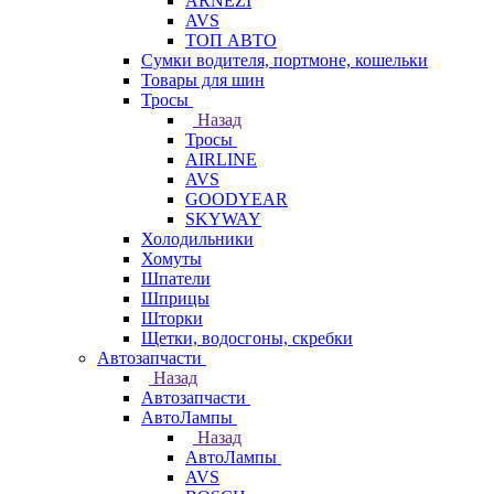
ARNEZI
AVS
ТОП АВТО
Сумки водителя, портмоне, кошельки
Товары для шин
Тросы
Назад
Тросы
AIRLINE
AVS
GOODYEAR
SKYWAY
Холодильники
Хомуты
Шпатели
Шприцы
Шторки
Щетки, водосгоны, скребки
Автозапчасти
Назад
Автозапчасти
АвтоЛампы
Назад
АвтоЛампы
AVS