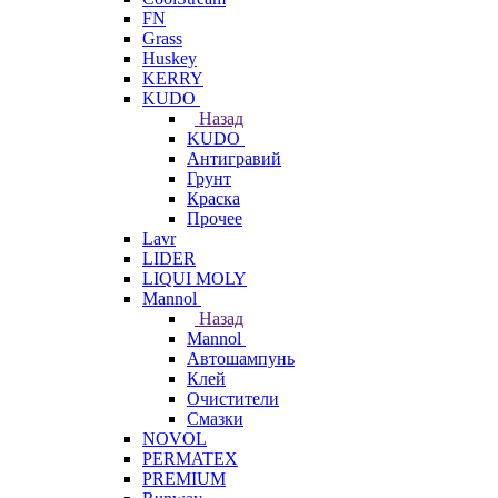
FN
Grass
Huskey
KERRY
KUDO
Назад
KUDO
Антигравий
Грунт
Краска
Прочее
Lavr
LIDER
LIQUI MOLY
Mannol
Назад
Mannol
Автошампунь
Клей
Очистители
Смазки
NOVOL
PERMATEX
PREMIUM