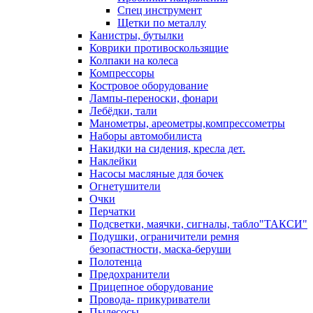
Спец инструмент
Щетки по металлу
Канистры, бутылки
Коврики противоскользящие
Колпаки на колеса
Компрессоры
Костровое оборудование
Лампы-переноски, фонари
Лебёдки, тали
Манометры, ареометры,компрессометры
Наборы автомобилиста
Накидки на сидения, кресла дет.
Наклейки
Насосы масляные для бочек
Огнетушители
Очки
Перчатки
Подсветки, маячки, сигналы, табло"ТАКСИ"
Подушки, ограничители ремня
безопастности, маска-беруши
Полотенца
Предохранители
Прицепное оборудование
Провода- прикуриватели
Пылесосы