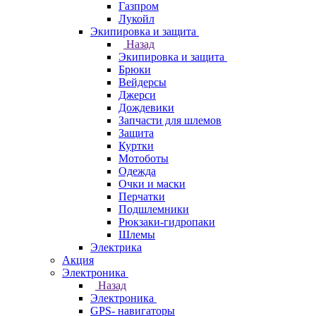
Газпром
Лукойл
Экипировка и защита
Назад
Экипировка и защита
Брюки
Вейдерсы
Джерси
Дождевики
Запчасти для шлемов
Защита
Куртки
Мотоботы
Одежда
Очки и маски
Перчатки
Подшлемники
Рюкзаки-гидропаки
Шлемы
Электрика
Акция
Электроника
Назад
Электроника
GPS- навигаторы