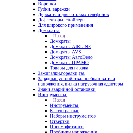
Воронки
Губки, варежки
Держатели для сотовых телефонов
Дефлекторы, спойлеры
Для широкого применения
Домкраты
Назад
Домкраты
Домкраты AIRLINE
Домкраты AVS
Домкраты АвтоDело
Домкраты ПРАМО
Товары для гаража
Зажигалки,горелки,газ
Зарядные устройства. пребразователи
напряжения, вилка нагрузочная адаптеры
Знаки аварийной остановки
Инструменты
Назад
Инструменты
Ключи разные
Наборы инструментов
Отвертки
Пневмофитинги
Пробники напряжения