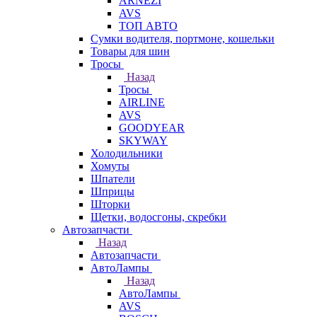
ARNEZI
AVS
ТОП АВТО
Сумки водителя, портмоне, кошельки
Товары для шин
Тросы
Назад
Тросы
AIRLINE
AVS
GOODYEAR
SKYWAY
Холодильники
Хомуты
Шпатели
Шприцы
Шторки
Щетки, водосгоны, скребки
Автозапчасти
Назад
Автозапчасти
АвтоЛампы
Назад
АвтоЛампы
AVS