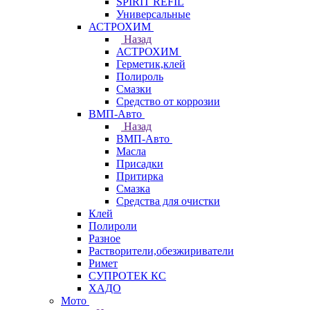
SPIRIT REFIL
Универсальные
АСТРОХИМ
Назад
АСТРОХИМ
Герметик,клей
Полироль
Смазки
Средство от коррозии
ВМП-Авто
Назад
ВМП-Авто
Масла
Присадки
Притирка
Смазка
Средства для очистки
Клей
Полироли
Разное
Растворители,обезжириватели
Римет
СУПРОТЕК КС
ХАДО
Мото