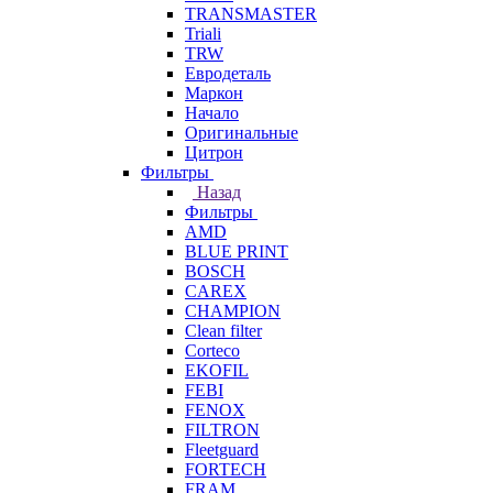
TRANSMASTER
Triali
TRW
Евродеталь
Маркон
Начало
Оригинальные
Цитрон
Фильтры
Назад
Фильтры
AMD
BLUE PRINT
BOSCH
CAREX
CHAMPION
Clean filter
Corteco
EKOFIL
FEBI
FENOX
FILTRON
Fleetguard
FORTECH
FRAM