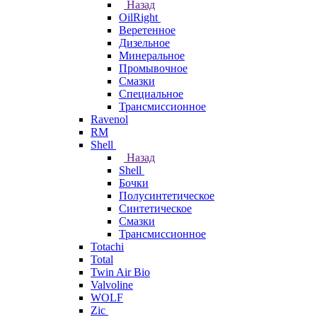
Назад
OilRight
Веретенное
Дизельное
Минеральное
Промывочное
Смазки
Специальное
Трансмиссионное
Ravenol
RM
Shell
Назад
Shell
Бочки
Полусинтетическое
Синтетическое
Смазки
Трансмиссионное
Totachi
Total
Twin Air Bio
Valvoline
WOLF
Zic