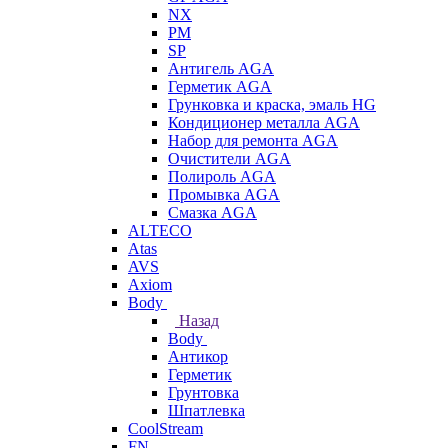
NX
PM
SP
Антигель AGA
Герметик AGA
Грунковка и краска, эмаль HG
Кондиционер металла AGA
Набор для ремонта AGA
Очистители AGA
Полироль AGA
Промывка AGA
Смазка AGA
ALTECO
Atas
AVS
Axiom
Body
Назад
Body
Антикор
Герметик
Грунтовка
Шпатлевка
CoolStream
FN