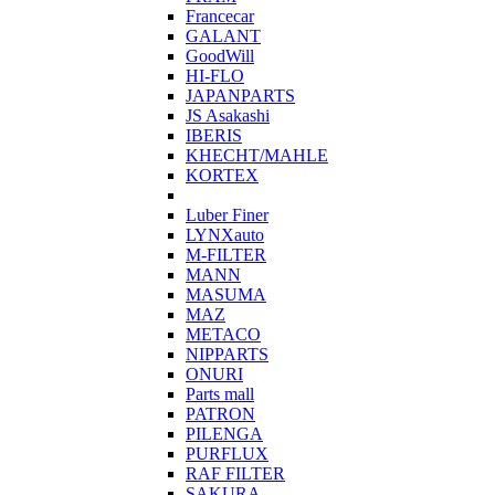
Francecar
GALANT
GoodWill
HI-FLO
JAPANPARTS
JS Asakashi
IBERIS
KHECHT/MAHLE
KORTEX
Luber Finer
LYNXauto
M-FILTER
MANN
MASUMA
MAZ
METACO
NIPPARTS
ONURI
Parts mall
PATRON
PILENGA
PURFLUX
RAF FILTER
SAKURA