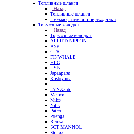
Топливные шланги
Назад
Топливные шланги
Пневмофитинги и переходники
Тормозные колодки
Назад
Тормозные колодки
ALLIED NIPPON
ASP
CTR
FINWHALE
HI-Q
HSB
Japanparts
Kashiyama
LYNXauto
Metaco
Miles
Nibk
Patron
Pilenga
Remsa
SCT MANNOL
Stellox