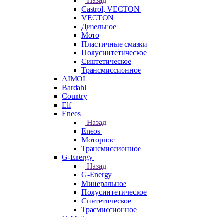
Назад
Castrol, VECTON
VECTON
Дизельное
Мото
Пластичные смазки
Полусинтетическое
Синтетическое
Трансмиссионное
AIMOL
Bardahl
Country
Elf
Eneos
Назад
Eneos
Моторное
Трансмиссионное
G-Energy
Назад
G-Energy
Минеральное
Полусинтетическое
Синтетическое
Трасмиссионное