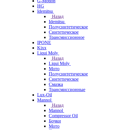
G-Motion
HG
Idemitsu
Назад
Idemitsu
Полусинтетическое
Синтетическое
Трансмиссионное
IPONE
Kixx
Liqui Moly
Назад
Liqui Moly
Мото
Полусинтетическое
Синтетическое
Смазка
Трансмиссионные
Lux-Oil
Mannol
Назад
Mannol
Compressor Oil
Бочки
Мото