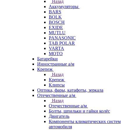
Назад
Аккумуляторы
BARS
BOLK
BOSCH
EXIDE
MUTLU
PANASONIC
TAB POLAR
VARTA
МОТО
Батарейки
Инностранные а/м
Крепеж
Назад
Крепеж
Клипсы
Оптика, фары, катафоты, зеркала
Отечественные а/м
Назад
Отечественные а/м
Болты, шпильки и гайки колёс
Двигатель
Компоненты климатических систем
автомобиля