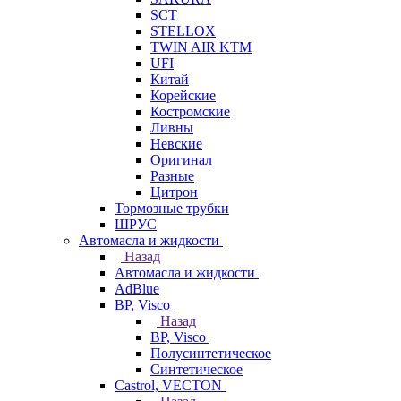
SCT
STELLOX
TWIN AIR KTM
UFI
Китай
Корейские
Костромские
Ливны
Невские
Оригинал
Разные
Цитрон
Тормозные трубки
ШРУС
Автомасла и жидкости
Назад
Автомасла и жидкости
AdBlue
BP, Visco
Назад
BP, Visco
Полусинтетическое
Синтетическое
Castrol, VECTON