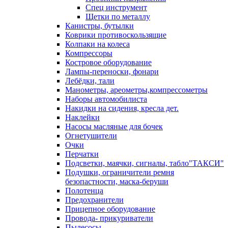
Спец инструмент
Щетки по металлу
Канистры, бутылки
Коврики противоскользящие
Колпаки на колеса
Компрессоры
Костровое оборудование
Лампы-переноски, фонари
Лебёдки, тали
Манометры, ареометры,компрессометры
Наборы автомобилиста
Накидки на сидения, кресла дет.
Наклейки
Насосы масляные для бочек
Огнетушители
Очки
Перчатки
Подсветки, маячки, сигналы, табло"ТАКСИ"
Подушки, ограничители ремня
безопастности, маска-беруши
Полотенца
Предохранители
Прицепное оборудование
Провода- прикуриватели
Пылесосы