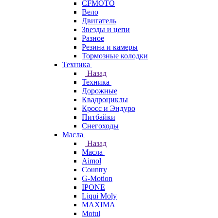
CFMOTO
Вело
Двигатель
Звезды и цепи
Разное
Резина и камеры
Тормозные колодки
Техника
Назад
Техника
Дорожные
Квадроциклы
Кросс и Эндуро
Питбайки
Снегоходы
Масла
Назад
Масла
Aimol
Country
G-Motion
IPONE
Liqui Moly
MAXIMA
Motul