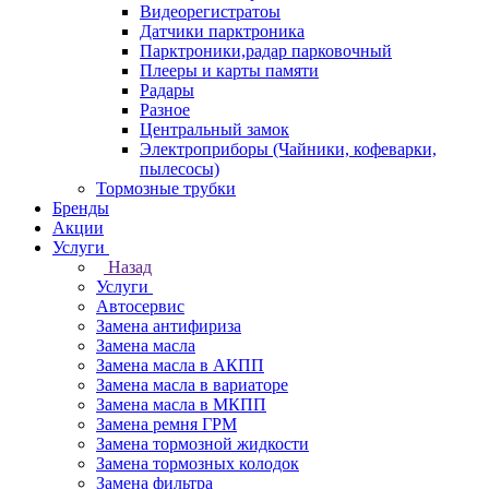
Видеорегистратоы
Датчики парктроника
Парктроники,радар парковочный
Плееры и карты памяти
Радары
Разное
Центральный замок
Электроприборы (Чайники, кофеварки,
пылесосы)
Тормозные трубки
Бренды
Акции
Услуги
Назад
Услуги
Автосервис
Замена антифириза
Замена масла
Замена масла в АКПП
Замена масла в вариаторе
Замена масла в МКПП
Замена ремня ГРМ
Замена тормозной жидкости
Замена тормозных колодок
Замена фильтра