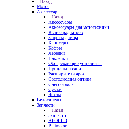
Назад
Мото
Аксессуары
Назад
Аксессуары
Акксессуары для мототехники
Вынос радиатров
Защиты днища
Канистры
Кофры
Лебедки
Наклейки
Обогревающие устройства
Прицепы и сани
Расширители арок
Светодиодная оптика
Снегоотвалы
Сумки
Чехлы
Велосипеды
Запчасти
Назад
Запчасти
APOLLO
Baltmotors