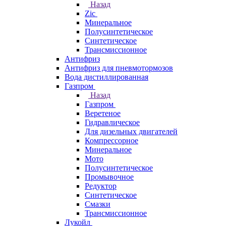
Назад
Zic
Минеральное
Полусинтетическое
Синтетическое
Трансмиссионное
Антифриз
Антифриз для пневмотормозов
Вода дистиллированная
Газпром
Назад
Газпром
Веретеное
Гидравлическое
Для дизельных двигателей
Компрессорное
Минеральное
Мото
Полусинтетическое
Промывочное
Редуктор
Синтетическое
Смазки
Трансмиссионное
Лукойл