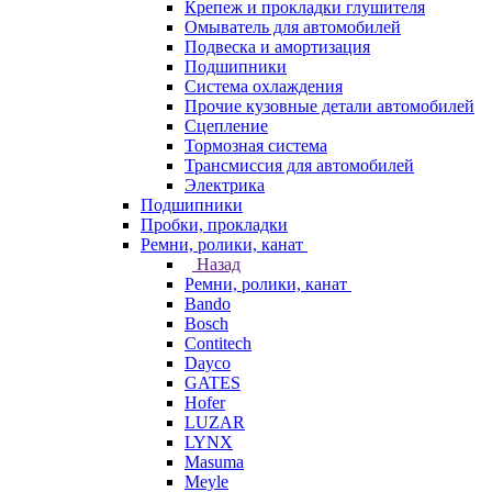
Крепеж и прокладки глушителя
Омыватель для автомобилей
Подвеска и амортизация
Подшипники
Система охлаждения
Прочие кузовные детали автомобилей
Сцепление
Тормозная система
Трансмиссия для автомобилей
Электрика
Подшипники
Пробки, прокладки
Ремни, ролики, канат
Назад
Ремни, ролики, канат
Bando
Bosch
Contitech
Dayco
GATES
Hofer
LUZAR
LYNX
Masuma
Meyle