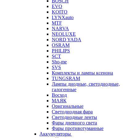
BOSCH
EVO
KOITO
LYNXauto
MTF
NARVA
NEOLUXE
NORD YADA
OSRAM
PHILIPS
SCT
Sho-me
SVS
Комплекты и лампы ксенона
TUNGSRAM
Лампы диодные, светодиодные,
галогенные
Восход
МАЯК
Оригинальные
Светодиодная фара
Светодиодные ленты
Фары дневного света
Фары противотуманные
Аккумуляторы