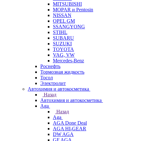
MITSUBISHI
MOPAR и Pentosin
NISSAN
OPEL GM
SSANGYONG
STIHL
SUBARU
SUZUKI
TOYOTA
VAG, VW
Мercedes-Benz
Роснефть
Тормозная жидкость
Тосол
Электролит
Автохимия и автокосметика
Назад
Автохимия и автокосметика
Aga
Назад
Aga
AGA Done Deal
AGA HI-GEAR
DW AGA
GF AGA