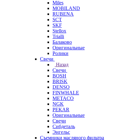
Miles
MOBILAND
RUBENA
SCT
SKF
Stellox
Trialli
Балаково
Оригинальные
Ролики
Свечи
Назад
Свечи
BOSH
BRISK
DENSO
FINWHALE
METACO
NGK
PEKAR
Оригинальные
Свечи
Сибдеталь
Энгельс
Съемники масляного фильтра