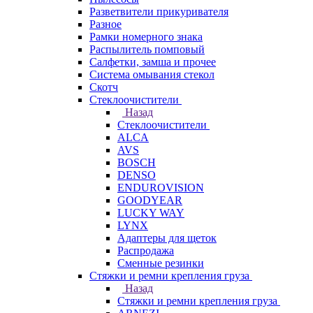
Разветвители прикуривателя
Разное
Рамки номерного знака
Распылитель помповый
Салфетки, замша и прочее
Система омывания стекол
Скотч
Стеклоочистители
Назад
Стеклоочистители
ALCA
AVS
BOSCH
DENSO
ENDUROVISION
GOODYEAR
LUCKY WAY
LYNX
Адаптеры для щеток
Распродажа
Сменные резинки
Стяжки и ремни крепления груза
Назад
Стяжки и ремни крепления груза