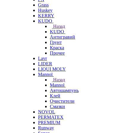
Grass
Huskey
KERRY
KUDO
Назад
KUDO
Антигравий
Грунт
Краска
Прочее
Lavr
LIDER
LIQUI MOLY
Mannol
Назад
Mannol
Автошампунь
Клей
Очистители
Смазки
NOVOL
PERMATEX
PREMIUM
Runway