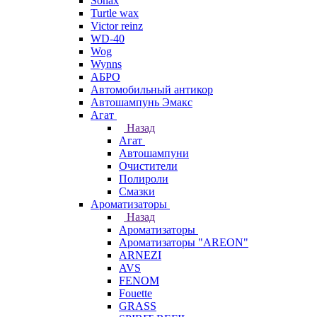
Sonax
Turtle wax
Victor reinz
WD-40
Wog
Wynns
АБРО
Автомобильный антикор
Автошампунь Эмакс
Агат
Назад
Агат
Автошампуни
Очистители
Полироли
Смазки
Ароматизаторы
Назад
Ароматизаторы
Ароматизаторы "AREON"
ARNEZI
AVS
FENOM
Fouette
GRASS