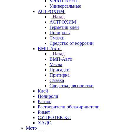
SPIRIT REFIL
Универсальные
АСТРОХИМ
Назад
АСТРОХИМ
Герметик,клей
Полироль
Смазки
Средство от коррозии
ВМП-Авто
Назад
ВМП-Авто
Масла
Присадки
Притирка
Смазка
Средства для очистки
Клей
Полироли
Разное
Растворители,обезжириватели
Римет
СУПРОТЕК КС
ХАДО
Мото