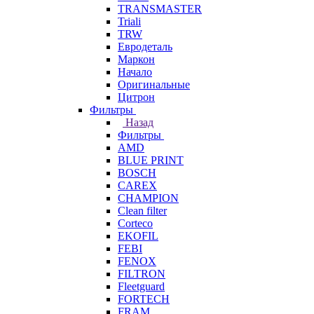
TRANSMASTER
Triali
TRW
Евродеталь
Маркон
Начало
Оригинальные
Цитрон
Фильтры
Назад
Фильтры
AMD
BLUE PRINT
BOSCH
CAREX
CHAMPION
Clean filter
Corteco
EKOFIL
FEBI
FENOX
FILTRON
Fleetguard
FORTECH
FRAM