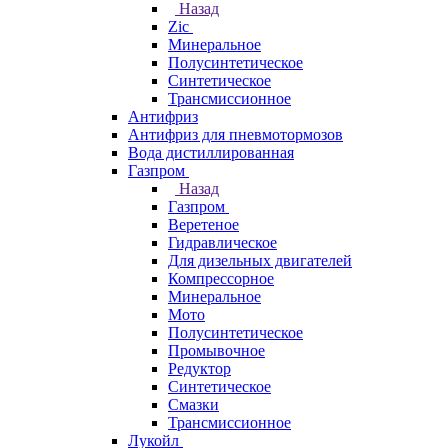
Назад
Zic
Минеральное
Полусинтетическое
Синтетическое
Трансмиссионное
Антифриз
Антифриз для пневмотормозов
Вода дистиллированная
Газпром
Назад
Газпром
Веретеное
Гидравлическое
Для дизельных двигателей
Компрессорное
Минеральное
Мото
Полусинтетическое
Промывочное
Редуктор
Синтетическое
Смазки
Трансмиссионное
Лукойл