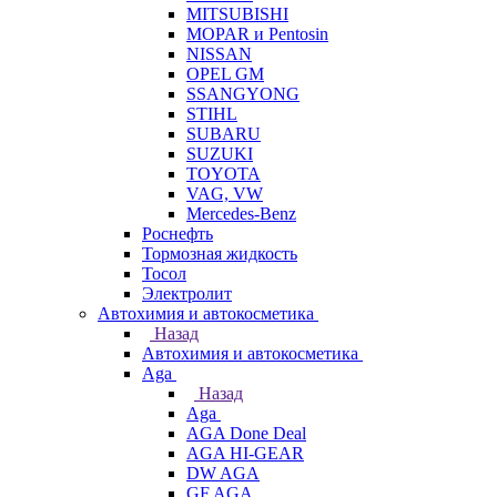
MITSUBISHI
MOPAR и Pentosin
NISSAN
OPEL GM
SSANGYONG
STIHL
SUBARU
SUZUKI
TOYOTA
VAG, VW
Мercedes-Benz
Роснефть
Тормозная жидкость
Тосол
Электролит
Автохимия и автокосметика
Назад
Автохимия и автокосметика
Aga
Назад
Aga
AGA Done Deal
AGA HI-GEAR
DW AGA
GF AGA