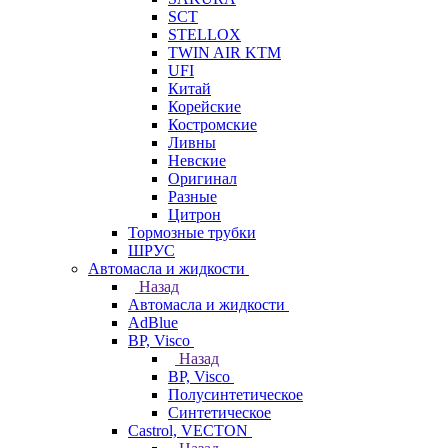
SCT
STELLOX
TWIN AIR KTM
UFI
Китай
Корейские
Костромские
Ливны
Невские
Оригинал
Разные
Цитрон
Тормозные трубки
ШРУС
Автомасла и жидкости
Назад
Автомасла и жидкости
AdBlue
BP, Visco
Назад
BP, Visco
Полусинтетическое
Синтетическое
Castrol, VECTON