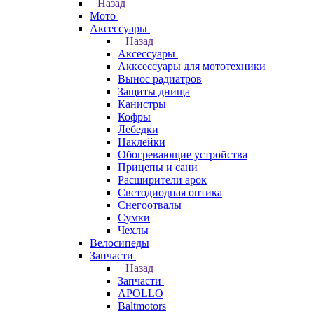
Назад
Мото
Аксессуары
Назад
Аксессуары
Акксессуары для мототехники
Вынос радиатров
Защиты днища
Канистры
Кофры
Лебедки
Наклейки
Обогревающие устройства
Прицепы и сани
Расширители арок
Светодиодная оптика
Снегоотвалы
Сумки
Чехлы
Велосипеды
Запчасти
Назад
Запчасти
APOLLO
Baltmotors