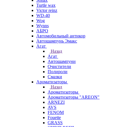
Sonax
Turtle wax
Victor reinz
WD-40
Wog
Wynns
АБРО
Автомобильный антикор
Автошампунь Эмакс
Агат
Назад
Агат
Автошампуни
Очистители
Полироли
Смазки
Ароматизаторы
Назад
Ароматизаторы
Ароматизаторы "AREON"
ARNEZI
AVS
FENOM
Fouette
GRASS