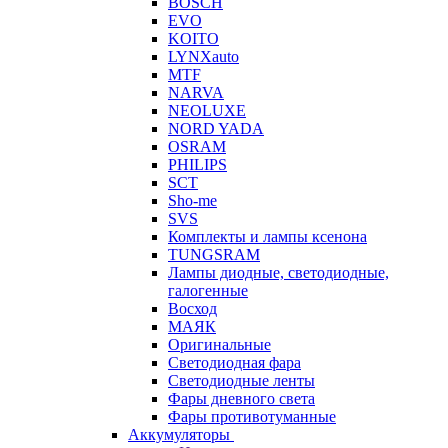
BOSCH
EVO
KOITO
LYNXauto
MTF
NARVA
NEOLUXE
NORD YADA
OSRAM
PHILIPS
SCT
Sho-me
SVS
Комплекты и лампы ксенона
TUNGSRAM
Лампы диодные, светодиодные,
галогенные
Восход
МАЯК
Оригинальные
Светодиодная фара
Светодиодные ленты
Фары дневного света
Фары противотуманные
Аккумуляторы