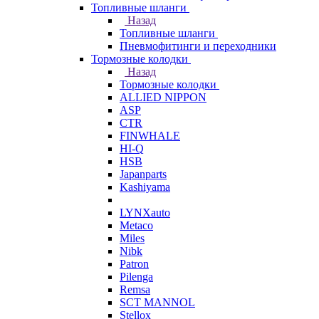
Топливные шланги
Назад
Топливные шланги
Пневмофитинги и переходники
Тормозные колодки
Назад
Тормозные колодки
ALLIED NIPPON
ASP
CTR
FINWHALE
HI-Q
HSB
Japanparts
Kashiyama
LYNXauto
Metaco
Miles
Nibk
Patron
Pilenga
Remsa
SCT MANNOL
Stellox