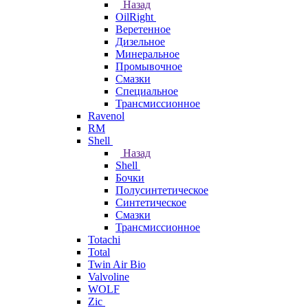
Назад
OilRight
Веретенное
Дизельное
Минеральное
Промывочное
Смазки
Специальное
Трансмиссионное
Ravenol
RM
Shell
Назад
Shell
Бочки
Полусинтетическое
Синтетическое
Смазки
Трансмиссионное
Totachi
Total
Twin Air Bio
Valvoline
WOLF
Zic