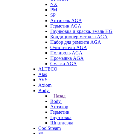
NX
PM
SP
Антигель AGA
Герметик AGA
Грунковка и краска, эмаль HG
Кондиционер металла AGA
Набор для ремонта AGA
Очистители AGA
Полироль AGA
Промывка AGA
Смазка AGA
ALTECO
Atas
AVS
Axiom
Body
Назад
Body
Антикор
Герметик
Грунтовка
Шпатлевка
CoolStream
FN