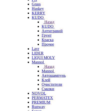
Grass
Huskey
KERRY
KUDO
Назад
KUDO
Антигравий
Грунт
Краска
Прочее
Lavr
LIDER
LIQUI MOLY
Mannol
Назад
Mannol
Автошампунь
Клей
Очистители
Смазки
NOVOL
PERMATEX
PREMIUM
Runway