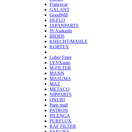
Francecar
GALANT
GoodWill
HI-FLO
JAPANPARTS
JS Asakashi
IBERIS
KHECHT/MAHLE
KORTEX
Luber Finer
LYNXauto
M-FILTER
MANN
MASUMA
MAZ
METACO
NIPPARTS
ONURI
Parts mall
PATRON
PILENGA
PURFLUX
RAF FILTER
SAKURA