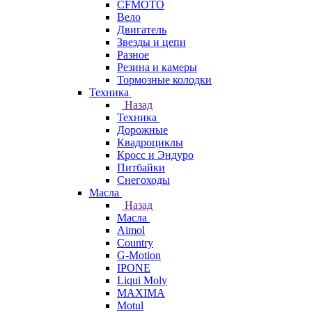
CFMOTO
Вело
Двигатель
Звезды и цепи
Разное
Резина и камеры
Тормозные колодки
Техника
Назад
Техника
Дорожные
Квадроциклы
Кросс и Эндуро
Питбайки
Снегоходы
Масла
Назад
Масла
Aimol
Country
G-Motion
IPONE
Liqui Moly
MAXIMA
Motul