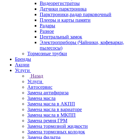
Видеорегистратоы
Датчики парктроника
Парктроники,радар парковочный
Плееры и карты памяти
Радары
Разное
Центральный замок
Электроприборы (Чайники, кофеварки,
пылесосы)
Тормозные трубки
Бренды
Акции
Услуги
Назад
Услуги
Автосервис
Замена антифириза
Замена масла
Замена масла в АКПП
Замена масла в вариаторе
Замена масла в МКПП
Замена ремня ГРМ
Замена тормозной жидкости
Замена тормозных колодок
Замена фильтра