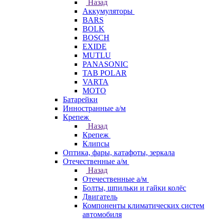
Назад
Аккумуляторы
BARS
BOLK
BOSCH
EXIDE
MUTLU
PANASONIC
TAB POLAR
VARTA
МОТО
Батарейки
Инностранные а/м
Крепеж
Назад
Крепеж
Клипсы
Оптика, фары, катафоты, зеркала
Отечественные а/м
Назад
Отечественные а/м
Болты, шпильки и гайки колёс
Двигатель
Компоненты климатических систем
автомобиля