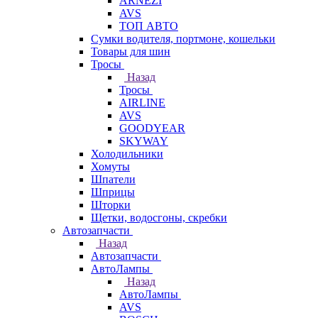
ARNEZI
AVS
ТОП АВТО
Сумки водителя, портмоне, кошельки
Товары для шин
Тросы
Назад
Тросы
AIRLINE
AVS
GOODYEAR
SKYWAY
Холодильники
Хомуты
Шпатели
Шприцы
Шторки
Щетки, водосгоны, скребки
Автозапчасти
Назад
Автозапчасти
АвтоЛампы
Назад
АвтоЛампы
AVS