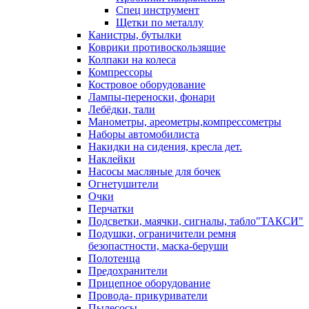
Спец инструмент
Щетки по металлу
Канистры, бутылки
Коврики противоскользящие
Колпаки на колеса
Компрессоры
Костровое оборудование
Лампы-переноски, фонари
Лебёдки, тали
Манометры, ареометры,компрессометры
Наборы автомобилиста
Накидки на сидения, кресла дет.
Наклейки
Насосы масляные для бочек
Огнетушители
Очки
Перчатки
Подсветки, маячки, сигналы, табло"ТАКСИ"
Подушки, ограничители ремня
безопастности, маска-беруши
Полотенца
Предохранители
Прицепное оборудование
Провода- прикуриватели
Пылесосы