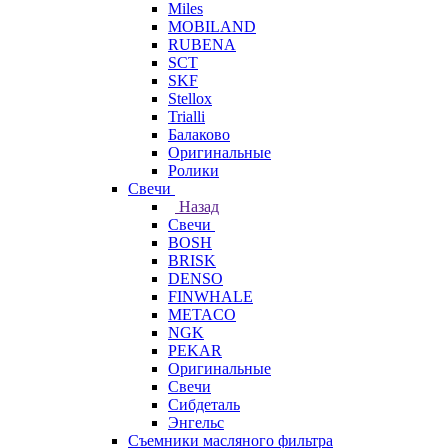
Miles
MOBILAND
RUBENA
SCT
SKF
Stellox
Trialli
Балаково
Оригинальные
Ролики
Свечи
Назад
Свечи
BOSH
BRISK
DENSO
FINWHALE
METACO
NGK
PEKAR
Оригинальные
Свечи
Сибдеталь
Энгельс
Съемники масляного фильтра