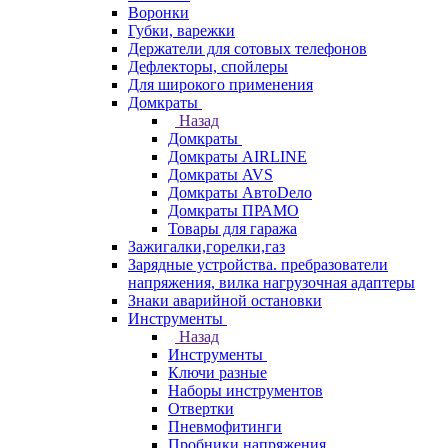
Воронки
Губки, варежки
Держатели для сотовых телефонов
Дефлекторы, спойлеры
Для широкого применения
Домкраты
Назад
Домкраты
Домкраты AIRLINE
Домкраты AVS
Домкраты АвтоDело
Домкраты ПРАМО
Товары для гаража
Зажигалки,горелки,газ
Зарядные устройства. пребразователи
напряжения, вилка нагрузочная адаптеры
Знаки аварийной остановки
Инструменты
Назад
Инструменты
Ключи разные
Наборы инструментов
Отвертки
Пневмофитинги
Пробники напряжения