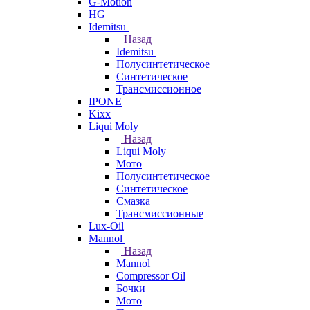
G-Motion
HG
Idemitsu
Назад
Idemitsu
Полусинтетическое
Синтетическое
Трансмиссионное
IPONE
Kixx
Liqui Moly
Назад
Liqui Moly
Мото
Полусинтетическое
Синтетическое
Смазка
Трансмиссионные
Lux-Oil
Mannol
Назад
Mannol
Compressor Oil
Бочки
Мото