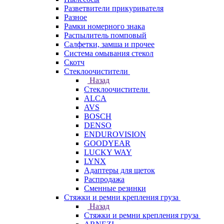
Разветвители прикуривателя
Разное
Рамки номерного знака
Распылитель помповый
Салфетки, замша и прочее
Система омывания стекол
Скотч
Стеклоочистители
Назад
Стеклоочистители
ALCA
AVS
BOSCH
DENSO
ENDUROVISION
GOODYEAR
LUCKY WAY
LYNX
Адаптеры для щеток
Распродажа
Сменные резинки
Стяжки и ремни крепления груза
Назад
Стяжки и ремни крепления груза