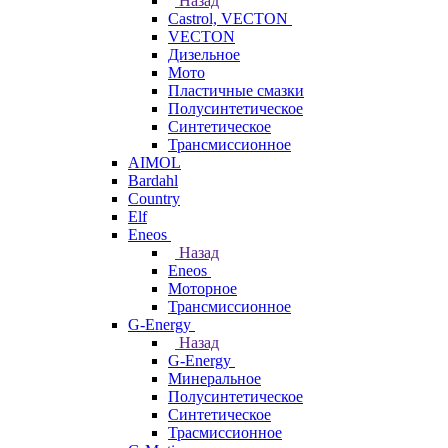
Назад
Castrol, VECTON
VECTON
Дизельное
Мото
Пластичные смазки
Полусинтетическое
Синтетическое
Трансмиссионное
AIMOL
Bardahl
Country
Elf
Eneos
Назад
Eneos
Моторное
Трансмиссионное
G-Energy
Назад
G-Energy
Минеральное
Полусинтетическое
Синтетическое
Трасмиссионное