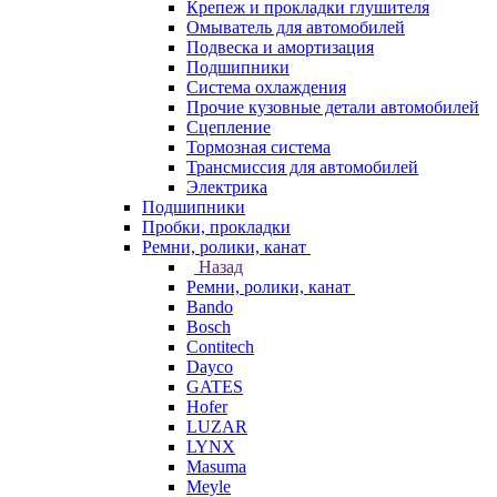
Крепеж и прокладки глушителя
Омыватель для автомобилей
Подвеска и амортизация
Подшипники
Система охлаждения
Прочие кузовные детали автомобилей
Сцепление
Тормозная система
Трансмиссия для автомобилей
Электрика
Подшипники
Пробки, прокладки
Ремни, ролики, канат
Назад
Ремни, ролики, канат
Bando
Bosch
Contitech
Dayco
GATES
Hofer
LUZAR
LYNX
Masuma
Meyle