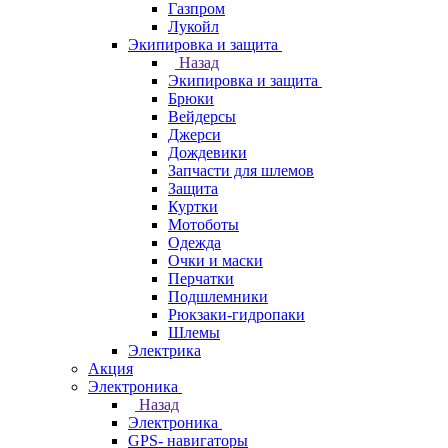
Газпром
Лукойл
Экипировка и защита
Назад
Экипировка и защита
Брюки
Вейдерсы
Джерси
Дождевики
Запчасти для шлемов
Защита
Куртки
Мотоботы
Одежда
Очки и маски
Перчатки
Подшлемники
Рюкзаки-гидропаки
Шлемы
Электрика
Акция
Электроника
Назад
Электроника
GPS- навигаторы