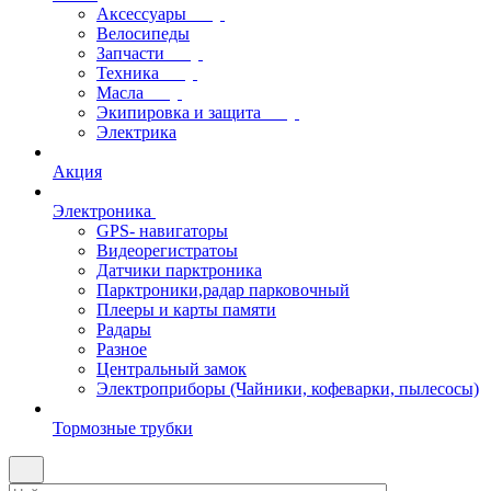
Аксессуары
Велосипеды
Запчасти
Техника
Масла
Экипировка и защита
Электрика
Акция
Электроника
GPS- навигаторы
Видеорегистратоы
Датчики парктроника
Парктроники,радар парковочный
Плееры и карты памяти
Радары
Разное
Центральный замок
Электроприборы (Чайники, кофеварки, пылесосы)
Тормозные трубки