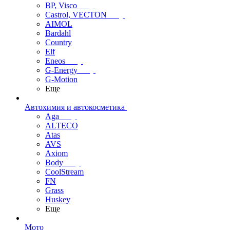
BP, Visco
Castrol, VECTON
AIMOL
Bardahl
Country
Elf
Eneos
G-Energy
G-Motion
Еще
Автохимия и автокосметика
Aga
ALTECO
Atas
AVS
Axiom
Body
CoolStream
FN
Grass
Huskey
Еще
Мото