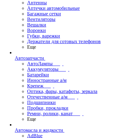
Антенны
Аптечки автомобильные
Багажные сетки
Вентиляторы
Вешалки
Воронки
Губки, варежки
Держатели для сотовых телефонов
Еще
Автозапчасти
АвтоЛампы
Аккумуляторы
Батарейки
Инностранные а/м
Крепеж
Оптика, фары, катафоты, зеркала
Отечественные а/м
Подшипники
Пробки, прокладки
Ремни, ролики, канат
Еще
Автомасла и жидкости
AdBlue