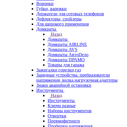
Воронки
Губки, варежки
Держатели для сотовых телефонов
Дефлекторы, спойлеры
Для широкого применения
Домкраты
Назад
Домкраты
Домкраты AIRLINE
Домкраты AVS
Домкраты АвтоDело
Домкраты ПРАМО
Товары для гаража
Зажигалки,горелки,газ
Зарядные устройства. пребразователи
напряжения, вилка нагрузочная адаптеры
Знаки аварийной остановки
Инструменты
Назад
Инструменты
Ключи разные
Наборы инструментов
Отвертки
Пневмофитинги
Пробники напряжения