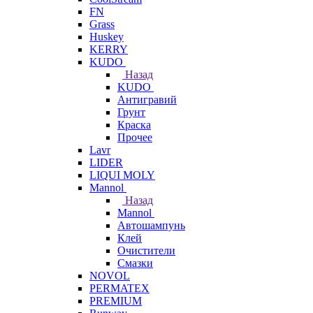
FN
Grass
Huskey
KERRY
KUDO
Назад
KUDO
Антигравий
Грунт
Краска
Прочее
Lavr
LIDER
LIQUI MOLY
Mannol
Назад
Mannol
Автошампунь
Клей
Очистители
Смазки
NOVOL
PERMATEX
PREMIUM