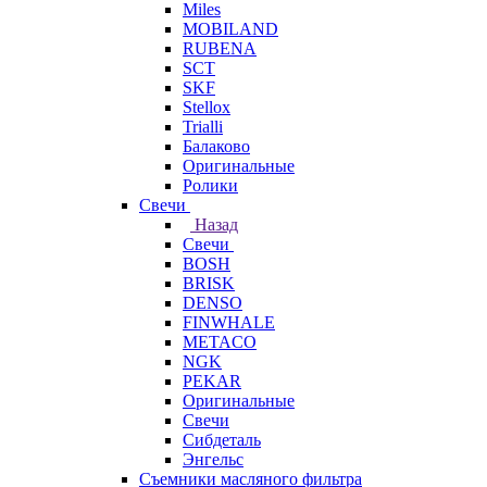
Miles
MOBILAND
RUBENA
SCT
SKF
Stellox
Trialli
Балаково
Оригинальные
Ролики
Свечи
Назад
Свечи
BOSH
BRISK
DENSO
FINWHALE
METACO
NGK
PEKAR
Оригинальные
Свечи
Сибдеталь
Энгельс
Съемники масляного фильтра