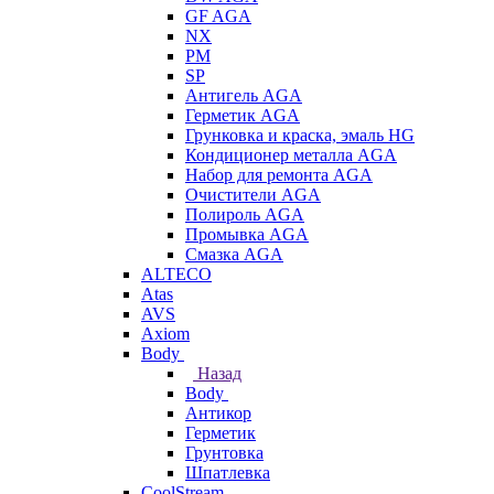
GF AGA
NX
PM
SP
Антигель AGA
Герметик AGA
Грунковка и краска, эмаль HG
Кондиционер металла AGA
Набор для ремонта AGA
Очистители AGA
Полироль AGA
Промывка AGA
Смазка AGA
ALTECO
Atas
AVS
Axiom
Body
Назад
Body
Антикор
Герметик
Грунтовка
Шпатлевка
CoolStream