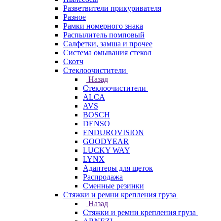
Разветвители прикуривателя
Разное
Рамки номерного знака
Распылитель помповый
Салфетки, замша и прочее
Система омывания стекол
Скотч
Стеклоочистители
Назад
Стеклоочистители
ALCA
AVS
BOSCH
DENSO
ENDUROVISION
GOODYEAR
LUCKY WAY
LYNX
Адаптеры для щеток
Распродажа
Сменные резинки
Стяжки и ремни крепления груза
Назад
Стяжки и ремни крепления груза