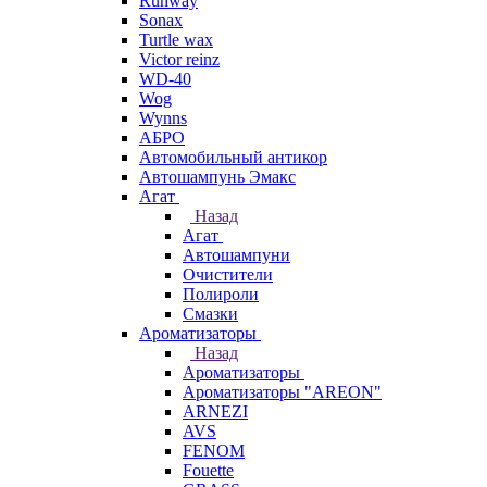
Runway
Sonax
Turtle wax
Victor reinz
WD-40
Wog
Wynns
АБРО
Автомобильный антикор
Автошампунь Эмакс
Агат
Назад
Агат
Автошампуни
Очистители
Полироли
Смазки
Ароматизаторы
Назад
Ароматизаторы
Ароматизаторы "AREON"
ARNEZI
AVS
FENOM
Fouette