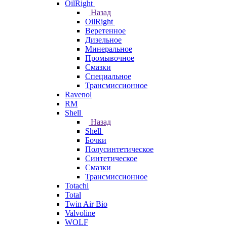
OilRight
Назад
OilRight
Веретенное
Дизельное
Минеральное
Промывочное
Смазки
Специальное
Трансмиссионное
Ravenol
RM
Shell
Назад
Shell
Бочки
Полусинтетическое
Синтетическое
Смазки
Трансмиссионное
Totachi
Total
Twin Air Bio
Valvoline
WOLF