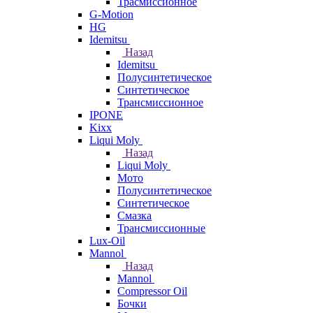
Трасмиссионное
G-Motion
HG
Idemitsu
Назад
Idemitsu
Полусинтетическое
Синтетическое
Трансмиссионное
IPONE
Kixx
Liqui Moly
Назад
Liqui Moly
Мото
Полусинтетическое
Синтетическое
Смазка
Трансмиссионные
Lux-Oil
Mannol
Назад
Mannol
Compressor Oil
Бочки