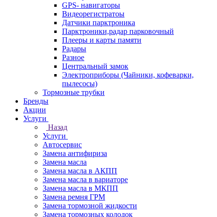
GPS- навигаторы
Видеорегистратоы
Датчики парктроника
Парктроники,радар парковочный
Плееры и карты памяти
Радары
Разное
Центральный замок
Электроприборы (Чайники, кофеварки,
пылесосы)
Тормозные трубки
Бренды
Акции
Услуги
Назад
Услуги
Автосервис
Замена антифириза
Замена масла
Замена масла в АКПП
Замена масла в вариаторе
Замена масла в МКПП
Замена ремня ГРМ
Замена тормозной жидкости
Замена тормозных колодок