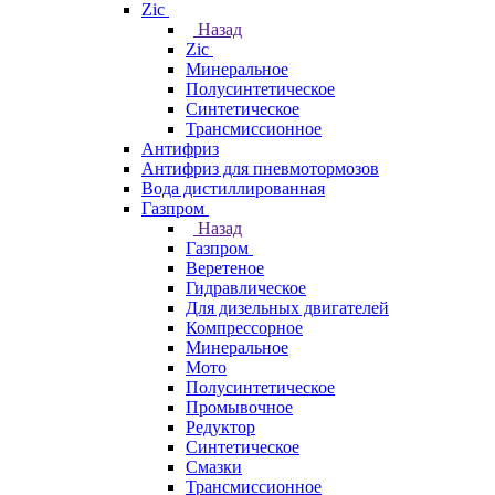
Zic
Назад
Zic
Минеральное
Полусинтетическое
Синтетическое
Трансмиссионное
Антифриз
Антифриз для пневмотормозов
Вода дистиллированная
Газпром
Назад
Газпром
Веретеное
Гидравлическое
Для дизельных двигателей
Компрессорное
Минеральное
Мото
Полусинтетическое
Промывочное
Редуктор
Синтетическое
Смазки
Трансмиссионное