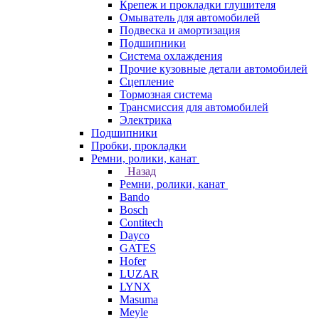
Крепеж и прокладки глушителя
Омыватель для автомобилей
Подвеска и амортизация
Подшипники
Система охлаждения
Прочие кузовные детали автомобилей
Сцепление
Тормозная система
Трансмиссия для автомобилей
Электрика
Подшипники
Пробки, прокладки
Ремни, ролики, канат
Назад
Ремни, ролики, канат
Bando
Bosch
Contitech
Dayco
GATES
Hofer
LUZAR
LYNX
Masuma
Meyle