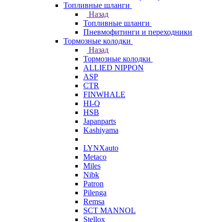
Топливные шланги
Назад
Топливные шланги
Пневмофитинги и переходники
Тормозные колодки
Назад
Тормозные колодки
ALLIED NIPPON
ASP
CTR
FINWHALE
HI-Q
HSB
Japanparts
Kashiyama
LYNXauto
Metaco
Miles
Nibk
Patron
Pilenga
Remsa
SCT MANNOL
Stellox