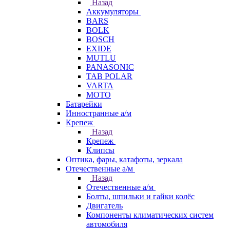
Назад
Аккумуляторы
BARS
BOLK
BOSCH
EXIDE
MUTLU
PANASONIC
TAB POLAR
VARTA
МОТО
Батарейки
Инностранные а/м
Крепеж
Назад
Крепеж
Клипсы
Оптика, фары, катафоты, зеркала
Отечественные а/м
Назад
Отечественные а/м
Болты, шпильки и гайки колёс
Двигатель
Компоненты климатических систем
автомобиля