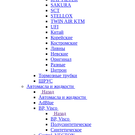
SAKURA
SCT
STELLOX
TWIN AIR KTM
UFI
Китай
Корейские
Костромские
Ливны
Невские
Оригинал
Разные
Цитрон
Тормозные трубки
ШРУС
Автомасла и жидкости
Назад
Автомасла и жидкости
AdBlue
BP, Visco
Назад
BP, Visco
Полусинтетическое
Синтетическое