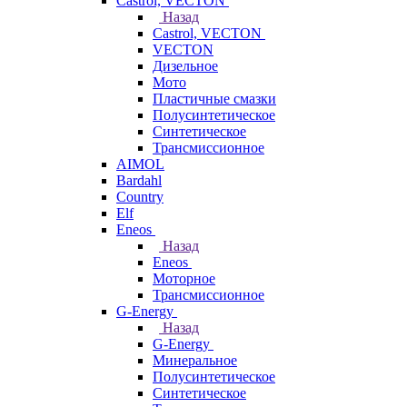
Castrol, VECTON
Назад
Castrol, VECTON
VECTON
Дизельное
Мото
Пластичные смазки
Полусинтетическое
Синтетическое
Трансмиссионное
AIMOL
Bardahl
Country
Elf
Eneos
Назад
Eneos
Моторное
Трансмиссионное
G-Energy
Назад
G-Energy
Минеральное
Полусинтетическое
Синтетическое