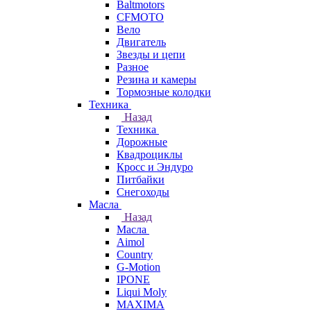
Baltmotors
CFMOTO
Вело
Двигатель
Звезды и цепи
Разное
Резина и камеры
Тормозные колодки
Техника
Назад
Техника
Дорожные
Квадроциклы
Кросс и Эндуро
Питбайки
Снегоходы
Масла
Назад
Масла
Aimol
Country
G-Motion
IPONE
Liqui Moly
MAXIMA