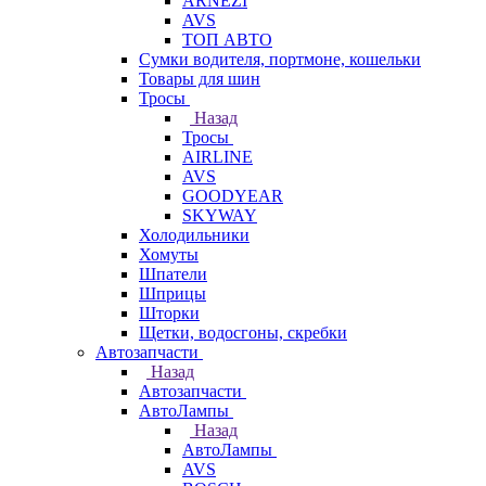
ARNEZI
AVS
ТОП АВТО
Сумки водителя, портмоне, кошельки
Товары для шин
Тросы
Назад
Тросы
AIRLINE
AVS
GOODYEAR
SKYWAY
Холодильники
Хомуты
Шпатели
Шприцы
Шторки
Щетки, водосгоны, скребки
Автозапчасти
Назад
Автозапчасти
АвтоЛампы
Назад
АвтоЛампы
AVS