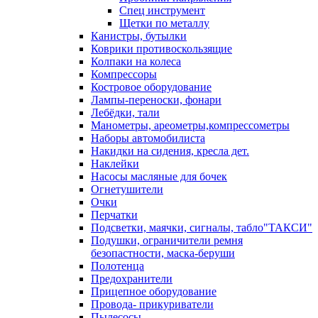
Спец инструмент
Щетки по металлу
Канистры, бутылки
Коврики противоскользящие
Колпаки на колеса
Компрессоры
Костровое оборудование
Лампы-переноски, фонари
Лебёдки, тали
Манометры, ареометры,компрессометры
Наборы автомобилиста
Накидки на сидения, кресла дет.
Наклейки
Насосы масляные для бочек
Огнетушители
Очки
Перчатки
Подсветки, маячки, сигналы, табло"ТАКСИ"
Подушки, ограничители ремня
безопастности, маска-беруши
Полотенца
Предохранители
Прицепное оборудование
Провода- прикуриватели
Пылесосы