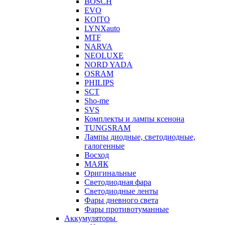
BOSCH
EVO
KOITO
LYNXauto
MTF
NARVA
NEOLUXE
NORD YADA
OSRAM
PHILIPS
SCT
Sho-me
SVS
Комплекты и лампы ксенона
TUNGSRAM
Лампы диодные, светодиодные,
галогенные
Восход
МАЯК
Оригинальные
Светодиодная фара
Светодиодные ленты
Фары дневного света
Фары противотуманные
Аккумуляторы