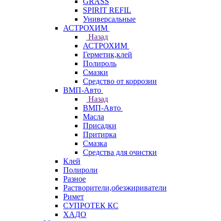
GRASS
SPIRIT REFIL
Универсальные
АСТРОХИМ
Назад
АСТРОХИМ
Герметик,клей
Полироль
Смазки
Средство от коррозии
ВМП-Авто
Назад
ВМП-Авто
Масла
Присадки
Притирка
Смазка
Средства для очистки
Клей
Полироли
Разное
Растворители,обезжириватели
Римет
СУПРОТЕК КС
ХАДО