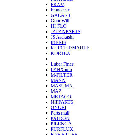
FRAM
Francecar
GALANT
GoodWill
HI-FLO
JAPANPARTS
JS Asakashi
IBERIS
KHECHT/MAHLE
KORTEX
Luber Finer
LYNXauto
M-FILTER
MANN
MASUMA
MAZ
METACO
NIPPARTS
ONURI
Parts mall
PATRON
PILENGA
PURFLUX
RAF FILTER