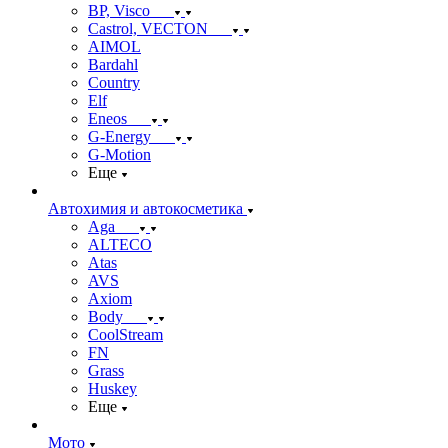
BP, Visco
Castrol, VECTON
AIMOL
Bardahl
Country
Elf
Eneos
G-Energy
G-Motion
Еще
Автохимия и автокосметика
Aga
ALTECO
Atas
AVS
Axiom
Body
CoolStream
FN
Grass
Huskey
Еще
Мото