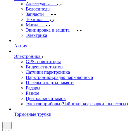
Аксессуары
Велосипеды
Запчасти
Техника
Масла
Экипировка и защита
Электрика
Акция
Электроника
GPS- навигаторы
Видеорегистратоы
Датчики парктроника
Парктроники,радар парковочный
Плееры и карты памяти
Радары
Разное
Центральный замок
Электроприборы (Чайники, кофеварки, пылесосы)
Тормозные трубки