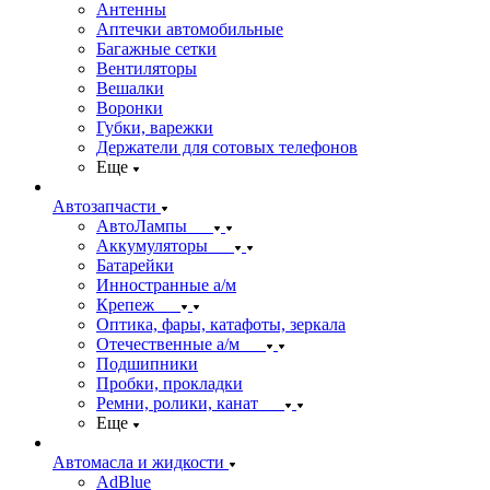
Антенны
Аптечки автомобильные
Багажные сетки
Вентиляторы
Вешалки
Воронки
Губки, варежки
Держатели для сотовых телефонов
Еще
Автозапчасти
АвтоЛампы
Аккумуляторы
Батарейки
Инностранные а/м
Крепеж
Оптика, фары, катафоты, зеркала
Отечественные а/м
Подшипники
Пробки, прокладки
Ремни, ролики, канат
Еще
Автомасла и жидкости
AdBlue