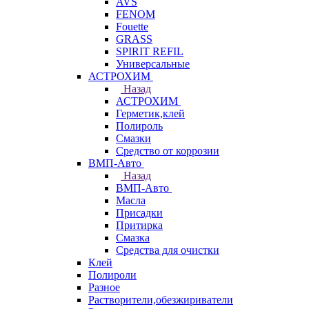
AVS
FENOM
Fouette
GRASS
SPIRIT REFIL
Универсальные
АСТРОХИМ
Назад
АСТРОХИМ
Герметик,клей
Полироль
Смазки
Средство от коррозии
ВМП-Авто
Назад
ВМП-Авто
Масла
Присадки
Притирка
Смазка
Средства для очистки
Клей
Полироли
Разное
Растворители,обезжириватели