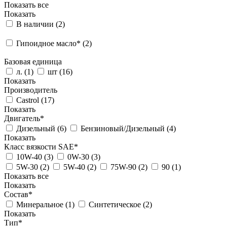
Показать все
Показать
В наличии (
2
)
Гипоидное масло* (
2
)
Базовая единица
л. (
1
)
шт (
16
)
Показать
Производитель
Castrol (
17
)
Показать
Двигатель*
Дизельный (
6
)
Бензиновый/Дизельный (
4
)
Показать
Класс вязкости SAE*
10W-40 (
3
)
0W-30 (
3
)
5W-30 (
2
)
5W-40 (
2
)
75W-90 (
2
)
90 (
1
)
Показать все
Показать
Состав*
Минеральное (
1
)
Синтетическое (
2
)
Показать
Тип*