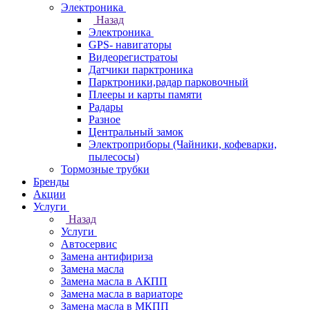
Электроника
Назад
Электроника
GPS- навигаторы
Видеорегистратоы
Датчики парктроника
Парктроники,радар парковочный
Плееры и карты памяти
Радары
Разное
Центральный замок
Электроприборы (Чайники, кофеварки,
пылесосы)
Тормозные трубки
Бренды
Акции
Услуги
Назад
Услуги
Автосервис
Замена антифириза
Замена масла
Замена масла в АКПП
Замена масла в вариаторе
Замена масла в МКПП