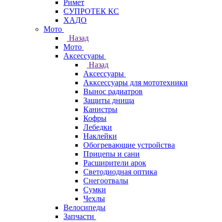
Римет
СУПРОТЕК КС
ХАДО
Мото
Назад
Мото
Аксессуары
Назад
Аксессуары
Акксессуары для мототехники
Вынос радиатров
Защиты днища
Канистры
Кофры
Лебедки
Наклейки
Обогревающие устройства
Прицепы и сани
Расширители арок
Светодиодная оптика
Снегоотвалы
Сумки
Чехлы
Велосипеды
Запчасти