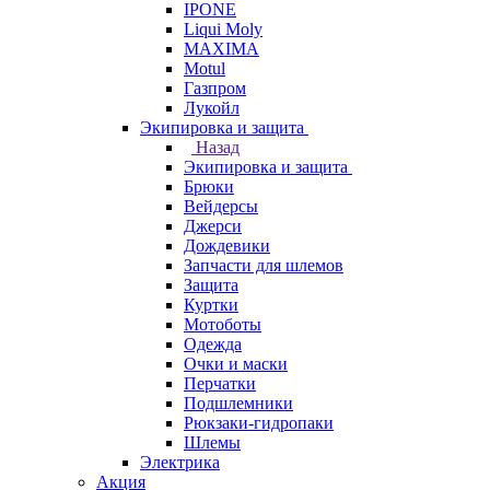
IPONE
Liqui Moly
MAXIMA
Motul
Газпром
Лукойл
Экипировка и защита
Назад
Экипировка и защита
Брюки
Вейдерсы
Джерси
Дождевики
Запчасти для шлемов
Защита
Куртки
Мотоботы
Одежда
Очки и маски
Перчатки
Подшлемники
Рюкзаки-гидропаки
Шлемы
Электрика
Акция