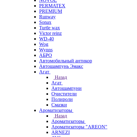
NOVOL
PERMATEX
PREMIUM
Runway
Sonax
Turtle wax
Victor reinz
WD-40
Wog
Wynns
АБРО
Автомобильный антикор
Автошампунь Эмакс
Агат
Назад
Агат
Автошампуни
Очистители
Полироли
Смазки
Ароматизаторы
Назад
Ароматизаторы
Ароматизаторы "AREON"
ARNEZI