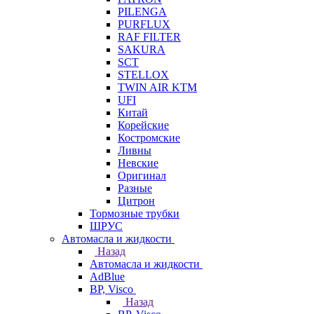
PILENGA
PURFLUX
RAF FILTER
SAKURA
SCT
STELLOX
TWIN AIR KTM
UFI
Китай
Корейские
Костромские
Ливны
Невские
Оригинал
Разные
Цитрон
Тормозные трубки
ШРУС
Автомасла и жидкости
Назад
Автомасла и жидкости
AdBlue
BP, Visco
Назад