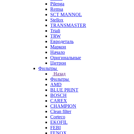
Pilenga
Remsa
SCT MANNOL
Stellox
TRANSMASTER
Triali
TRW
Евродеталь
Маркон
Начало
Оригинальные
Цитрон
Фильтры
Назад
Фильтры
AMD
BLUE PRINT
BOSCH
CAREX
CHAMPION
Clean filter
Corteco
EKOFIL
FEBI
FENOX