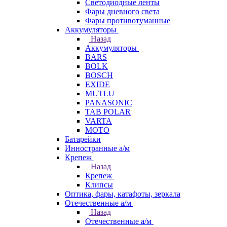
Светодиодные ленты
Фары дневного света
Фары противотуманные
Аккумуляторы
Назад
Аккумуляторы
BARS
BOLK
BOSCH
EXIDE
MUTLU
PANASONIC
TAB POLAR
VARTA
МОТО
Батарейки
Инностранные а/м
Крепеж
Назад
Крепеж
Клипсы
Оптика, фары, катафоты, зеркала
Отечественные а/м
Назад
Отечественные а/м