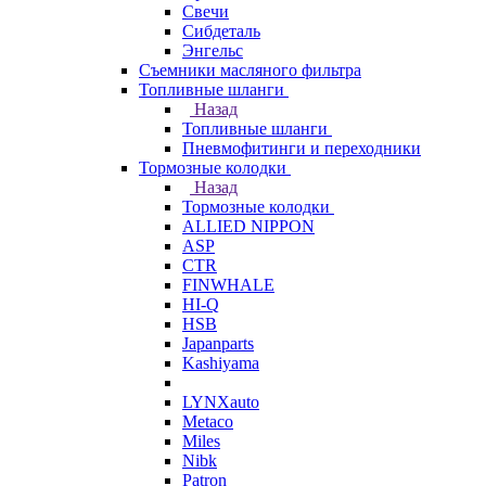
Свечи
Сибдеталь
Энгельс
Съемники масляного фильтра
Топливные шланги
Назад
Топливные шланги
Пневмофитинги и переходники
Тормозные колодки
Назад
Тормозные колодки
ALLIED NIPPON
ASP
CTR
FINWHALE
HI-Q
HSB
Japanparts
Kashiyama
LYNXauto
Metaco
Miles
Nibk
Patron