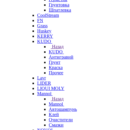
Грунтовка
Шпатлевка
CoolStream
FN
Grass
Huskey
KERRY
KUDO
Назад
KUDO
Антигравий
Грунт
Краска
Прочее
Lavr
LIDER
LIQUI MOLY
Mannol
Назад
Mannol
Автошампунь
Клей
Очистители
Смазки