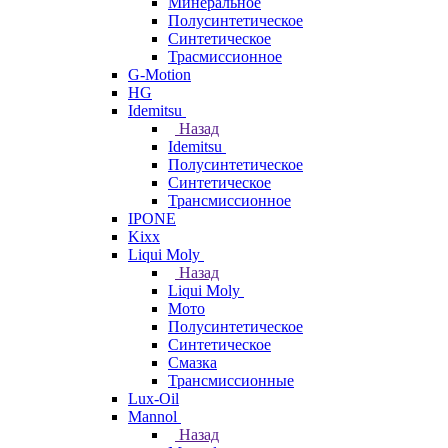
Минеральное
Полусинтетическое
Синтетическое
Трасмиссионное
G-Motion
HG
Idemitsu
Назад
Idemitsu
Полусинтетическое
Синтетическое
Трансмиссионное
IPONE
Kixx
Liqui Moly
Назад
Liqui Moly
Мото
Полусинтетическое
Синтетическое
Смазка
Трансмиссионные
Lux-Oil
Mannol
Назад