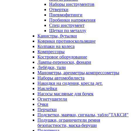
Наборы инструментов
Отвертки
Пневмофитинги
Пробники напряжения
Спец инструмент
Щетки по металлу
Канистры, бутылки
Коврики противоскользящие
Колпаки на колеса
Компрессоры
Костровое оборудование
Лампы-переноски, фонари
Лебёдки, тали
Манометры, ареометры,компрессометры
Наборы автомобилиста
Накидки на сидения, кресла дет.
Наклейки
Насосы масляные для бочек
Огнетушители
Очки
Перчатки
Подсветки, маячки, сигналы, табло"ТАКСИ"
Подушки, ограничители ремня
безопастности, маска-беруши
Полотенца