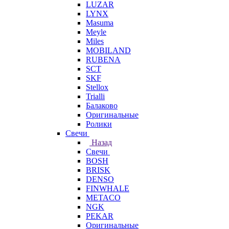
LUZAR
LYNX
Masuma
Meyle
Miles
MOBILAND
RUBENA
SCT
SKF
Stellox
Trialli
Балаково
Оригинальные
Ролики
Свечи
Назад
Свечи
BOSH
BRISK
DENSO
FINWHALE
METACO
NGK
PEKAR
Оригинальные