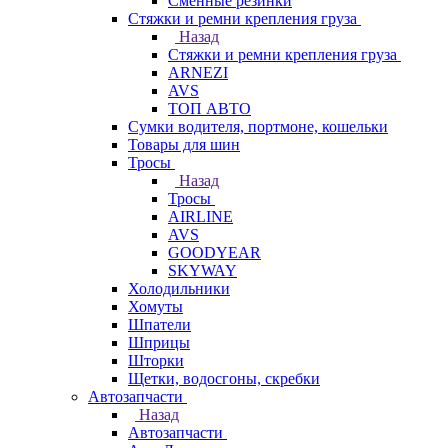
Сменные резинки
Стяжки и ремни крепления груза
Назад
Стяжки и ремни крепления груза
ARNEZI
AVS
ТОП АВТО
Сумки водителя, портмоне, кошельки
Товары для шин
Тросы
Назад
Тросы
AIRLINE
AVS
GOODYEAR
SKYWAY
Холодильники
Хомуты
Шпатели
Шприцы
Шторки
Щетки, водосгоны, скребки
Автозапчасти
Назад
Автозапчасти