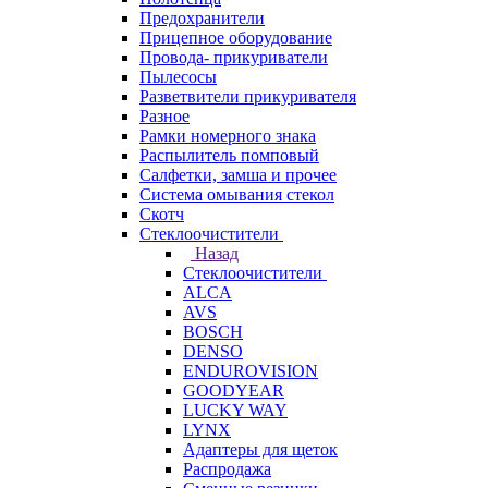
Предохранители
Прицепное оборудование
Провода- прикуриватели
Пылесосы
Разветвители прикуривателя
Разное
Рамки номерного знака
Распылитель помповый
Салфетки, замша и прочее
Система омывания стекол
Скотч
Стеклоочистители
Назад
Стеклоочистители
ALCA
AVS
BOSCH
DENSO
ENDUROVISION
GOODYEAR
LUCKY WAY
LYNX
Адаптеры для щеток
Распродажа