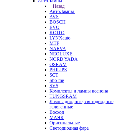
АвтоЛампы
Назад
АвтоЛампы
AVS
BOSCH
EVO
KOITO
LYNXauto
MTF
NARVA
NEOLUXE
NORD YADA
OSRAM
PHILIPS
SCT
Sho-me
SVS
Комплекты и лампы ксенона
TUNGSRAM
Лампы диодные, светодиодные,
галогенные
Восход
МАЯК
Оригинальные
Светодиодная фара