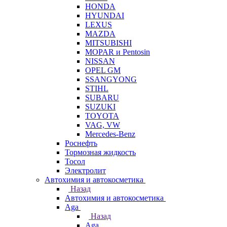
HONDA
HYUNDAI
LEXUS
MAZDA
MITSUBISHI
MOPAR и Pentosin
NISSAN
OPEL GM
SSANGYONG
STIHL
SUBARU
SUZUKI
TOYOTA
VAG, VW
Мercedes-Benz
Роснефть
Тормозная жидкость
Тосол
Электролит
Автохимия и автокосметика
Назад
Автохимия и автокосметика
Aga
Назад
Aga