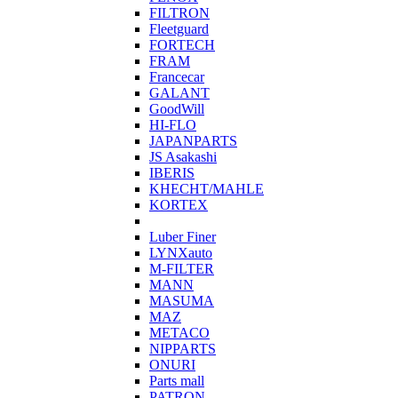
FILTRON
Fleetguard
FORTECH
FRAM
Francecar
GALANT
GoodWill
HI-FLO
JAPANPARTS
JS Asakashi
IBERIS
KHECHT/MAHLE
KORTEX
Luber Finer
LYNXauto
M-FILTER
MANN
MASUMA
MAZ
METACO
NIPPARTS
ONURI
Parts mall
PATRON