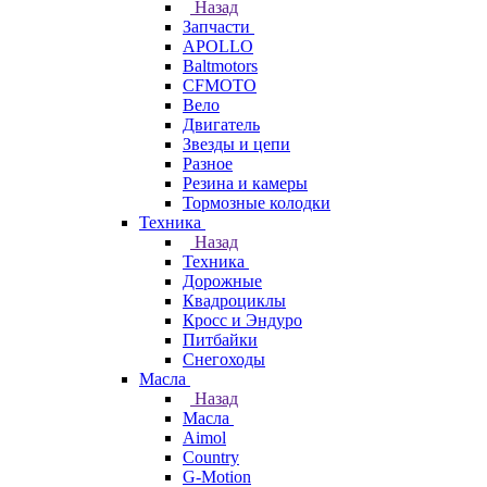
Назад
Запчасти
APOLLO
Baltmotors
CFMOTO
Вело
Двигатель
Звезды и цепи
Разное
Резина и камеры
Тормозные колодки
Техника
Назад
Техника
Дорожные
Квадроциклы
Кросс и Эндуро
Питбайки
Снегоходы
Масла
Назад
Масла
Aimol
Country
G-Motion