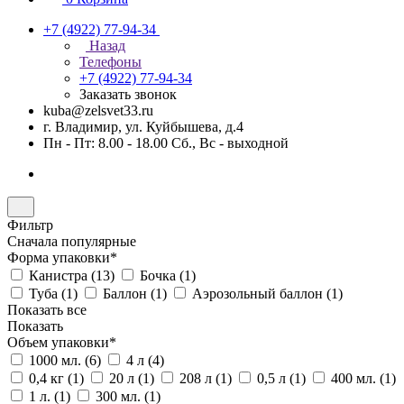
+7 (4922) 77-94-34
Назад
Телефоны
+7 (4922) 77-94-34
Заказать звонок
kuba@zelsvet33.ru
г. Владимир, ул. Куйбышева, д.4
Пн - Пт: 8.00 - 18.00 Сб., Вс - выходной
Фильтр
Сначала популярные
Форма упаковки*
Канистра (
13
)
Бочка (
1
)
Туба (
1
)
Баллон (
1
)
Аэрозольный баллон (
1
)
Показать все
Показать
Объем упаковки*
1000 мл. (
6
)
4 л (
4
)
0,4 кг (
1
)
20 л (
1
)
208 л (
1
)
0,5 л (
1
)
400 мл. (
1
)
1 л. (
1
)
300 мл. (
1
)