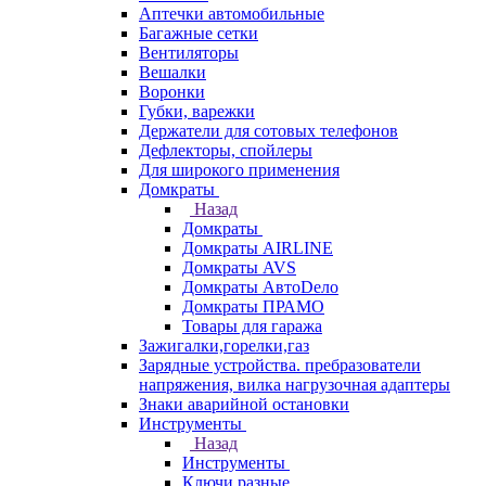
Аптечки автомобильные
Багажные сетки
Вентиляторы
Вешалки
Воронки
Губки, варежки
Держатели для сотовых телефонов
Дефлекторы, спойлеры
Для широкого применения
Домкраты
Назад
Домкраты
Домкраты AIRLINE
Домкраты AVS
Домкраты АвтоDело
Домкраты ПРАМО
Товары для гаража
Зажигалки,горелки,газ
Зарядные устройства. пребразователи
напряжения, вилка нагрузочная адаптеры
Знаки аварийной остановки
Инструменты
Назад
Инструменты
Ключи разные