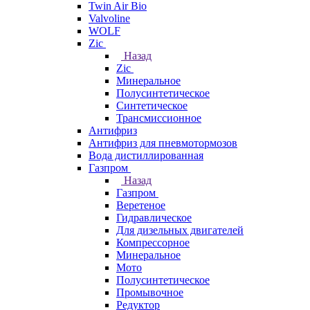
Twin Air Bio
Valvoline
WOLF
Zic
Назад
Zic
Минеральное
Полусинтетическое
Синтетическое
Трансмиссионное
Антифриз
Антифриз для пневмотормозов
Вода дистиллированная
Газпром
Назад
Газпром
Веретеное
Гидравлическое
Для дизельных двигателей
Компрессорное
Минеральное
Мото
Полусинтетическое
Промывочное
Редуктор