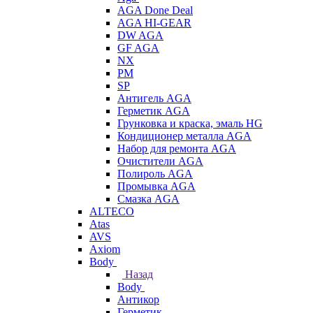
AGA Done Deal
AGA HI-GEAR
DW AGA
GF AGA
NX
PM
SP
Антигель AGA
Герметик AGA
Грунковка и краска, эмаль HG
Кондиционер металла AGA
Набор для ремонта AGA
Очистители AGA
Полироль AGA
Промывка AGA
Смазка AGA
ALTECO
Atas
AVS
Axiom
Body
Назад
Body
Антикор
Герметик