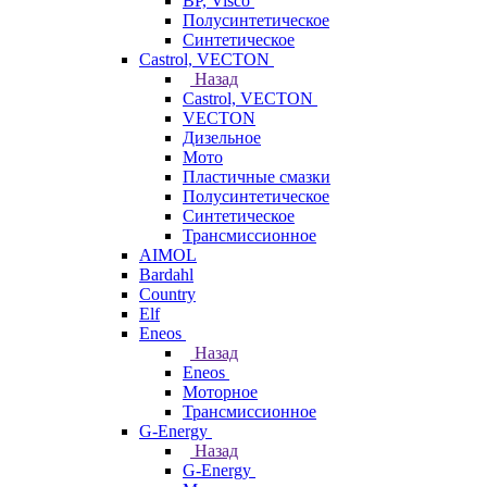
BP, Visco
Полусинтетическое
Синтетическое
Castrol, VECTON
Назад
Castrol, VECTON
VECTON
Дизельное
Мото
Пластичные смазки
Полусинтетическое
Синтетическое
Трансмиссионное
AIMOL
Bardahl
Country
Elf
Eneos
Назад
Eneos
Моторное
Трансмиссионное
G-Energy
Назад
G-Energy