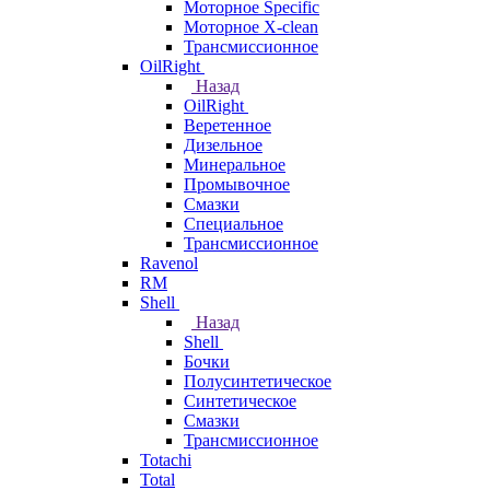
Моторное Specific
Моторное X-clean
Трансмиссионное
OilRight
Назад
OilRight
Веретенное
Дизельное
Минеральное
Промывочное
Смазки
Специальное
Трансмиссионное
Ravenol
RM
Shell
Назад
Shell
Бочки
Полусинтетическое
Синтетическое
Смазки
Трансмиссионное
Totachi
Total