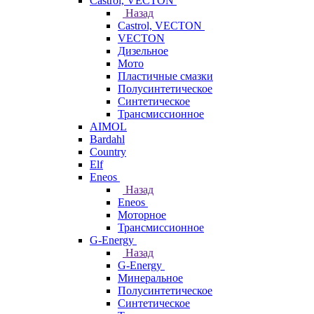
Castrol, VECTON
Назад
Castrol, VECTON
VECTON
Дизельное
Мото
Пластичные смазки
Полусинтетическое
Синтетическое
Трансмиссионное
AIMOL
Bardahl
Country
Elf
Eneos
Назад
Eneos
Моторное
Трансмиссионное
G-Energy
Назад
G-Energy
Минеральное
Полусинтетическое
Синтетическое