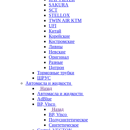
SAKURA
SCT
STELLOX
TWIN AIR KTM
UFI
Китай
Корейские
Костромские
Ливны
Невские
Оригинал
Разные
Цитрон
Тормозные трубки
ШРУС
Автомасла и жидкости
Назад
Автомасла и жидкости
AdBlue
BP, Visco
Назад
BP, Visco
Полусинтетическое
Синтетическое