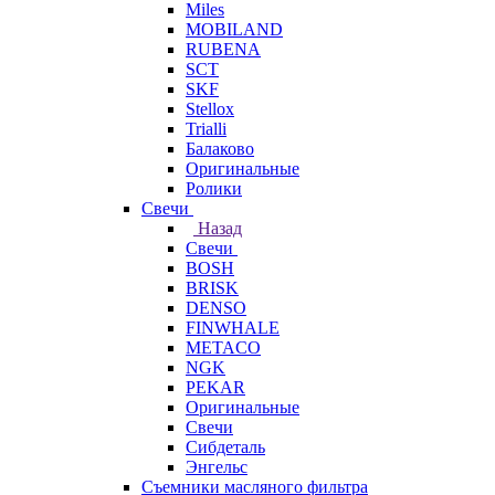
Miles
MOBILAND
RUBENA
SCT
SKF
Stellox
Trialli
Балаково
Оригинальные
Ролики
Свечи
Назад
Свечи
BOSH
BRISK
DENSO
FINWHALE
METACO
NGK
PEKAR
Оригинальные
Свечи
Сибдеталь
Энгельс
Съемники масляного фильтра