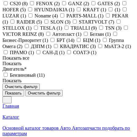
CS20 (
8
)
FENOX (
2
)
GANZ (
2
)
GATES (
2
)
HOFER (
5
)
HYUNDAI/KIA (
1
)
KRAFT (
1
)
(
1
)
LUZAR (
1
)
Noname (
4
)
PARTS-MALL (
1
)
PEKAR
(
1
)
RAIDER (
5
)
SLON (
3
)
STARTVOLT (
7
)
STELLOX (
1
)
TESLA (
1
)
TRIALLI (
9
)
TSN (
3
)
VICTOR REINZ (
8
)
Автопласт (
1
)
Белзан (
1
)
Бизнес-Приоритет (
1
)
БРТ (
14
)
БЦМ (
1
)
Группа
Омега (
2
)
ДЗПМ (
1
)
КВАДРАТИС (
3
)
МзАТЭ-2 (
1
)
ПРАМО (
1
)
САН-Д (
1
)
СОАТЭ (
1
)
Показать все
Показать
Двигатель*
Бензиновый (
11
)
Показать
Очистить фильтр
Показать
Очистить фильтр
Главная
Каталог
Основной каталог товаров Авто Автозапчасти подобрать по
параметрам