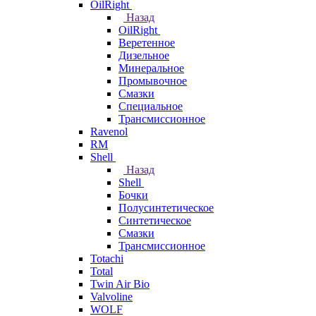
OilRight
Назад
OilRight
Веретенное
Дизельное
Минеральное
Промывочное
Смазки
Специальное
Трансмиссионное
Ravenol
RM
Shell
Назад
Shell
Бочки
Полусинтетическое
Синтетическое
Смазки
Трансмиссионное
Totachi
Total
Twin Air Bio
Valvoline
WOLF