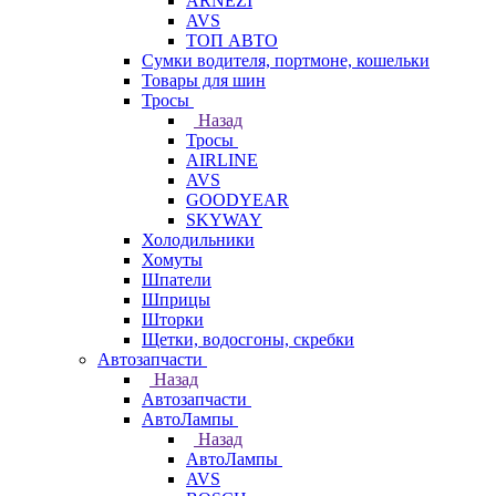
ARNEZI
AVS
ТОП АВТО
Сумки водителя, портмоне, кошельки
Товары для шин
Тросы
Назад
Тросы
AIRLINE
AVS
GOODYEAR
SKYWAY
Холодильники
Хомуты
Шпатели
Шприцы
Шторки
Щетки, водосгоны, скребки
Автозапчасти
Назад
Автозапчасти
АвтоЛампы
Назад
АвтоЛампы
AVS