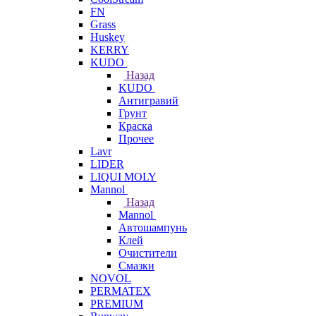
FN
Grass
Huskey
KERRY
KUDO
Назад
KUDO
Антигравий
Грунт
Краска
Прочее
Lavr
LIDER
LIQUI MOLY
Mannol
Назад
Mannol
Автошампунь
Клей
Очистители
Смазки
NOVOL
PERMATEX
PREMIUM