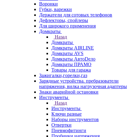
Воронки
Губки, варежки
Держатели для сотовых телефонов
Дефлекторы, спойлеры
Для широкого применения
Домкраты
Назад
Домкраты
Домкраты AIRLINE
Домкраты AVS
Домкраты АвтоDело
Домкраты ПРАМО
Товары для гаража
Зажигалки,горелки,газ
Зарядные устройства. пребразователи
напряжения, вилка нагрузочная адаптеры
Знаки аварийной остановки
Инструменты
Назад
Инструменты
Ключи разные
Наборы инструментов
Отвертки
Пневмофитинги
Пробники напряжения