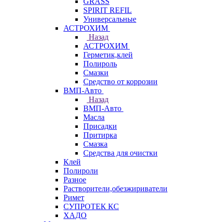
GRASS
SPIRIT REFIL
Универсальные
АСТРОХИМ
Назад
АСТРОХИМ
Герметик,клей
Полироль
Смазки
Средство от коррозии
ВМП-Авто
Назад
ВМП-Авто
Масла
Присадки
Притирка
Смазка
Средства для очистки
Клей
Полироли
Разное
Растворители,обезжириватели
Римет
СУПРОТЕК КС
ХАДО