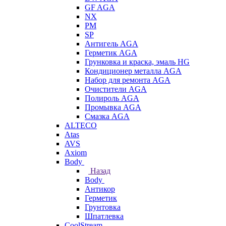
GF AGA
NX
PM
SP
Антигель AGA
Герметик AGA
Грунковка и краска, эмаль HG
Кондиционер металла AGA
Набор для ремонта AGA
Очистители AGA
Полироль AGA
Промывка AGA
Смазка AGA
ALTECO
Atas
AVS
Axiom
Body
Назад
Body
Антикор
Герметик
Грунтовка
Шпатлевка
CoolStream