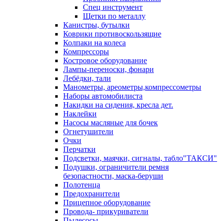
Спец инструмент
Щетки по металлу
Канистры, бутылки
Коврики противоскользящие
Колпаки на колеса
Компрессоры
Костровое оборудование
Лампы-переноски, фонари
Лебёдки, тали
Манометры, ареометры,компрессометры
Наборы автомобилиста
Накидки на сидения, кресла дет.
Наклейки
Насосы масляные для бочек
Огнетушители
Очки
Перчатки
Подсветки, маячки, сигналы, табло"ТАКСИ"
Подушки, ограничители ремня
безопастности, маска-беруши
Полотенца
Предохранители
Прицепное оборудование
Провода- прикуриватели
Пылесосы