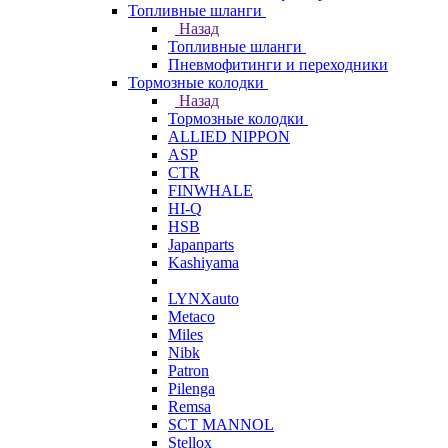
Топливные шланги
Назад
Топливные шланги
Пневмофитинги и переходники
Тормозные колодки
Назад
Тормозные колодки
ALLIED NIPPON
ASP
CTR
FINWHALE
HI-Q
HSB
Japanparts
Kashiyama
LYNXauto
Metaco
Miles
Nibk
Patron
Pilenga
Remsa
SCT MANNOL
Stellox