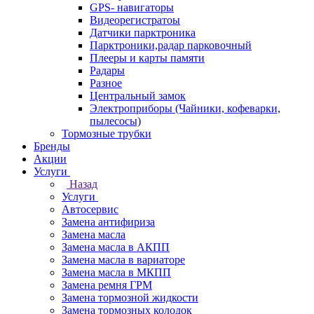
GPS- навигаторы
Видеорегистратоы
Датчики парктроника
Парктроники,радар парковочный
Плееры и карты памяти
Радары
Разное
Центральный замок
Электроприборы (Чайники, кофеварки,
пылесосы)
Тормозные трубки
Бренды
Акции
Услуги
Назад
Услуги
Автосервис
Замена антифириза
Замена масла
Замена масла в АКПП
Замена масла в вариаторе
Замена масла в МКПП
Замена ремня ГРМ
Замена тормозной жидкости
Замена тормозных колодок