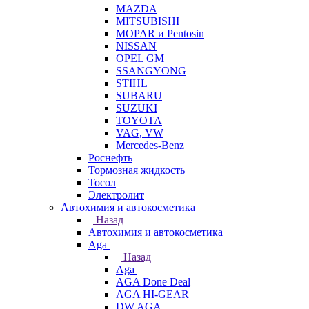
MAZDA
MITSUBISHI
MOPAR и Pentosin
NISSAN
OPEL GM
SSANGYONG
STIHL
SUBARU
SUZUKI
TOYOTA
VAG, VW
Мercedes-Benz
Роснефть
Тормозная жидкость
Тосол
Электролит
Автохимия и автокосметика
Назад
Автохимия и автокосметика
Aga
Назад
Aga
AGA Done Deal
AGA HI-GEAR
DW AGA