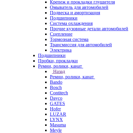
Крепеж и прокладки глушителя
Омыватель для автомобилей
Подвеска и амортизация
Подшипники
Система охлаждения
Прочие кузовные детали автомобилей
Сцепление
Тормозная система
Трансмиссия для автомобилей
Электрика
Подшипники
Пробки, прокладки
Ремни, ролики, канат
Назад
Ремни, ролики, канат
Bando
Bosch
Contitech
Dayco
GATES
Hofer
LUZAR
LYNX
Masuma
Meyle