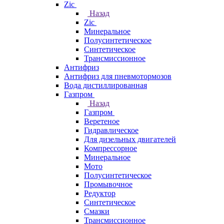
Zic
Назад
Zic
Минеральное
Полусинтетическое
Синтетическое
Трансмиссионное
Антифриз
Антифриз для пневмотормозов
Вода дистиллированная
Газпром
Назад
Газпром
Веретеное
Гидравлическое
Для дизельных двигателей
Компрессорное
Минеральное
Мото
Полусинтетическое
Промывочное
Редуктор
Синтетическое
Смазки
Трансмиссионное