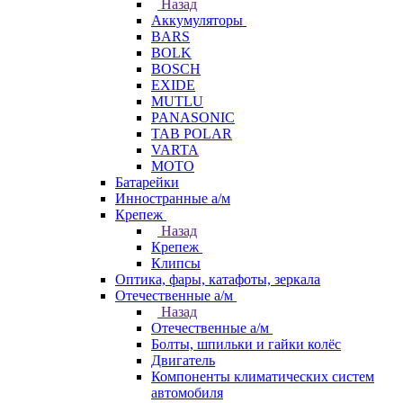
Назад
Аккумуляторы
BARS
BOLK
BOSCH
EXIDE
MUTLU
PANASONIC
TAB POLAR
VARTA
МОТО
Батарейки
Инностранные а/м
Крепеж
Назад
Крепеж
Клипсы
Оптика, фары, катафоты, зеркала
Отечественные а/м
Назад
Отечественные а/м
Болты, шпильки и гайки колёс
Двигатель
Компоненты климатических систем
автомобиля