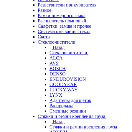
Разветвители прикуривателя
Разное
Рамки номерного знака
Распылитель помповый
Салфетки, замша и прочее
Система омывания стекол
Скотч
Стеклоочистители
Назад
Стеклоочистители
ALCA
AVS
BOSCH
DENSO
ENDUROVISION
GOODYEAR
LUCKY WAY
LYNX
Адаптеры для щеток
Распродажа
Сменные резинки
Стяжки и ремни крепления груза
Назад
Стяжки и ремни крепления груза