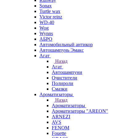
Runway
Sonax
Turtle wax
Victor reinz
WD-40
Wog
Wynns
АБРО
Автомобильный антикор
Автошампунь Эмакс
Агат
Назад
Агат
Автошампуни
Очистители
Полироли
Смазки
Ароматизаторы
Назад
Ароматизаторы
Ароматизаторы "AREON"
ARNEZI
AVS
FENOM
Fouette