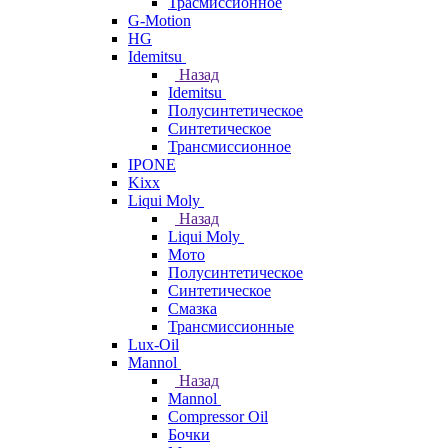
Трасмиссионное
G-Motion
HG
Idemitsu
Назад
Idemitsu
Полусинтетическое
Синтетическое
Трансмиссионное
IPONE
Kixx
Liqui Moly
Назад
Liqui Moly
Мото
Полусинтетическое
Синтетическое
Смазка
Трансмиссионные
Lux-Oil
Mannol
Назад
Mannol
Compressor Oil
Бочки