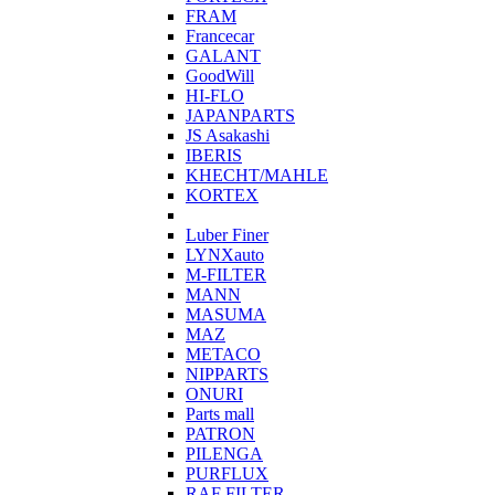
FRAM
Francecar
GALANT
GoodWill
HI-FLO
JAPANPARTS
JS Asakashi
IBERIS
KHECHT/MAHLE
KORTEX
Luber Finer
LYNXauto
M-FILTER
MANN
MASUMA
MAZ
METACO
NIPPARTS
ONURI
Parts mall
PATRON
PILENGA
PURFLUX
RAF FILTER