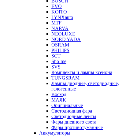
BOSCH
EVO
KOITO
LYNXauto
MTF
NARVA
NEOLUXE
NORD YADA
OSRAM
PHILIPS
SCT
Sho-me
SVS
Комплекты и лампы ксенона
TUNGSRAM
Лампы диодные, светодиодные,
галогенные
Восход
МАЯК
Оригинальные
Светодиодная фара
Светодиодные ленты
Фары дневного света
Фары противотуманные
Аккумуляторы