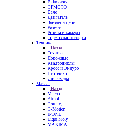
Baltmotors
CFMOTO
Вело
Двигатель
Звезды и цепи
Разное
Резина и камеры
Тормозные колодки
Техника
Назад
Техника
Дорожные
Квадроциклы
Кросс и Эндуро
Питбайки
Снегоходы
Масла
Назад
Масла
Aimol
Country
G-Motion
IPONE
Liqui Moly
MAXIMA