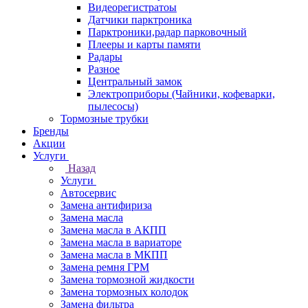
Видеорегистратоы
Датчики парктроника
Парктроники,радар парковочный
Плееры и карты памяти
Радары
Разное
Центральный замок
Электроприборы (Чайники, кофеварки,
пылесосы)
Тормозные трубки
Бренды
Акции
Услуги
Назад
Услуги
Автосервис
Замена антифириза
Замена масла
Замена масла в АКПП
Замена масла в вариаторе
Замена масла в МКПП
Замена ремня ГРМ
Замена тормозной жидкости
Замена тормозных колодок
Замена фильтра