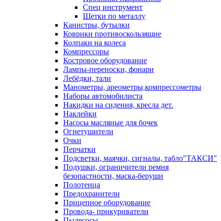
Спец инструмент
Щетки по металлу
Канистры, бутылки
Коврики противоскользящие
Колпаки на колеса
Компрессоры
Костровое оборудование
Лампы-переноски, фонари
Лебёдки, тали
Манометры, ареометры,компрессометры
Наборы автомобилиста
Накидки на сидения, кресла дет.
Наклейки
Насосы масляные для бочек
Огнетушители
Очки
Перчатки
Подсветки, маячки, сигналы, табло"ТАКСИ"
Подушки, ограничители ремня
безопастности, маска-беруши
Полотенца
Предохранители
Прицепное оборудование
Провода- прикуриватели
Пылесосы