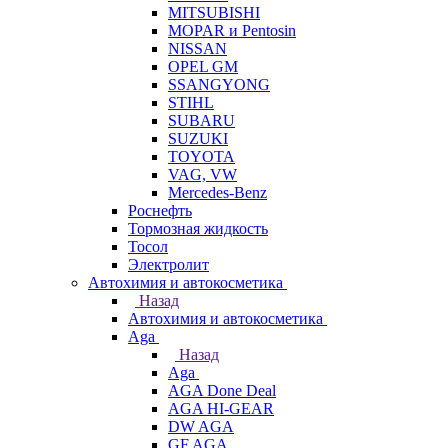
MITSUBISHI
MOPAR и Pentosin
NISSAN
OPEL GM
SSANGYONG
STIHL
SUBARU
SUZUKI
TOYOTA
VAG, VW
Мercedes-Benz
Роснефть
Тормозная жидкость
Тосол
Электролит
Автохимия и автокосметика
Назад
Автохимия и автокосметика
Aga
Назад
Aga
AGA Done Deal
AGA HI-GEAR
DW AGA
GF AGA