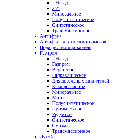
Назад
Zic
Минеральное
Полусинтетическое
Синтетическое
Трансмиссионное
Антифриз
Антифриз для пневмотормозов
Вода дистиллированная
Газпром
Назад
Газпром
Веретеное
Гидравлическое
Для дизельных двигателей
Компрессорное
Минеральное
Мото
Полусинтетическое
Промывочное
Редуктор
Синтетическое
Смазки
Трансмиссионное
Лукойл