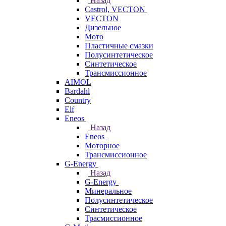
Назад
Castrol, VECTON
VECTON
Дизельное
Мото
Пластичные смазки
Полусинтетическое
Синтетическое
Трансмиссионное
AIMOL
Bardahl
Country
Elf
Eneos
Назад
Eneos
Моторное
Трансмиссионное
G-Energy
Назад
G-Energy
Минеральное
Полусинтетическое
Синтетическое
Трасмиссионное