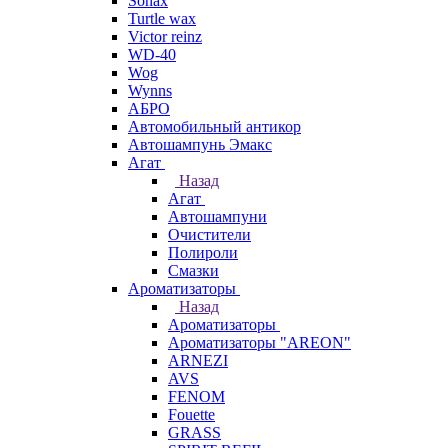
Sonax
Turtle wax
Victor reinz
WD-40
Wog
Wynns
АБРО
Автомобильный антикор
Автошампунь Эмакс
Агат
Назад
Агат
Автошампуни
Очистители
Полироли
Смазки
Ароматизаторы
Назад
Ароматизаторы
Ароматизаторы "AREON"
ARNEZI
AVS
FENOM
Fouette
GRASS