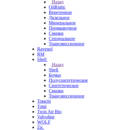
Назад
OilRight
Веретенное
Дизельное
Минеральное
Промывочное
Смазки
Специальное
Трансмиссионное
Ravenol
RM
Shell
Назад
Shell
Бочки
Полусинтетическое
Синтетическое
Смазки
Трансмиссионное
Totachi
Total
Twin Air Bio
Valvoline
WOLF
Zic