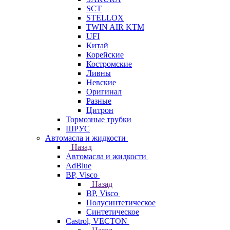
SCT
STELLOX
TWIN AIR KTM
UFI
Китай
Корейские
Костромские
Ливны
Невские
Оригинал
Разные
Цитрон
Тормозные трубки
ШРУС
Автомасла и жидкости
Назад
Автомасла и жидкости
AdBlue
BP, Visco
Назад
BP, Visco
Полусинтетическое
Синтетическое
Castrol, VECTON