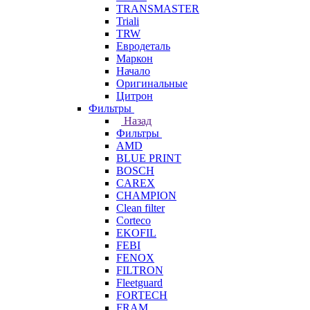
TRANSMASTER
Triali
TRW
Евродеталь
Маркон
Начало
Оригинальные
Цитрон
Фильтры
Назад
Фильтры
AMD
BLUE PRINT
BOSCH
CAREX
CHAMPION
Clean filter
Corteco
EKOFIL
FEBI
FENOX
FILTRON
Fleetguard
FORTECH
FRAM