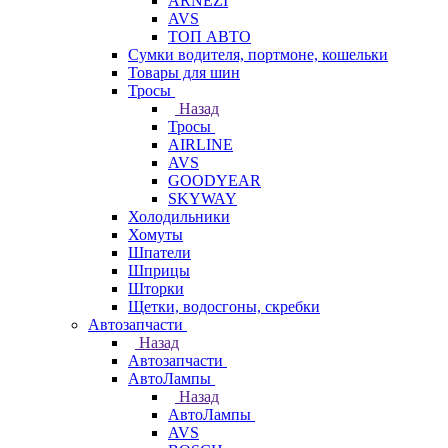
ARNEZI
AVS
ТОП АВТО
Сумки водителя, портмоне, кошельки
Товары для шин
Тросы
Назад
Тросы
AIRLINE
AVS
GOODYEAR
SKYWAY
Холодильники
Хомуты
Шпатели
Шприцы
Шторки
Щетки, водосгоны, скребки
Автозапчасти
Назад
Автозапчасти
АвтоЛампы
Назад
АвтоЛампы
AVS