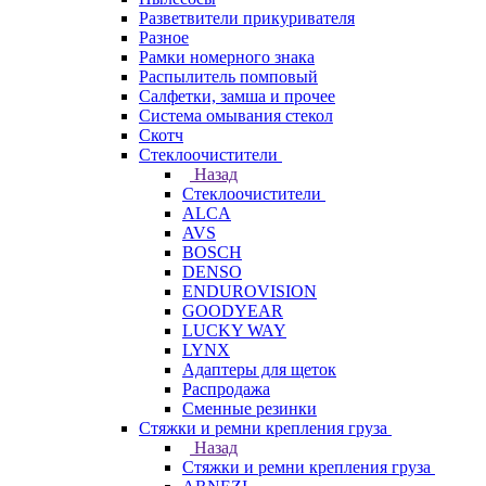
Разветвители прикуривателя
Разное
Рамки номерного знака
Распылитель помповый
Салфетки, замша и прочее
Система омывания стекол
Скотч
Стеклоочистители
Назад
Стеклоочистители
ALCA
AVS
BOSCH
DENSO
ENDUROVISION
GOODYEAR
LUCKY WAY
LYNX
Адаптеры для щеток
Распродажа
Сменные резинки
Стяжки и ремни крепления груза
Назад
Стяжки и ремни крепления груза