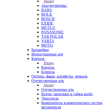
Назад
Аккумуляторы
BARS
BOLK
BOSCH
EXIDE
MUTLU
PANASONIC
TAB POLAR
VARTA
МОТО
Батарейки
Инностранные а/м
Крепеж
Назад
Крепеж
Клипсы
Оптика, фары, катафоты, зеркала
Отечественные а/м
Назад
Отечественные а/м
Болты, шпильки и гайки колёс
Двигатель
Компоненты климатических систем
автомобиля