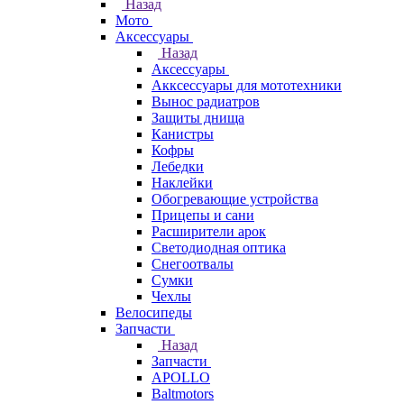
Назад
Мото
Аксессуары
Назад
Аксессуары
Акксессуары для мототехники
Вынос радиатров
Защиты днища
Канистры
Кофры
Лебедки
Наклейки
Обогревающие устройства
Прицепы и сани
Расширители арок
Светодиодная оптика
Снегоотвалы
Сумки
Чехлы
Велосипеды
Запчасти
Назад
Запчасти
APOLLO
Baltmotors