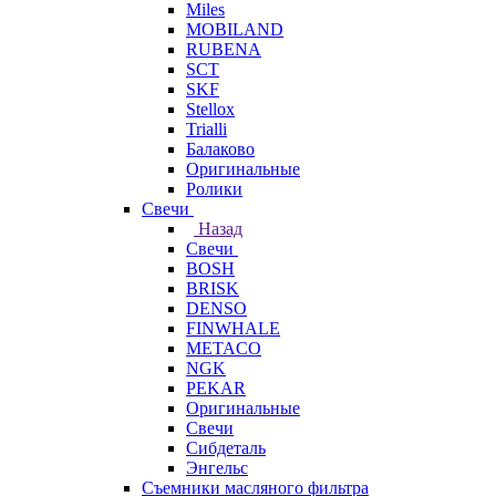
Miles
MOBILAND
RUBENA
SCT
SKF
Stellox
Trialli
Балаково
Оригинальные
Ролики
Свечи
Назад
Свечи
BOSH
BRISK
DENSO
FINWHALE
METACO
NGK
PEKAR
Оригинальные
Свечи
Сибдеталь
Энгельс
Съемники масляного фильтра