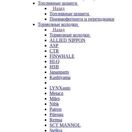
Топливные шланги
Назад
Топливные шланги
Пневмофитинги и переходники
Тормозные колодки
Назад
Тормозные колодки
ALLIED NIPPON
ASP
CTR
FINWHALE
HI-Q
HSB
Japanparts
Kashiyama
LYNXauto
Metaco
Miles
Nibk
Patron
Pilenga
Remsa
SCT MANNOL
Stellox