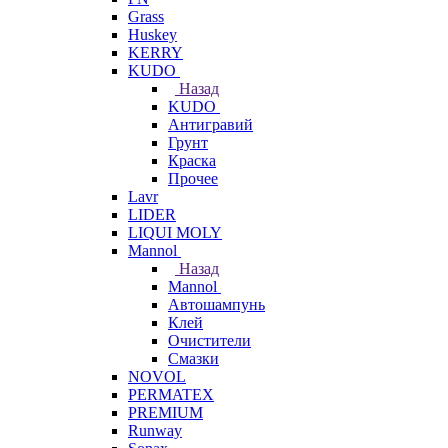
Grass
Huskey
KERRY
KUDO
Назад
KUDO
Антигравий
Грунт
Краска
Прочее
Lavr
LIDER
LIQUI MOLY
Mannol
Назад
Mannol
Автошампунь
Клей
Очистители
Смазки
NOVOL
PERMATEX
PREMIUM
Runway