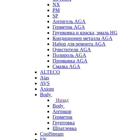
NX
PM
SP
Антигель AGA
Герметик AGA
Грунковка и краска, эмаль HG
Кондиционер металла AGA
Набор для ремонта AGA
Очистители AGA
Полироль AGA
Промывка AGA
Смазка AGA
ALTECO
Atas
AVS
Axiom
Body
Назад
Body
Антикор
Герметик
Грунтовка
Шпатлевка
CoolStream
FN