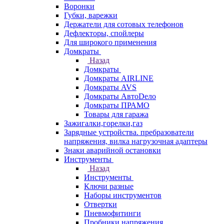
Воронки
Губки, варежки
Держатели для сотовых телефонов
Дефлекторы, спойлеры
Для широкого применения
Домкраты
Назад
Домкраты
Домкраты AIRLINE
Домкраты AVS
Домкраты АвтоDело
Домкраты ПРАМО
Товары для гаража
Зажигалки,горелки,газ
Зарядные устройства. пребразователи
напряжения, вилка нагрузочная адаптеры
Знаки аварийной остановки
Инструменты
Назад
Инструменты
Ключи разные
Наборы инструментов
Отвертки
Пневмофитинги
Пробники напряжения