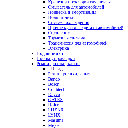
Крепеж и прокладки глушителя
Омыватель для автомобилей
Подвеска и амортизация
Подшипники
Система охлаждения
Прочие кузовные детали автомобилей
Сцепление
Тормозная система
Трансмиссия для автомобилей
Электрика
Подшипники
Пробки, прокладки
Ремни, ролики, канат
Назад
Ремни, ролики, канат
Bando
Bosch
Contitech
Dayco
GATES
Hofer
LUZAR
LYNX
Masuma
Meyle