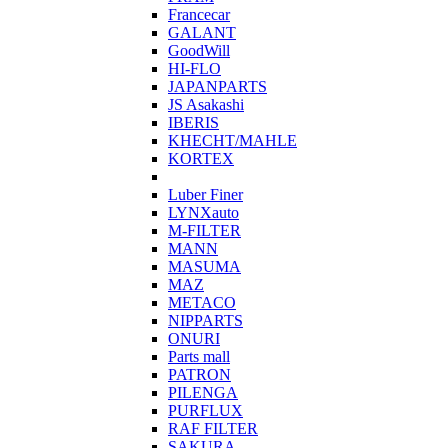
Francecar
GALANT
GoodWill
HI-FLO
JAPANPARTS
JS Asakashi
IBERIS
KHECHT/MAHLE
KORTEX
Luber Finer
LYNXauto
M-FILTER
MANN
MASUMA
MAZ
METACO
NIPPARTS
ONURI
Parts mall
PATRON
PILENGA
PURFLUX
RAF FILTER
SAKURA