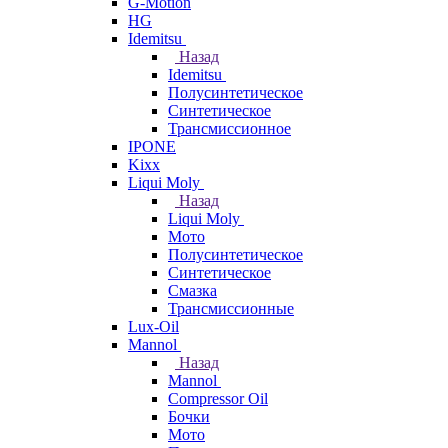
G-Motion
HG
Idemitsu
Назад
Idemitsu
Полусинтетическое
Синтетическое
Трансмиссионное
IPONE
Kixx
Liqui Moly
Назад
Liqui Moly
Мото
Полусинтетическое
Синтетическое
Смазка
Трансмиссионные
Lux-Oil
Mannol
Назад
Mannol
Compressor Oil
Бочки
Мото