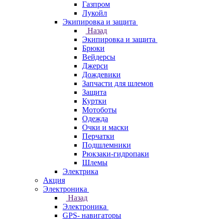
Газпром
Лукойл
Экипировка и защита
Назад
Экипировка и защита
Брюки
Вейдерсы
Джерси
Дождевики
Запчасти для шлемов
Защита
Куртки
Мотоботы
Одежда
Очки и маски
Перчатки
Подшлемники
Рюкзаки-гидропаки
Шлемы
Электрика
Акция
Электроника
Назад
Электроника
GPS- навигаторы