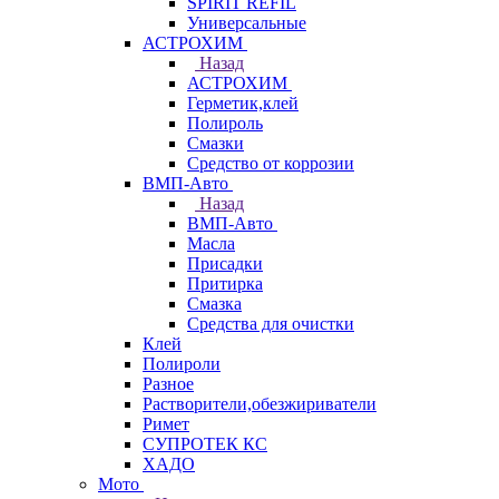
SPIRIT REFIL
Универсальные
АСТРОХИМ
Назад
АСТРОХИМ
Герметик,клей
Полироль
Смазки
Средство от коррозии
ВМП-Авто
Назад
ВМП-Авто
Масла
Присадки
Притирка
Смазка
Средства для очистки
Клей
Полироли
Разное
Растворители,обезжириватели
Римет
СУПРОТЕК КС
ХАДО
Мото