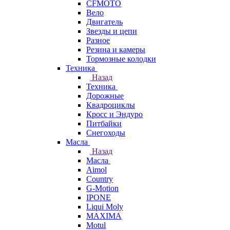
CFMOTO
Вело
Двигатель
Звезды и цепи
Разное
Резина и камеры
Тормозные колодки
Техника
Назад
Техника
Дорожные
Квадроциклы
Кросс и Эндуро
Питбайки
Снегоходы
Масла
Назад
Масла
Aimol
Country
G-Motion
IPONE
Liqui Moly
MAXIMA
Motul