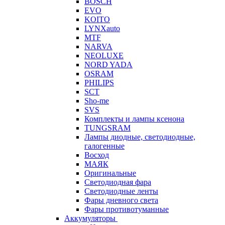
BOSCH
EVO
KOITO
LYNXauto
MTF
NARVA
NEOLUXE
NORD YADA
OSRAM
PHILIPS
SCT
Sho-me
SVS
Комплекты и лампы ксенона
TUNGSRAM
Лампы диодные, светодиодные,
галогенные
Восход
МАЯК
Оригинальные
Светодиодная фара
Светодиодные ленты
Фары дневного света
Фары противотуманные
Аккумуляторы