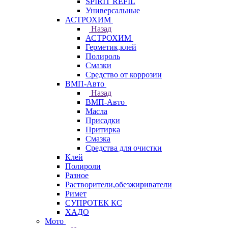
SPIRIT REFIL
Универсальные
АСТРОХИМ
Назад
АСТРОХИМ
Герметик,клей
Полироль
Смазки
Средство от коррозии
ВМП-Авто
Назад
ВМП-Авто
Масла
Присадки
Притирка
Смазка
Средства для очистки
Клей
Полироли
Разное
Растворители,обезжириватели
Римет
СУПРОТЕК КС
ХАДО
Мото