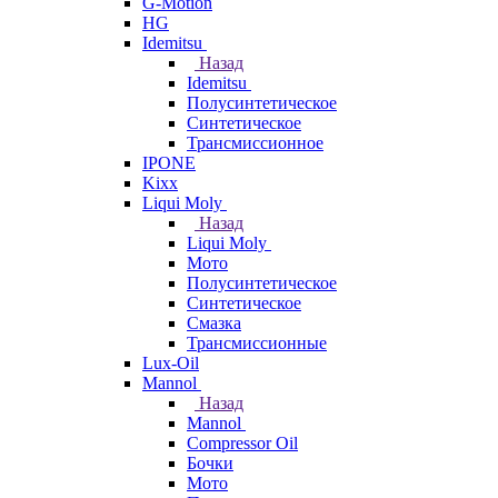
G-Motion
HG
Idemitsu
Назад
Idemitsu
Полусинтетическое
Синтетическое
Трансмиссионное
IPONE
Kixx
Liqui Moly
Назад
Liqui Moly
Мото
Полусинтетическое
Синтетическое
Смазка
Трансмиссионные
Lux-Oil
Mannol
Назад
Mannol
Compressor Oil
Бочки
Мото