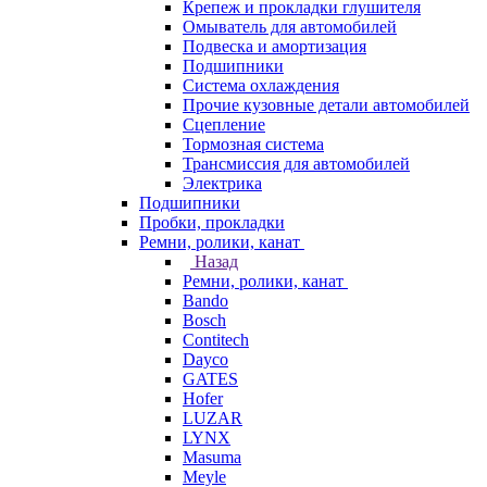
Крепеж и прокладки глушителя
Омыватель для автомобилей
Подвеска и амортизация
Подшипники
Система охлаждения
Прочие кузовные детали автомобилей
Сцепление
Тормозная система
Трансмиссия для автомобилей
Электрика
Подшипники
Пробки, прокладки
Ремни, ролики, канат
Назад
Ремни, ролики, канат
Bando
Bosch
Contitech
Dayco
GATES
Hofer
LUZAR
LYNX
Masuma
Meyle