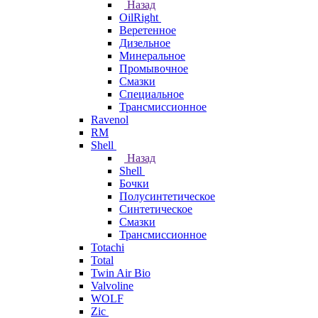
Назад
OilRight
Веретенное
Дизельное
Минеральное
Промывочное
Смазки
Специальное
Трансмиссионное
Ravenol
RM
Shell
Назад
Shell
Бочки
Полусинтетическое
Синтетическое
Смазки
Трансмиссионное
Totachi
Total
Twin Air Bio
Valvoline
WOLF
Zic