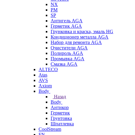
NX
PM
SP
Антигель AGA
Герметик AGA
Грунковка и краска, эмаль HG
Кондиционер металла AGA
Набор для ремонта AGA
Очистители AGA
Полироль AGA
Промывка AGA
Смазка AGA
ALTECO
Atas
AVS
Axiom
Body
Назад
Body
Антикор
Герметик
Грунтовка
Шпатлевка
CoolStream
FN