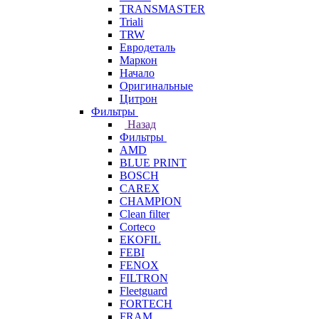
TRANSMASTER
Triali
TRW
Евродеталь
Маркон
Начало
Оригинальные
Цитрон
Фильтры
Назад
Фильтры
AMD
BLUE PRINT
BOSCH
CAREX
CHAMPION
Clean filter
Corteco
EKOFIL
FEBI
FENOX
FILTRON
Fleetguard
FORTECH
FRAM