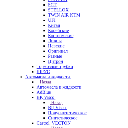
SCT
STELLOX
TWIN AIR KTM
UFI
Китай
Корейские
Костромские
Ливны
Невские
Оригинал
Разные
Цитрон
Тормозные трубки
ШРУС
Автомасла и жидкости
Назад
Автомасла и жидкости
AdBlue
BP, Visco
Назад
BP, Visco
Полусинтетическое
Синтетическое
Castrol, VECTON