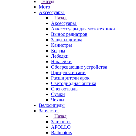
Назад
Мото
Аксессуары
Назад
Аксессуары
Акксессуары для мототехники
Вынос радиатров
Защиты днища
Канистры
Кофры
Лебедки
Наклейки
Обогревающие устройства
Прицепы и сани
Расширители арок
Светодиодная оптика
Снегоотвалы
Сумки
Чехлы
Велосипеды
Запчасти
Назад
Запчасти
APOLLO
Baltmotors