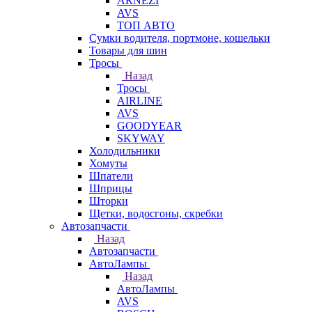
ARNEZI
AVS
ТОП АВТО
Сумки водителя, портмоне, кошельки
Товары для шин
Тросы
Назад
Тросы
AIRLINE
AVS
GOODYEAR
SKYWAY
Холодильники
Хомуты
Шпатели
Шприцы
Шторки
Щетки, водосгоны, скребки
Автозапчасти
Назад
Автозапчасти
АвтоЛампы
Назад
АвтоЛампы
AVS