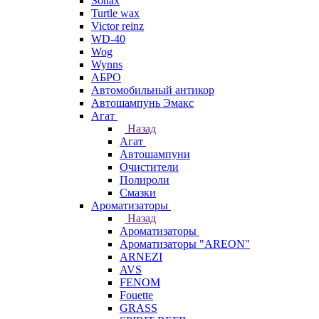
Sonax
Turtle wax
Victor reinz
WD-40
Wog
Wynns
АБРО
Автомобильный антикор
Автошампунь Эмакс
Агат
Назад
Агат
Автошампуни
Очистители
Полироли
Смазки
Ароматизаторы
Назад
Ароматизаторы
Ароматизаторы "AREON"
ARNEZI
AVS
FENOM
Fouette
GRASS