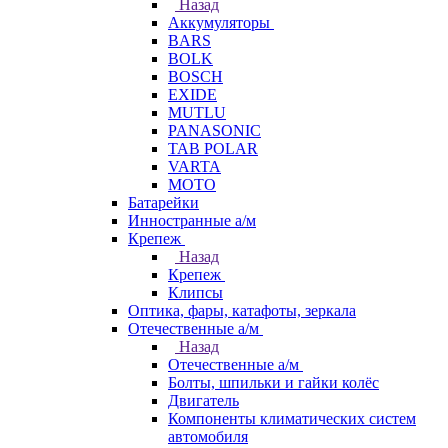
Назад
Аккумуляторы
BARS
BOLK
BOSCH
EXIDE
MUTLU
PANASONIC
TAB POLAR
VARTA
МОТО
Батарейки
Инностранные а/м
Крепеж
Назад
Крепеж
Клипсы
Оптика, фары, катафоты, зеркала
Отечественные а/м
Назад
Отечественные а/м
Болты, шпильки и гайки колёс
Двигатель
Компоненты климатических систем
автомобиля