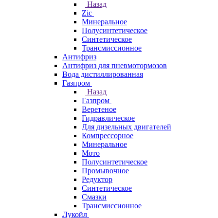
Назад
Zic
Минеральное
Полусинтетическое
Синтетическое
Трансмиссионное
Антифриз
Антифриз для пневмотормозов
Вода дистиллированная
Газпром
Назад
Газпром
Веретеное
Гидравлическое
Для дизельных двигателей
Компрессорное
Минеральное
Мото
Полусинтетическое
Промывочное
Редуктор
Синтетическое
Смазки
Трансмиссионное
Лукойл