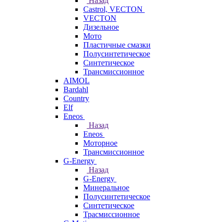
Назад
Castrol, VECTON
VECTON
Дизельное
Мото
Пластичные смазки
Полусинтетическое
Синтетическое
Трансмиссионное
AIMOL
Bardahl
Country
Elf
Eneos
Назад
Eneos
Моторное
Трансмиссионное
G-Energy
Назад
G-Energy
Минеральное
Полусинтетическое
Синтетическое
Трасмиссионное