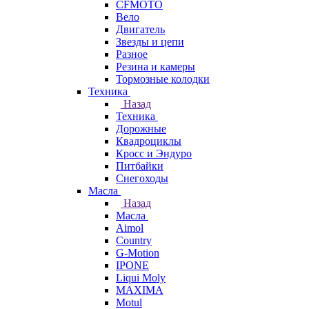
CFMOTO
Вело
Двигатель
Звезды и цепи
Разное
Резина и камеры
Тормозные колодки
Техника
Назад
Техника
Дорожные
Квадроциклы
Кросс и Эндуро
Питбайки
Снегоходы
Масла
Назад
Масла
Aimol
Country
G-Motion
IPONE
Liqui Moly
MAXIMA
Motul