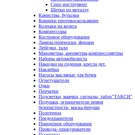
Спец инструмент
Щетки по металлу
Канистры, бутылки
Коврики противоскользящие
Колпаки на колеса
Компрессоры
Костровое оборудование
Лампы-переноски, фонари
Лебёдки, тали
Манометры, ареометры,компрессометры
Наборы автомобилиста
Накидки на сидения, кресла дет.
Наклейки
Насосы масляные для бочек
Огнетушители
Очки
Перчатки
Подсветки, маячки, сигналы, табло"ТАКСИ"
Подушки, ограничители ремня
безопастности, маска-беруши
Полотенца
Предохранители
Прицепное оборудование
Провода- прикуриватели
Пылесосы