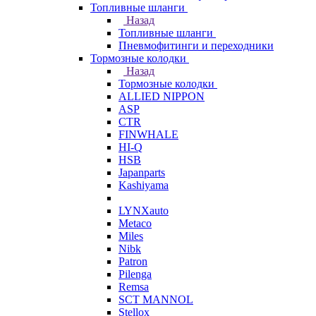
Топливные шланги
Назад
Топливные шланги
Пневмофитинги и переходники
Тормозные колодки
Назад
Тормозные колодки
ALLIED NIPPON
ASP
CTR
FINWHALE
HI-Q
HSB
Japanparts
Kashiyama
LYNXauto
Metaco
Miles
Nibk
Patron
Pilenga
Remsa
SCT MANNOL
Stellox