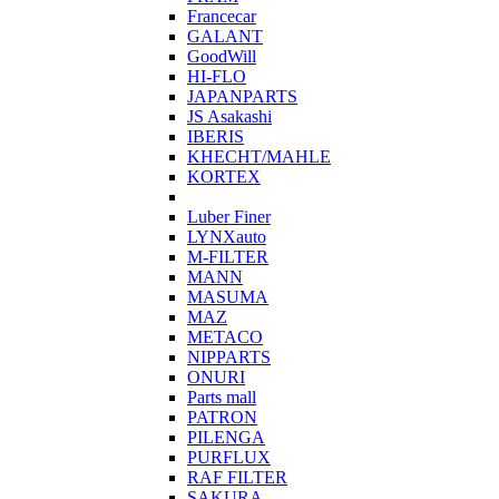
Francecar
GALANT
GoodWill
HI-FLO
JAPANPARTS
JS Asakashi
IBERIS
KHECHT/MAHLE
KORTEX
Luber Finer
LYNXauto
M-FILTER
MANN
MASUMA
MAZ
METACO
NIPPARTS
ONURI
Parts mall
PATRON
PILENGA
PURFLUX
RAF FILTER
SAKURA