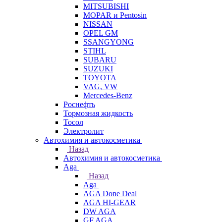
MITSUBISHI
MOPAR и Pentosin
NISSAN
OPEL GM
SSANGYONG
STIHL
SUBARU
SUZUKI
TOYOTA
VAG, VW
Мercedes-Benz
Роснефть
Тормозная жидкость
Тосол
Электролит
Автохимия и автокосметика
Назад
Автохимия и автокосметика
Aga
Назад
Aga
AGA Done Deal
AGA HI-GEAR
DW AGA
GF AGA