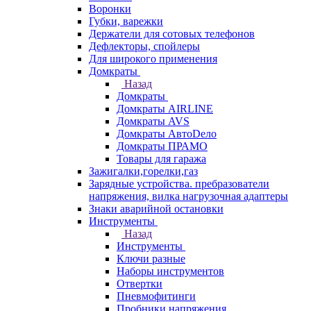
Воронки
Губки, варежки
Держатели для сотовых телефонов
Дефлекторы, спойлеры
Для широкого применения
Домкраты
Назад
Домкраты
Домкраты AIRLINE
Домкраты AVS
Домкраты АвтоDело
Домкраты ПРАМО
Товары для гаража
Зажигалки,горелки,газ
Зарядные устройства. пребразователи
напряжения, вилка нагрузочная адаптеры
Знаки аварийной остановки
Инструменты
Назад
Инструменты
Ключи разные
Наборы инструментов
Отвертки
Пневмофитинги
Пробники напряжения