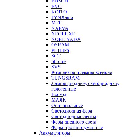
BOSCH
EVO
KOITO
LYNXauto
MTF
NARVA
NEOLUXE
NORD YADA
OSRAM
PHILIPS
SCT
Sho-me
SVS
Комплекты и лампы ксенона
TUNGSRAM
Лампы диодные, светодиодные,
галогенные
Восход
МАЯК
Оригинальные
Светодиодная фара
Светодиодные ленты
Фары дневного света
Фары противотуманные
Аккумуляторы