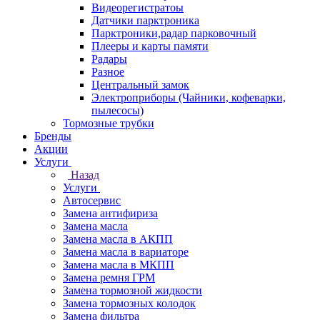
Видеорегистратоы
Датчики парктроника
Парктроники,радар парковочный
Плееры и карты памяти
Радары
Разное
Центральный замок
Электроприборы (Чайники, кофеварки,
пылесосы)
Тормозные трубки
Бренды
Акции
Услуги
Назад
Услуги
Автосервис
Замена антифириза
Замена масла
Замена масла в АКПП
Замена масла в вариаторе
Замена масла в МКПП
Замена ремня ГРМ
Замена тормозной жидкости
Замена тормозных колодок
Замена фильтра