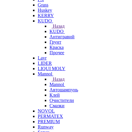
Grass
Huskey
KERRY
KUDO
Назад
KUDO
Антигравий
Грунт
Краска
Прочее
Lavr
LIDER
LIQUI MOLY
Mannol
Назад
Mannol
Автошампунь
Клей
Очистители
Смазки
NOVOL
PERMATEX
PREMIUM
Runway