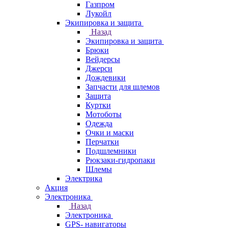
Газпром
Лукойл
Экипировка и защита
Назад
Экипировка и защита
Брюки
Вейдерсы
Джерси
Дождевики
Запчасти для шлемов
Защита
Куртки
Мотоботы
Одежда
Очки и маски
Перчатки
Подшлемники
Рюкзаки-гидропаки
Шлемы
Электрика
Акция
Электроника
Назад
Электроника
GPS- навигаторы