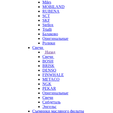
Miles
MOBILAND
RUBENA
SCT
SKF
Stellox
Trialli
Балаково
Оригинальные
Ролики
Свечи
Назад
Свечи
BOSH
BRISK
DENSO
FINWHALE
METACO
NGK
PEKAR
Оригинальные
Свечи
Сибдеталь
Энгельс
Съемники масляного фильтра