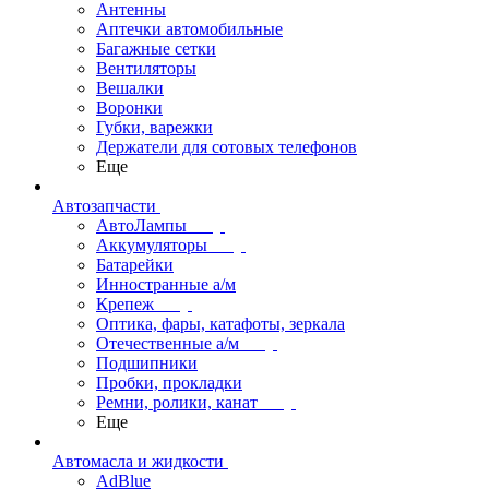
Антенны
Аптечки автомобильные
Багажные сетки
Вентиляторы
Вешалки
Воронки
Губки, варежки
Держатели для сотовых телефонов
Еще
Автозапчасти
АвтоЛампы
Аккумуляторы
Батарейки
Инностранные а/м
Крепеж
Оптика, фары, катафоты, зеркала
Отечественные а/м
Подшипники
Пробки, прокладки
Ремни, ролики, канат
Еще
Автомасла и жидкости
AdBlue