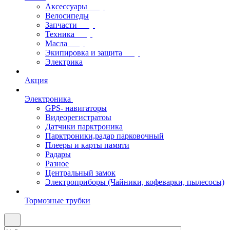
Аксессуары
Велосипеды
Запчасти
Техника
Масла
Экипировка и защита
Электрика
Акция
Электроника
GPS- навигаторы
Видеорегистратоы
Датчики парктроника
Парктроники,радар парковочный
Плееры и карты памяти
Радары
Разное
Центральный замок
Электроприборы (Чайники, кофеварки, пылесосы)
Тормозные трубки