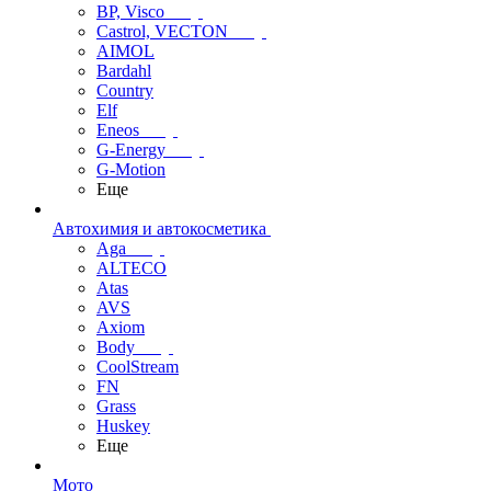
BP, Visco
Castrol, VECTON
AIMOL
Bardahl
Country
Elf
Eneos
G-Energy
G-Motion
Еще
Автохимия и автокосметика
Aga
ALTECO
Atas
AVS
Axiom
Body
CoolStream
FN
Grass
Huskey
Еще
Мото