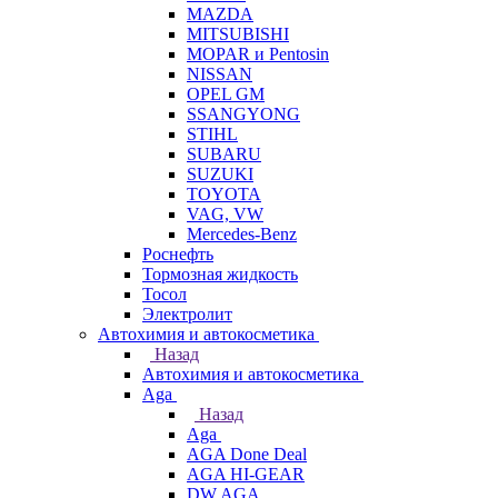
MAZDA
MITSUBISHI
MOPAR и Pentosin
NISSAN
OPEL GM
SSANGYONG
STIHL
SUBARU
SUZUKI
TOYOTA
VAG, VW
Мercedes-Benz
Роснефть
Тормозная жидкость
Тосол
Электролит
Автохимия и автокосметика
Назад
Автохимия и автокосметика
Aga
Назад
Aga
AGA Done Deal
AGA HI-GEAR
DW AGA