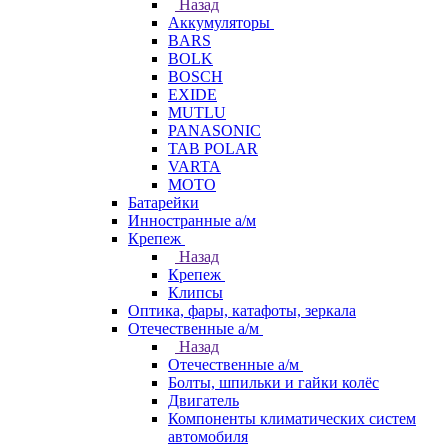
Назад
Аккумуляторы
BARS
BOLK
BOSCH
EXIDE
MUTLU
PANASONIC
TAB POLAR
VARTA
МОТО
Батарейки
Инностранные а/м
Крепеж
Назад
Крепеж
Клипсы
Оптика, фары, катафоты, зеркала
Отечественные а/м
Назад
Отечественные а/м
Болты, шпильки и гайки колёс
Двигатель
Компоненты климатических систем
автомобиля