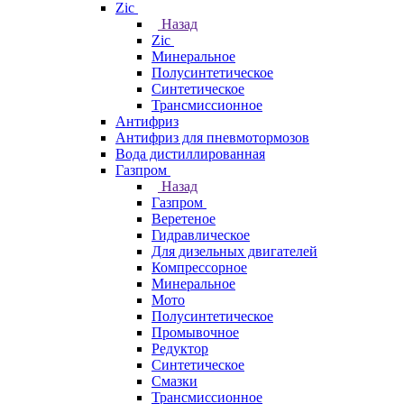
Zic
Назад
Zic
Минеральное
Полусинтетическое
Синтетическое
Трансмиссионное
Антифриз
Антифриз для пневмотормозов
Вода дистиллированная
Газпром
Назад
Газпром
Веретеное
Гидравлическое
Для дизельных двигателей
Компрессорное
Минеральное
Мото
Полусинтетическое
Промывочное
Редуктор
Синтетическое
Смазки
Трансмиссионное