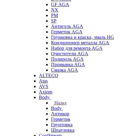
GF AGA
NX
PM
SP
Антигель AGA
Герметик AGA
Грунковка и краска, эмаль HG
Кондиционер металла AGA
Набор для ремонта AGA
Очистители AGA
Полироль AGA
Промывка AGA
Смазка AGA
ALTECO
Atas
AVS
Axiom
Body
Назад
Body
Антикор
Герметик
Грунтовка
Шпатлевка
CoolStream