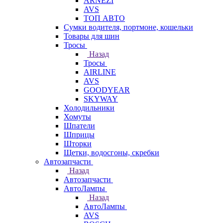
ARNEZI
AVS
ТОП АВТО
Сумки водителя, портмоне, кошельки
Товары для шин
Тросы
Назад
Тросы
AIRLINE
AVS
GOODYEAR
SKYWAY
Холодильники
Хомуты
Шпатели
Шприцы
Шторки
Щетки, водосгоны, скребки
Автозапчасти
Назад
Автозапчасти
АвтоЛампы
Назад
АвтоЛампы
AVS