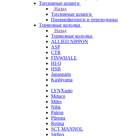
Топливные шланги
Назад
Топливные шланги
Пневмофитинги и переходники
Тормозные колодки
Назад
Тормозные колодки
ALLIED NIPPON
ASP
CTR
FINWHALE
HI-Q
HSB
Japanparts
Kashiyama
LYNXauto
Metaco
Miles
Nibk
Patron
Pilenga
Remsa
SCT MANNOL
Stellox