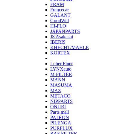
FRAM
Francecar
GALANT
GoodWill
HI-FLO
JAPANPARTS
JS Asakashi
IBERIS
KHECHT/MAHLE
KORTEX
Luber Finer
LYNXauto
M-FILTER
MANN
MASUMA
MAZ
METACO
NIPPARTS
ONURI
Parts mall
PATRON
PILENGA
PURFLUX
RAF FILTER