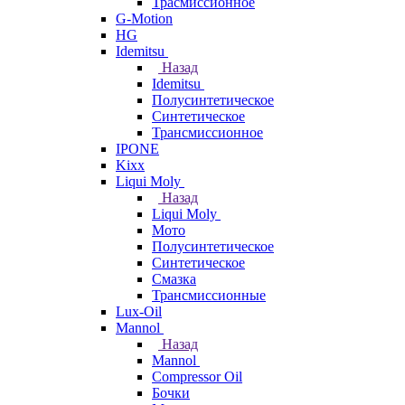
Трасмиссионное
G-Motion
HG
Idemitsu
Назад
Idemitsu
Полусинтетическое
Синтетическое
Трансмиссионное
IPONE
Kixx
Liqui Moly
Назад
Liqui Moly
Мото
Полусинтетическое
Синтетическое
Смазка
Трансмиссионные
Lux-Oil
Mannol
Назад
Mannol
Compressor Oil
Бочки