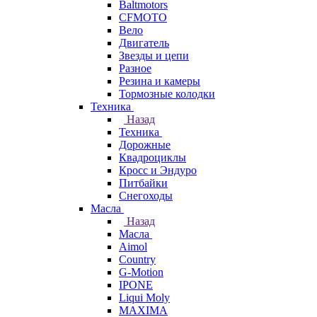
Baltmotors
CFMOTO
Вело
Двигатель
Звезды и цепи
Разное
Резина и камеры
Тормозные колодки
Техника
Назад
Техника
Дорожные
Квадроциклы
Кросс и Эндуро
Питбайки
Снегоходы
Масла
Назад
Масла
Aimol
Country
G-Motion
IPONE
Liqui Moly
MAXIMA