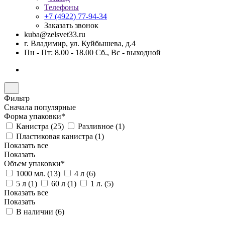
Телефоны
+7 (4922) 77-94-34
Заказать звонок
kuba@zelsvet33.ru
г. Владимир, ул. Куйбышева, д.4
Пн - Пт: 8.00 - 18.00 Сб., Вс - выходной
Фильтр
Сначала популярные
Форма упаковки*
Канистра (
25
)
Разливное (
1
)
Пластиковая канистра (
1
)
Показать все
Показать
Объем упаковки*
1000 мл. (
13
)
4 л (
6
)
5 л (
1
)
60 л (
1
)
1 л. (
5
)
Показать все
Показать
В наличии (
6
)