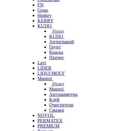
FN
Grass
Huskey
KERRY
KUDO
Назад
KUDO
Антигравий
Грунт
Краска
Прочее
Lavr
LIDER
LIQUI MOLY
Mannol
Назад
Mannol
Автошампунь
Клей
Очистители
Смазки
NOVOL
PERMATEX
PREMIUM