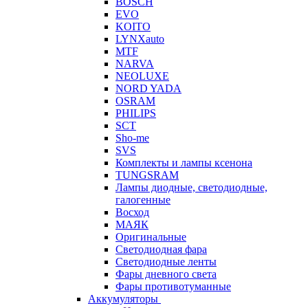
BOSCH
EVO
KOITO
LYNXauto
MTF
NARVA
NEOLUXE
NORD YADA
OSRAM
PHILIPS
SCT
Sho-me
SVS
Комплекты и лампы ксенона
TUNGSRAM
Лампы диодные, светодиодные,
галогенные
Восход
МАЯК
Оригинальные
Светодиодная фара
Светодиодные ленты
Фары дневного света
Фары противотуманные
Аккумуляторы