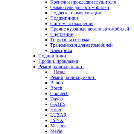
Крепеж и прокладки глушителя
Омыватель для автомобилей
Подвеска и амортизация
Подшипники
Система охлаждения
Прочие кузовные детали автомобилей
Сцепление
Тормозная система
Трансмиссия для автомобилей
Электрика
Подшипники
Пробки, прокладки
Ремни, ролики, канат
Назад
Ремни, ролики, канат
Bando
Bosch
Contitech
Dayco
GATES
Hofer
LUZAR
LYNX
Masuma
Meyle