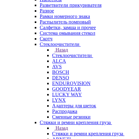
Разветвители прикуривателя
Разное
Рамки номерного знака
Распылитель помповый
Салфетки, замша и прочее
Система омывания стекол
Скотч
Стеклоочистители
Назад
Стеклоочистители
ALCA
AVS
BOSCH
DENSO
ENDUROVISION
GOODYEAR
LUCKY WAY
LYNX
Адаптеры для щеток
Распродажа
Сменные резинки
Стяжки и ремни крепления груза
Назад
Стяжки и ремни крепления груза