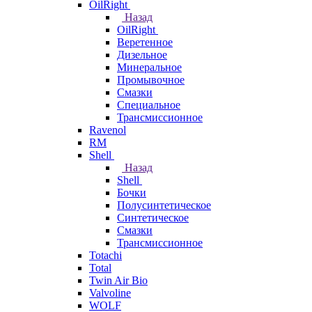
OilRight
Назад
OilRight
Веретенное
Дизельное
Минеральное
Промывочное
Смазки
Специальное
Трансмиссионное
Ravenol
RM
Shell
Назад
Shell
Бочки
Полусинтетическое
Синтетическое
Смазки
Трансмиссионное
Totachi
Total
Twin Air Bio
Valvoline
WOLF