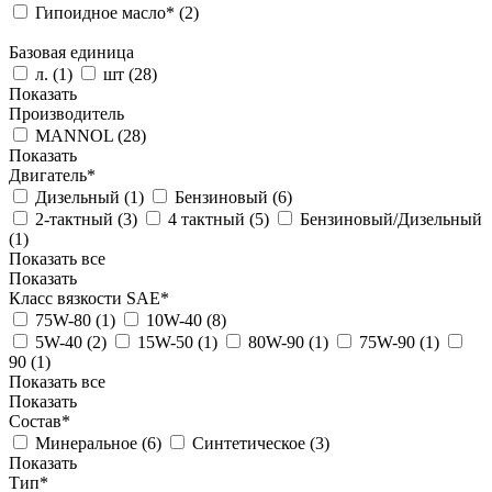
Гипоидное масло* (
2
)
Базовая единица
л. (
1
)
шт (
28
)
Показать
Производитель
MANNOL (
28
)
Показать
Двигатель*
Дизельный (
1
)
Бензиновый (
6
)
2-тактный (
3
)
4 тактный (
5
)
Бензиновый/Дизельный
(
1
)
Показать все
Показать
Класс вязкости SAE*
75W-80 (
1
)
10W-40 (
8
)
5W-40 (
2
)
15W-50 (
1
)
80W-90 (
1
)
75W-90 (
1
)
90 (
1
)
Показать все
Показать
Состав*
Минеральное (
6
)
Синтетическое (
3
)
Показать
Тип*