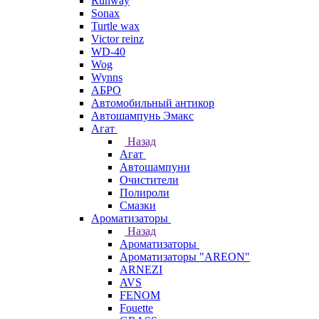
Runway
Sonax
Turtle wax
Victor reinz
WD-40
Wog
Wynns
АБРО
Автомобильный антикор
Автошампунь Эмакс
Агат
Назад
Агат
Автошампуни
Очистители
Полироли
Смазки
Ароматизаторы
Назад
Ароматизаторы
Ароматизаторы "AREON"
ARNEZI
AVS
FENOM
Fouette