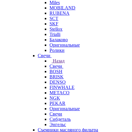
Miles
MOBILAND
RUBENA
SCT
SKF
Stellox
Trialli
Балаково
Оригинальные
Ролики
Свечи
Назад
Свечи
BOSH
BRISK
DENSO
FINWHALE
METACO
NGK
PEKAR
Оригинальные
Свечи
Сибдеталь
Энгельс
Съемники масляного фильтра