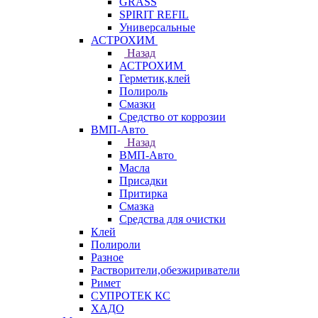
GRASS
SPIRIT REFIL
Универсальные
АСТРОХИМ
Назад
АСТРОХИМ
Герметик,клей
Полироль
Смазки
Средство от коррозии
ВМП-Авто
Назад
ВМП-Авто
Масла
Присадки
Притирка
Смазка
Средства для очистки
Клей
Полироли
Разное
Растворители,обезжириватели
Римет
СУПРОТЕК КС
ХАДО