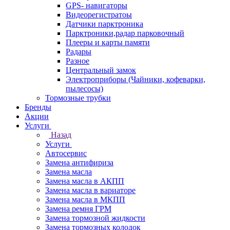
GPS- навигаторы
Видеорегистратоы
Датчики парктроника
Парктроники,радар парковочный
Плееры и карты памяти
Радары
Разное
Центральный замок
Электроприборы (Чайники, кофеварки,
пылесосы)
Тормозные трубки
Бренды
Акции
Услуги
Назад
Услуги
Автосервис
Замена антифириза
Замена масла
Замена масла в АКПП
Замена масла в вариаторе
Замена масла в МКПП
Замена ремня ГРМ
Замена тормозной жидкости
Замена тормозных колодок