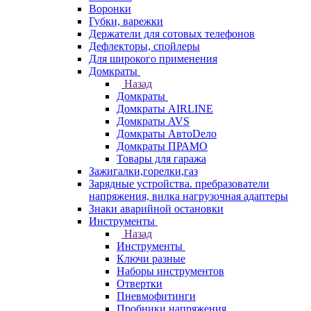
Воронки
Губки, варежки
Держатели для сотовых телефонов
Дефлекторы, спойлеры
Для широкого применения
Домкраты
Назад
Домкраты
Домкраты AIRLINE
Домкраты AVS
Домкраты АвтоDело
Домкраты ПРАМО
Товары для гаража
Зажигалки,горелки,газ
Зарядные устройства. пребразователи
напряжения, вилка нагрузочная адаптеры
Знаки аварийной остановки
Инструменты
Назад
Инструменты
Ключи разные
Наборы инструментов
Отвертки
Пневмофитинги
Пробники напряжения