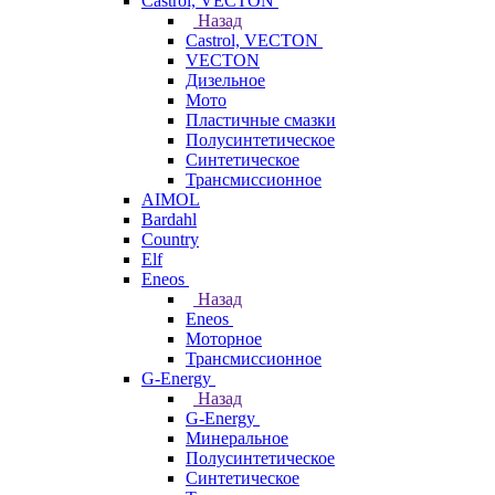
Castrol, VECTON
Назад
Castrol, VECTON
VECTON
Дизельное
Мото
Пластичные смазки
Полусинтетическое
Синтетическое
Трансмиссионное
AIMOL
Bardahl
Country
Elf
Eneos
Назад
Eneos
Моторное
Трансмиссионное
G-Energy
Назад
G-Energy
Минеральное
Полусинтетическое
Синтетическое