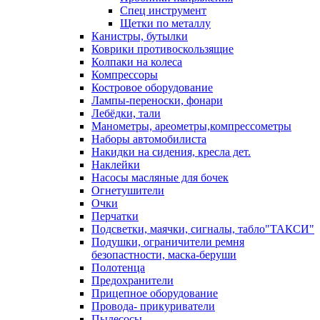
Спец инструмент
Щетки по металлу
Канистры, бутылки
Коврики противоскользящие
Колпаки на колеса
Компрессоры
Костровое оборудование
Лампы-переноски, фонари
Лебёдки, тали
Манометры, ареометры,компрессометры
Наборы автомобилиста
Накидки на сидения, кресла дет.
Наклейки
Насосы масляные для бочек
Огнетушители
Очки
Перчатки
Подсветки, маячки, сигналы, табло"ТАКСИ"
Подушки, ограничители ремня
безопастности, маска-беруши
Полотенца
Предохранители
Прицепное оборудование
Провода- прикуриватели
Пылесосы