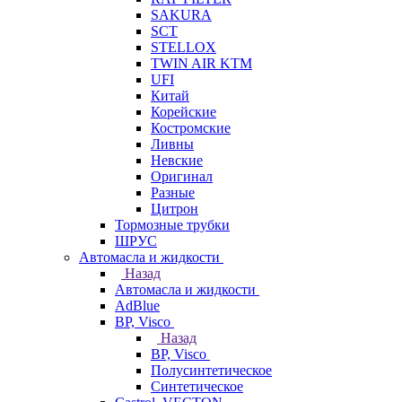
SAKURA
SCT
STELLOX
TWIN AIR KTM
UFI
Китай
Корейские
Костромские
Ливны
Невские
Оригинал
Разные
Цитрон
Тормозные трубки
ШРУС
Автомасла и жидкости
Назад
Автомасла и жидкости
AdBlue
BP, Visco
Назад
BP, Visco
Полусинтетическое
Синтетическое