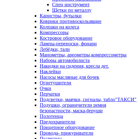
Спец инструмент
Щетки по металлу
Канистры, бутылки
Коврики противоскользящие
Колпаки на колеса
Компрессоры
Костровое оборудование
Лампы-переноски, фонари
Лебёдки, тали
Манометры, ареометры,компрессометры
Наборы автомобилиста
Накидки на сидения, кресла дет.
Наклейки
Насосы масляные для бочек
Огнетушители
Очки
Перчатки
Подсветки, маячки, сигналы, табло"ТАКСИ"
Подушки, ограничители ремня
безопастности, маска-беруши
Полотенца
Предохранители
Прицепное оборудование
Провода- прикуриватели
Пылесосы