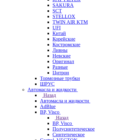
SAKURA
SCT
STELLOX
TWIN AIR KTM
UFI
Китай
Корейские
Костромские
Ливны
Невские
Оригинал
Разные
Цитрон
Тормозные трубки
ШРУС
Автомасла и жидкости
Назад
Автомасла и жидкости
AdBlue
BP, Visco
Назад
BP, Visco
Полусинтетическое
Синтетическое