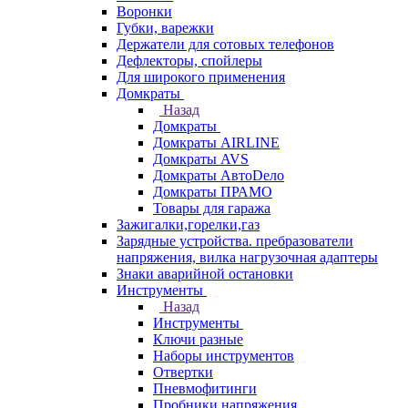
Воронки
Губки, варежки
Держатели для сотовых телефонов
Дефлекторы, спойлеры
Для широкого применения
Домкраты
Назад
Домкраты
Домкраты AIRLINE
Домкраты AVS
Домкраты АвтоDело
Домкраты ПРАМО
Товары для гаража
Зажигалки,горелки,газ
Зарядные устройства. пребразователи
напряжения, вилка нагрузочная адаптеры
Знаки аварийной остановки
Инструменты
Назад
Инструменты
Ключи разные
Наборы инструментов
Отвертки
Пневмофитинги
Пробники напряжения