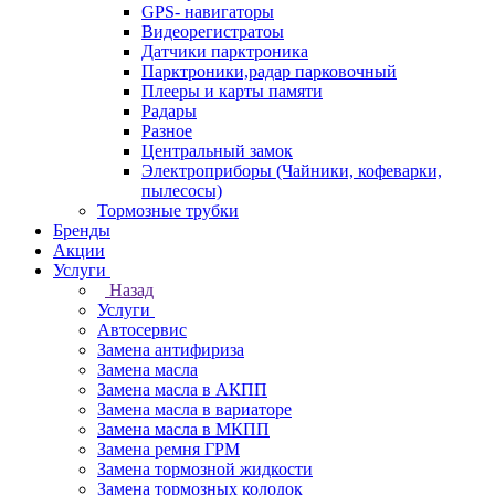
GPS- навигаторы
Видеорегистратоы
Датчики парктроника
Парктроники,радар парковочный
Плееры и карты памяти
Радары
Разное
Центральный замок
Электроприборы (Чайники, кофеварки,
пылесосы)
Тормозные трубки
Бренды
Акции
Услуги
Назад
Услуги
Автосервис
Замена антифириза
Замена масла
Замена масла в АКПП
Замена масла в вариаторе
Замена масла в МКПП
Замена ремня ГРМ
Замена тормозной жидкости
Замена тормозных колодок