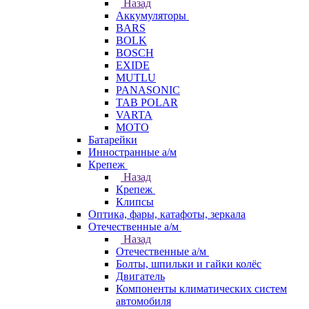
Назад
Аккумуляторы
BARS
BOLK
BOSCH
EXIDE
MUTLU
PANASONIC
TAB POLAR
VARTA
МОТО
Батарейки
Инностранные а/м
Крепеж
Назад
Крепеж
Клипсы
Оптика, фары, катафоты, зеркала
Отечественные а/м
Назад
Отечественные а/м
Болты, шпильки и гайки колёс
Двигатель
Компоненты климатических систем
автомобиля