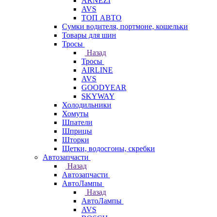
ARNEZI
AVS
ТОП АВТО
Сумки водителя, портмоне, кошельки
Товары для шин
Тросы
Назад
Тросы
AIRLINE
AVS
GOODYEAR
SKYWAY
Холодильники
Хомуты
Шпатели
Шприцы
Шторки
Щетки, водосгоны, скребки
Автозапчасти
Назад
Автозапчасти
АвтоЛампы
Назад
АвтоЛампы
AVS