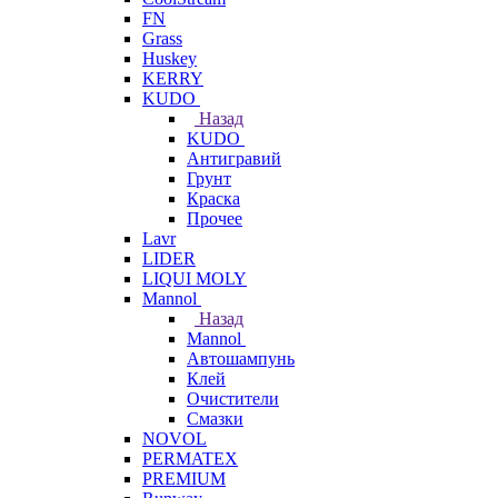
FN
Grass
Huskey
KERRY
KUDO
Назад
KUDO
Антигравий
Грунт
Краска
Прочее
Lavr
LIDER
LIQUI MOLY
Mannol
Назад
Mannol
Автошампунь
Клей
Очистители
Смазки
NOVOL
PERMATEX
PREMIUM