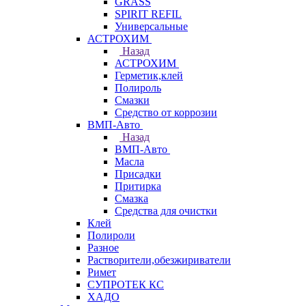
GRASS
SPIRIT REFIL
Универсальные
АСТРОХИМ
Назад
АСТРОХИМ
Герметик,клей
Полироль
Смазки
Средство от коррозии
ВМП-Авто
Назад
ВМП-Авто
Масла
Присадки
Притирка
Смазка
Средства для очистки
Клей
Полироли
Разное
Растворители,обезжириватели
Римет
СУПРОТЕК КС
ХАДО