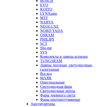
BOSCH
EVO
KOITO
LYNXauto
MTF
NARVA
NEOLUXE
NORD YADA
OSRAM
PHILIPS
SCT
Sho-me
SVS
Комплекты и лампы ксенона
TUNGSRAM
Лампы диодные, светодиодные,
галогенные
Восход
МАЯК
Оригинальные
Светодиодная фара
Светодиодные ленты
Фары дневного света
Фары противотуманные
Аккумуляторы