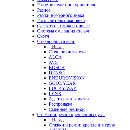
Разветвители прикуривателя
Разное
Рамки номерного знака
Распылитель помповый
Салфетки, замша и прочее
Система омывания стекол
Скотч
Стеклоочистители
Назад
Стеклоочистители
ALCA
AVS
BOSCH
DENSO
ENDUROVISION
GOODYEAR
LUCKY WAY
LYNX
Адаптеры для щеток
Распродажа
Сменные резинки
Стяжки и ремни крепления груза
Назад
Стяжки и ремни крепления груза