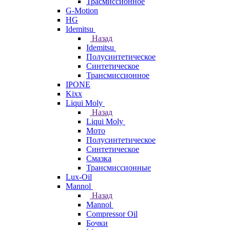
Трасмиссионное
G-Motion
HG
Idemitsu
Назад
Idemitsu
Полусинтетическое
Синтетическое
Трансмиссионное
IPONE
Kixx
Liqui Moly
Назад
Liqui Moly
Мото
Полусинтетическое
Синтетическое
Смазка
Трансмиссионные
Lux-Oil
Mannol
Назад
Mannol
Compressor Oil
Бочки