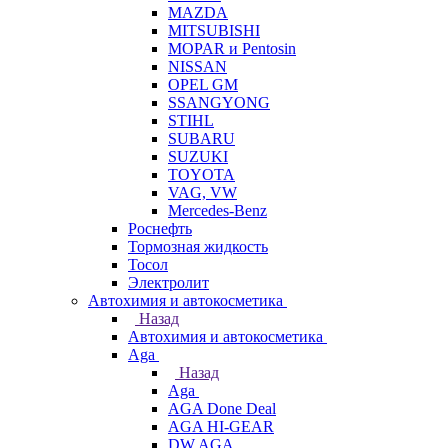
MAZDA
MITSUBISHI
MOPAR и Pentosin
NISSAN
OPEL GM
SSANGYONG
STIHL
SUBARU
SUZUKI
TOYOTA
VAG, VW
Мercedes-Benz
Роснефть
Тормозная жидкость
Тосол
Электролит
Автохимия и автокосметика
Назад
Автохимия и автокосметика
Aga
Назад
Aga
AGA Done Deal
AGA HI-GEAR
DW AGA