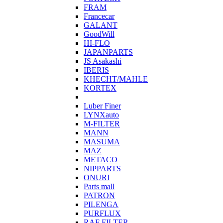
FRAM
Francecar
GALANT
GoodWill
HI-FLO
JAPANPARTS
JS Asakashi
IBERIS
KHECHT/MAHLE
KORTEX
Luber Finer
LYNXauto
M-FILTER
MANN
MASUMA
MAZ
METACO
NIPPARTS
ONURI
Parts mall
PATRON
PILENGA
PURFLUX
RAF FILTER