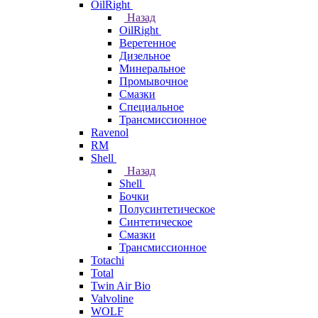
OilRight
Назад
OilRight
Веретенное
Дизельное
Минеральное
Промывочное
Смазки
Специальное
Трансмиссионное
Ravenol
RM
Shell
Назад
Shell
Бочки
Полусинтетическое
Синтетическое
Смазки
Трансмиссионное
Totachi
Total
Twin Air Bio
Valvoline
WOLF