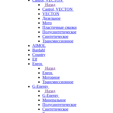
Castrol, VECTON
Назад
Castrol, VECTON
VECTON
Дизельное
Мото
Пластичные смазки
Полусинтетическое
Синтетическое
Трансмиссионное
AIMOL
Bardahl
Country
Elf
Eneos
Назад
Eneos
Моторное
Трансмиссионное
G-Energy
Назад
G-Energy
Минеральное
Полусинтетическое
Синтетическое