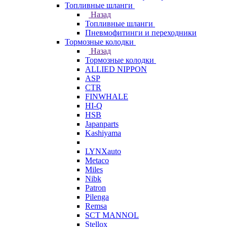
Топливные шланги
Назад
Топливные шланги
Пневмофитинги и переходники
Тормозные колодки
Назад
Тормозные колодки
ALLIED NIPPON
ASP
CTR
FINWHALE
HI-Q
HSB
Japanparts
Kashiyama
LYNXauto
Metaco
Miles
Nibk
Patron
Pilenga
Remsa
SCT MANNOL
Stellox