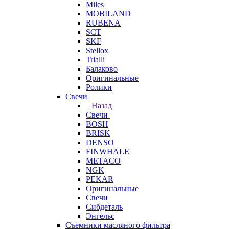
Miles
MOBILAND
RUBENA
SCT
SKF
Stellox
Trialli
Балаково
Оригинальные
Ролики
Свечи
Назад
Свечи
BOSH
BRISK
DENSO
FINWHALE
METACO
NGK
PEKAR
Оригинальные
Свечи
Сибдеталь
Энгельс
Съемники масляного фильтра