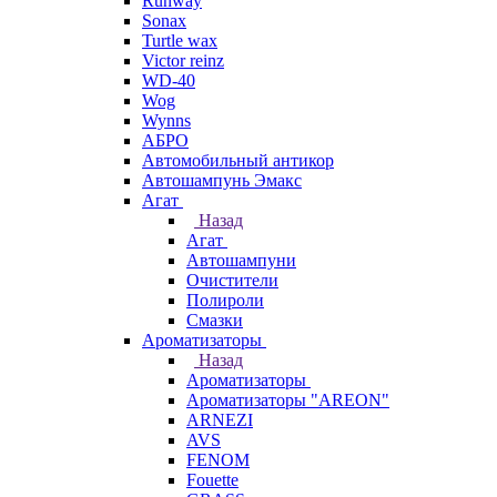
Runway
Sonax
Turtle wax
Victor reinz
WD-40
Wog
Wynns
АБРО
Автомобильный антикор
Автошампунь Эмакс
Агат
Назад
Агат
Автошампуни
Очистители
Полироли
Смазки
Ароматизаторы
Назад
Ароматизаторы
Ароматизаторы "AREON"
ARNEZI
AVS
FENOM
Fouette