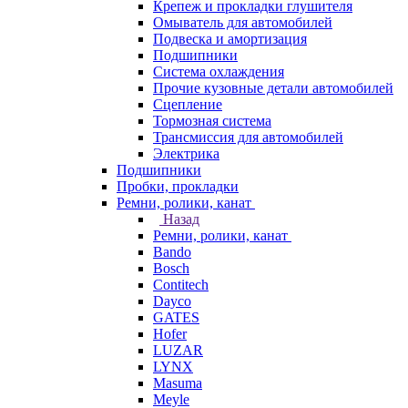
Крепеж и прокладки глушителя
Омыватель для автомобилей
Подвеска и амортизация
Подшипники
Система охлаждения
Прочие кузовные детали автомобилей
Сцепление
Тормозная система
Трансмиссия для автомобилей
Электрика
Подшипники
Пробки, прокладки
Ремни, ролики, канат
Назад
Ремни, ролики, канат
Bando
Bosch
Contitech
Dayco
GATES
Hofer
LUZAR
LYNX
Masuma
Meyle