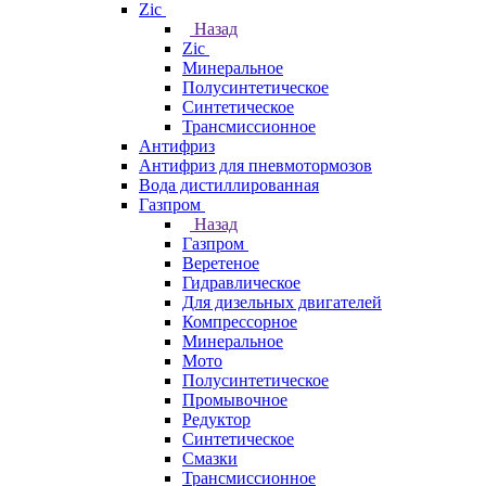
Zic
Назад
Zic
Минеральное
Полусинтетическое
Синтетическое
Трансмиссионное
Антифриз
Антифриз для пневмотормозов
Вода дистиллированная
Газпром
Назад
Газпром
Веретеное
Гидравлическое
Для дизельных двигателей
Компрессорное
Минеральное
Мото
Полусинтетическое
Промывочное
Редуктор
Синтетическое
Смазки
Трансмиссионное