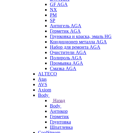
GF AGA
NX
PM
SP
Антигель AGA
Герметик AGA
Грунковка и краска, эмаль HG
Кондиционер металла AGA
Набор для ремонта AGA
Очистители AGA
Полироль AGA
Промывка AGA
Смазка AGA
ALTECO
Atas
AVS
Axiom
Body
Назад
Body
Антикор
Герметик
Грунтовка
Шпатлевка
CoolStream