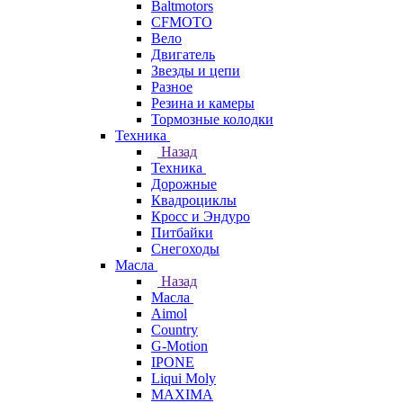
Baltmotors
CFMOTO
Вело
Двигатель
Звезды и цепи
Разное
Резина и камеры
Тормозные колодки
Техника
Назад
Техника
Дорожные
Квадроциклы
Кросс и Эндуро
Питбайки
Снегоходы
Масла
Назад
Масла
Aimol
Country
G-Motion
IPONE
Liqui Moly
MAXIMA