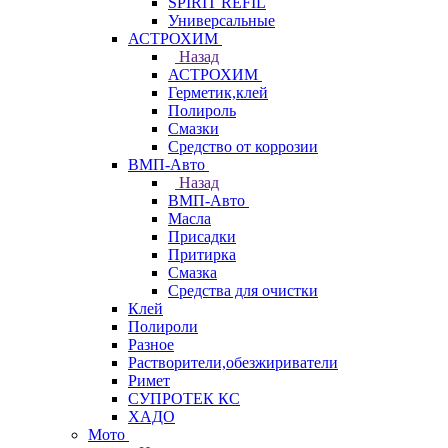
SPIRIT REFIL
Универсальные
АСТРОХИМ
Назад
АСТРОХИМ
Герметик,клей
Полироль
Смазки
Средство от коррозии
ВМП-Авто
Назад
ВМП-Авто
Масла
Присадки
Притирка
Смазка
Средства для очистки
Клей
Полироли
Разное
Растворители,обезжириватели
Римет
СУПРОТЕК КС
ХАДО
Мото