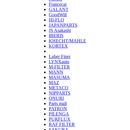
Francecar
GALANT
GoodWill
HI-FLO
JAPANPARTS
JS Asakashi
IBERIS
KHECHT/MAHLE
KORTEX
Luber Finer
LYNXauto
M-FILTER
MANN
MASUMA
MAZ
METACO
NIPPARTS
ONURI
Parts mall
PATRON
PILENGA
PURFLUX
RAF FILTER
SAKURA