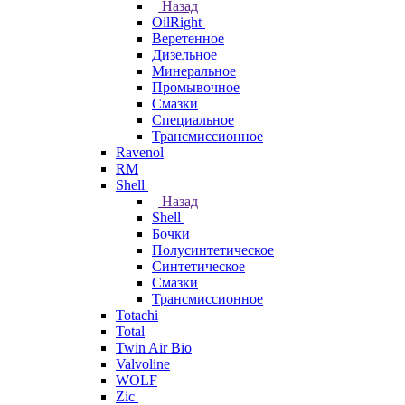
Назад
OilRight
Веретенное
Дизельное
Минеральное
Промывочное
Смазки
Специальное
Трансмиссионное
Ravenol
RM
Shell
Назад
Shell
Бочки
Полусинтетическое
Синтетическое
Смазки
Трансмиссионное
Totachi
Total
Twin Air Bio
Valvoline
WOLF
Zic