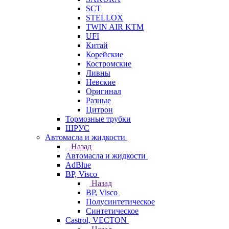
SCT
STELLOX
TWIN AIR KTM
UFI
Китай
Корейские
Костромские
Ливны
Невские
Оригинал
Разные
Цитрон
Тормозные трубки
ШРУС
Автомасла и жидкости
Назад
Автомасла и жидкости
AdBlue
BP, Visco
Назад
BP, Visco
Полусинтетическое
Синтетическое
Castrol, VECTON