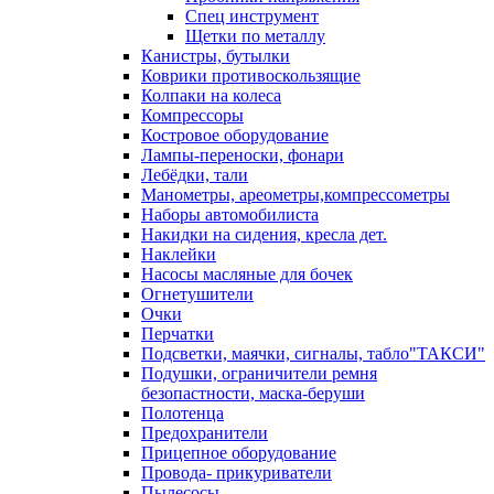
Спец инструмент
Щетки по металлу
Канистры, бутылки
Коврики противоскользящие
Колпаки на колеса
Компрессоры
Костровое оборудование
Лампы-переноски, фонари
Лебёдки, тали
Манометры, ареометры,компрессометры
Наборы автомобилиста
Накидки на сидения, кресла дет.
Наклейки
Насосы масляные для бочек
Огнетушители
Очки
Перчатки
Подсветки, маячки, сигналы, табло"ТАКСИ"
Подушки, ограничители ремня
безопастности, маска-беруши
Полотенца
Предохранители
Прицепное оборудование
Провода- прикуриватели
Пылесосы