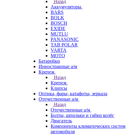
Назад
Аккумуляторы
BARS
BOLK
BOSCH
EXIDE
MUTLU
PANASONIC
TAB POLAR
VARTA
МОТО
Батарейки
Инностранные а/м
Крепеж
Назад
Крепеж
Клипсы
Оптика, фары, катафоты, зеркала
Отечественные а/м
Назад
Отечественные а/м
Болты, шпильки и гайки колёс
Двигатель
Компоненты климатических систем
автомобиля