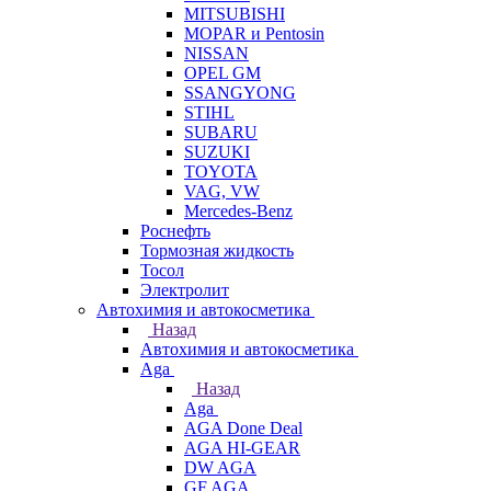
MITSUBISHI
MOPAR и Pentosin
NISSAN
OPEL GM
SSANGYONG
STIHL
SUBARU
SUZUKI
TOYOTA
VAG, VW
Мercedes-Benz
Роснефть
Тормозная жидкость
Тосол
Электролит
Автохимия и автокосметика
Назад
Автохимия и автокосметика
Aga
Назад
Aga
AGA Done Deal
AGA HI-GEAR
DW AGA
GF AGA