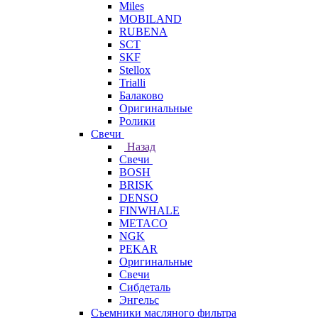
Miles
MOBILAND
RUBENA
SCT
SKF
Stellox
Trialli
Балаково
Оригинальные
Ролики
Свечи
Назад
Свечи
BOSH
BRISK
DENSO
FINWHALE
METACO
NGK
PEKAR
Оригинальные
Свечи
Сибдеталь
Энгельс
Съемники масляного фильтра