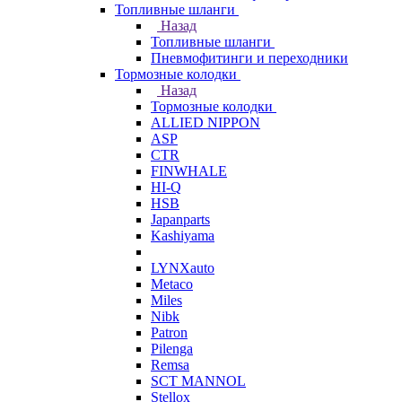
Топливные шланги
Назад
Топливные шланги
Пневмофитинги и переходники
Тормозные колодки
Назад
Тормозные колодки
ALLIED NIPPON
ASP
CTR
FINWHALE
HI-Q
HSB
Japanparts
Kashiyama
LYNXauto
Metaco
Miles
Nibk
Patron
Pilenga
Remsa
SCT MANNOL
Stellox