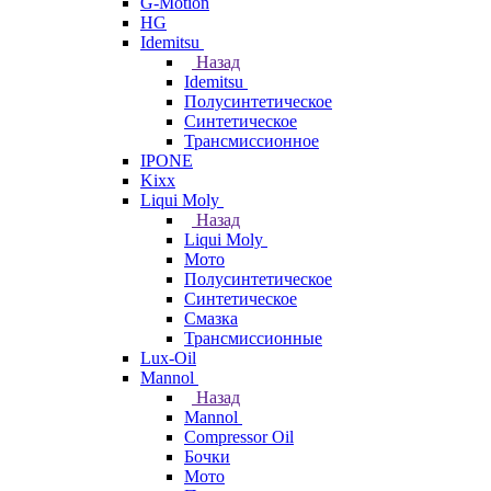
G-Motion
HG
Idemitsu
Назад
Idemitsu
Полусинтетическое
Синтетическое
Трансмиссионное
IPONE
Kixx
Liqui Moly
Назад
Liqui Moly
Мото
Полусинтетическое
Синтетическое
Смазка
Трансмиссионные
Lux-Oil
Mannol
Назад
Mannol
Compressor Oil
Бочки
Мото