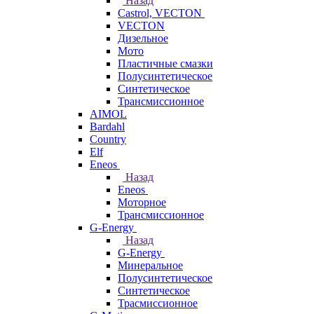
Назад
Castrol, VECTON
VECTON
Дизельное
Мото
Пластичные смазки
Полусинтетическое
Синтетическое
Трансмиссионное
AIMOL
Bardahl
Country
Elf
Eneos
Назад
Eneos
Моторное
Трансмиссионное
G-Energy
Назад
G-Energy
Минеральное
Полусинтетическое
Синтетическое
Трасмиссионное