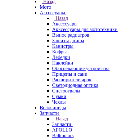
Назад
Мото
Аксессуары
Назад
Аксессуары
Акксессуары для мототехники
Вынос радиатров
Защиты днища
Канистры
Кофры
Лебедки
Наклейки
Обогревающие устройства
Прицепы и сани
Расширители арок
Светодиодная оптика
Снегоотвалы
Сумки
Чехлы
Велосипеды
Запчасти
Назад
Запчасти
APOLLO
Baltmotors