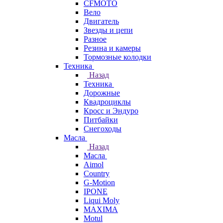
CFMOTO
Вело
Двигатель
Звезды и цепи
Разное
Резина и камеры
Тормозные колодки
Техника
Назад
Техника
Дорожные
Квадроциклы
Кросс и Эндуро
Питбайки
Снегоходы
Масла
Назад
Масла
Aimol
Country
G-Motion
IPONE
Liqui Moly
MAXIMA
Motul