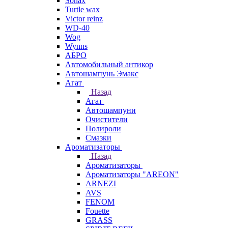
Sonax
Turtle wax
Victor reinz
WD-40
Wog
Wynns
АБРО
Автомобильный антикор
Автошампунь Эмакс
Агат
Назад
Агат
Автошампуни
Очистители
Полироли
Смазки
Ароматизаторы
Назад
Ароматизаторы
Ароматизаторы "AREON"
ARNEZI
AVS
FENOM
Fouette
GRASS