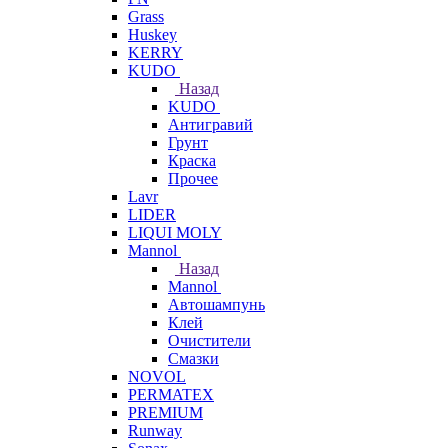
Grass
Huskey
KERRY
KUDO
Назад
KUDO
Антигравий
Грунт
Краска
Прочее
Lavr
LIDER
LIQUI MOLY
Mannol
Назад
Mannol
Автошампунь
Клей
Очистители
Смазки
NOVOL
PERMATEX
PREMIUM
Runway