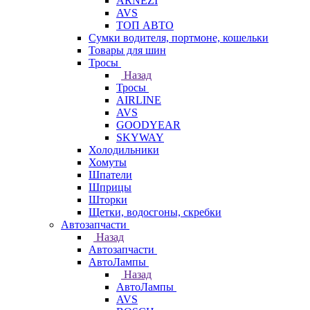
ARNEZI
AVS
ТОП АВТО
Сумки водителя, портмоне, кошельки
Товары для шин
Тросы
Назад
Тросы
AIRLINE
AVS
GOODYEAR
SKYWAY
Холодильники
Хомуты
Шпатели
Шприцы
Шторки
Щетки, водосгоны, скребки
Автозапчасти
Назад
Автозапчасти
АвтоЛампы
Назад
АвтоЛампы
AVS