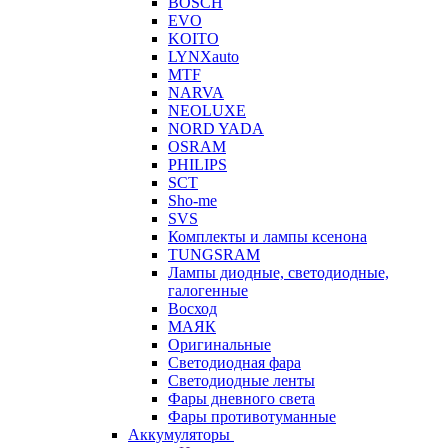
BOSCH
EVO
KOITO
LYNXauto
MTF
NARVA
NEOLUXE
NORD YADA
OSRAM
PHILIPS
SCT
Sho-me
SVS
Комплекты и лампы ксенона
TUNGSRAM
Лампы диодные, светодиодные,
галогенные
Восход
МАЯК
Оригинальные
Светодиодная фара
Светодиодные ленты
Фары дневного света
Фары противотуманные
Аккумуляторы