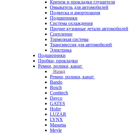
Крепеж и прокладки глушителя
Омыватель для автомобилей
Подвеска и амортизация
Подшипники
Система охлаждения
Прочие кузовные детали автомобилей
Сцепление
Тормозная система
Трансмиссия для автомобилей
Электрика
Подшипники
Пробки, прокладки
Ремни, ролики, канат
Назад
Ремни, ролики, канат
Bando
Bosch
Contitech
Dayco
GATES
Hofer
LUZAR
LYNX
Masuma
Meyle