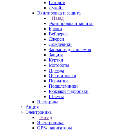
Газпром
Лукойл
Экипировка и защита
Назад
Экипировка и защита
Брюки
Вейдерсы
Джерси
Дождевики
Запчасти для шлемов
Защита
Куртки
Мотоботы
Одежда
Очки и маски
Перчатки
Подшлемники
Рюкзаки-гидропаки
Шлемы
Электрика
Акция
Электроника
Назад
Электроника
GPS- навигаторы