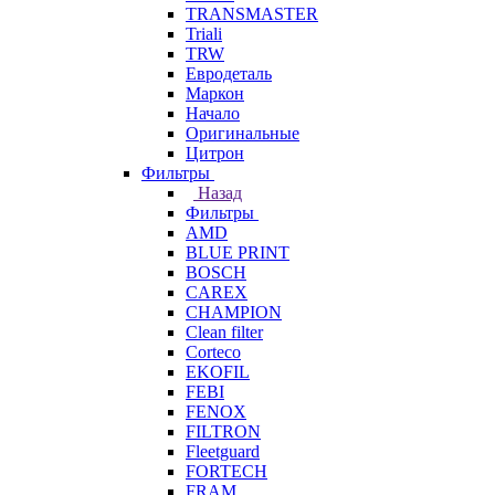
TRANSMASTER
Triali
TRW
Евродеталь
Маркон
Начало
Оригинальные
Цитрон
Фильтры
Назад
Фильтры
AMD
BLUE PRINT
BOSCH
CAREX
CHAMPION
Clean filter
Corteco
EKOFIL
FEBI
FENOX
FILTRON
Fleetguard
FORTECH
FRAM