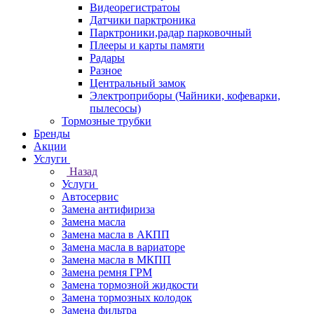
Видеорегистратоы
Датчики парктроника
Парктроники,радар парковочный
Плееры и карты памяти
Радары
Разное
Центральный замок
Электроприборы (Чайники, кофеварки,
пылесосы)
Тормозные трубки
Бренды
Акции
Услуги
Назад
Услуги
Автосервис
Замена антифириза
Замена масла
Замена масла в АКПП
Замена масла в вариаторе
Замена масла в МКПП
Замена ремня ГРМ
Замена тормозной жидкости
Замена тормозных колодок
Замена фильтра