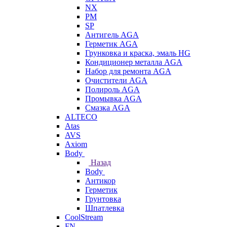
NX
PM
SP
Антигель AGA
Герметик AGA
Грунковка и краска, эмаль HG
Кондиционер металла AGA
Набор для ремонта AGA
Очистители AGA
Полироль AGA
Промывка AGA
Смазка AGA
ALTECO
Atas
AVS
Axiom
Body
Назад
Body
Антикор
Герметик
Грунтовка
Шпатлевка
CoolStream
FN