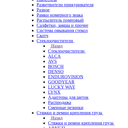
Разветвители прикуривателя
Разное
Рамки номерного знака
Распылитель помповый
Салфетки, замша и прочее
Система омывания стекол
Скотч
Стеклоочистители
Назад
Стеклоочистители
ALCA
AVS
BOSCH
DENSO
ENDUROVISION
GOODYEAR
LUCKY WAY
LYNX
Адаптеры для щеток
Распродажа
Сменные резинки
Стяжки и ремни крепления груза
Назад
Стяжки и ремни крепления груза