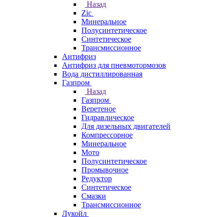
Назад
Zic
Минеральное
Полусинтетическое
Синтетическое
Трансмиссионное
Антифриз
Антифриз для пневмотормозов
Вода дистиллированная
Газпром
Назад
Газпром
Веретеное
Гидравлическое
Для дизельных двигателей
Компрессорное
Минеральное
Мото
Полусинтетическое
Промывочное
Редуктор
Синтетическое
Смазки
Трансмиссионное
Лукойл