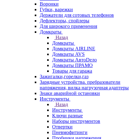
Воронки
Губки, варежки
Держатели для сотовых телефонов
Дефлекторы, спойлеры
Для широкого применения
Домкраты
Назад
Домкраты
Домкраты AIRLINE
Домкраты AVS
Домкраты АвтоDело
Домкраты ПРАМО
Товары для гаража
Зажигалки,горелки,газ
Зарядные устройства. пребразователи
напряжения, вилка нагрузочная адаптеры
Знаки аварийной остановки
Инструменты
Назад
Инструменты
Ключи разные
Наборы инструментов
Отвертки
Пневмофитинги
Пробники напряжения