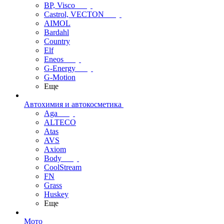
BP, Visco
Castrol, VECTON
AIMOL
Bardahl
Country
Elf
Eneos
G-Energy
G-Motion
Еще
Автохимия и автокосметика
Aga
ALTECO
Atas
AVS
Axiom
Body
CoolStream
FN
Grass
Huskey
Еще
Мото