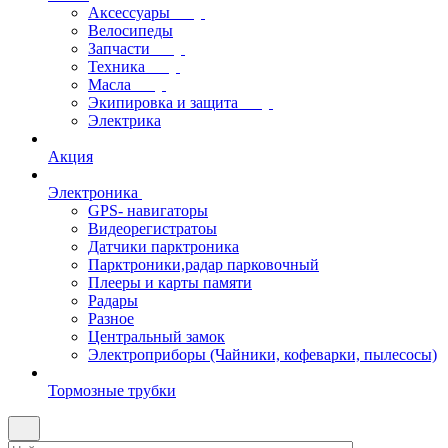
Аксессуары
Велосипеды
Запчасти
Техника
Масла
Экипировка и защита
Электрика
Акция
Электроника
GPS- навигаторы
Видеорегистратоы
Датчики парктроника
Парктроники,радар парковочный
Плееры и карты памяти
Радары
Разное
Центральный замок
Электроприборы (Чайники, кофеварки, пылесосы)
Тормозные трубки