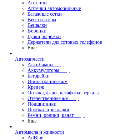
Антенны
Аптечки автомобильные
Багажные сетки
Вентиляторы
Вешалки
Воронки
Губки, варежки
Держатели для сотовых телефонов
Еще
Автозапчасти
АвтоЛампы
Аккумуляторы
Батарейки
Инностранные а/м
Крепеж
Оптика, фары, катафоты, зеркала
Отечественные а/м
Подшипники
Пробки, прокладки
Ремни, ролики, канат
Еще
Автомасла и жидкости
AdBlue