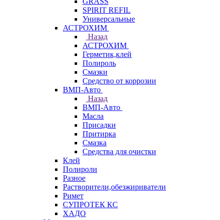
GRASS
SPIRIT REFIL
Универсальные
АСТРОХИМ
Назад
АСТРОХИМ
Герметик,клей
Полироль
Смазки
Средство от коррозии
ВМП-Авто
Назад
ВМП-Авто
Масла
Присадки
Притирка
Смазка
Средства для очистки
Клей
Полироли
Разное
Растворители,обезжириватели
Римет
СУПРОТЕК КС
ХАДО