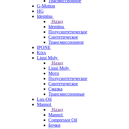
Трасмиссионное
G-Motion
HG
Idemitsu
Назад
Idemitsu
Полусинтетическое
Синтетическое
Трансмиссионное
IPONE
Kixx
Liqui Moly
Назад
Liqui Moly
Мото
Полусинтетическое
Синтетическое
Смазка
Трансмиссионные
Lux-Oil
Mannol
Назад
Mannol
Compressor Oil
Бочки