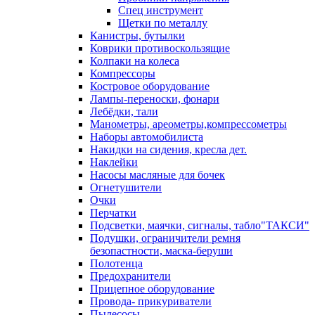
Спец инструмент
Щетки по металлу
Канистры, бутылки
Коврики противоскользящие
Колпаки на колеса
Компрессоры
Костровое оборудование
Лампы-переноски, фонари
Лебёдки, тали
Манометры, ареометры,компрессометры
Наборы автомобилиста
Накидки на сидения, кресла дет.
Наклейки
Насосы масляные для бочек
Огнетушители
Очки
Перчатки
Подсветки, маячки, сигналы, табло"ТАКСИ"
Подушки, ограничители ремня
безопастности, маска-беруши
Полотенца
Предохранители
Прицепное оборудование
Провода- прикуриватели
Пылесосы