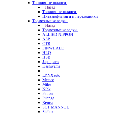
Топливные шланги
Назад
Топливные шланги
Пневмофитинги и переходники
Тормозные колодки
Назад
Тормозные колодки
ALLIED NIPPON
ASP
CTR
FINWHALE
HI-Q
HSB
Japanparts
Kashiyama
LYNXauto
Metaco
Miles
Nibk
Patron
Pilenga
Remsa
SCT MANNOL
Stellox