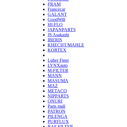
FRAM
Francecar
GALANT
GoodWill
HI-FLO
JAPANPARTS
JS Asakashi
IBERIS
KHECHT/MAHLE
KORTEX
Luber Finer
LYNXauto
M-FILTER
MANN
MASUMA
MAZ
METACO
NIPPARTS
ONURI
Parts mall
PATRON
PILENGA
PURFLUX
RAF FILTER