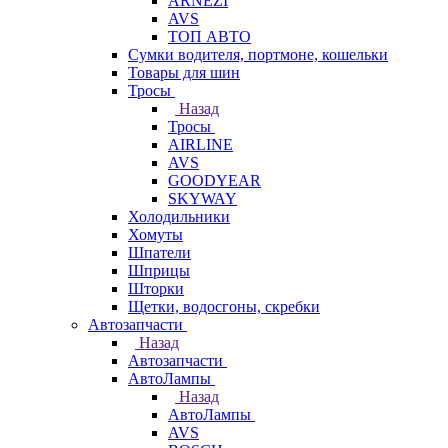
ARNEZI
AVS
ТОП АВТО
Сумки водителя, портмоне, кошельки
Товары для шин
Тросы
Назад
Тросы
AIRLINE
AVS
GOODYEAR
SKYWAY
Холодильники
Хомуты
Шпатели
Шприцы
Шторки
Щетки, водосгоны, скребки
Автозапчасти
Назад
Автозапчасти
АвтоЛампы
Назад
АвтоЛампы
AVS