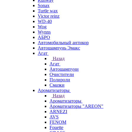
Runway
Sonax
Turtle wax
Victor reinz
WD-40
Wog
Wynns
АБРО
Автомобильный антикор
Автошампунь Эмакс
Агат
Назад
Агат
Автошампуни
Очистители
Полироли
Смазки
Ароматизаторы
Назад
Ароматизаторы
Ароматизаторы "AREON"
ARNEZI
AVS
FENOM
Fouette