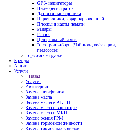
GPS- навигаторы
Видеорегистратоы
Датчики парктроника
Парктроники,радар парковочный
Плееры и карты памяти
Радары
Разное
Центральный замок
Электроприборы (Чайники, кофеварки,
пылесосы)
Тормозные трубки
Бренды
Акции
Услуги
Назад
Услуги
Автосервис
Замена антифириза
Замена масла
Замена масла в АКПП
Замена масла в вариаторе
Замена масла в МКПП
Замена ремня ГРМ
Замена тормозной жидкости
Замена тормозных колодок