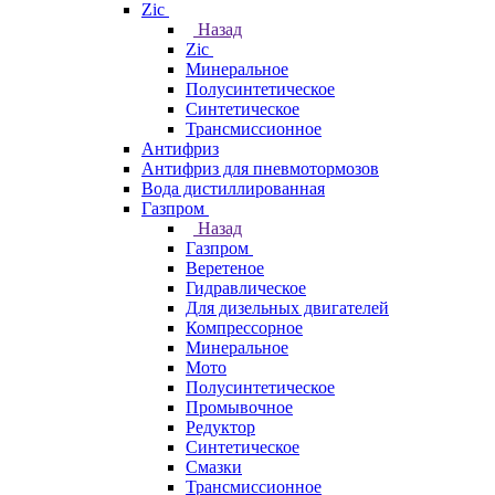
Zic
Назад
Zic
Минеральное
Полусинтетическое
Синтетическое
Трансмиссионное
Антифриз
Антифриз для пневмотормозов
Вода дистиллированная
Газпром
Назад
Газпром
Веретеное
Гидравлическое
Для дизельных двигателей
Компрессорное
Минеральное
Мото
Полусинтетическое
Промывочное
Редуктор
Синтетическое
Смазки
Трансмиссионное