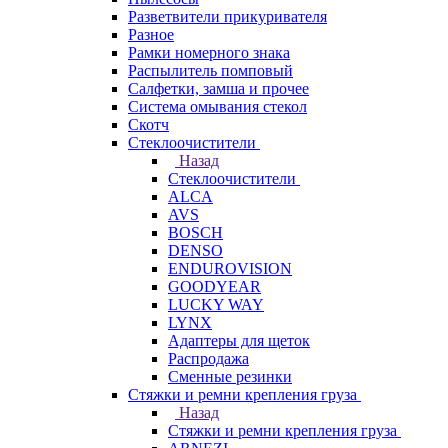
Разветвители прикуривателя
Разное
Рамки номерного знака
Распылитель помповый
Салфетки, замша и прочее
Система омывания стекол
Скотч
Стеклоочистители
Назад
Стеклоочистители
ALCA
AVS
BOSCH
DENSO
ENDUROVISION
GOODYEAR
LUCKY WAY
LYNX
Адаптеры для щеток
Распродажа
Сменные резинки
Стяжки и ремни крепления груза
Назад
Стяжки и ремни крепления груза