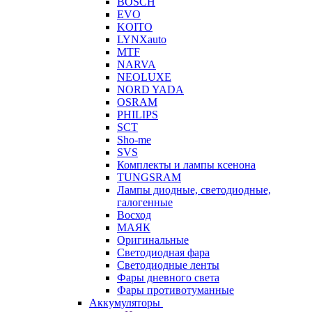
BOSCH
EVO
KOITO
LYNXauto
MTF
NARVA
NEOLUXE
NORD YADA
OSRAM
PHILIPS
SCT
Sho-me
SVS
Комплекты и лампы ксенона
TUNGSRAM
Лампы диодные, светодиодные,
галогенные
Восход
МАЯК
Оригинальные
Светодиодная фара
Светодиодные ленты
Фары дневного света
Фары противотуманные
Аккумуляторы