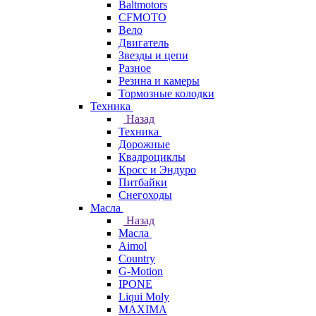
Baltmotors
CFMOTO
Вело
Двигатель
Звезды и цепи
Разное
Резина и камеры
Тормозные колодки
Техника
Назад
Техника
Дорожные
Квадроциклы
Кросс и Эндуро
Питбайки
Снегоходы
Масла
Назад
Масла
Aimol
Country
G-Motion
IPONE
Liqui Moly
MAXIMA