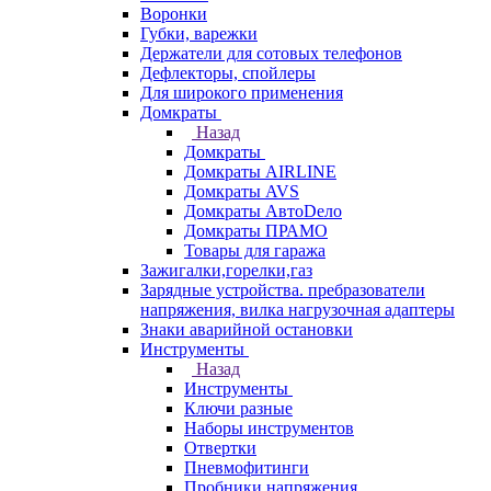
Воронки
Губки, варежки
Держатели для сотовых телефонов
Дефлекторы, спойлеры
Для широкого применения
Домкраты
Назад
Домкраты
Домкраты AIRLINE
Домкраты AVS
Домкраты АвтоDело
Домкраты ПРАМО
Товары для гаража
Зажигалки,горелки,газ
Зарядные устройства. пребразователи
напряжения, вилка нагрузочная адаптеры
Знаки аварийной остановки
Инструменты
Назад
Инструменты
Ключи разные
Наборы инструментов
Отвертки
Пневмофитинги
Пробники напряжения