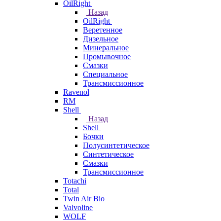
OilRight
Назад
OilRight
Веретенное
Дизельное
Минеральное
Промывочное
Смазки
Специальное
Трансмиссионное
Ravenol
RM
Shell
Назад
Shell
Бочки
Полусинтетическое
Синтетическое
Смазки
Трансмиссионное
Totachi
Total
Twin Air Bio
Valvoline
WOLF