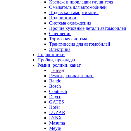
Крепеж и прокладки глушителя
Омыватель для автомобилей
Подвеска и амортизация
Подшипники
Система охлаждения
Прочие кузовные детали автомобилей
Сцепление
Тормозная система
Трансмиссия для автомобилей
Электрика
Подшипники
Пробки, прокладки
Ремни, ролики, канат
Назад
Ремни, ролики, канат
Bando
Bosch
Contitech
Dayco
GATES
Hofer
LUZAR
LYNX
Masuma
Meyle