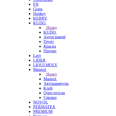
FN
Grass
Huskey
KERRY
KUDO
Назад
KUDO
Антигравий
Грунт
Краска
Прочее
Lavr
LIDER
LIQUI MOLY
Mannol
Назад
Mannol
Автошампунь
Клей
Очистители
Смазки
NOVOL
PERMATEX
PREMIUM