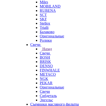
Miles
MOBILAND
RUBENA
SCT
SKF
Stellox
Trialli
Балаково
Оригинальные
Ролики
Свечи
Назад
Свечи
BOSH
BRISK
DENSO
FINWHALE
METACO
NGK
PEKAR
Оригинальные
Свечи
Сибдеталь
Энгельс
Съемники масляного фильтра