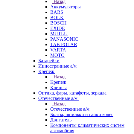
Назад
Аккумуляторы
BARS
BOLK
BOSCH
EXIDE
MUTLU
PANASONIC
TAB POLAR
VARTA
МОТО
Батарейки
Инностранные а/м
Крепеж
Назад
Крепеж
Клипсы
Оптика, фары, катафоты, зеркала
Отечественные а/м
Назад
Отечественные а/м
Болты, шпильки и гайки колёс
Двигатель
Компоненты климатических систем
автомобиля