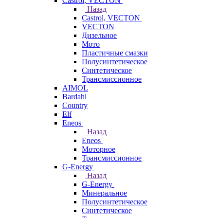
Castrol, VECTON
Назад
Castrol, VECTON
VECTON
Дизельное
Мото
Пластичные смазки
Полусинтетическое
Синтетическое
Трансмиссионное
AIMOL
Bardahl
Country
Elf
Eneos
Назад
Eneos
Моторное
Трансмиссионное
G-Energy
Назад
G-Energy
Минеральное
Полусинтетическое
Синтетическое