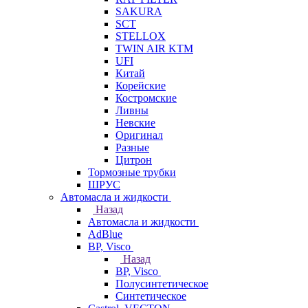
SAKURA
SCT
STELLOX
TWIN AIR KTM
UFI
Китай
Корейские
Костромские
Ливны
Невские
Оригинал
Разные
Цитрон
Тормозные трубки
ШРУС
Автомасла и жидкости
Назад
Автомасла и жидкости
AdBlue
BP, Visco
Назад
BP, Visco
Полусинтетическое
Синтетическое