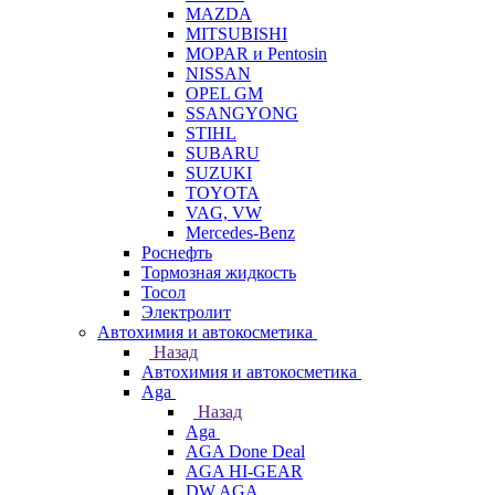
MAZDA
MITSUBISHI
MOPAR и Pentosin
NISSAN
OPEL GM
SSANGYONG
STIHL
SUBARU
SUZUKI
TOYOTA
VAG, VW
Мercedes-Benz
Роснефть
Тормозная жидкость
Тосол
Электролит
Автохимия и автокосметика
Назад
Автохимия и автокосметика
Aga
Назад
Aga
AGA Done Deal
AGA HI-GEAR
DW AGA