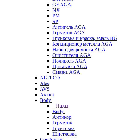
GF AGA
NX
PM
SP
Антигель AGA
Герметик AGA
Грунковка и краска, эмаль HG
Кондиционер металла AGA
Набор для ремонта AGA
Очистители AGA
Полироль AGA
Промывка AGA
Смазка AGA
ALTECO
Atas
AVS
Axiom
Body
Назад
Body
Антикор
Герметик
Грунтовка
Шпатлевка
CoolStream