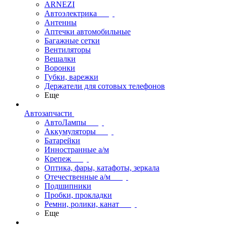
ARNEZI
Автоэлектрика
Антенны
Аптечки автомобильные
Багажные сетки
Вентиляторы
Вешалки
Воронки
Губки, варежки
Держатели для сотовых телефонов
Еще
Автозапчасти
АвтоЛампы
Аккумуляторы
Батарейки
Инностранные а/м
Крепеж
Оптика, фары, катафоты, зеркала
Отечественные а/м
Подшипники
Пробки, прокладки
Ремни, ролики, канат
Еще