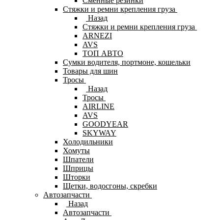
Сменные резинки
Стяжки и ремни крепления груза
Назад
Стяжки и ремни крепления груза
ARNEZI
AVS
ТОП АВТО
Сумки водителя, портмоне, кошельки
Товары для шин
Тросы
Назад
Тросы
AIRLINE
AVS
GOODYEAR
SKYWAY
Холодильники
Хомуты
Шпатели
Шприцы
Шторки
Щетки, водосгоны, скребки
Автозапчасти
Назад
Автозапчасти