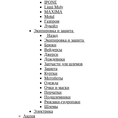
IPONE
Liqui Moly
MAXIMA
Motul
Газпром
Лукойл
Экипировка и защита
Назад
Экипировка и защита
Брюки
Вейдерсы
Джерси
Дождевики
Запчасти для шлемов
Защита
Куртки
Мотоботы
Одежда
Очки и маски
Перчатки
Подшлемники
Рюкзаки-гидропаки
Шлемы
Электрика
Акция