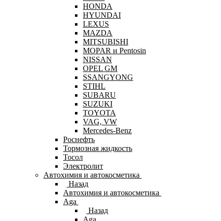
HONDA
HYUNDAI
LEXUS
MAZDA
MITSUBISHI
MOPAR и Pentosin
NISSAN
OPEL GM
SSANGYONG
STIHL
SUBARU
SUZUKI
TOYOTA
VAG, VW
Мercedes-Benz
Роснефть
Тормозная жидкость
Тосол
Электролит
Автохимия и автокосметика
Назад
Автохимия и автокосметика
Aga
Назад
Aga