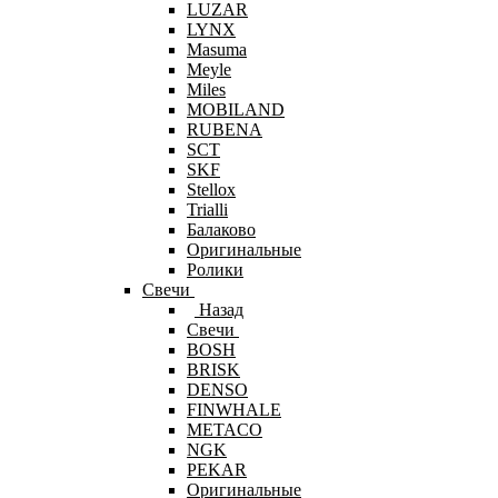
LUZAR
LYNX
Masuma
Meyle
Miles
MOBILAND
RUBENA
SCT
SKF
Stellox
Trialli
Балаково
Оригинальные
Ролики
Свечи
Назад
Свечи
BOSH
BRISK
DENSO
FINWHALE
METACO
NGK
PEKAR
Оригинальные