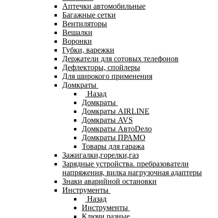
Аптечки автомобильные
Багажные сетки
Вентиляторы
Вешалки
Воронки
Губки, варежки
Держатели для сотовых телефонов
Дефлекторы, спойлеры
Для широкого применения
Домкраты
Назад
Домкраты
Домкраты AIRLINE
Домкраты AVS
Домкраты АвтоDело
Домкраты ПРАМО
Товары для гаража
Зажигалки,горелки,газ
Зарядные устройства. пребразователи
напряжения, вилка нагрузочная адаптеры
Знаки аварийной остановки
Инструменты
Назад
Инструменты
Ключи разные