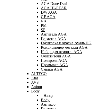
AGA Done Deal
AGA HI-GEAR
DW AGA
GF AGA
NX
PM
SP
Антигель AGA
Герметик AGA
Грунковка и краска, эмаль HG
Кондиционер металла AGA
Набор для ремонта AGA
Очистители AGA
Полироль AGA
Промывка AGA
Смазка AGA
ALTECO
Atas
AVS
Axiom
Body
Назад
Body
Антикор
Герметик