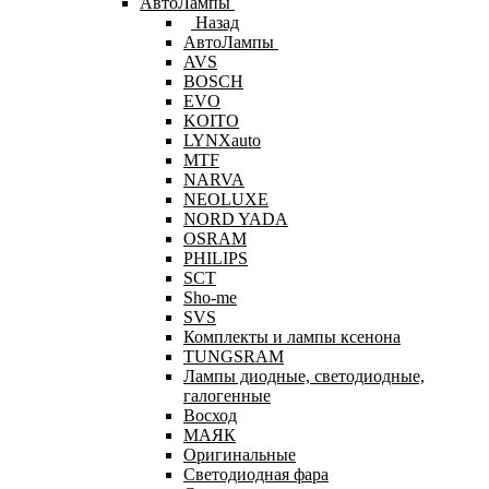
АвтоЛампы
Назад
АвтоЛампы
AVS
BOSCH
EVO
KOITO
LYNXauto
MTF
NARVA
NEOLUXE
NORD YADA
OSRAM
PHILIPS
SCT
Sho-me
SVS
Комплекты и лампы ксенона
TUNGSRAM
Лампы диодные, светодиодные,
галогенные
Восход
МАЯК
Оригинальные
Светодиодная фара