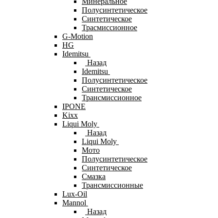
Минеральное
Полусинтетическое
Синтетическое
Трасмиссионное
G-Motion
HG
Idemitsu
Назад
Idemitsu
Полусинтетическое
Синтетическое
Трансмиссионное
IPONE
Kixx
Liqui Moly
Назад
Liqui Moly
Мото
Полусинтетическое
Синтетическое
Смазка
Трансмиссионные
Lux-Oil
Mannol
Назад