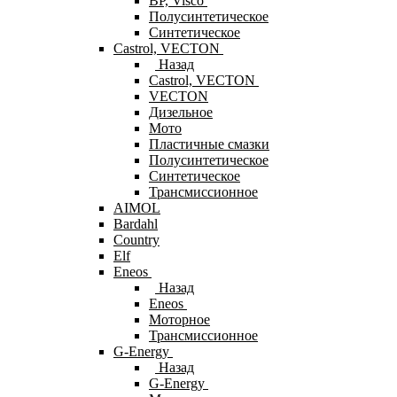
BP, Visco
Полусинтетическое
Синтетическое
Castrol, VECTON
Назад
Castrol, VECTON
VECTON
Дизельное
Мото
Пластичные смазки
Полусинтетическое
Синтетическое
Трансмиссионное
AIMOL
Bardahl
Country
Elf
Eneos
Назад
Eneos
Моторное
Трансмиссионное
G-Energy
Назад
G-Energy