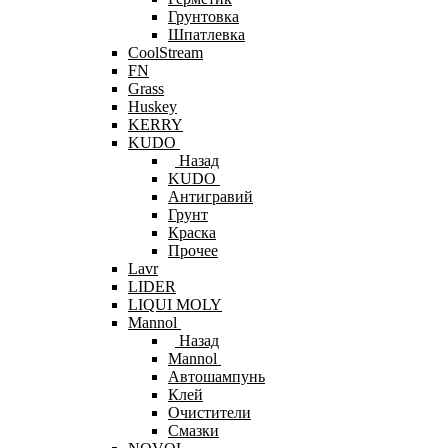
Грунтовка
Шпатлевка
CoolStream
FN
Grass
Huskey
KERRY
KUDO
Назад
KUDO
Антигравий
Грунт
Краска
Прочее
Lavr
LIDER
LIQUI MOLY
Mannol
Назад
Mannol
Автошампунь
Клей
Очистители
Смазки