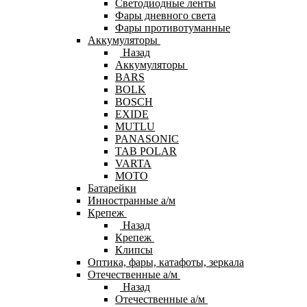
Светодиодные ленты
Фары дневного света
Фары противотуманные
Аккумуляторы
Назад
Аккумуляторы
BARS
BOLK
BOSCH
EXIDE
MUTLU
PANASONIC
TAB POLAR
VARTA
МОТО
Батарейки
Инностранные а/м
Крепеж
Назад
Крепеж
Клипсы
Оптика, фары, катафоты, зеркала
Отечественные а/м
Назад
Отечественные а/м