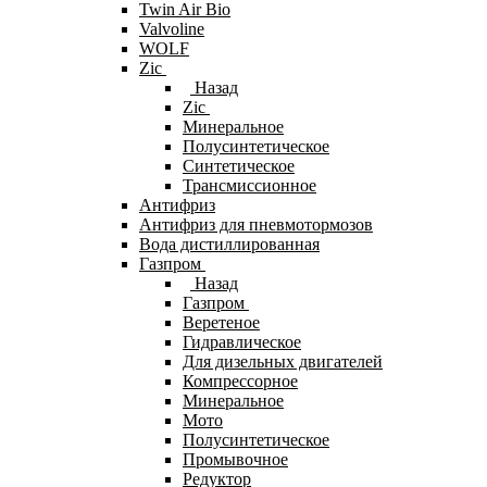
Twin Air Bio
Valvoline
WOLF
Zic
Назад
Zic
Минеральное
Полусинтетическое
Синтетическое
Трансмиссионное
Антифриз
Антифриз для пневмотормозов
Вода дистиллированная
Газпром
Назад
Газпром
Веретеное
Гидравлическое
Для дизельных двигателей
Компрессорное
Минеральное
Мото
Полусинтетическое
Промывочное
Редуктор