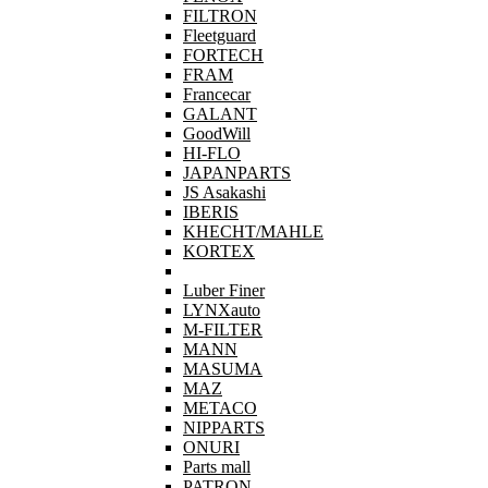
FILTRON
Fleetguard
FORTECH
FRAM
Francecar
GALANT
GoodWill
HI-FLO
JAPANPARTS
JS Asakashi
IBERIS
KHECHT/MAHLE
KORTEX
Luber Finer
LYNXauto
M-FILTER
MANN
MASUMA
MAZ
METACO
NIPPARTS
ONURI
Parts mall
PATRON