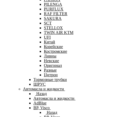
PILENGA
PURFLUX
RAF FILTER
SAKURA
SCT
STELLOX
TWIN AIR KTM
UFI
Китай
Корейские
Костромские
Ливны
Невские
Оригинал
Разные
Цитрон
Тормозные трубки
ШРУС
Автомасла и жидкости
Назад
Автомасла и жидкости
AdBlue
BP, Visco
Назад