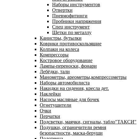
Наборы инструментов
Отвертки
Пневмофитинги
Пробники напряжения
Спец инструмент
Щетки по металлу
Канистры, бутылки
Коврики противоскользящие
Колпаки на колеса
Компрессоры
Костровое оборудование
Лампы-переноски, фонари
Лебёдки, тали
Манометры, ареометры,компрессометры
Наборы автомобилиста
Накидки на сидения, кресла дет.
Наклейки
Насосы масляные для бочек
Огнетушители
Очки
Перчатки
Подсветки, маячки, сигналы, табло"ТАКСИ"
Подушки, ограничители ремня
безопастности, маска-беруши
Полотенца