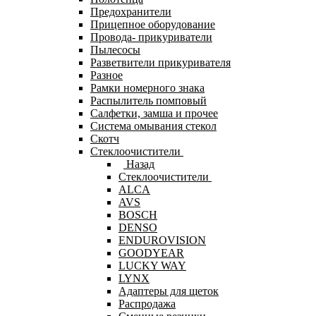
Предохранители
Прицепное оборудование
Провода- прикуриватели
Пылесосы
Разветвители прикуривателя
Разное
Рамки номерного знака
Распылитель помповый
Салфетки, замша и прочее
Система омывания стекол
Скотч
Стеклоочистители
Назад
Стеклоочистители
ALCA
AVS
BOSCH
DENSO
ENDUROVISION
GOODYEAR
LUCKY WAY
LYNX
Адаптеры для щеток
Распродажа