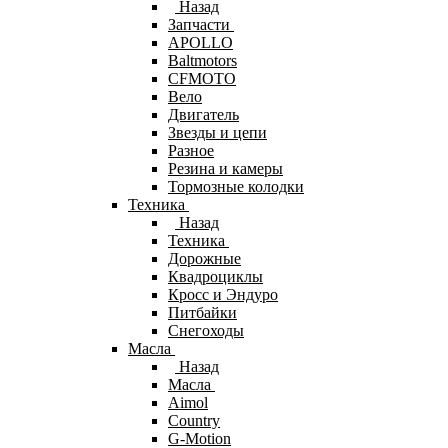
Назад
Запчасти
APOLLO
Baltmotors
CFMOTO
Вело
Двигатель
Звезды и цепи
Разное
Резина и камеры
Тормозные колодки
Техника
Назад
Техника
Дорожные
Квадроциклы
Кросс и Эндуро
Питбайки
Снегоходы
Масла
Назад
Масла
Aimol
Country
G-Motion