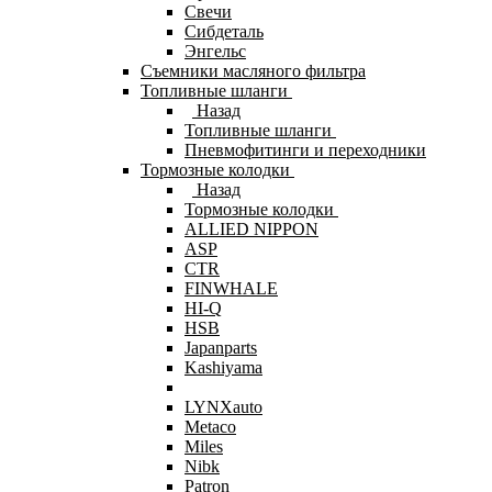
Свечи
Сибдеталь
Энгельс
Съемники масляного фильтра
Топливные шланги
Назад
Топливные шланги
Пневмофитинги и переходники
Тормозные колодки
Назад
Тормозные колодки
ALLIED NIPPON
ASP
CTR
FINWHALE
HI-Q
HSB
Japanparts
Kashiyama
LYNXauto
Metaco
Miles
Nibk
Patron