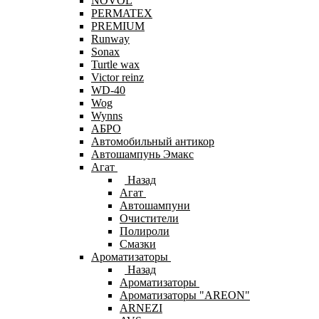
NOVOL
PERMATEX
PREMIUM
Runway
Sonax
Turtle wax
Victor reinz
WD-40
Wog
Wynns
АБРО
Автомобильный антикор
Автошампунь Эмакс
Агат
Назад
Агат
Автошампуни
Очистители
Полироли
Смазки
Ароматизаторы
Назад
Ароматизаторы
Ароматизаторы "AREON"
ARNEZI