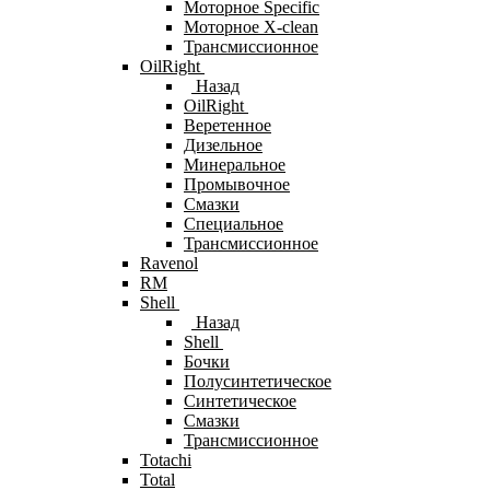
Моторное Specific
Моторное X-clean
Трансмиссионное
OilRight
Назад
OilRight
Веретенное
Дизельное
Минеральное
Промывочное
Смазки
Специальное
Трансмиссионное
Ravenol
RM
Shell
Назад
Shell
Бочки
Полусинтетическое
Синтетическое
Смазки
Трансмиссионное
Totachi
Total