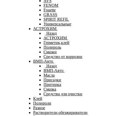
AVS
FENOM
Fouette
GRASS
SPIRIT REFIL
Универсальные
АСТРОХИМ
Назад
АСТРОХИМ
Герметик,клей
Полироль
Смазки
Средство от коррозии
ВМП-Авто
Назад
ВМП-Авто
Масла
Присадки
Притирка
Смазка
Средства для очистки
Клей
Полироли
Разное
Растворители,обезжириватели