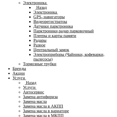
Электроника
Назад
Электроника
GPS- навигаторы
Видеорегистратоы
Датчики парктроника
Парктроники,радар парковочный
Плееры и карты памяти
Радары
Разное
Центральный замок
Электроприборы (Чайники, кофеварки,
пылесосы)
Тормозные трубки
Бренды
Акции
Услуги
Назад
Услуги
Автосервис
Замена антифириза
Замена масла
Замена масла в АКПП
Замена масла в вариаторе
Замена масла в МКПП