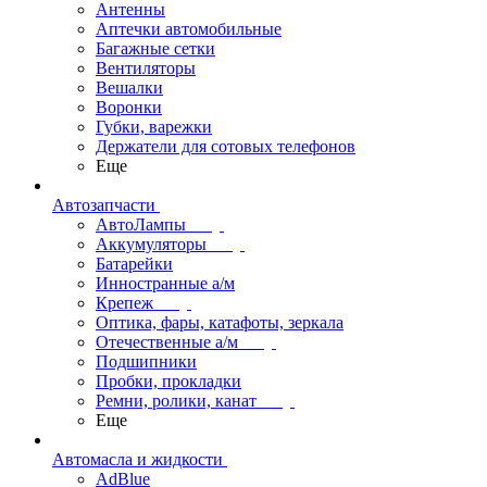
Антенны
Аптечки автомобильные
Багажные сетки
Вентиляторы
Вешалки
Воронки
Губки, варежки
Держатели для сотовых телефонов
Еще
Автозапчасти
АвтоЛампы
Аккумуляторы
Батарейки
Инностранные а/м
Крепеж
Оптика, фары, катафоты, зеркала
Отечественные а/м
Подшипники
Пробки, прокладки
Ремни, ролики, канат
Еще
Автомасла и жидкости
AdBlue