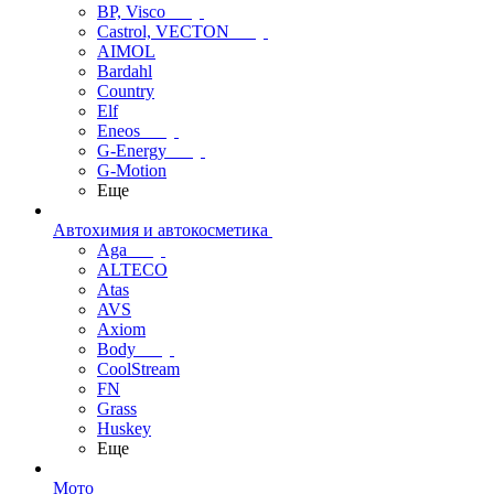
BP, Visco
Castrol, VECTON
AIMOL
Bardahl
Country
Elf
Eneos
G-Energy
G-Motion
Еще
Автохимия и автокосметика
Aga
ALTECO
Atas
AVS
Axiom
Body
CoolStream
FN
Grass
Huskey
Еще
Мото