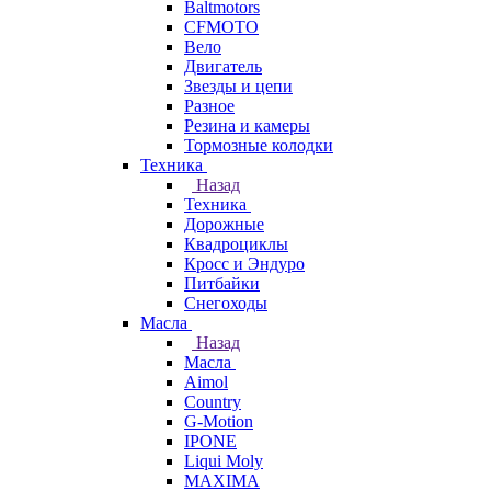
Baltmotors
CFMOTO
Вело
Двигатель
Звезды и цепи
Разное
Резина и камеры
Тормозные колодки
Техника
Назад
Техника
Дорожные
Квадроциклы
Кросс и Эндуро
Питбайки
Снегоходы
Масла
Назад
Масла
Aimol
Country
G-Motion
IPONE
Liqui Moly
MAXIMA