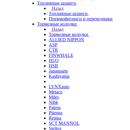
Топливные шланги
Назад
Топливные шланги
Пневмофитинги и переходники
Тормозные колодки
Назад
Тормозные колодки
ALLIED NIPPON
ASP
CTR
FINWHALE
HI-Q
HSB
Japanparts
Kashiyama
LYNXauto
Metaco
Miles
Nibk
Patron
Pilenga
Remsa
SCT MANNOL
Stellox