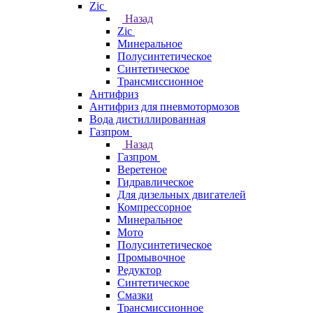
Zic
Назад
Zic
Минеральное
Полусинтетическое
Синтетическое
Трансмиссионное
Антифриз
Антифриз для пневмотормозов
Вода дистиллированная
Газпром
Назад
Газпром
Веретеное
Гидравлическое
Для дизельных двигателей
Компрессорное
Минеральное
Мото
Полусинтетическое
Промывочное
Редуктор
Синтетическое
Смазки
Трансмиссионное