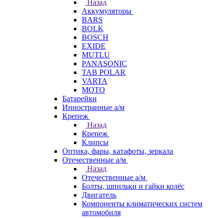
Назад
Аккумуляторы
BARS
BOLK
BOSCH
EXIDE
MUTLU
PANASONIC
TAB POLAR
VARTA
МОТО
Батарейки
Инностранные а/м
Крепеж
Назад
Крепеж
Клипсы
Оптика, фары, катафоты, зеркала
Отечественные а/м
Назад
Отечественные а/м
Болты, шпильки и гайки колёс
Двигатель
Компоненты климатических систем
автомобиля