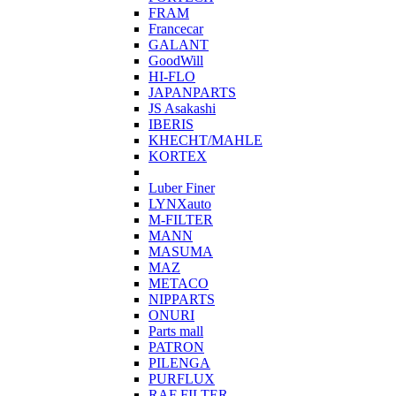
FRAM
Francecar
GALANT
GoodWill
HI-FLO
JAPANPARTS
JS Asakashi
IBERIS
KHECHT/MAHLE
KORTEX
Luber Finer
LYNXauto
M-FILTER
MANN
MASUMA
MAZ
METACO
NIPPARTS
ONURI
Parts mall
PATRON
PILENGA
PURFLUX
RAF FILTER