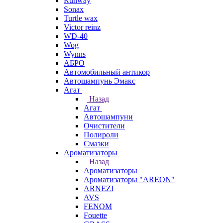
Runway
Sonax
Turtle wax
Victor reinz
WD-40
Wog
Wynns
АБРО
Автомобильный антикор
Автошампунь Эмакс
Агат
Назад
Агат
Автошампуни
Очистители
Полироли
Смазки
Ароматизаторы
Назад
Ароматизаторы
Ароматизаторы "AREON"
ARNEZI
AVS
FENOM
Fouette