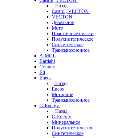
Castrol, VECTON
Назад
Castrol, VECTON
VECTON
Дизельное
Мото
Пластичные смазки
Полусинтетическое
Синтетическое
Трансмиссионное
AIMOL
Bardahl
Country
Elf
Eneos
Назад
Eneos
Моторное
Трансмиссионное
G-Energy
Назад
G-Energy
Минеральное
Полусинтетическое
Синтетическое