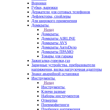
Воронки
Губки, варежки
Держатели для сотовых телефонов
Дефлекторы, спойлеры
Для широкого применения
Домкраты
Назад
Домкраты
Домкраты AIRLINE
Домкраты AVS
Домкраты АвтоDело
Домкраты ПРАМО
Товары для гаража
Зажигалки,горелки,газ
Зарядные устройства. пребразователи
напряжения, вилка нагрузочная адаптеры
Знаки аварийной остановки
Инструменты
Назад
Инструменты
Ключи разные
Наборы инструментов
Отвертки
Пневмофитинги
Пробники напряжения