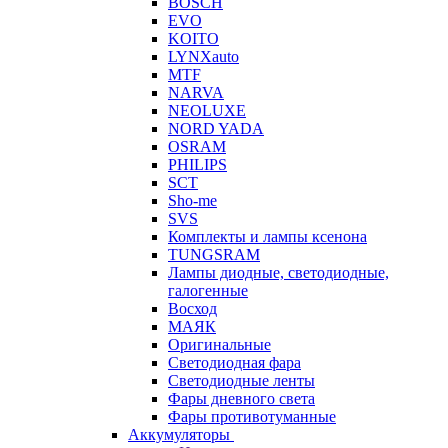
BOSCH
EVO
KOITO
LYNXauto
MTF
NARVA
NEOLUXE
NORD YADA
OSRAM
PHILIPS
SCT
Sho-me
SVS
Комплекты и лампы ксенона
TUNGSRAM
Лампы диодные, светодиодные,
галогенные
Восход
МАЯК
Оригинальные
Светодиодная фара
Светодиодные ленты
Фары дневного света
Фары противотуманные
Аккумуляторы