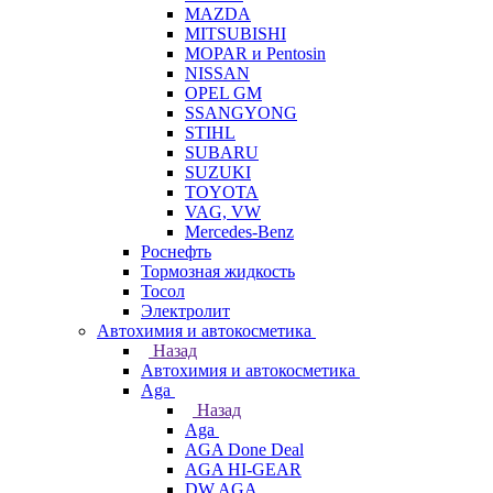
MAZDA
MITSUBISHI
MOPAR и Pentosin
NISSAN
OPEL GM
SSANGYONG
STIHL
SUBARU
SUZUKI
TOYOTA
VAG, VW
Мercedes-Benz
Роснефть
Тормозная жидкость
Тосол
Электролит
Автохимия и автокосметика
Назад
Автохимия и автокосметика
Aga
Назад
Aga
AGA Done Deal
AGA HI-GEAR
DW AGA