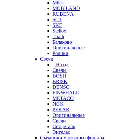
Miles
MOBILAND
RUBENA
SCT
SKF
Stellox
Trialli
Балаково
Оригинальные
Ролики
Свечи
Назад
Свечи
BOSH
BRISK
DENSO
FINWHALE
METACO
NGK
PEKAR
Оригинальные
Свечи
Сибдеталь
Энгельс
Съемники масляного фильтра