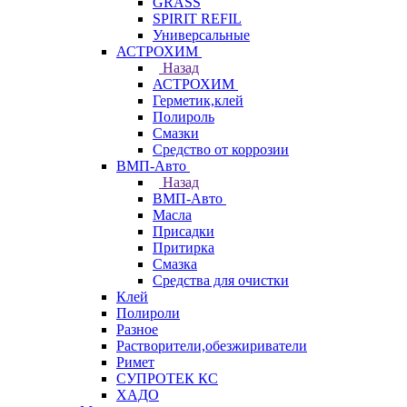
GRASS
SPIRIT REFIL
Универсальные
АСТРОХИМ
Назад
АСТРОХИМ
Герметик,клей
Полироль
Смазки
Средство от коррозии
ВМП-Авто
Назад
ВМП-Авто
Масла
Присадки
Притирка
Смазка
Средства для очистки
Клей
Полироли
Разное
Растворители,обезжириватели
Римет
СУПРОТЕК КС
ХАДО