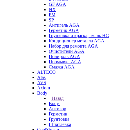
GF AGA
NX
PM
SP
Антигель AGA
Герметик AGA
Грунковка и краска, эмаль HG
Кондиционер металла AGA
Набор для ремонта AGA
Очистители AGA
Полироль AGA
Промывка AGA
Смазка AGA
ALTECO
Atas
AVS
Axiom
Body
Назад
Body
Антикор
Герметик
Грунтовка
Шпатлевка
CoolStream