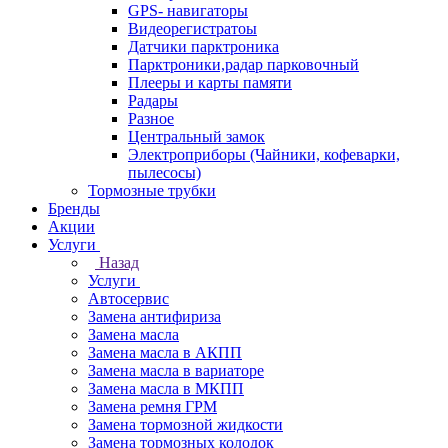
GPS- навигаторы
Видеорегистратоы
Датчики парктроника
Парктроники,радар парковочный
Плееры и карты памяти
Радары
Разное
Центральный замок
Электроприборы (Чайники, кофеварки,
пылесосы)
Тормозные трубки
Бренды
Акции
Услуги
Назад
Услуги
Автосервис
Замена антифириза
Замена масла
Замена масла в АКПП
Замена масла в вариаторе
Замена масла в МКПП
Замена ремня ГРМ
Замена тормозной жидкости
Замена тормозных колодок