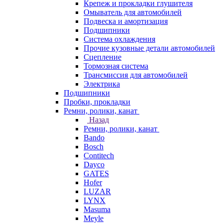
Крепеж и прокладки глушителя
Омыватель для автомобилей
Подвеска и амортизация
Подшипники
Система охлаждения
Прочие кузовные детали автомобилей
Сцепление
Тормозная система
Трансмиссия для автомобилей
Электрика
Подшипники
Пробки, прокладки
Ремни, ролики, канат
Назад
Ремни, ролики, канат
Bando
Bosch
Contitech
Dayco
GATES
Hofer
LUZAR
LYNX
Masuma
Meyle