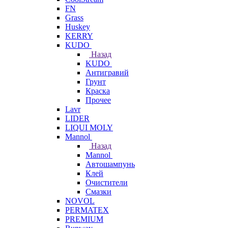
FN
Grass
Huskey
KERRY
KUDO
Назад
KUDO
Антигравий
Грунт
Краска
Прочее
Lavr
LIDER
LIQUI MOLY
Mannol
Назад
Mannol
Автошампунь
Клей
Очистители
Смазки
NOVOL
PERMATEX
PREMIUM