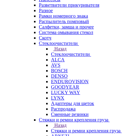
Разветвители прикуривателя
Разное
Рамки номерного знака
Распылитель помповый
Салфетки, замша и прочее
Система омывания стекол
Скотч
Стеклоочистители
Назад
Стеклоочистители
ALCA
AVS
BOSCH
DENSO
ENDUROVISION
GOODYEAR
LUCKY WAY
LYNX
Адаптеры для щеток
Распродажа
Сменные резинки
Стяжки и ремни крепления груза
Назад
Стяжки и ремни крепления груза