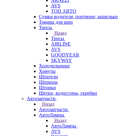
ARNEZI
AVS
ТОП АВТО
Сумки водителя, портмоне, кошельки
Товары для шин
Тросы
Назад
Тросы
AIRLINE
AVS
GOODYEAR
SKYWAY
Холодильники
Хомуты
Шпатели
Шприцы
Шторки
Щетки, водосгоны, скребки
Автозапчасти
Назад
Автозапчасти
АвтоЛампы
Назад
АвтоЛампы
AVS