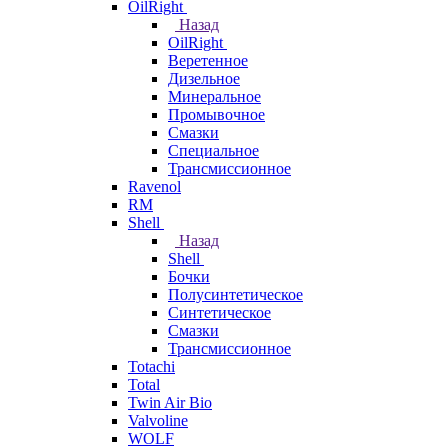
OilRight
Назад
OilRight
Веретенное
Дизельное
Минеральное
Промывочное
Смазки
Специальное
Трансмиссионное
Ravenol
RM
Shell
Назад
Shell
Бочки
Полусинтетическое
Синтетическое
Смазки
Трансмиссионное
Totachi
Total
Twin Air Bio
Valvoline
WOLF