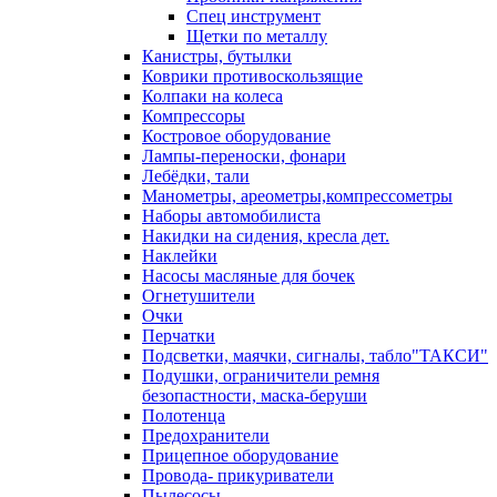
Спец инструмент
Щетки по металлу
Канистры, бутылки
Коврики противоскользящие
Колпаки на колеса
Компрессоры
Костровое оборудование
Лампы-переноски, фонари
Лебёдки, тали
Манометры, ареометры,компрессометры
Наборы автомобилиста
Накидки на сидения, кресла дет.
Наклейки
Насосы масляные для бочек
Огнетушители
Очки
Перчатки
Подсветки, маячки, сигналы, табло"ТАКСИ"
Подушки, ограничители ремня
безопастности, маска-беруши
Полотенца
Предохранители
Прицепное оборудование
Провода- прикуриватели
Пылесосы