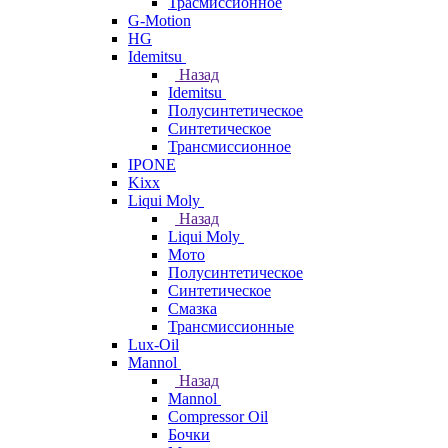
Трасмиссионное
G-Motion
HG
Idemitsu
Назад
Idemitsu
Полусинтетическое
Синтетическое
Трансмиссионное
IPONE
Kixx
Liqui Moly
Назад
Liqui Moly
Мото
Полусинтетическое
Синтетическое
Смазка
Трансмиссионные
Lux-Oil
Mannol
Назад
Mannol
Compressor Oil
Бочки