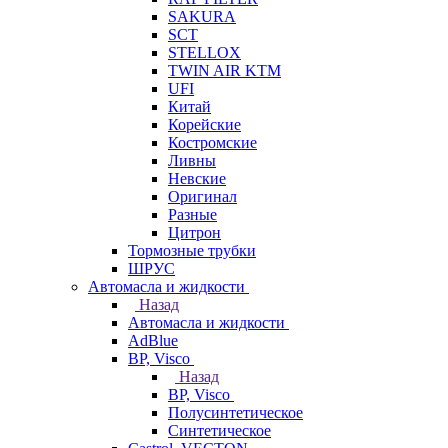
SAKURA
SCT
STELLOX
TWIN AIR KTM
UFI
Китай
Корейские
Костромские
Ливны
Невские
Оригинал
Разные
Цитрон
Тормозные трубки
ШРУС
Автомасла и жидкости
Назад
Автомасла и жидкости
AdBlue
BP, Visco
Назад
BP, Visco
Полусинтетическое
Синтетическое