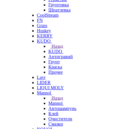
Грунтовка
Шпатлевка
CoolStream
FN
Grass
Huskey
KERRY
KUDO
Назад
KUDO
Антигравий
Грунт
Краска
Прочее
Lavr
LIDER
LIQUI MOLY
Mannol
Назад
Mannol
Автошампунь
Клей
Очистители
Смазки