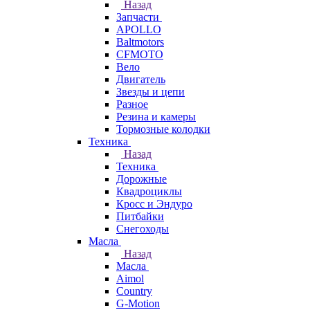
Назад
Запчасти
APOLLO
Baltmotors
CFMOTO
Вело
Двигатель
Звезды и цепи
Разное
Резина и камеры
Тормозные колодки
Техника
Назад
Техника
Дорожные
Квадроциклы
Кросс и Эндуро
Питбайки
Снегоходы
Масла
Назад
Масла
Aimol
Country
G-Motion