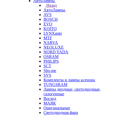
АвтоЛампы
Назад
АвтоЛампы
AVS
BOSCH
EVO
KOITO
LYNXauto
MTF
NARVA
NEOLUXE
NORD YADA
OSRAM
PHILIPS
SCT
Sho-me
SVS
Комплекты и лампы ксенона
TUNGSRAM
Лампы диодные, светодиодные,
галогенные
Восход
МАЯК
Оригинальные
Светодиодная фара