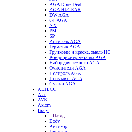
AGA Done Deal
AGA HI-GEAR
DW AGA
GF AGA
NX
PM
SP
Антигель AGA
Герметик AGA
Грунковка и краска, эмаль HG
Кондиционер металла AGA
Набор для ремонта AGA
Очистители AGA
Полироль AGA
Промывка AGA
Смазка AGA
ALTECO
Atas
AVS
Axiom
Body
Назад
Body
Антикор
Герметик