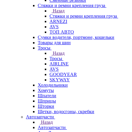
Сменные резинки
Стяжки и ремни крепления груза
Назад
Стяжки и ремни крепления груза
ARNEZI
AVS
ТОП АВТО
Сумки водителя, портмоне, кошельки
Товары для шин
Тросы
Назад
Тросы
AIRLINE
AVS
GOODYEAR
SKYWAY
Холодильники
Хомуты
Шпатели
Шприцы
Шторки
Щетки, водосгоны, скребки
Автозапчасти
Назад
Автозапчасти