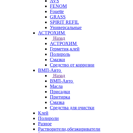
AVS
FENOM
Fouette
GRASS
SPIRIT REFIL
Универсальные
АСТРОХИМ
Назад
АСТРОХИМ
Герметик,клей
Полироль
Смазки
Средство от коррозии
ВМП-Авто
Назад
ВМП-Авто
Масла
Присадки
Притирка
Смазка
Средства для очистки
Клей
Полироли
Разное
Растворители,обезжириватели