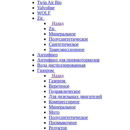
Twin Air Bio
Valvoline
WOLF
Zic
Назад
Zic
Минеральное
Полусинтетическое
Синтетическое
Трансмиссионное
Антифриз
Антифриз для пневмотормозов
Вода дистиллированная
Газпром
Назад
Газпром
Веретеное
Гидравлическое
Для дизельных двигателей
Компрессорное
Минеральное
Мото
Полусинтетическое
Промывочное
Редуктор