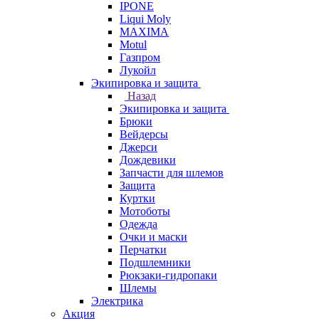
IPONE
Liqui Moly
MAXIMA
Motul
Газпром
Лукойл
Экипировка и защита
Назад
Экипировка и защита
Брюки
Вейдерсы
Джерси
Дождевики
Запчасти для шлемов
Защита
Куртки
Мотоботы
Одежда
Очки и маски
Перчатки
Подшлемники
Рюкзаки-гидропаки
Шлемы
Электрика
Акция