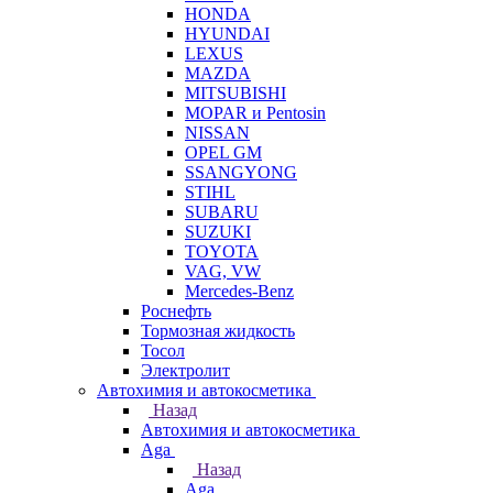
HONDA
HYUNDAI
LEXUS
MAZDA
MITSUBISHI
MOPAR и Pentosin
NISSAN
OPEL GM
SSANGYONG
STIHL
SUBARU
SUZUKI
TOYOTA
VAG, VW
Мercedes-Benz
Роснефть
Тормозная жидкость
Тосол
Электролит
Автохимия и автокосметика
Назад
Автохимия и автокосметика
Aga
Назад
Aga