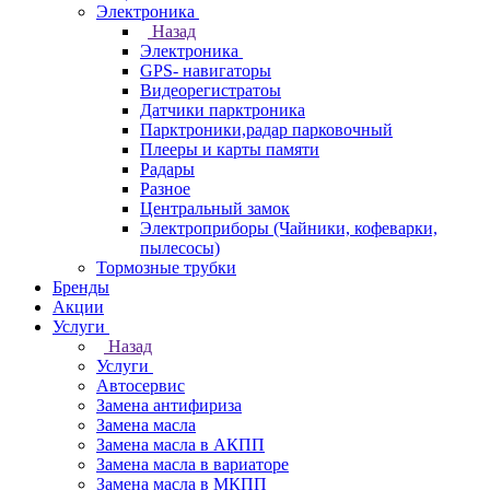
Электроника
Назад
Электроника
GPS- навигаторы
Видеорегистратоы
Датчики парктроника
Парктроники,радар парковочный
Плееры и карты памяти
Радары
Разное
Центральный замок
Электроприборы (Чайники, кофеварки,
пылесосы)
Тормозные трубки
Бренды
Акции
Услуги
Назад
Услуги
Автосервис
Замена антифириза
Замена масла
Замена масла в АКПП
Замена масла в вариаторе
Замена масла в МКПП