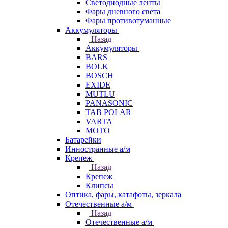
Светодиодные ленты
Фары дневного света
Фары противотуманные
Аккумуляторы
Назад
Аккумуляторы
BARS
BOLK
BOSCH
EXIDE
MUTLU
PANASONIC
TAB POLAR
VARTA
МОТО
Батарейки
Инностранные а/м
Крепеж
Назад
Крепеж
Клипсы
Оптика, фары, катафоты, зеркала
Отечественные а/м
Назад
Отечественные а/м