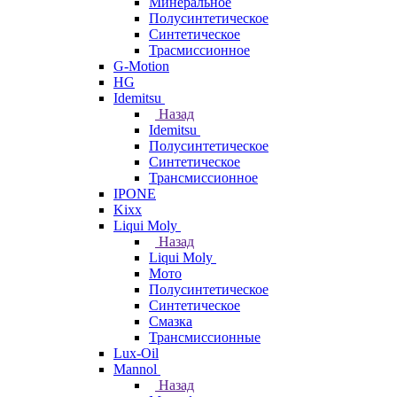
Минеральное
Полусинтетическое
Синтетическое
Трасмиссионное
G-Motion
HG
Idemitsu
Назад
Idemitsu
Полусинтетическое
Синтетическое
Трансмиссионное
IPONE
Kixx
Liqui Moly
Назад
Liqui Moly
Мото
Полусинтетическое
Синтетическое
Смазка
Трансмиссионные
Lux-Oil
Mannol
Назад