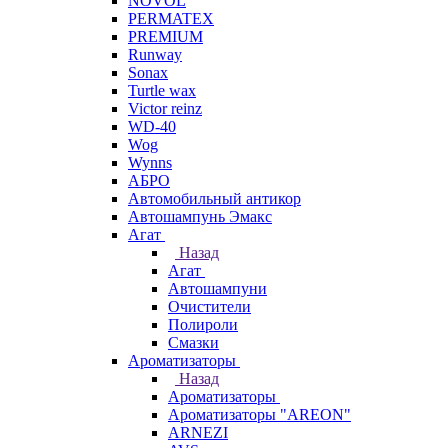
NOVOL
PERMATEX
PREMIUM
Runway
Sonax
Turtle wax
Victor reinz
WD-40
Wog
Wynns
АБРО
Автомобильный антикор
Автошампунь Эмакс
Агат
Назад
Агат
Автошампуни
Очистители
Полироли
Смазки
Ароматизаторы
Назад
Ароматизаторы
Ароматизаторы "AREON"
ARNEZI