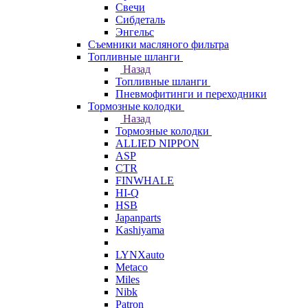
Свечи
Сибдеталь
Энгельс
Съемники масляного фильтра
Топливные шланги
Назад
Топливные шланги
Пневмофитинги и переходники
Тормозные колодки
Назад
Тормозные колодки
ALLIED NIPPON
ASP
CTR
FINWHALE
HI-Q
HSB
Japanparts
Kashiyama
LYNXauto
Metaco
Miles
Nibk
Patron