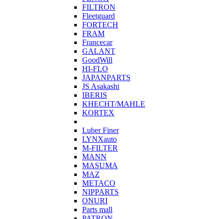
FILTRON
Fleetguard
FORTECH
FRAM
Francecar
GALANT
GoodWill
HI-FLO
JAPANPARTS
JS Asakashi
IBERIS
KHECHT/MAHLE
KORTEX
Luber Finer
LYNXauto
M-FILTER
MANN
MASUMA
MAZ
METACO
NIPPARTS
ONURI
Parts mall
PATRON