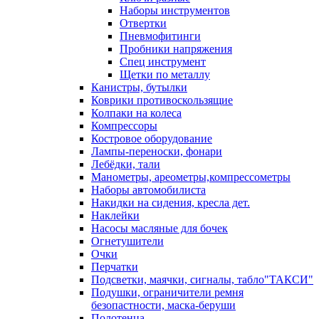
Наборы инструментов
Отвертки
Пневмофитинги
Пробники напряжения
Спец инструмент
Щетки по металлу
Канистры, бутылки
Коврики противоскользящие
Колпаки на колеса
Компрессоры
Костровое оборудование
Лампы-переноски, фонари
Лебёдки, тали
Манометры, ареометры,компрессометры
Наборы автомобилиста
Накидки на сидения, кресла дет.
Наклейки
Насосы масляные для бочек
Огнетушители
Очки
Перчатки
Подсветки, маячки, сигналы, табло"ТАКСИ"
Подушки, ограничители ремня
безопастности, маска-беруши
Полотенца