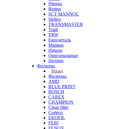
Pilenga
Remsa
SCT MANNOL
Stellox
TRANSMASTER
Triali
TRW
Евродеталь
Маркон
Начало
Оригинальные
Цитрон
Фильтры
Назад
Фильтры
AMD
BLUE PRINT
BOSCH
CAREX
CHAMPION
Clean filter
Corteco
EKOFIL
FEBI
FENOX