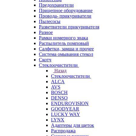
Предохранители
Прицепное оборудование
Провода- прикуриватели
Пылесосы
Разветвители прикуривателя
Разное
Рамки номерного знака
Распылитель помповый
Салфетки, замша и прочее
Система омывания стекол
Скотч
Стеклоочистители
Назад
Стеклоочистители
ALCA
AVS
BOSCH
DENSO
ENDUROVISION
GOODYEAR
LUCKY WAY
LYNX
Адаптеры для щеток
Распродажа