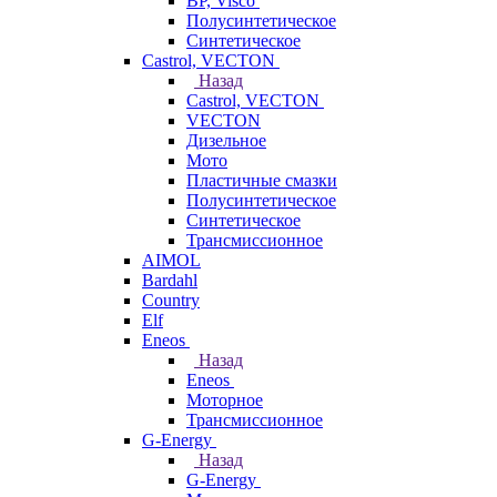
BP, Visco
Полусинтетическое
Синтетическое
Castrol, VECTON
Назад
Castrol, VECTON
VECTON
Дизельное
Мото
Пластичные смазки
Полусинтетическое
Синтетическое
Трансмиссионное
AIMOL
Bardahl
Country
Elf
Eneos
Назад
Eneos
Моторное
Трансмиссионное
G-Energy
Назад
G-Energy