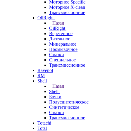
Моторное Specific
Моторное X-clean
Трансмиссионное
OilRight
Назад
OilRight
Веретенное
Дизельное
Минеральное
Промывочное
Смазки
Специальное
Трансмиссионное
Ravenol
RM
Shell
Назад
Shell
Бочки
Полусинтетическое
Синтетическое
Смазки
Трансмиссионное
Totachi
Total