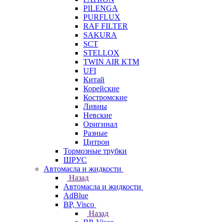
PILENGA
PURFLUX
RAF FILTER
SAKURA
SCT
STELLOX
TWIN AIR KTM
UFI
Китай
Корейские
Костромские
Ливны
Невские
Оригинал
Разные
Цитрон
Тормозные трубки
ШРУС
Автомасла и жидкости
Назад
Автомасла и жидкости
AdBlue
BP, Visco
Назад