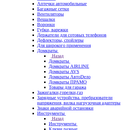
Аптечки автомобильные
Багажные сетки
Вентиляторы
Вешалки
Воронки
Губки, варежки
Держатели для сотовых телефонов
Дефлекторы, спойлеры
Для широкого применения
Домкраты
Назад
Домкраты
Домкраты AIRLINE
Домкраты AVS
Домкраты АвтоDело
Домкраты ПРАМО
Товары для гаража
Зажигалки,горелки,газ
Зарядные устройства. пребразователи
напряжения, вилка нагрузочная адаптеры
Знаки аварийной остановки
Инструменты
Назад
Инструменты
Ключи разные