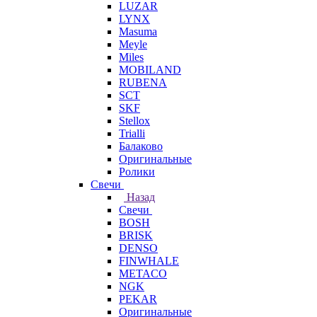
LUZAR
LYNX
Masuma
Meyle
Miles
MOBILAND
RUBENA
SCT
SKF
Stellox
Trialli
Балаково
Оригинальные
Ролики
Свечи
Назад
Свечи
BOSH
BRISK
DENSO
FINWHALE
METACO
NGK
PEKAR
Оригинальные