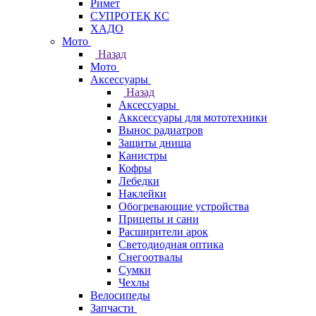
Римет
СУПРОТЕК КС
ХАДО
Мото
Назад
Мото
Аксессуары
Назад
Аксессуары
Акксессуары для мототехники
Вынос радиатров
Защиты днища
Канистры
Кофры
Лебедки
Наклейки
Обогревающие устройства
Прицепы и сани
Расширители арок
Светодиодная оптика
Снегоотвалы
Сумки
Чехлы
Велосипеды
Запчасти