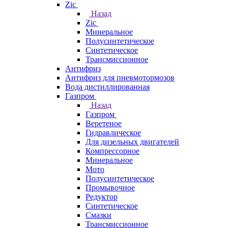
Zic
Назад
Zic
Минеральное
Полусинтетическое
Синтетическое
Трансмиссионное
Антифриз
Антифриз для пневмотормозов
Вода дистиллированная
Газпром
Назад
Газпром
Веретеное
Гидравлическое
Для дизельных двигателей
Компрессорное
Минеральное
Мото
Полусинтетическое
Промывочное
Редуктор
Синтетическое
Смазки
Трансмиссионное