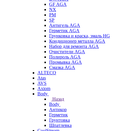
GF AGA
NX
PM
SP
Антигель AGA
Герметик AGA
Грунковка и краска, эмаль HG
Кондиционер металла AGA
Набор для ремонта AGA
Очистители AGA
Полироль AGA
Промывка AGA
Смазка AGA
ALTECO
Atas
AVS
Axiom
Body
Назад
Body
Антикор
Герметик
Грунтовка
Шпатлевка
CoolStream