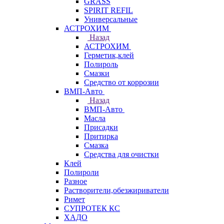
GRASS
SPIRIT REFIL
Универсальные
АСТРОХИМ
Назад
АСТРОХИМ
Герметик,клей
Полироль
Смазки
Средство от коррозии
ВМП-Авто
Назад
ВМП-Авто
Масла
Присадки
Притирка
Смазка
Средства для очистки
Клей
Полироли
Разное
Растворители,обезжириватели
Римет
СУПРОТЕК КС
ХАДО