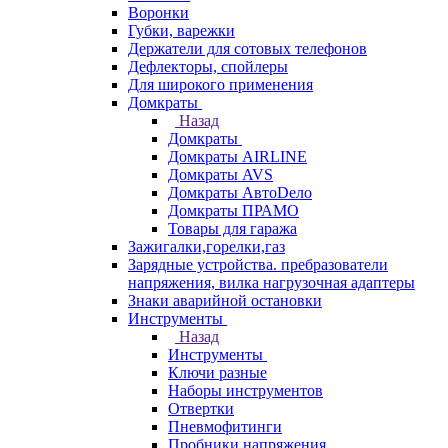
Воронки
Губки, варежки
Держатели для сотовых телефонов
Дефлекторы, спойлеры
Для широкого применения
Домкраты
Назад
Домкраты
Домкраты AIRLINE
Домкраты AVS
Домкраты АвтоDело
Домкраты ПРАМО
Товары для гаража
Зажигалки,горелки,газ
Зарядные устройства. пребразователи
напряжения, вилка нагрузочная адаптеры
Знаки аварийной остановки
Инструменты
Назад
Инструменты
Ключи разные
Наборы инструментов
Отвертки
Пневмофитинги
Пробники напряжения