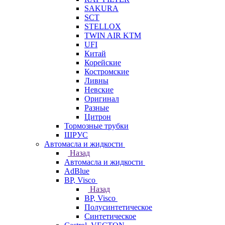
SAKURA
SCT
STELLOX
TWIN AIR KTM
UFI
Китай
Корейские
Костромские
Ливны
Невские
Оригинал
Разные
Цитрон
Тормозные трубки
ШРУС
Автомасла и жидкости
Назад
Автомасла и жидкости
AdBlue
BP, Visco
Назад
BP, Visco
Полусинтетическое
Синтетическое