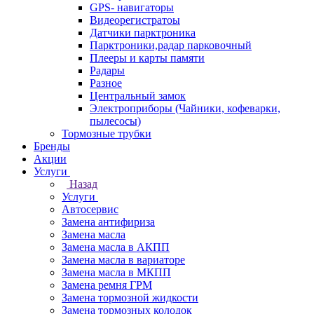
GPS- навигаторы
Видеорегистратоы
Датчики парктроника
Парктроники,радар парковочный
Плееры и карты памяти
Радары
Разное
Центральный замок
Электроприборы (Чайники, кофеварки,
пылесосы)
Тормозные трубки
Бренды
Акции
Услуги
Назад
Услуги
Автосервис
Замена антифириза
Замена масла
Замена масла в АКПП
Замена масла в вариаторе
Замена масла в МКПП
Замена ремня ГРМ
Замена тормозной жидкости
Замена тормозных колодок