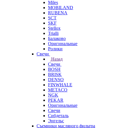
Miles
MOBILAND
RUBENA
SCT
SKF
Stellox
Trialli
Балаково
Оригинальные
Ролики
Свечи
Назад
Свечи
BOSH
BRISK
DENSO
FINWHALE
METACO
NGK
PEKAR
Оригинальные
Свечи
Сибдеталь
Энгельс
Съемники масляного фильтра