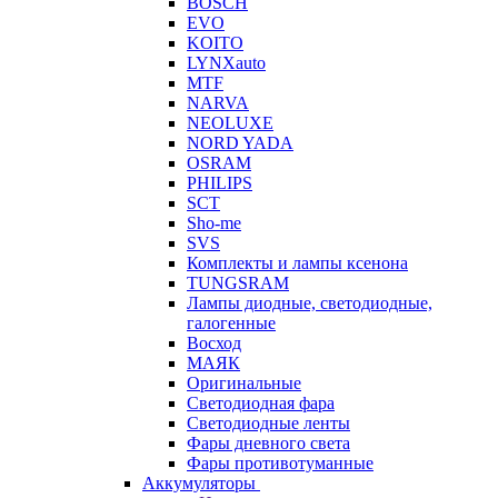
BOSCH
EVO
KOITO
LYNXauto
MTF
NARVA
NEOLUXE
NORD YADA
OSRAM
PHILIPS
SCT
Sho-me
SVS
Комплекты и лампы ксенона
TUNGSRAM
Лампы диодные, светодиодные,
галогенные
Восход
МАЯК
Оригинальные
Светодиодная фара
Светодиодные ленты
Фары дневного света
Фары противотуманные
Аккумуляторы