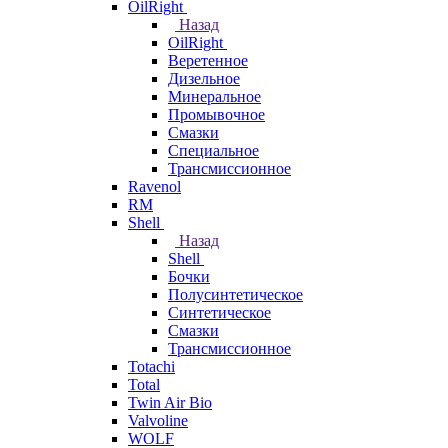
OilRight
Назад
OilRight
Веретенное
Дизельное
Минеральное
Промывочное
Смазки
Специальное
Трансмиссионное
Ravenol
RM
Shell
Назад
Shell
Бочки
Полусинтетическое
Синтетическое
Смазки
Трансмиссионное
Totachi
Total
Twin Air Bio
Valvoline
WOLF