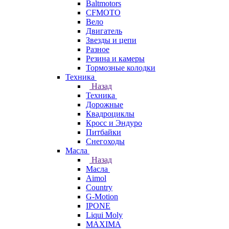
Baltmotors
CFMOTO
Вело
Двигатель
Звезды и цепи
Разное
Резина и камеры
Тормозные колодки
Техника
Назад
Техника
Дорожные
Квадроциклы
Кросс и Эндуро
Питбайки
Снегоходы
Масла
Назад
Масла
Aimol
Country
G-Motion
IPONE
Liqui Moly
MAXIMA