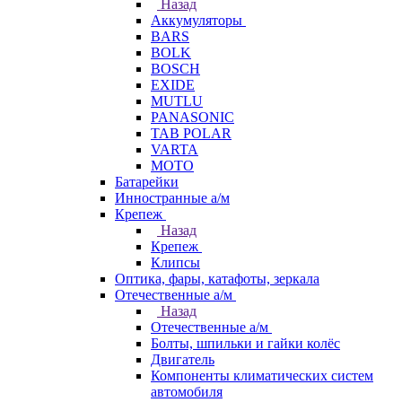
Назад
Аккумуляторы
BARS
BOLK
BOSCH
EXIDE
MUTLU
PANASONIC
TAB POLAR
VARTA
МОТО
Батарейки
Инностранные а/м
Крепеж
Назад
Крепеж
Клипсы
Оптика, фары, катафоты, зеркала
Отечественные а/м
Назад
Отечественные а/м
Болты, шпильки и гайки колёс
Двигатель
Компоненты климатических систем
автомобиля