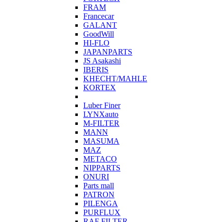
FRAM
Francecar
GALANT
GoodWill
HI-FLO
JAPANPARTS
JS Asakashi
IBERIS
KHECHT/MAHLE
KORTEX
Luber Finer
LYNXauto
M-FILTER
MANN
MASUMA
MAZ
METACO
NIPPARTS
ONURI
Parts mall
PATRON
PILENGA
PURFLUX
RAF FILTER