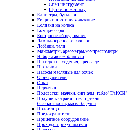
Спец инструмент
Щетки по металлу
Канистры, бутылки
Коврики противоскользящие
Колпаки на колеса
Компрессоры
Костровое оборудование
Лампы-переноски, фонари
Лебёдки, тали
Манометры, ареометры,компрессометры
Наборы автомобилиста
Накидки на сидения, кресла дет.
Наклейки
Насосы масляные для бочек
Огнетушители
Очки
Перчатки
Подсветки, маячки, сигналы, табло"ТАКСИ"
Подушки, ограничители ремня
безопастности, маска-беруши
Полотенца
Предохранители
Прицепное оборудование
Провода- прикуриватели
Пылесосы