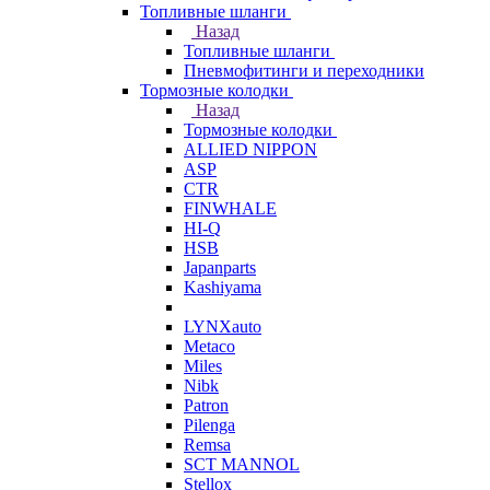
Топливные шланги
Назад
Топливные шланги
Пневмофитинги и переходники
Тормозные колодки
Назад
Тормозные колодки
ALLIED NIPPON
ASP
CTR
FINWHALE
HI-Q
HSB
Japanparts
Kashiyama
LYNXauto
Metaco
Miles
Nibk
Patron
Pilenga
Remsa
SCT MANNOL
Stellox