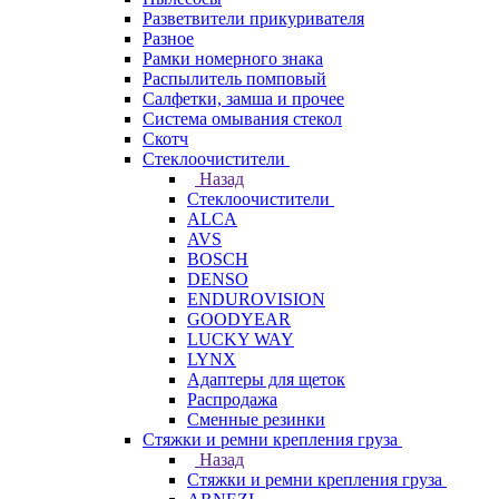
Разветвители прикуривателя
Разное
Рамки номерного знака
Распылитель помповый
Салфетки, замша и прочее
Система омывания стекол
Скотч
Стеклоочистители
Назад
Стеклоочистители
ALCA
AVS
BOSCH
DENSO
ENDUROVISION
GOODYEAR
LUCKY WAY
LYNX
Адаптеры для щеток
Распродажа
Сменные резинки
Стяжки и ремни крепления груза
Назад
Стяжки и ремни крепления груза