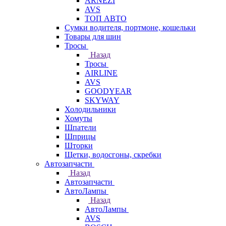
ARNEZI
AVS
ТОП АВТО
Сумки водителя, портмоне, кошельки
Товары для шин
Тросы
Назад
Тросы
AIRLINE
AVS
GOODYEAR
SKYWAY
Холодильники
Хомуты
Шпатели
Шприцы
Шторки
Щетки, водосгоны, скребки
Автозапчасти
Назад
Автозапчасти
АвтоЛампы
Назад
АвтоЛампы
AVS