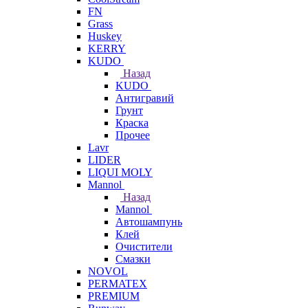
FN
Grass
Huskey
KERRY
KUDO
Назад
KUDO
Антигравий
Грунт
Краска
Прочее
Lavr
LIDER
LIQUI MOLY
Mannol
Назад
Mannol
Автошампунь
Клей
Очистители
Смазки
NOVOL
PERMATEX
PREMIUM