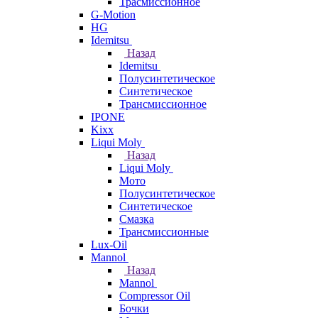
Трасмиссионное
G-Motion
HG
Idemitsu
Назад
Idemitsu
Полусинтетическое
Синтетическое
Трансмиссионное
IPONE
Kixx
Liqui Moly
Назад
Liqui Moly
Мото
Полусинтетическое
Синтетическое
Смазка
Трансмиссионные
Lux-Oil
Mannol
Назад
Mannol
Compressor Oil
Бочки