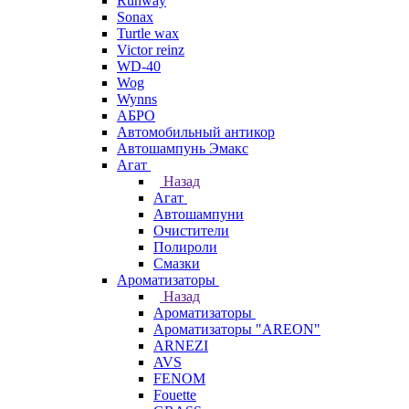
Runway
Sonax
Turtle wax
Victor reinz
WD-40
Wog
Wynns
АБРО
Автомобильный антикор
Автошампунь Эмакс
Агат
Назад
Агат
Автошампуни
Очистители
Полироли
Смазки
Ароматизаторы
Назад
Ароматизаторы
Ароматизаторы "AREON"
ARNEZI
AVS
FENOM
Fouette