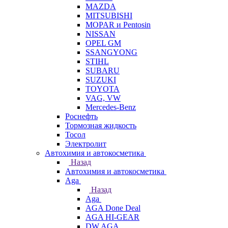
MAZDA
MITSUBISHI
MOPAR и Pentosin
NISSAN
OPEL GM
SSANGYONG
STIHL
SUBARU
SUZUKI
TOYOTA
VAG, VW
Мercedes-Benz
Роснефть
Тормозная жидкость
Тосол
Электролит
Автохимия и автокосметика
Назад
Автохимия и автокосметика
Aga
Назад
Aga
AGA Done Deal
AGA HI-GEAR
DW AGA