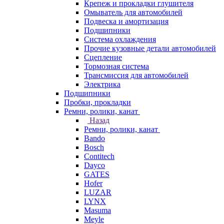
Крепеж и прокладки глушителя
Омыватель для автомобилей
Подвеска и амортизация
Подшипники
Система охлаждения
Прочие кузовные детали автомобилей
Сцепление
Тормозная система
Трансмиссия для автомобилей
Электрика
Подшипники
Пробки, прокладки
Ремни, ролики, канат
Назад
Ремни, ролики, канат
Bando
Bosch
Contitech
Dayco
GATES
Hofer
LUZAR
LYNX
Masuma
Meyle