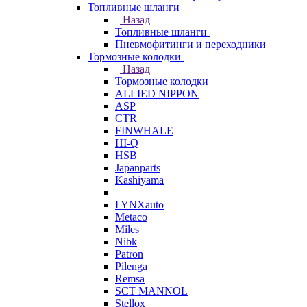
Топливные шланги
Назад
Топливные шланги
Пневмофитинги и переходники
Тормозные колодки
Назад
Тормозные колодки
ALLIED NIPPON
ASP
CTR
FINWHALE
HI-Q
HSB
Japanparts
Kashiyama
LYNXauto
Metaco
Miles
Nibk
Patron
Pilenga
Remsa
SCT MANNOL
Stellox