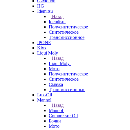
G-Motion
HG
Idemitsu
Назад
Idemitsu
Полусинтетическое
Синтетическое
Трансмиссионное
IPONE
Kixx
Liqui Moly
Назад
Liqui Moly
Мото
Полусинтетическое
Синтетическое
Смазка
Трансмиссионные
Lux-Oil
Mannol
Назад
Mannol
Compressor Oil
Бочки
Мото