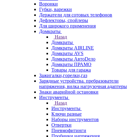
Воронки
Губки, варежки
Держатели для сотовых телефонов
Дефлекторы, спойлеры
Для широкого применения
Домкраты
Назад
Домкраты
Домкраты AIRLINE
Домкраты AVS
Домкраты АвтоDело
Домкраты ПРАМО
Товары для гаража
Зажигалки,горелки,газ
Зарядные устройства. пребразователи
напряжения, вилка нагрузочная адаптеры
Знаки аварийной остановки
Инструменты
Назад
Инструменты
Ключи разные
Наборы инструментов
Отвертки
Пневмофитинги
Пробники напряжения