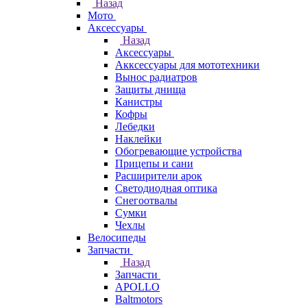
Назад
Мото
Аксессуары
Назад
Аксессуары
Акксессуары для мототехники
Вынос радиатров
Защиты днища
Канистры
Кофры
Лебедки
Наклейки
Обогревающие устройства
Прицепы и сани
Расширители арок
Светодиодная оптика
Снегоотвалы
Сумки
Чехлы
Велосипеды
Запчасти
Назад
Запчасти
APOLLO
Baltmotors