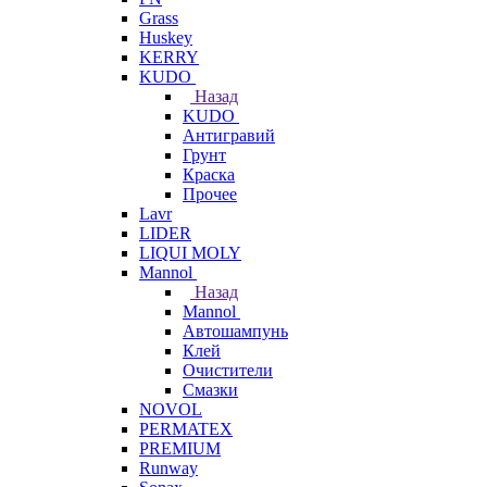
Grass
Huskey
KERRY
KUDO
Назад
KUDO
Антигравий
Грунт
Краска
Прочее
Lavr
LIDER
LIQUI MOLY
Mannol
Назад
Mannol
Автошампунь
Клей
Очистители
Смазки
NOVOL
PERMATEX
PREMIUM
Runway