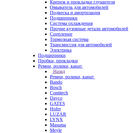
Крепеж и прокладки глушителя
Омыватель для автомобилей
Подвеска и амортизация
Подшипники
Система охлаждения
Прочие кузовные детали автомобилей
Сцепление
Тормозная система
Трансмиссия для автомобилей
Электрика
Подшипники
Пробки, прокладки
Ремни, ролики, канат
Назад
Ремни, ролики, канат
Bando
Bosch
Contitech
Dayco
GATES
Hofer
LUZAR
LYNX
Masuma
Meyle