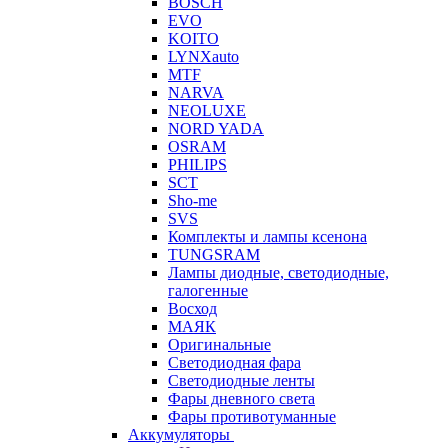
BOSCH
EVO
KOITO
LYNXauto
MTF
NARVA
NEOLUXE
NORD YADA
OSRAM
PHILIPS
SCT
Sho-me
SVS
Комплекты и лампы ксенона
TUNGSRAM
Лампы диодные, светодиодные,
галогенные
Восход
МАЯК
Оригинальные
Светодиодная фара
Светодиодные ленты
Фары дневного света
Фары противотуманные
Аккумуляторы