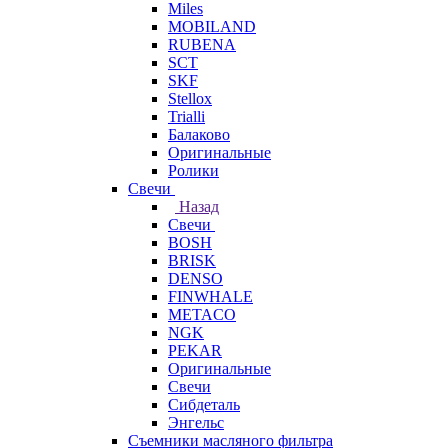
Miles
MOBILAND
RUBENA
SCT
SKF
Stellox
Trialli
Балаково
Оригинальные
Ролики
Свечи
Назад
Свечи
BOSH
BRISK
DENSO
FINWHALE
METACO
NGK
PEKAR
Оригинальные
Свечи
Сибдеталь
Энгельс
Съемники масляного фильтра