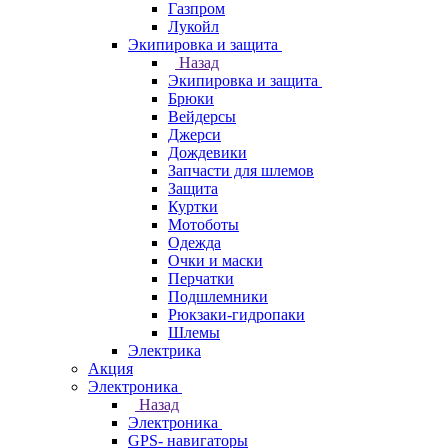
Газпром
Лукойл
Экипировка и защита
Назад
Экипировка и защита
Брюки
Вейдерсы
Джерси
Дождевики
Запчасти для шлемов
Защита
Куртки
Мотоботы
Одежда
Очки и маски
Перчатки
Подшлемники
Рюкзаки-гидропаки
Шлемы
Электрика
Акция
Электроника
Назад
Электроника
GPS- навигаторы