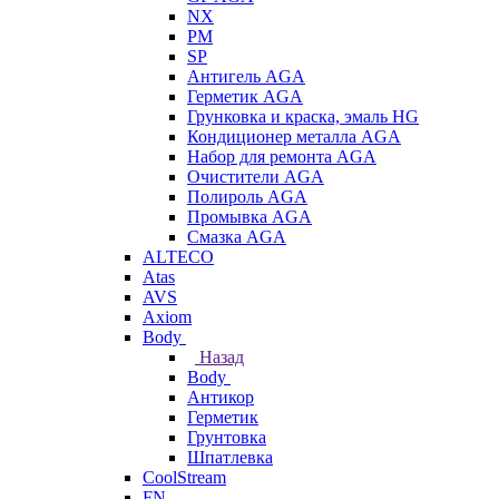
NX
PM
SP
Антигель AGA
Герметик AGA
Грунковка и краска, эмаль HG
Кондиционер металла AGA
Набор для ремонта AGA
Очистители AGA
Полироль AGA
Промывка AGA
Смазка AGA
ALTECO
Atas
AVS
Axiom
Body
Назад
Body
Антикор
Герметик
Грунтовка
Шпатлевка
CoolStream
FN