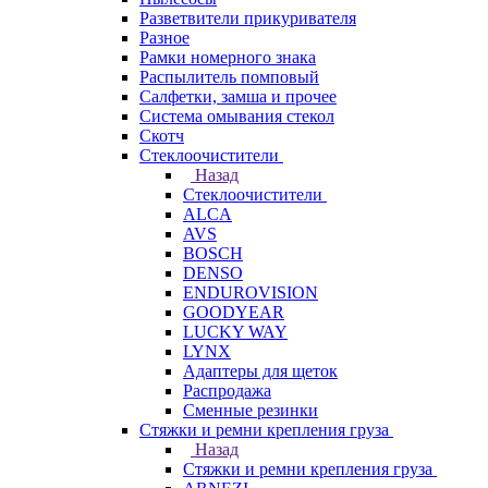
Разветвители прикуривателя
Разное
Рамки номерного знака
Распылитель помповый
Салфетки, замша и прочее
Система омывания стекол
Скотч
Стеклоочистители
Назад
Стеклоочистители
ALCA
AVS
BOSCH
DENSO
ENDUROVISION
GOODYEAR
LUCKY WAY
LYNX
Адаптеры для щеток
Распродажа
Сменные резинки
Стяжки и ремни крепления груза
Назад
Стяжки и ремни крепления груза