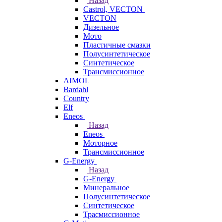
Назад
Castrol, VECTON
VECTON
Дизельное
Мото
Пластичные смазки
Полусинтетическое
Синтетическое
Трансмиссионное
AIMOL
Bardahl
Country
Elf
Eneos
Назад
Eneos
Моторное
Трансмиссионное
G-Energy
Назад
G-Energy
Минеральное
Полусинтетическое
Синтетическое
Трасмиссионное