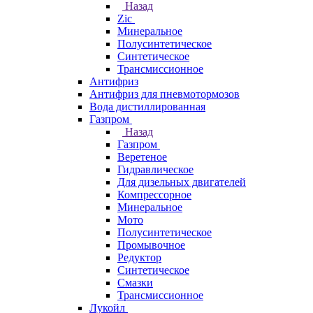
Назад
Zic
Минеральное
Полусинтетическое
Синтетическое
Трансмиссионное
Антифриз
Антифриз для пневмотормозов
Вода дистиллированная
Газпром
Назад
Газпром
Веретеное
Гидравлическое
Для дизельных двигателей
Компрессорное
Минеральное
Мото
Полусинтетическое
Промывочное
Редуктор
Синтетическое
Смазки
Трансмиссионное
Лукойл