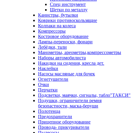
Спец инструмент
Щетки по металлу
Канистры, бутылки
Коврики противоскользящие
Колпаки на колеса
Компрессоры
Костровое оборудование
Лампы-переноски, фонари
Лебёдки, тали
Манометры, ареометры,компрессометры
Наборы автомобилиста
Накидки на сидения, кресла дет.
Наклейки
Насосы масляные для бочек
Огнетушители
Очки
Перчатки
Подсветки, маячки, сигналы, табло"ТАКСИ"
Подушки, ограничители ремня
безопастности, маска-беруши
Полотенца
Предохранители
Прицепное оборудование
Провода- прикуриватели
Пылесосы