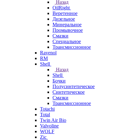
Назад
OilRight
Веретенное
Дизельное
Минеральное
Промывочное
Смазки
Специальное
Трансмиссионное
Ravenol
RM
Shell
Назад
Shell
Бочки
Полусинтетическое
Синтетическое
Смазки
Трансмиссионное
Totachi
Total
Twin Air Bio
Valvoline
WOLF
Zic