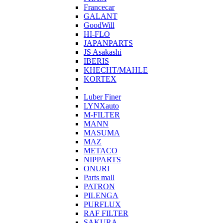
Francecar
GALANT
GoodWill
HI-FLO
JAPANPARTS
JS Asakashi
IBERIS
KHECHT/MAHLE
KORTEX
Luber Finer
LYNXauto
M-FILTER
MANN
MASUMA
MAZ
METACO
NIPPARTS
ONURI
Parts mall
PATRON
PILENGA
PURFLUX
RAF FILTER
SAKURA