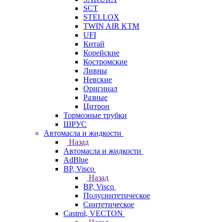
SCT
STELLOX
TWIN AIR KTM
UFI
Китай
Корейские
Костромские
Ливны
Невские
Оригинал
Разные
Цитрон
Тормозные трубки
ШРУС
Автомасла и жидкости
Назад
Автомасла и жидкости
AdBlue
BP, Visco
Назад
BP, Visco
Полусинтетическое
Синтетическое
Castrol, VECTON