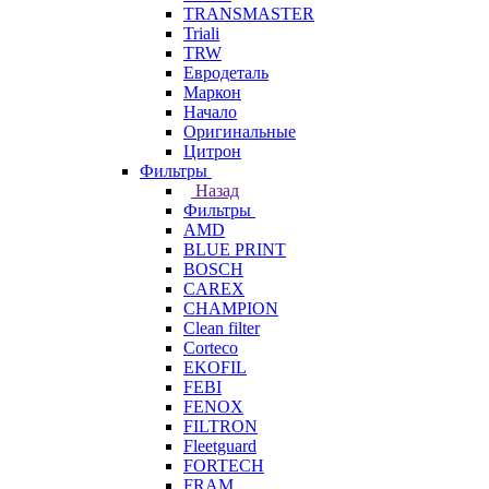
TRANSMASTER
Triali
TRW
Евродеталь
Маркон
Начало
Оригинальные
Цитрон
Фильтры
Назад
Фильтры
AMD
BLUE PRINT
BOSCH
CAREX
CHAMPION
Clean filter
Corteco
EKOFIL
FEBI
FENOX
FILTRON
Fleetguard
FORTECH
FRAM