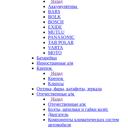
Назад
Аккумуляторы
BARS
BOLK
BOSCH
EXIDE
MUTLU
PANASONIC
TAB POLAR
VARTA
МОТО
Батарейки
Инностранные а/м
Крепеж
Назад
Крепеж
Клипсы
Оптика, фары, катафоты, зеркала
Отечественные а/м
Назад
Отечественные а/м
Болты, шпильки и гайки колёс
Двигатель
Компоненты климатических систем
автомобиля