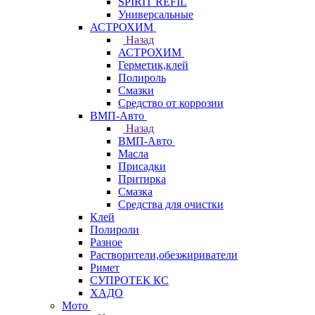
SPIRIT REFIL
Универсальные
АСТРОХИМ
Назад
АСТРОХИМ
Герметик,клей
Полироль
Смазки
Средство от коррозии
ВМП-Авто
Назад
ВМП-Авто
Масла
Присадки
Притирка
Смазка
Средства для очистки
Клей
Полироли
Разное
Растворители,обезжириватели
Римет
СУПРОТЕК КС
ХАДО
Мото