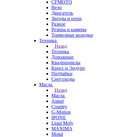
CFMOTO
Вело
Двигатель
Звезды и цепи
Разное
Резина и камеры
Тормозные колодки
Техника
Назад
Техника
Дорожные
Квадроциклы
Кросс и Эндуро
Питбайки
Снегоходы
Масла
Назад
Масла
Aimol
Country
G-Motion
IPONE
Liqui Moly
MAXIMA
Motul