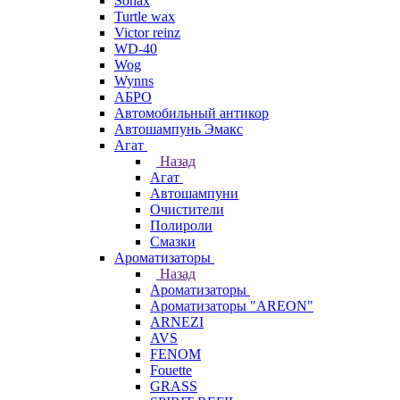
Sonax
Turtle wax
Victor reinz
WD-40
Wog
Wynns
АБРО
Автомобильный антикор
Автошампунь Эмакс
Агат
Назад
Агат
Автошампуни
Очистители
Полироли
Смазки
Ароматизаторы
Назад
Ароматизаторы
Ароматизаторы "AREON"
ARNEZI
AVS
FENOM
Fouette
GRASS