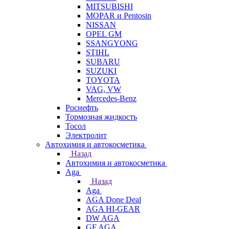
MITSUBISHI
MOPAR и Pentosin
NISSAN
OPEL GM
SSANGYONG
STIHL
SUBARU
SUZUKI
TOYOTA
VAG, VW
Мercedes-Benz
Роснефть
Тормозная жидкость
Тосол
Электролит
Автохимия и автокосметика
Назад
Автохимия и автокосметика
Aga
Назад
Aga
AGA Done Deal
AGA HI-GEAR
DW AGA
GF AGA