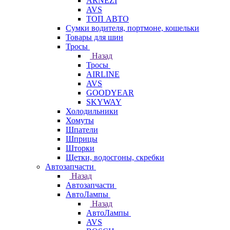
ARNEZI
AVS
ТОП АВТО
Сумки водителя, портмоне, кошельки
Товары для шин
Тросы
Назад
Тросы
AIRLINE
AVS
GOODYEAR
SKYWAY
Холодильники
Хомуты
Шпатели
Шприцы
Шторки
Щетки, водосгоны, скребки
Автозапчасти
Назад
Автозапчасти
АвтоЛампы
Назад
АвтоЛампы
AVS