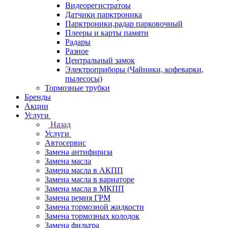
Видеорегистратоы
Датчики парктроника
Парктроники,радар парковочный
Плееры и карты памяти
Радары
Разное
Центральный замок
Электроприборы (Чайники, кофеварки,
пылесосы)
Тормозные трубки
Бренды
Акции
Услуги
Назад
Услуги
Автосервис
Замена антифириза
Замена масла
Замена масла в АКПП
Замена масла в вариаторе
Замена масла в МКПП
Замена ремня ГРМ
Замена тормозной жидкости
Замена тормозных колодок
Замена фильтра