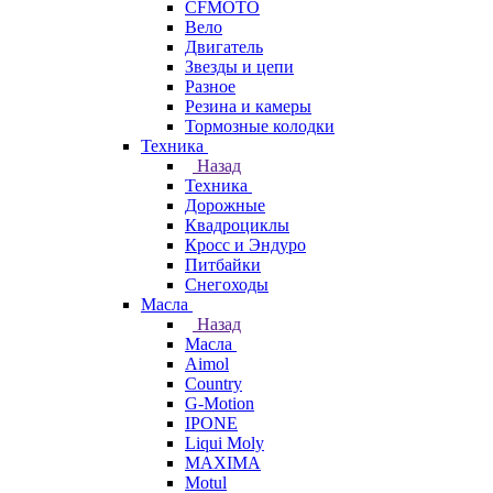
CFMOTO
Вело
Двигатель
Звезды и цепи
Разное
Резина и камеры
Тормозные колодки
Техника
Назад
Техника
Дорожные
Квадроциклы
Кросс и Эндуро
Питбайки
Снегоходы
Масла
Назад
Масла
Aimol
Country
G-Motion
IPONE
Liqui Moly
MAXIMA
Motul