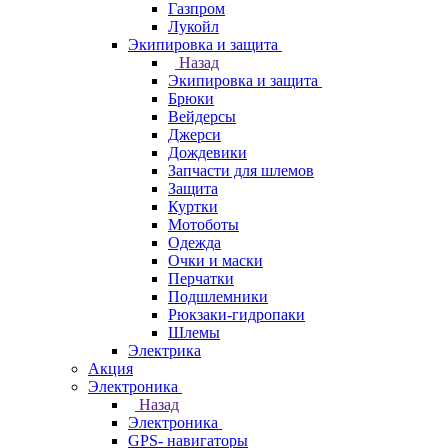
Газпром
Лукойл
Экипировка и защита
Назад
Экипировка и защита
Брюки
Вейдерсы
Джерси
Дождевики
Запчасти для шлемов
Защита
Куртки
Мотоботы
Одежда
Очки и маски
Перчатки
Подшлемники
Рюкзаки-гидропаки
Шлемы
Электрика
Акция
Электроника
Назад
Электроника
GPS- навигаторы