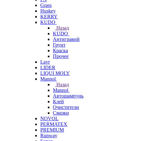
Grass
Huskey
KERRY
KUDO
Назад
KUDO
Антигравий
Грунт
Краска
Прочее
Lavr
LIDER
LIQUI MOLY
Mannol
Назад
Mannol
Автошампунь
Клей
Очистители
Смазки
NOVOL
PERMATEX
PREMIUM
Runway