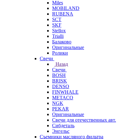
Miles
MOBILAND
RUBENA
SCT
SKF
Stellox
Trialli
Балаково
Оригинальные
Ролики
Свечи
Назад
Свечи
BOSH
BRISK
DENSO
FINWHALE
METACO
NGK
PEKAR
Оригинальные
Свечи для отечественных авт.
Сибдеталь
Энгельс
Съемники масляного фильтра