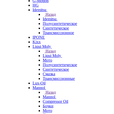
G-Motion
HG
Idemitsu
Назад
Idemitsu
Полусинтетическое
Синтетическое
Трансмиссионное
IPONE
Kixx
Liqui Moly
Назад
Liqui Moly
Мото
Полусинтетическое
Синтетическое
Смазка
Трансмиссионные
Lux-Oil
Mannol
Назад
Mannol
Compressor Oil
Бочки
Мото