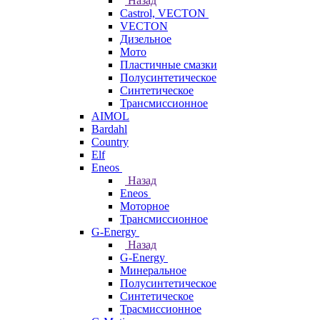
Назад
Castrol, VECTON
VECTON
Дизельное
Мото
Пластичные смазки
Полусинтетическое
Синтетическое
Трансмиссионное
AIMOL
Bardahl
Country
Elf
Eneos
Назад
Eneos
Моторное
Трансмиссионное
G-Energy
Назад
G-Energy
Минеральное
Полусинтетическое
Синтетическое
Трасмиссионное