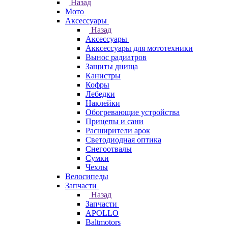
Назад
Мото
Аксессуары
Назад
Аксессуары
Акксессуары для мототехники
Вынос радиатров
Защиты днища
Канистры
Кофры
Лебедки
Наклейки
Обогревающие устройства
Прицепы и сани
Расширители арок
Светодиодная оптика
Снегоотвалы
Сумки
Чехлы
Велосипеды
Запчасти
Назад
Запчасти
APOLLO
Baltmotors