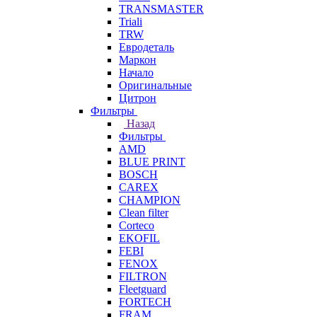
TRANSMASTER
Triali
TRW
Евродеталь
Маркон
Начало
Оригинальные
Цитрон
Фильтры
Назад
Фильтры
AMD
BLUE PRINT
BOSCH
CAREX
CHAMPION
Clean filter
Corteco
EKOFIL
FEBI
FENOX
FILTRON
Fleetguard
FORTECH
FRAM