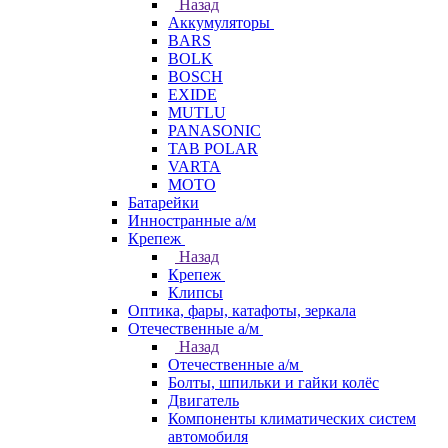
Назад
Аккумуляторы
BARS
BOLK
BOSCH
EXIDE
MUTLU
PANASONIC
TAB POLAR
VARTA
МОТО
Батарейки
Инностранные а/м
Крепеж
Назад
Крепеж
Клипсы
Оптика, фары, катафоты, зеркала
Отечественные а/м
Назад
Отечественные а/м
Болты, шпильки и гайки колёс
Двигатель
Компоненты климатических систем
автомобиля