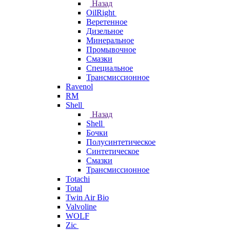
Назад
OilRight
Веретенное
Дизельное
Минеральное
Промывочное
Смазки
Специальное
Трансмиссионное
Ravenol
RM
Shell
Назад
Shell
Бочки
Полусинтетическое
Синтетическое
Смазки
Трансмиссионное
Totachi
Total
Twin Air Bio
Valvoline
WOLF
Zic