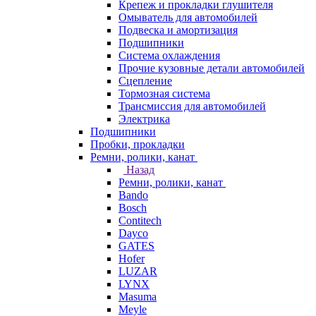
Крепеж и прокладки глушителя
Омыватель для автомобилей
Подвеска и амортизация
Подшипники
Система охлаждения
Прочие кузовные детали автомобилей
Сцепление
Тормозная система
Трансмиссия для автомобилей
Электрика
Подшипники
Пробки, прокладки
Ремни, ролики, канат
Назад
Ремни, ролики, канат
Bando
Bosch
Contitech
Dayco
GATES
Hofer
LUZAR
LYNX
Masuma
Meyle