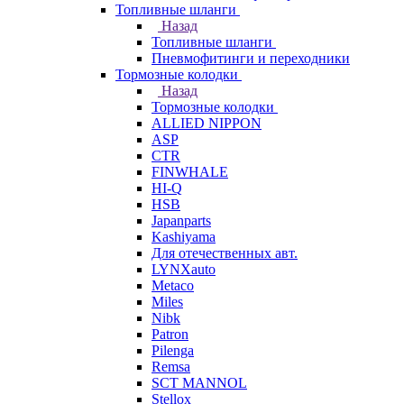
Топливные шланги
Назад
Топливные шланги
Пневмофитинги и переходники
Тормозные колодки
Назад
Тормозные колодки
ALLIED NIPPON
ASP
CTR
FINWHALE
HI-Q
HSB
Japanparts
Kashiyama
Для отечественных авт.
LYNXauto
Metaco
Miles
Nibk
Patron
Pilenga
Remsa
SCT MANNOL
Stellox