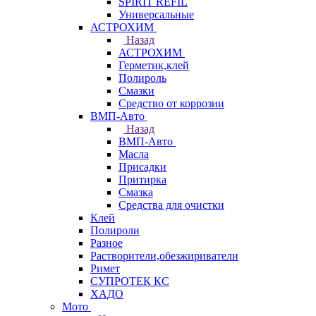
SPIRIT REFIL
Универсальные
АСТРОХИМ
Назад
АСТРОХИМ
Герметик,клей
Полироль
Смазки
Средство от коррозии
ВМП-Авто
Назад
ВМП-Авто
Масла
Присадки
Притирка
Смазка
Средства для очистки
Клей
Полироли
Разное
Растворители,обезжириватели
Римет
СУПРОТЕК КС
ХАДО
Мото