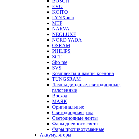
BOSCH
EVO
KOITO
LYNXauto
MTF
NARVA
NEOLUXE
NORD YADA
OSRAM
PHILIPS
SCT
Sho-me
SVS
Комплекты и лампы ксенона
TUNGSRAM
Лампы диодные, светодиодные,
галогенные
Восход
МАЯК
Оригинальные
Светодиодная фара
Светодиодные ленты
Фары дневного света
Фары противотуманные
Аккумуляторы