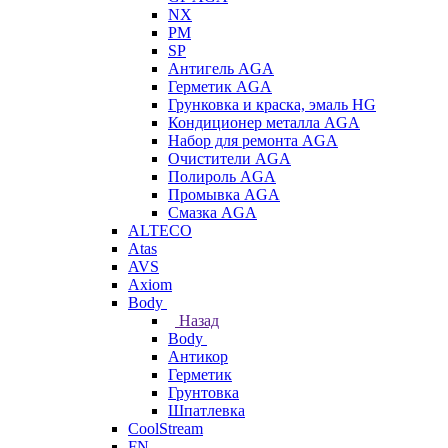
NX
PM
SP
Антигель AGA
Герметик AGA
Грунковка и краска, эмаль HG
Кондиционер металла AGA
Набор для ремонта AGA
Очистители AGA
Полироль AGA
Промывка AGA
Смазка AGA
ALTECO
Atas
AVS
Axiom
Body
Назад
Body
Антикор
Герметик
Грунтовка
Шпатлевка
CoolStream
FN