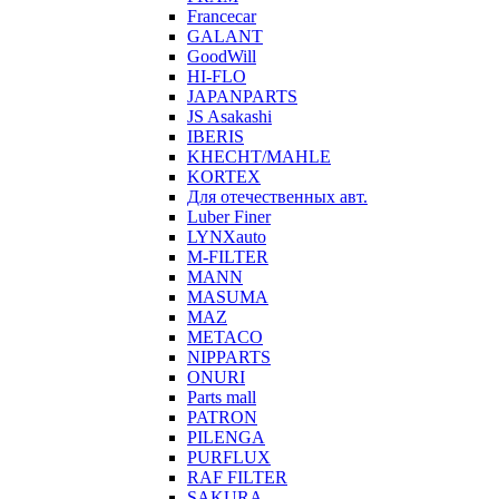
Francecar
GALANT
GoodWill
HI-FLO
JAPANPARTS
JS Asakashi
IBERIS
KHECHT/MAHLE
KORTEX
Для отечественных авт.
Luber Finer
LYNXauto
M-FILTER
MANN
MASUMA
MAZ
METACO
NIPPARTS
ONURI
Parts mall
PATRON
PILENGA
PURFLUX
RAF FILTER
SAKURA