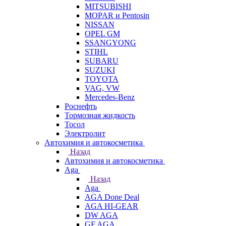
MITSUBISHI
MOPAR и Pentosin
NISSAN
OPEL GM
SSANGYONG
STIHL
SUBARU
SUZUKI
TOYOTA
VAG, VW
Мercedes-Benz
Роснефть
Тормозная жидкость
Тосол
Электролит
Автохимия и автокосметика
Назад
Автохимия и автокосметика
Aga
Назад
Aga
AGA Done Deal
AGA HI-GEAR
DW AGA
GF AGA