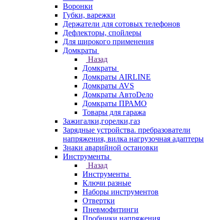
Воронки
Губки, варежки
Держатели для сотовых телефонов
Дефлекторы, спойлеры
Для широкого применения
Домкраты
Назад
Домкраты
Домкраты AIRLINE
Домкраты AVS
Домкраты АвтоDело
Домкраты ПРАМО
Товары для гаража
Зажигалки,горелки,газ
Зарядные устройства. пребразователи
напряжения, вилка нагрузочная адаптеры
Знаки аварийной остановки
Инструменты
Назад
Инструменты
Ключи разные
Наборы инструментов
Отвертки
Пневмофитинги
Пробники напряжения