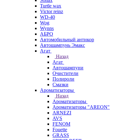
Sonax
Turtle wax
Victor reinz
WD-40
Wog
Wynns
АБРО
Автомобильный антикор
Автошампунь Эмакс
Агат
Назад
Агат
Автошампуни
Очистители
Полироли
Смазки
Ароматизаторы
Назад
Ароматизаторы
Ароматизаторы "AREON"
ARNEZI
AVS
FENOM
Fouette
GRASS