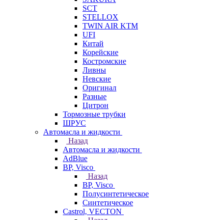
SCT
STELLOX
TWIN AIR KTM
UFI
Китай
Корейские
Костромские
Ливны
Невские
Оригинал
Разные
Цитрон
Тормозные трубки
ШРУС
Автомасла и жидкости
Назад
Автомасла и жидкости
AdBlue
BP, Visco
Назад
BP, Visco
Полусинтетическое
Синтетическое
Castrol, VECTON