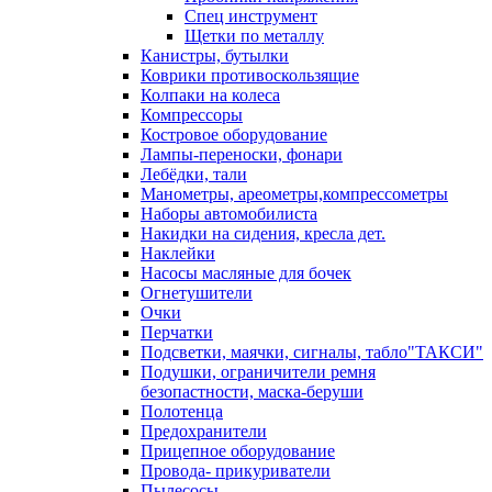
Спец инструмент
Щетки по металлу
Канистры, бутылки
Коврики противоскользящие
Колпаки на колеса
Компрессоры
Костровое оборудование
Лампы-переноски, фонари
Лебёдки, тали
Манометры, ареометры,компрессометры
Наборы автомобилиста
Накидки на сидения, кресла дет.
Наклейки
Насосы масляные для бочек
Огнетушители
Очки
Перчатки
Подсветки, маячки, сигналы, табло"ТАКСИ"
Подушки, ограничители ремня
безопастности, маска-беруши
Полотенца
Предохранители
Прицепное оборудование
Провода- прикуриватели
Пылесосы