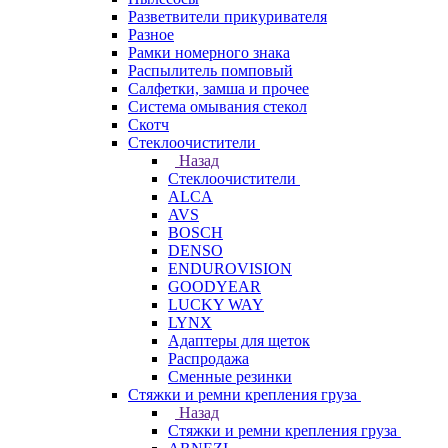
Разветвители прикуривателя
Разное
Рамки номерного знака
Распылитель помповый
Салфетки, замша и прочее
Система омывания стекол
Скотч
Стеклоочистители
Назад
Стеклоочистители
ALCA
AVS
BOSCH
DENSO
ENDUROVISION
GOODYEAR
LUCKY WAY
LYNX
Адаптеры для щеток
Распродажа
Сменные резинки
Стяжки и ремни крепления груза
Назад
Стяжки и ремни крепления груза