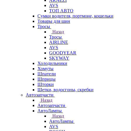
ARNEZI
AVS
ТОП АВТО
Сумки водителя, портмоне, кошельки
Товары для шин
Тросы
Назад
Тросы
AIRLINE
AVS
GOODYEAR
SKYWAY
Холодильники
Хомуты
Шпатели
Шприцы
Шторки
Щетки, водосгоны, скребки
Автозапчасти
Назад
Автозапчасти
АвтоЛампы
Назад
АвтоЛампы
AVS