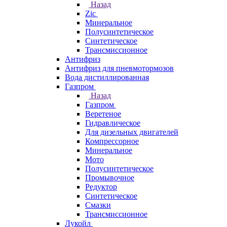
Назад
Zic
Минеральное
Полусинтетическое
Синтетическое
Трансмиссионное
Антифриз
Антифриз для пневмотормозов
Вода дистиллированная
Газпром
Назад
Газпром
Веретеное
Гидравлическое
Для дизельных двигателей
Компрессорное
Минеральное
Мото
Полусинтетическое
Промывочное
Редуктор
Синтетическое
Смазки
Трансмиссионное
Лукойл