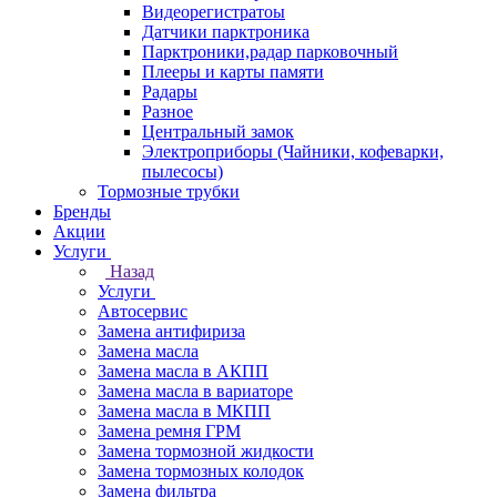
Видеорегистратоы
Датчики парктроника
Парктроники,радар парковочный
Плееры и карты памяти
Радары
Разное
Центральный замок
Электроприборы (Чайники, кофеварки,
пылесосы)
Тормозные трубки
Бренды
Акции
Услуги
Назад
Услуги
Автосервис
Замена антифириза
Замена масла
Замена масла в АКПП
Замена масла в вариаторе
Замена масла в МКПП
Замена ремня ГРМ
Замена тормозной жидкости
Замена тормозных колодок
Замена фильтра