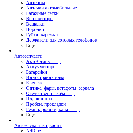
Антенны
Аптечки автомобильные
Багажные сетки
Вентиляторы
Вешалки
Воронки
Губки, варежки
Держатели для сотовых телефонов
Еще
Автозапчасти
АвтоЛампы
Аккумуляторы
Батарейки
Инностранные а/м
Крепеж
Оптика, фары, катафоты, зеркала
Отечественные а/м
Подшипники
Пробки, прокладки
Ремни, ролики, канат
Еще
Автомасла и жидкости
AdBlue