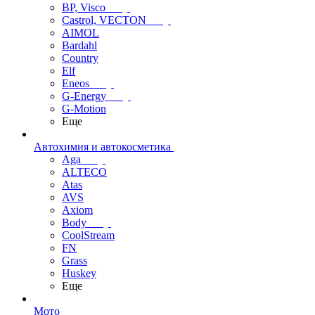
BP, Visco
Castrol, VECTON
AIMOL
Bardahl
Country
Elf
Eneos
G-Energy
G-Motion
Еще
Автохимия и автокосметика
Aga
ALTECO
Atas
AVS
Axiom
Body
CoolStream
FN
Grass
Huskey
Еще
Мото