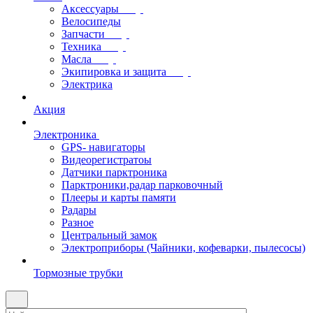
Аксессуары
Велосипеды
Запчасти
Техника
Масла
Экипировка и защита
Электрика
Акция
Электроника
GPS- навигаторы
Видеорегистратоы
Датчики парктроника
Парктроники,радар парковочный
Плееры и карты памяти
Радары
Разное
Центральный замок
Электроприборы (Чайники, кофеварки, пылесосы)
Тормозные трубки