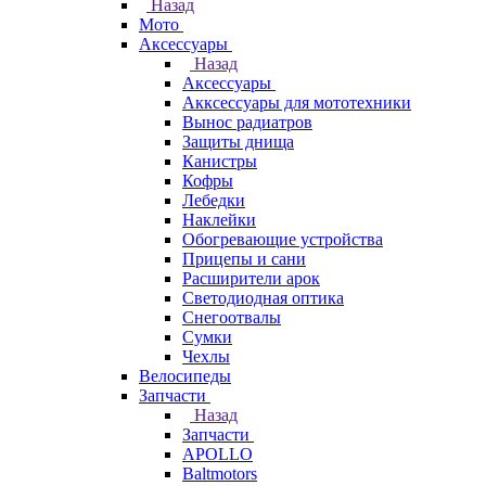
Назад
Мото
Аксессуары
Назад
Аксессуары
Акксессуары для мототехники
Вынос радиатров
Защиты днища
Канистры
Кофры
Лебедки
Наклейки
Обогревающие устройства
Прицепы и сани
Расширители арок
Светодиодная оптика
Снегоотвалы
Сумки
Чехлы
Велосипеды
Запчасти
Назад
Запчасти
APOLLO
Baltmotors