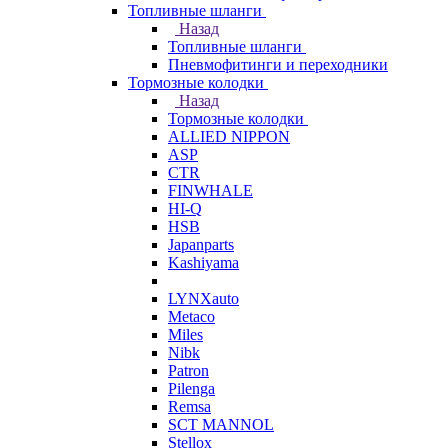
Топливные шланги
Назад
Топливные шланги
Пневмофитинги и переходники
Тормозные колодки
Назад
Тормозные колодки
ALLIED NIPPON
ASP
CTR
FINWHALE
HI-Q
HSB
Japanparts
Kashiyama
LYNXauto
Metaco
Miles
Nibk
Patron
Pilenga
Remsa
SCT MANNOL
Stellox