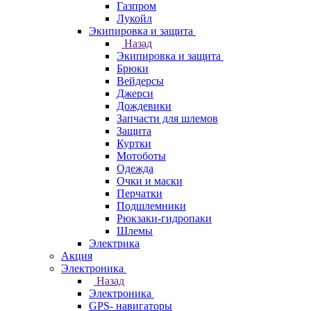
Газпром
Лукойл
Экипировка и защита
Назад
Экипировка и защита
Брюки
Вейдерсы
Джерси
Дождевики
Запчасти для шлемов
Защита
Куртки
Мотоботы
Одежда
Очки и маски
Перчатки
Подшлемники
Рюкзаки-гидропаки
Шлемы
Электрика
Акция
Электроника
Назад
Электроника
GPS- навигаторы