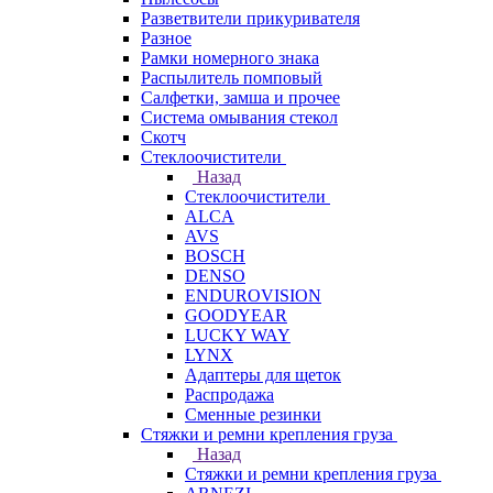
Разветвители прикуривателя
Разное
Рамки номерного знака
Распылитель помповый
Салфетки, замша и прочее
Система омывания стекол
Скотч
Стеклоочистители
Назад
Стеклоочистители
ALCA
AVS
BOSCH
DENSO
ENDUROVISION
GOODYEAR
LUCKY WAY
LYNX
Адаптеры для щеток
Распродажа
Сменные резинки
Стяжки и ремни крепления груза
Назад
Стяжки и ремни крепления груза