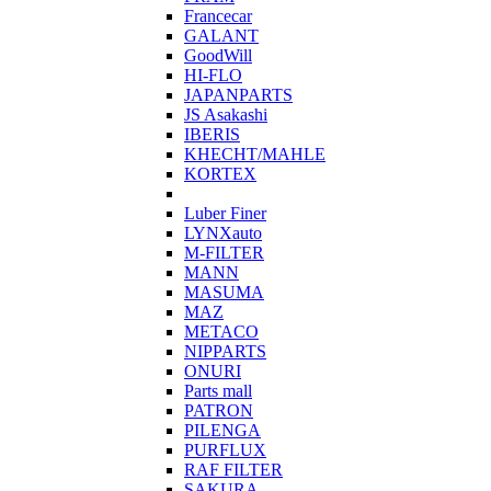
Francecar
GALANT
GoodWill
HI-FLO
JAPANPARTS
JS Asakashi
IBERIS
KHECHT/MAHLE
KORTEX
Luber Finer
LYNXauto
M-FILTER
MANN
MASUMA
MAZ
METACO
NIPPARTS
ONURI
Parts mall
PATRON
PILENGA
PURFLUX
RAF FILTER
SAKURA