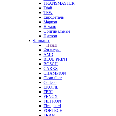
TRANSMASTER
Triali
TRW
Евродеталь
Маркон
Начало
Оригинальные
Цитрон
Фильтры
Назад
Фильтры
AMD
BLUE PRINT
BOSCH
CAREX
CHAMPION
Clean filter
Corteco
EKOFIL
FEBI
FENOX
FILTRON
Fleetguard
FORTECH
FRAM