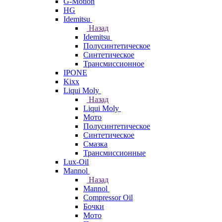
G-Motion
HG
Idemitsu
Назад
Idemitsu
Полусинтетическое
Синтетическое
Трансмиссионное
IPONE
Kixx
Liqui Moly
Назад
Liqui Moly
Мото
Полусинтетическое
Синтетическое
Смазка
Трансмиссионные
Lux-Oil
Mannol
Назад
Mannol
Compressor Oil
Бочки
Мото