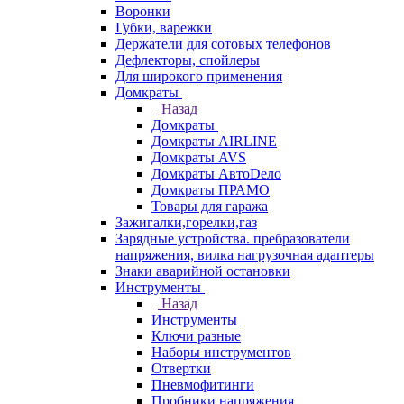
Воронки
Губки, варежки
Держатели для сотовых телефонов
Дефлекторы, спойлеры
Для широкого применения
Домкраты
Назад
Домкраты
Домкраты AIRLINE
Домкраты AVS
Домкраты АвтоDело
Домкраты ПРАМО
Товары для гаража
Зажигалки,горелки,газ
Зарядные устройства. пребразователи
напряжения, вилка нагрузочная адаптеры
Знаки аварийной остановки
Инструменты
Назад
Инструменты
Ключи разные
Наборы инструментов
Отвертки
Пневмофитинги
Пробники напряжения