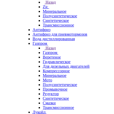
Назад
Zic
Минеральное
Полусинтетическое
Синтетическое
Трансмиссионное
Антифриз
Антифриз для пневмотормозов
Вода дистиллированная
Газпром
Назад
Газпром
Веретеное
Гидравлическое
Для дизельных двигателей
Компрессорное
Минеральное
Мото
Полусинтетическое
Промывочное
Редуктор
Синтетическое
Смазки
Трансмиссионное
Лукойл