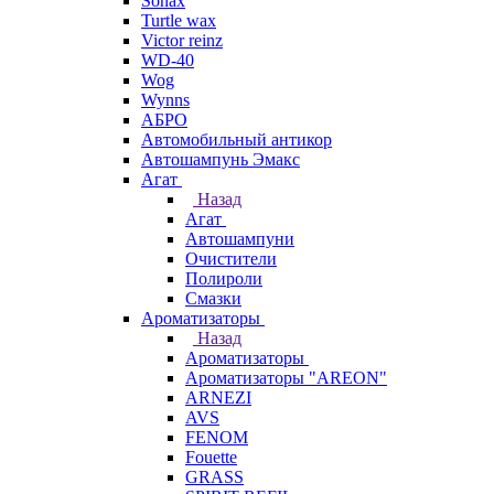
Sonax
Turtle wax
Victor reinz
WD-40
Wog
Wynns
АБРО
Автомобильный антикор
Автошампунь Эмакс
Агат
Назад
Агат
Автошампуни
Очистители
Полироли
Смазки
Ароматизаторы
Назад
Ароматизаторы
Ароматизаторы "AREON"
ARNEZI
AVS
FENOM
Fouette
GRASS