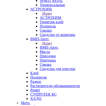
SPIRIT REFIL
Универсальные
АСТРОХИМ
Назад
АСТРОХИМ
Герметик,клей
Полироль
Смазки
Средство от коррозии
ВМП-Авто
Назад
ВМП-Авто
Масла
Присадки
Притирка
Смазка
Средства для очистки
Клей
Полироли
Разное
Растворители,обезжириватели
Римет
СУПРОТЕК КС
ХАДО
Мото