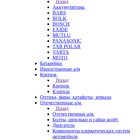
Назад
Аккумуляторы
BARS
BOLK
BOSCH
EXIDE
MUTLU
PANASONIC
TAB POLAR
VARTA
МОТО
Батарейки
Инностранные а/м
Крепеж
Назад
Крепеж
Клипсы
Оптика, фары, катафоты, зеркала
Отечественные а/м
Назад
Отечественные а/м
Болты, шпильки и гайки колёс
Двигатель
Компоненты климатических систем
автомобиля