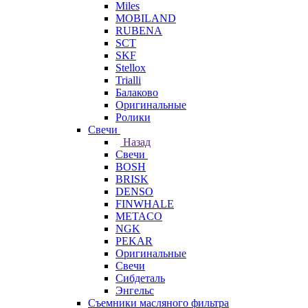
Miles
MOBILAND
RUBENA
SCT
SKF
Stellox
Trialli
Балаково
Оригинальные
Ролики
Свечи
Назад
Свечи
BOSH
BRISK
DENSO
FINWHALE
METACO
NGK
PEKAR
Оригинальные
Свечи
Сибдеталь
Энгельс
Съемники масляного фильтра