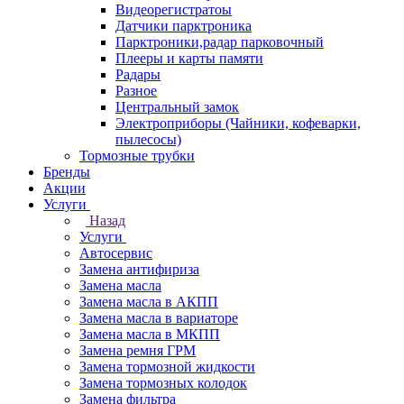
Видеорегистратоы
Датчики парктроника
Парктроники,радар парковочный
Плееры и карты памяти
Радары
Разное
Центральный замок
Электроприборы (Чайники, кофеварки,
пылесосы)
Тормозные трубки
Бренды
Акции
Услуги
Назад
Услуги
Автосервис
Замена антифириза
Замена масла
Замена масла в АКПП
Замена масла в вариаторе
Замена масла в МКПП
Замена ремня ГРМ
Замена тормозной жидкости
Замена тормозных колодок
Замена фильтра