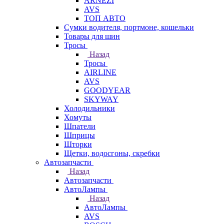
ARNEZI
AVS
ТОП АВТО
Сумки водителя, портмоне, кошельки
Товары для шин
Тросы
Назад
Тросы
AIRLINE
AVS
GOODYEAR
SKYWAY
Холодильники
Хомуты
Шпатели
Шприцы
Шторки
Щетки, водосгоны, скребки
Автозапчасти
Назад
Автозапчасти
АвтоЛампы
Назад
АвтоЛампы
AVS