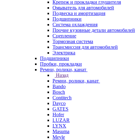
Крепеж и прокладки глушителя
Омыватель для автомобилей
Подвеска и амортизация
Подшипники
Система охлаждения
Прочие кузовные детали автомобилей
Сцепление
Тормозная система
Трансмиссия для автомобилей
Электрика
Подшипники
Пробки, прокладки
Ремни, ролики, канат
Назад
Ремни, ролики, канат
Bando
Bosch
Contitech
Dayco
GATES
Hofer
LUZAR
LYNX
Masuma
Meyle