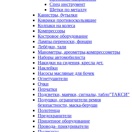
Спец инструмент
Щетки по металлу
Канистры, бутылки
Коврики противоскользящие
Колпаки на колеса
Компрессоры
Костровое оборудование
Лампы-переноски, фонари
Лебёдки, тали
Манометры, ареометры,компрессометры
Наборы автомобилиста
Накидки на сидения, кресла дет.
Наклейки
Насосы масляные для бочек
Огнетушители
Очки
Перчатки
Подсветки, маячки, сигналы, табло"ТАКСИ"
Подушки, ограничители ремня
безопастности, маска-беруши
Полотенца
Предохранители
Прицепное оборудование
Провода- прикуриватели
Пылесосы