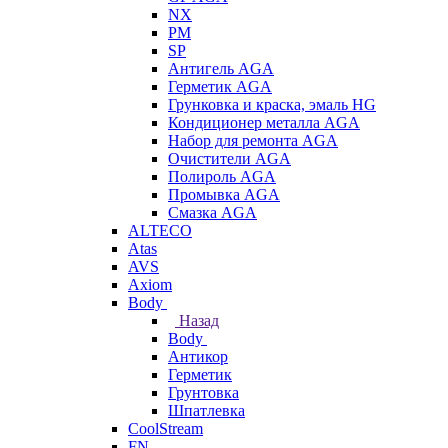
NX
PM
SP
Антигель AGA
Герметик AGA
Грунковка и краска, эмаль HG
Кондиционер металла AGA
Набор для ремонта AGA
Очистители AGA
Полироль AGA
Промывка AGA
Смазка AGA
ALTECO
Atas
AVS
Axiom
Body
Назад
Body
Антикор
Герметик
Грунтовка
Шпатлевка
CoolStream
FN