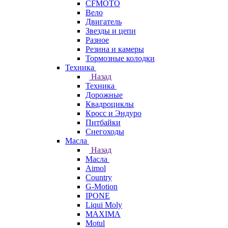
CFMOTO
Вело
Двигатель
Звезды и цепи
Разное
Резина и камеры
Тормозные колодки
Техника
Назад
Техника
Дорожные
Квадроциклы
Кросс и Эндуро
Питбайки
Снегоходы
Масла
Назад
Масла
Aimol
Country
G-Motion
IPONE
Liqui Moly
MAXIMA
Motul