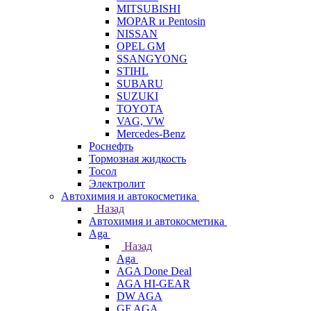
MITSUBISHI
MOPAR и Pentosin
NISSAN
OPEL GM
SSANGYONG
STIHL
SUBARU
SUZUKI
TOYOTA
VAG, VW
Мercedes-Benz
Роснефть
Тормозная жидкость
Тосол
Электролит
Автохимия и автокосметика
Назад
Автохимия и автокосметика
Aga
Назад
Aga
AGA Done Deal
AGA HI-GEAR
DW AGA
GF AGA