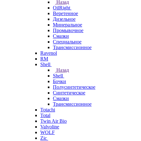
Назад
OilRight
Веретенное
Дизельное
Минеральное
Промывочное
Смазки
Специальное
Трансмиссионное
Ravenol
RM
Shell
Назад
Shell
Бочки
Полусинтетическое
Синтетическое
Смазки
Трансмиссионное
Totachi
Total
Twin Air Bio
Valvoline
WOLF
Zic