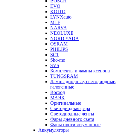
BOSCH
EVO
KOITO
LYNXauto
MTF
NARVA
NEOLUXE
NORD YADA
OSRAM
PHILIPS
SCT
Sho-me
SVS
Комплекты и лампы ксенона
TUNGSRAM
Лампы диодные, светодиодные,
галогенные
Восход
МАЯК
Оригинальные
Светодиодная фара
Светодиодные ленты
Фары дневного света
Фары противотуманные
Аккумуляторы