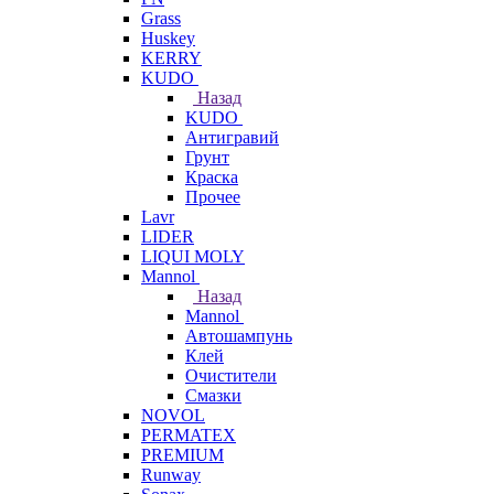
Grass
Huskey
KERRY
KUDO
Назад
KUDO
Антигравий
Грунт
Краска
Прочее
Lavr
LIDER
LIQUI MOLY
Mannol
Назад
Mannol
Автошампунь
Клей
Очистители
Смазки
NOVOL
PERMATEX
PREMIUM
Runway