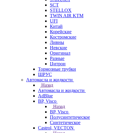
SCT
STELLOX
TWIN AIR KTM
UFI
Китай
Корейские
Костромские
Ливны
Невские
Оригинал
Разные
Цитрон
Тормозные трубки
ШРУС
Автомасла и жидкости
Назад
Автомасла и жидкости
AdBlue
BP, Visco
Назад
BP, Visco
Полусинтетическое
Синтетическое
Castrol, VECTON