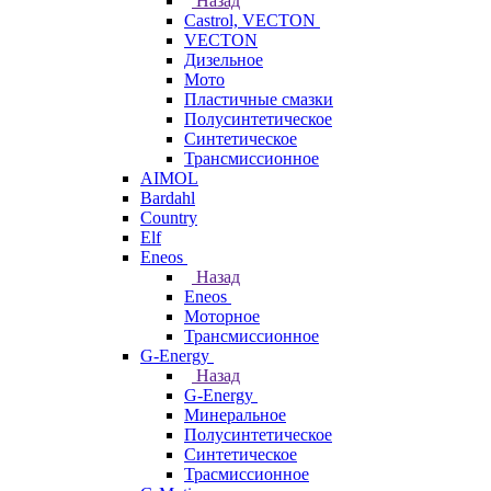
Назад
Castrol, VECTON
VECTON
Дизельное
Мото
Пластичные смазки
Полусинтетическое
Синтетическое
Трансмиссионное
AIMOL
Bardahl
Country
Elf
Eneos
Назад
Eneos
Моторное
Трансмиссионное
G-Energy
Назад
G-Energy
Минеральное
Полусинтетическое
Синтетическое
Трасмиссионное