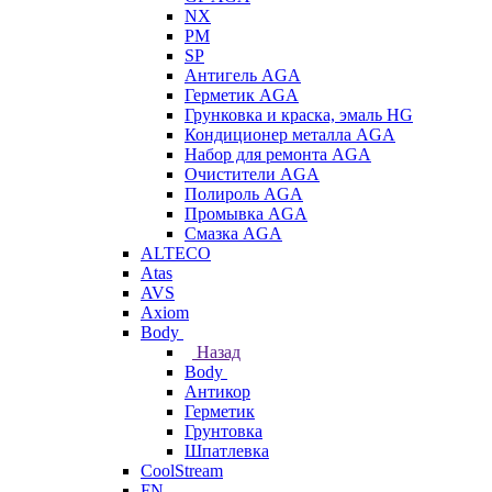
NX
PM
SP
Антигель AGA
Герметик AGA
Грунковка и краска, эмаль HG
Кондиционер металла AGA
Набор для ремонта AGA
Очистители AGA
Полироль AGA
Промывка AGA
Смазка AGA
ALTECO
Atas
AVS
Axiom
Body
Назад
Body
Антикор
Герметик
Грунтовка
Шпатлевка
CoolStream
FN