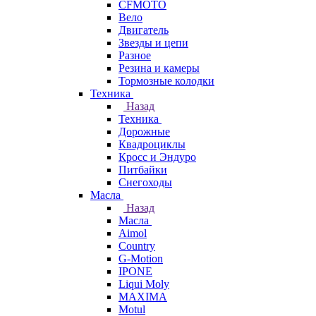
CFMOTO
Вело
Двигатель
Звезды и цепи
Разное
Резина и камеры
Тормозные колодки
Техника
Назад
Техника
Дорожные
Квадроциклы
Кросс и Эндуро
Питбайки
Снегоходы
Масла
Назад
Масла
Aimol
Country
G-Motion
IPONE
Liqui Moly
MAXIMA
Motul