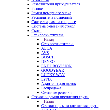
Разветвители прикуривателя
Разное
Рамки номерного знака
Распылитель помповый
Салфетки, замша и прочее
Система омывания стекол
Скотч
Стеклоочистители
Назад
Стеклоочистители
ALCA
AVS
BOSCH
DENSO
ENDUROVISION
GOODYEAR
LUCKY WAY
LYNX
Адаптеры для щеток
Распродажа
Сменные резинки
Стяжки и ремни крепления груза
Назад
Стяжки и ремни крепления груза