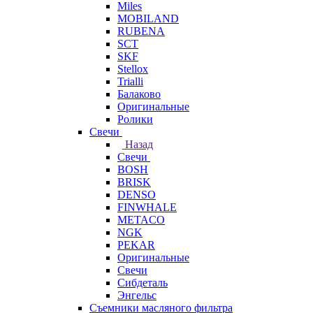
Miles
MOBILAND
RUBENA
SCT
SKF
Stellox
Trialli
Балаково
Оригинальные
Ролики
Свечи
Назад
Свечи
BOSH
BRISK
DENSO
FINWHALE
METACO
NGK
PEKAR
Оригинальные
Свечи
Сибдеталь
Энгельс
Съемники масляного фильтра