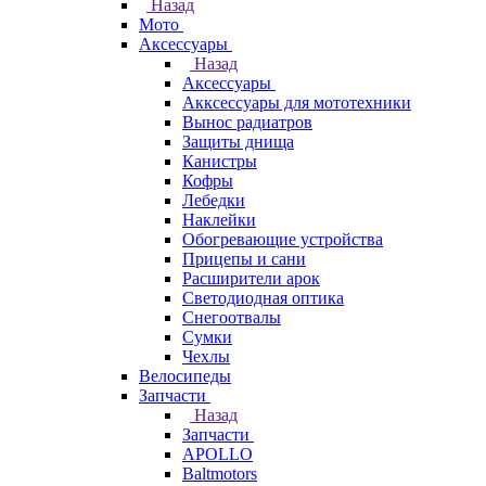
Назад
Мото
Аксессуары
Назад
Аксессуары
Акксессуары для мототехники
Вынос радиатров
Защиты днища
Канистры
Кофры
Лебедки
Наклейки
Обогревающие устройства
Прицепы и сани
Расширители арок
Светодиодная оптика
Снегоотвалы
Сумки
Чехлы
Велосипеды
Запчасти
Назад
Запчасти
APOLLO
Baltmotors