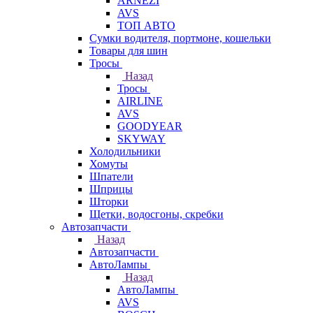
ARNEZI
AVS
ТОП АВТО
Сумки водителя, портмоне, кошельки
Товары для шин
Тросы
Назад
Тросы
AIRLINE
AVS
GOODYEAR
SKYWAY
Холодильники
Хомуты
Шпатели
Шприцы
Шторки
Щетки, водосгоны, скребки
Автозапчасти
Назад
Автозапчасти
АвтоЛампы
Назад
АвтоЛампы
AVS