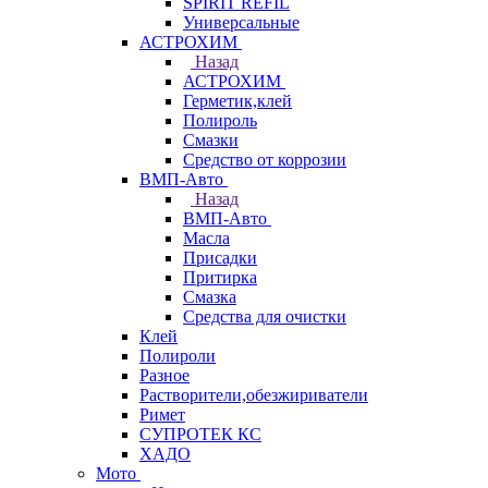
SPIRIT REFIL
Универсальные
АСТРОХИМ
Назад
АСТРОХИМ
Герметик,клей
Полироль
Смазки
Средство от коррозии
ВМП-Авто
Назад
ВМП-Авто
Масла
Присадки
Притирка
Смазка
Средства для очистки
Клей
Полироли
Разное
Растворители,обезжириватели
Римет
СУПРОТЕК КС
ХАДО
Мото