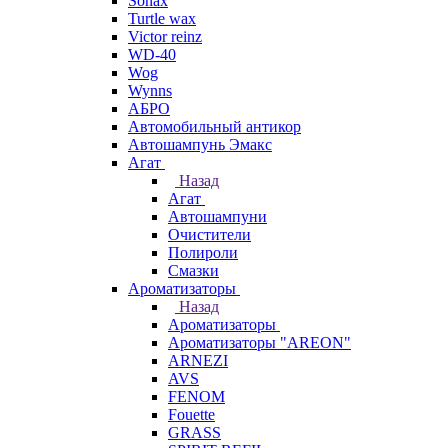
Sonax
Turtle wax
Victor reinz
WD-40
Wog
Wynns
АБРО
Автомобильный антикор
Автошампунь Эмакс
Агат
Назад
Агат
Автошампуни
Очистители
Полироли
Смазки
Ароматизаторы
Назад
Ароматизаторы
Ароматизаторы "AREON"
ARNEZI
AVS
FENOM
Fouette
GRASS