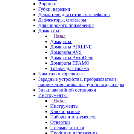
Воронки
Губки, варежки
Держатели для сотовых телефонов
Дефлекторы, спойлеры
Для широкого применения
Домкраты
Назад
Домкраты
Домкраты AIRLINE
Домкраты AVS
Домкраты АвтоDело
Домкраты ПРАМО
Товары для гаража
Зажигалки,горелки,газ
Зарядные устройства. пребразователи
напряжения, вилка нагрузочная адаптеры
Знаки аварийной остановки
Инструменты
Назад
Инструменты
Ключи разные
Наборы инструментов
Отвертки
Пневмофитинги
Пробники напряжения