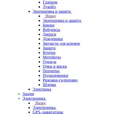
Газпром
Лукойл
Экипировка и защита
Назад
Экипировка и защита
Брюки
Вейдерсы
Джерси
Дождевики
Запчасти для шлемов
Защита
Куртки
Мотоботы
Одежда
Очки и маски
Перчатки
Подшлемники
Рюкзаки-гидропаки
Шлемы
Электрика
Акция
Электроника
Назад
Электроника
GPS- навигаторы