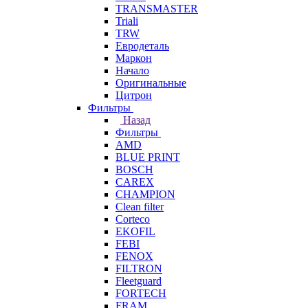
TRANSMASTER
Triali
TRW
Евродеталь
Маркон
Начало
Оригинальные
Цитрон
Фильтры
Назад
Фильтры
AMD
BLUE PRINT
BOSCH
CAREX
CHAMPION
Clean filter
Corteco
EKOFIL
FEBI
FENOX
FILTRON
Fleetguard
FORTECH
FRAM