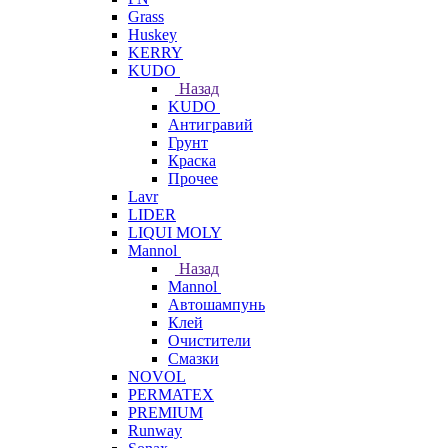
Grass
Huskey
KERRY
KUDO
Назад
KUDO
Антигравий
Грунт
Краска
Прочее
Lavr
LIDER
LIQUI MOLY
Mannol
Назад
Mannol
Автошампунь
Клей
Очистители
Смазки
NOVOL
PERMATEX
PREMIUM
Runway