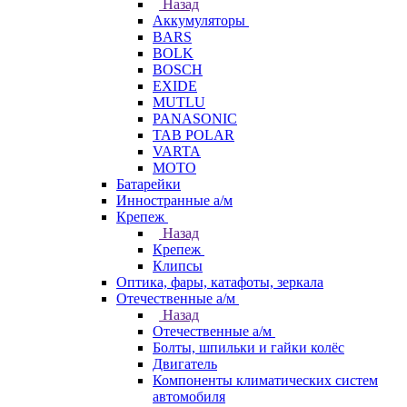
Назад
Аккумуляторы
BARS
BOLK
BOSCH
EXIDE
MUTLU
PANASONIC
TAB POLAR
VARTA
МОТО
Батарейки
Инностранные а/м
Крепеж
Назад
Крепеж
Клипсы
Оптика, фары, катафоты, зеркала
Отечественные а/м
Назад
Отечественные а/м
Болты, шпильки и гайки колёс
Двигатель
Компоненты климатических систем
автомобиля