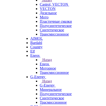
Назад
Castrol, VECTON
VECTON
Дизельное
Мото
Пластичные смазки
Полусинтетическое
Синтетическое
Трансмиссионное
AIMOL
Bardahl
Country
Elf
Eneos
Назад
Eneos
Моторное
Трансмиссионное
G-Energy
Назад
G-Energy
Минеральное
Полусинтетическое
Синтетическое
Трасмиссионное