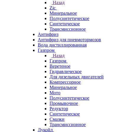
Назад
Zic
Минеральное
Полусинтетическое
Синтетическое
Трансмиссионное
Антифриз
Антифриз для пневмотормозов
Вода дистиллированная
Газпром
Назад
Газпром
Веретеное
Гидравлическое
Для дизельных двигателей
Компрессорное
Минеральное
Мото
Полусинтетическое
Промывочное
Редуктор
Синтетическое
Смазки
Трансмиссионное
Лукойл