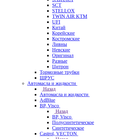
SCT
STELLOX
TWIN AIR KTM
UFI
Китай
Корейские
Костромские
Ливны
Невские
Оригинал
Разные
Цитрон
Тормозные трубки
ШРУС
Автомасла и жидкости
Назад
Автомасла и жидкости
AdBlue
BP, Visco
Назад
BP, Visco
Полусинтетическое
Синтетическое
Castrol, VECTON