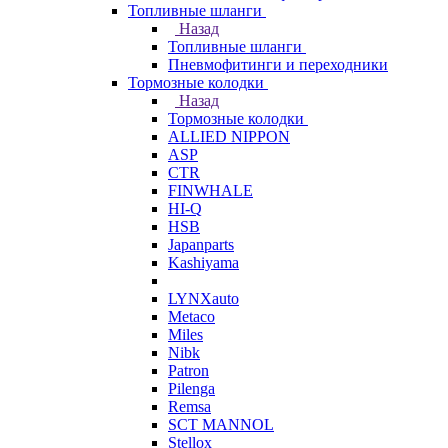
Топливные шланги
Назад
Топливные шланги
Пневмофитинги и переходники
Тормозные колодки
Назад
Тормозные колодки
ALLIED NIPPON
ASP
CTR
FINWHALE
HI-Q
HSB
Japanparts
Kashiyama
LYNXauto
Metaco
Miles
Nibk
Patron
Pilenga
Remsa
SCT MANNOL
Stellox