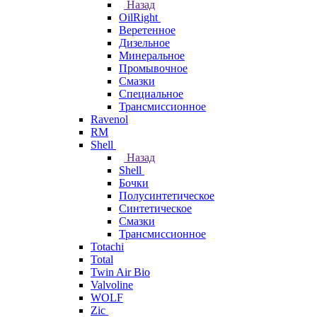
Назад
OilRight
Веретенное
Дизельное
Минеральное
Промывочное
Смазки
Специальное
Трансмиссионное
Ravenol
RM
Shell
Назад
Shell
Бочки
Полусинтетическое
Синтетическое
Смазки
Трансмиссионное
Totachi
Total
Twin Air Bio
Valvoline
WOLF
Zic