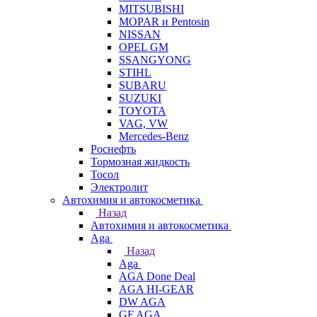
MITSUBISHI
MOPAR и Pentosin
NISSAN
OPEL GM
SSANGYONG
STIHL
SUBARU
SUZUKI
TOYOTA
VAG, VW
Мercedes-Benz
Роснефть
Тормозная жидкость
Тосол
Электролит
Автохимия и автокосметика
Назад
Автохимия и автокосметика
Aga
Назад
Aga
AGA Done Deal
AGA HI-GEAR
DW AGA
GF AGA