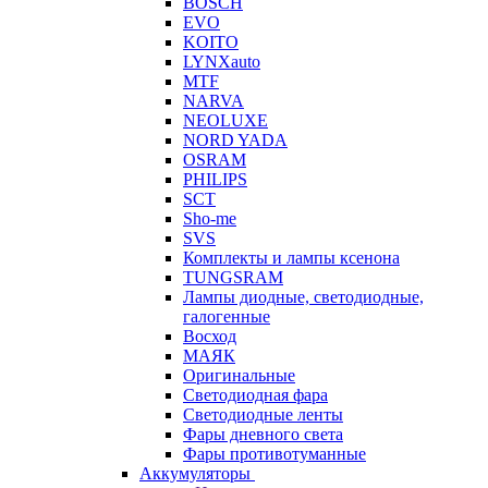
BOSCH
EVO
KOITO
LYNXauto
MTF
NARVA
NEOLUXE
NORD YADA
OSRAM
PHILIPS
SCT
Sho-me
SVS
Комплекты и лампы ксенона
TUNGSRAM
Лампы диодные, светодиодные,
галогенные
Восход
МАЯК
Оригинальные
Светодиодная фара
Светодиодные ленты
Фары дневного света
Фары противотуманные
Аккумуляторы