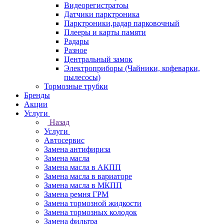
Видеорегистратоы
Датчики парктроника
Парктроники,радар парковочный
Плееры и карты памяти
Радары
Разное
Центральный замок
Электроприборы (Чайники, кофеварки,
пылесосы)
Тормозные трубки
Бренды
Акции
Услуги
Назад
Услуги
Автосервис
Замена антифириза
Замена масла
Замена масла в АКПП
Замена масла в вариаторе
Замена масла в МКПП
Замена ремня ГРМ
Замена тормозной жидкости
Замена тормозных колодок
Замена фильтра