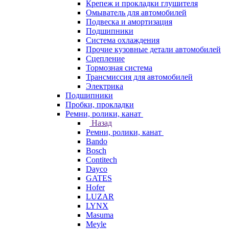
Крепеж и прокладки глушителя
Омыватель для автомобилей
Подвеска и амортизация
Подшипники
Система охлаждения
Прочие кузовные детали автомобилей
Сцепление
Тормозная система
Трансмиссия для автомобилей
Электрика
Подшипники
Пробки, прокладки
Ремни, ролики, канат
Назад
Ремни, ролики, канат
Bando
Bosch
Contitech
Dayco
GATES
Hofer
LUZAR
LYNX
Masuma
Meyle