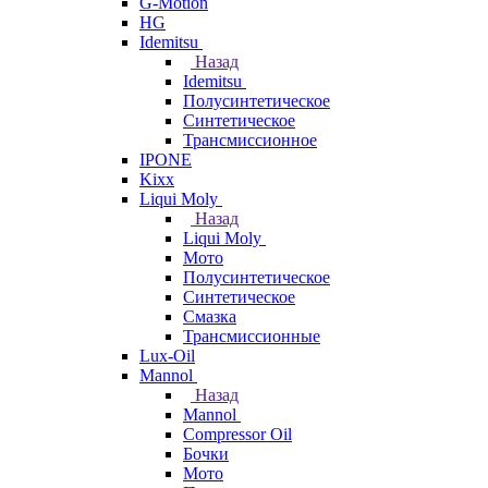
G-Motion
HG
Idemitsu
Назад
Idemitsu
Полусинтетическое
Синтетическое
Трансмиссионное
IPONE
Kixx
Liqui Moly
Назад
Liqui Moly
Мото
Полусинтетическое
Синтетическое
Смазка
Трансмиссионные
Lux-Oil
Mannol
Назад
Mannol
Compressor Oil
Бочки
Мото