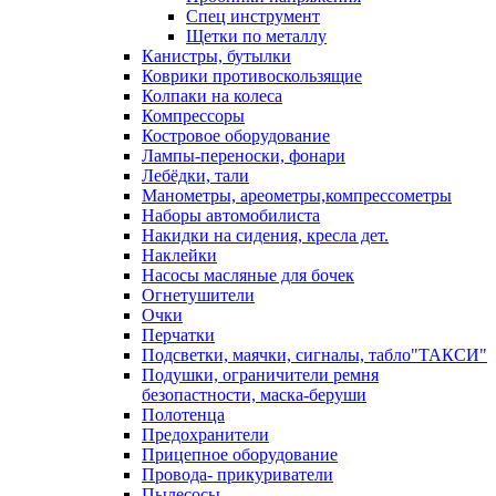
Спец инструмент
Щетки по металлу
Канистры, бутылки
Коврики противоскользящие
Колпаки на колеса
Компрессоры
Костровое оборудование
Лампы-переноски, фонари
Лебёдки, тали
Манометры, ареометры,компрессометры
Наборы автомобилиста
Накидки на сидения, кресла дет.
Наклейки
Насосы масляные для бочек
Огнетушители
Очки
Перчатки
Подсветки, маячки, сигналы, табло"ТАКСИ"
Подушки, ограничители ремня
безопастности, маска-беруши
Полотенца
Предохранители
Прицепное оборудование
Провода- прикуриватели
Пылесосы