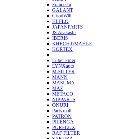
Francecar
GALANT
GoodWill
HI-FLO
JAPANPARTS
JS Asakashi
IBERIS
KHECHT/MAHLE
KORTEX
Luber Finer
LYNXauto
M-FILTER
MANN
MASUMA
MAZ
METACO
NIPPARTS
ONURI
Parts mall
PATRON
PILENGA
PURFLUX
RAF FILTER
SAKURA