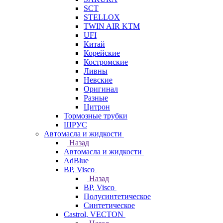
SCT
STELLOX
TWIN AIR KTM
UFI
Китай
Корейские
Костромские
Ливны
Невские
Оригинал
Разные
Цитрон
Тормозные трубки
ШРУС
Автомасла и жидкости
Назад
Автомасла и жидкости
AdBlue
BP, Visco
Назад
BP, Visco
Полусинтетическое
Синтетическое
Castrol, VECTON