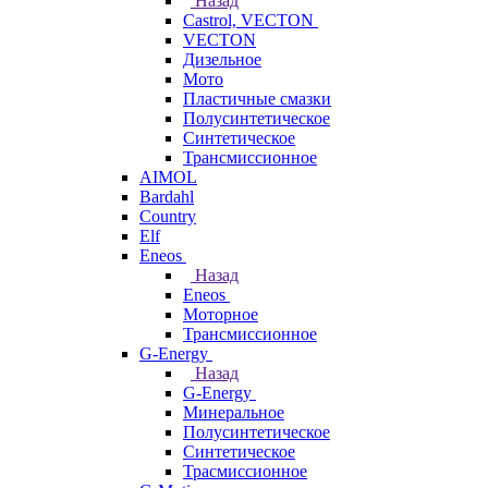
Назад
Castrol, VECTON
VECTON
Дизельное
Мото
Пластичные смазки
Полусинтетическое
Синтетическое
Трансмиссионное
AIMOL
Bardahl
Country
Elf
Eneos
Назад
Eneos
Моторное
Трансмиссионное
G-Energy
Назад
G-Energy
Минеральное
Полусинтетическое
Синтетическое
Трасмиссионное