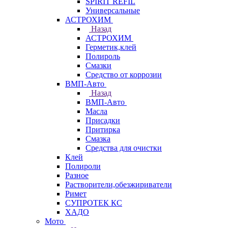
SPIRIT REFIL
Универсальные
АСТРОХИМ
Назад
АСТРОХИМ
Герметик,клей
Полироль
Смазки
Средство от коррозии
ВМП-Авто
Назад
ВМП-Авто
Масла
Присадки
Притирка
Смазка
Средства для очистки
Клей
Полироли
Разное
Растворители,обезжириватели
Римет
СУПРОТЕК КС
ХАДО
Мото