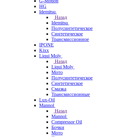
G-Motion
HG
Idemitsu
Назад
Idemitsu
Полусинтетическое
Синтетическое
Трансмиссионное
IPONE
Kixx
Liqui Moly
Назад
Liqui Moly
Мото
Полусинтетическое
Синтетическое
Смазка
Трансмиссионные
Lux-Oil
Mannol
Назад
Mannol
Compressor Oil
Бочки
Мото