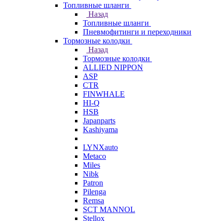
Топливные шланги
Назад
Топливные шланги
Пневмофитинги и переходники
Тормозные колодки
Назад
Тормозные колодки
ALLIED NIPPON
ASP
CTR
FINWHALE
HI-Q
HSB
Japanparts
Kashiyama
LYNXauto
Metaco
Miles
Nibk
Patron
Pilenga
Remsa
SCT MANNOL
Stellox