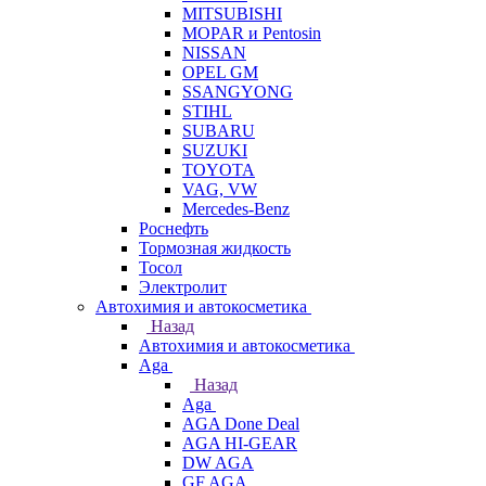
MITSUBISHI
MOPAR и Pentosin
NISSAN
OPEL GM
SSANGYONG
STIHL
SUBARU
SUZUKI
TOYOTA
VAG, VW
Мercedes-Benz
Роснефть
Тормозная жидкость
Тосол
Электролит
Автохимия и автокосметика
Назад
Автохимия и автокосметика
Aga
Назад
Aga
AGA Done Deal
AGA HI-GEAR
DW AGA
GF AGA