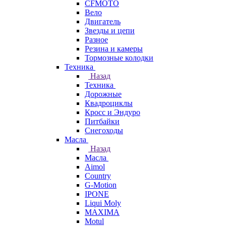
CFMOTO
Вело
Двигатель
Звезды и цепи
Разное
Резина и камеры
Тормозные колодки
Техника
Назад
Техника
Дорожные
Квадроциклы
Кросс и Эндуро
Питбайки
Снегоходы
Масла
Назад
Масла
Aimol
Country
G-Motion
IPONE
Liqui Moly
MAXIMA
Motul