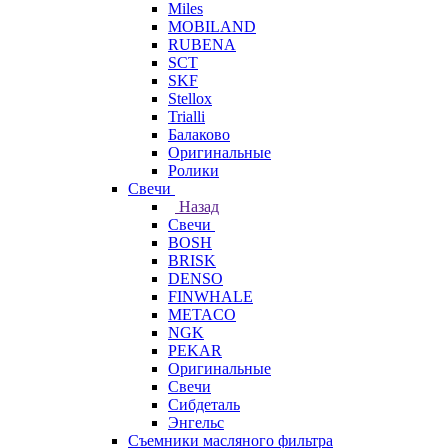
Miles
MOBILAND
RUBENA
SCT
SKF
Stellox
Trialli
Балаково
Оригинальные
Ролики
Свечи
Назад
Свечи
BOSH
BRISK
DENSO
FINWHALE
METACO
NGK
PEKAR
Оригинальные
Свечи
Сибдеталь
Энгельс
Съемники масляного фильтра