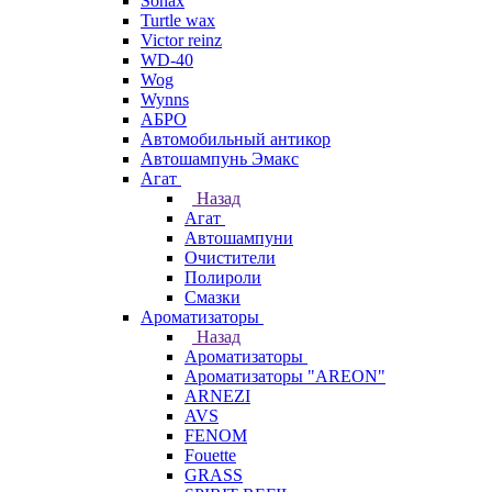
Sonax
Turtle wax
Victor reinz
WD-40
Wog
Wynns
АБРО
Автомобильный антикор
Автошампунь Эмакс
Агат
Назад
Агат
Автошампуни
Очистители
Полироли
Смазки
Ароматизаторы
Назад
Ароматизаторы
Ароматизаторы "AREON"
ARNEZI
AVS
FENOM
Fouette
GRASS