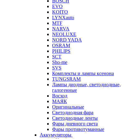
BOSCH
EVO
KOITO
LYNXauto
MTF
NARVA
NEOLUXE
NORD YADA
OSRAM
PHILIPS
SCT
Sho-me
SVS
Комплекты и лампы ксенона
TUNGSRAM
Лампы диодные, светодиодные,
галогенные
Восход
МАЯК
Оригинальные
Светодиодная фара
Светодиодные ленты
Фары дневного света
Фары противотуманные
Аккумуляторы