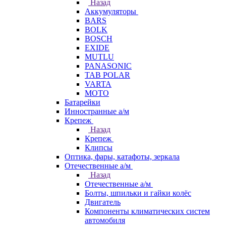
Назад
Аккумуляторы
BARS
BOLK
BOSCH
EXIDE
MUTLU
PANASONIC
TAB POLAR
VARTA
МОТО
Батарейки
Инностранные а/м
Крепеж
Назад
Крепеж
Клипсы
Оптика, фары, катафоты, зеркала
Отечественные а/м
Назад
Отечественные а/м
Болты, шпильки и гайки колёс
Двигатель
Компоненты климатических систем
автомобиля