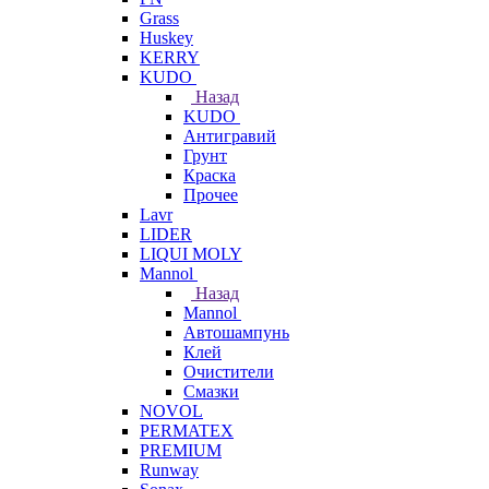
Grass
Huskey
KERRY
KUDO
Назад
KUDO
Антигравий
Грунт
Краска
Прочее
Lavr
LIDER
LIQUI MOLY
Mannol
Назад
Mannol
Автошампунь
Клей
Очистители
Смазки
NOVOL
PERMATEX
PREMIUM
Runway