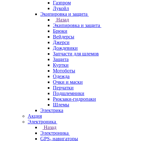
Газпром
Лукойл
Экипировка и защита
Назад
Экипировка и защита
Брюки
Вейдерсы
Джерси
Дождевики
Запчасти для шлемов
Защита
Куртки
Мотоботы
Одежда
Очки и маски
Перчатки
Подшлемники
Рюкзаки-гидропаки
Шлемы
Электрика
Акция
Электроника
Назад
Электроника
GPS- навигаторы