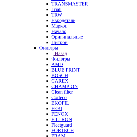
TRANSMASTER
Triali
TRW
Евродеталь
Маркон
Начало
Оригинальные
Цитрон
Фильтры
Назад
Фильтры
AMD
BLUE PRINT
BOSCH
CAREX
CHAMPION
Clean filter
Corteco
EKOFIL
FEBI
FENOX
FILTRON
Fleetguard
FORTECH
FRAM