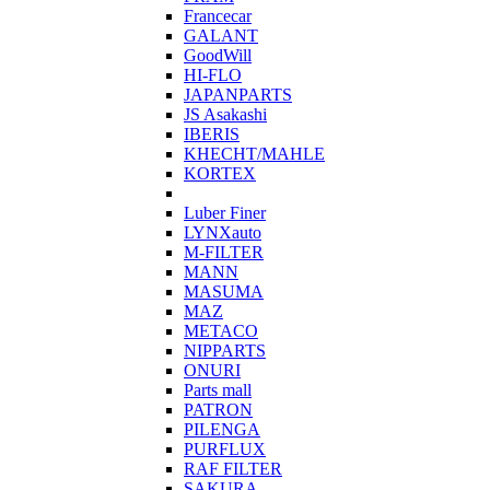
Francecar
GALANT
GoodWill
HI-FLO
JAPANPARTS
JS Asakashi
IBERIS
KHECHT/MAHLE
KORTEX
Luber Finer
LYNXauto
M-FILTER
MANN
MASUMA
MAZ
METACO
NIPPARTS
ONURI
Parts mall
PATRON
PILENGA
PURFLUX
RAF FILTER
SAKURA