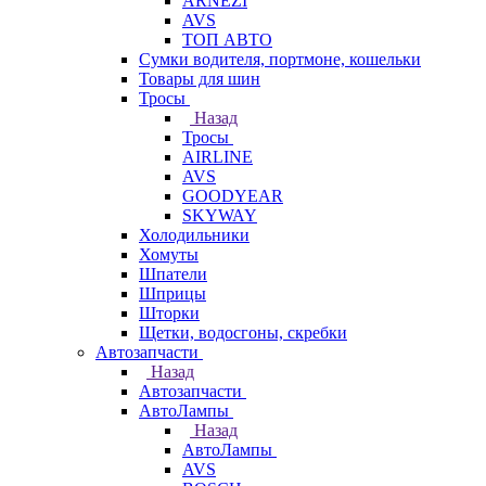
ARNEZI
AVS
ТОП АВТО
Сумки водителя, портмоне, кошельки
Товары для шин
Тросы
Назад
Тросы
AIRLINE
AVS
GOODYEAR
SKYWAY
Холодильники
Хомуты
Шпатели
Шприцы
Шторки
Щетки, водосгоны, скребки
Автозапчасти
Назад
Автозапчасти
АвтоЛампы
Назад
АвтоЛампы
AVS