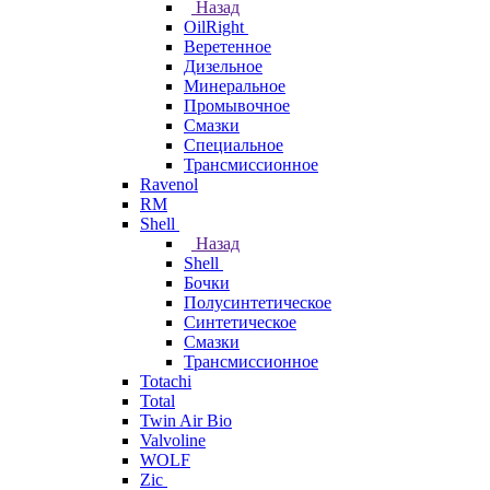
Назад
OilRight
Веретенное
Дизельное
Минеральное
Промывочное
Смазки
Специальное
Трансмиссионное
Ravenol
RM
Shell
Назад
Shell
Бочки
Полусинтетическое
Синтетическое
Смазки
Трансмиссионное
Totachi
Total
Twin Air Bio
Valvoline
WOLF
Zic