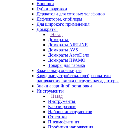
Воронки
Губки, варежки
Держатели для сотовых телефонов
Дефлекторы, спойлеры
Для широкого применения
Домкраты
Назад
Домкраты
Домкраты AIRLINE
Домкраты AVS
Домкраты АвтоDело
Домкраты ПРАМО
Товары для гаража
Зажигалки,горелки,газ
Зарядные устройства. пребразователи
напряжения, вилка нагрузочная адаптеры
Знаки аварийной остановки
Инструменты
Назад
Инструменты
Ключи разные
Наборы инструментов
Отвертки
Пневмофитинги
Пробники напряжения