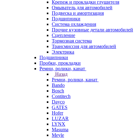
Крепеж и прокладки глушителя
Омыватель для автомобилей
Подвеска и амортизация
Подшипники
Система охлаждения
Прочие кузовные детали автомобилей
Сцепление
Тормозная система
Трансмиссия для автомобилей
Электрика
Подшипники
Пробки, прокладки
Ремни, ролики, канат
Назад
Ремни, ролики, канат
Bando
Bosch
Contitech
Dayco
GATES
Hofer
LUZAR
LYNX
Masuma
Meyle