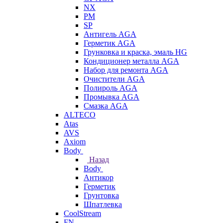
NX
PM
SP
Антигель AGA
Герметик AGA
Грунковка и краска, эмаль HG
Кондиционер металла AGA
Набор для ремонта AGA
Очистители AGA
Полироль AGA
Промывка AGA
Смазка AGA
ALTECO
Atas
AVS
Axiom
Body
Назад
Body
Антикор
Герметик
Грунтовка
Шпатлевка
CoolStream
FN