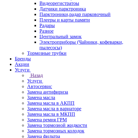
Видеорегистратоы
Датчики парктроника
Парктроники,радар парковочный
Плееры и карты памяти
Радары
Разное
Центральный замок
Электроприборы (Чайники, кофеварки,
пылесосы)
Тормозные трубки
Бренды
Акции
Услуги
Назад
Услуги
Автосервис
Замена антифириза
Замена масла
Замена масла в АКПП
Замена масла в вариаторе
Замена масла в МКПП
Замена ремня ГРМ
Замена тормозной жидкости
Замена тормозных колодок
Замена фильтра