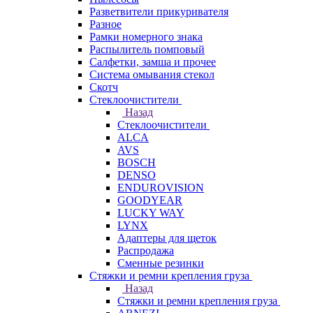
Разветвители прикуривателя
Разное
Рамки номерного знака
Распылитель помповый
Салфетки, замша и прочее
Система омывания стекол
Скотч
Стеклоочистители
Назад
Стеклоочистители
ALCA
AVS
BOSCH
DENSO
ENDUROVISION
GOODYEAR
LUCKY WAY
LYNX
Адаптеры для щеток
Распродажа
Сменные резинки
Стяжки и ремни крепления груза
Назад
Стяжки и ремни крепления груза