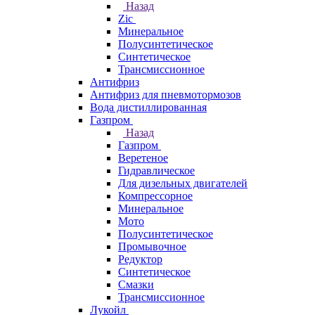
Назад
Zic
Минеральное
Полусинтетическое
Синтетическое
Трансмиссионное
Антифриз
Антифриз для пневмотормозов
Вода дистиллированная
Газпром
Назад
Газпром
Веретеное
Гидравлическое
Для дизельных двигателей
Компрессорное
Минеральное
Мото
Полусинтетическое
Промывочное
Редуктор
Синтетическое
Смазки
Трансмиссионное
Лукойл