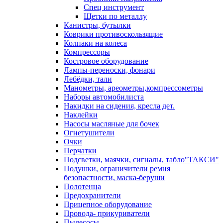
Спец инструмент
Щетки по металлу
Канистры, бутылки
Коврики противоскользящие
Колпаки на колеса
Компрессоры
Костровое оборудование
Лампы-переноски, фонари
Лебёдки, тали
Манометры, ареометры,компрессометры
Наборы автомобилиста
Накидки на сидения, кресла дет.
Наклейки
Насосы масляные для бочек
Огнетушители
Очки
Перчатки
Подсветки, маячки, сигналы, табло"ТАКСИ"
Подушки, ограничители ремня
безопастности, маска-беруши
Полотенца
Предохранители
Прицепное оборудование
Провода- прикуриватели
Пылесосы