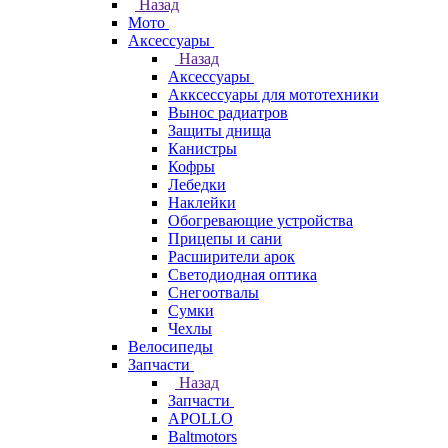
Назад
Мото
Аксессуары
Назад
Аксессуары
Акксессуары для мототехники
Вынос радиатров
Защиты днища
Канистры
Кофры
Лебедки
Наклейки
Обогревающие устройства
Прицепы и сани
Расширители арок
Светодиодная оптика
Снегоотвалы
Сумки
Чехлы
Велосипеды
Запчасти
Назад
Запчасти
APOLLO
Baltmotors