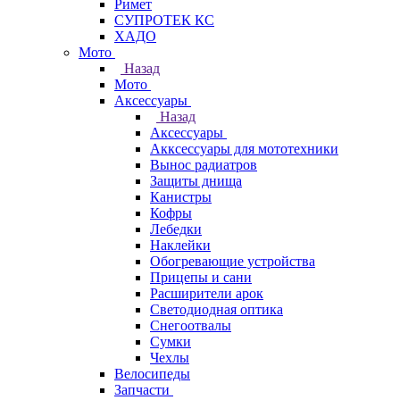
Римет
СУПРОТЕК КС
ХАДО
Мото
Назад
Мото
Аксессуары
Назад
Аксессуары
Акксессуары для мототехники
Вынос радиатров
Защиты днища
Канистры
Кофры
Лебедки
Наклейки
Обогревающие устройства
Прицепы и сани
Расширители арок
Светодиодная оптика
Снегоотвалы
Сумки
Чехлы
Велосипеды
Запчасти