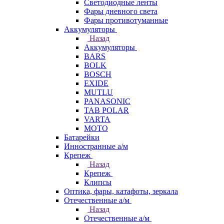
Светодиодные ленты
Фары дневного света
Фары противотуманные
Аккумуляторы
Назад
Аккумуляторы
BARS
BOLK
BOSCH
EXIDE
MUTLU
PANASONIC
TAB POLAR
VARTA
МОТО
Батарейки
Инностранные а/м
Крепеж
Назад
Крепеж
Клипсы
Оптика, фары, катафоты, зеркала
Отечественные а/м
Назад
Отечественные а/м