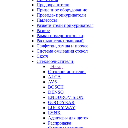
Предохранители
Прицепное оборудование
Провода- прикуриватели
Пылесосы
Разветвители прикуривателя
Разное
Рамки номерного знака
Распылитель помповый
Салфетки, замша и прочее
Система омывания стекол
Скотч
Стеклоочистители
Назад
Стеклоочистители
ALCA
AVS
BOSCH
DENSO
ENDUROVISION
GOODYEAR
LUCKY WAY
LYNX
Адаптеры для щеток
Распродажа