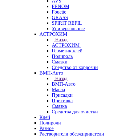
AVS
FENOM
Fouette
GRASS
SPIRIT REFIL
Универсальные
АСТРОХИМ
Назад
АСТРОХИМ
Герметик,клей
Полироль
Смазки
Средство от коррозии
ВМП-Авто
Назад
ВМП-Авто
Масла
Присадки
Притирка
Смазка
Средства для очистки
Клей
Полироли
Разное
Растворители,обезжириватели