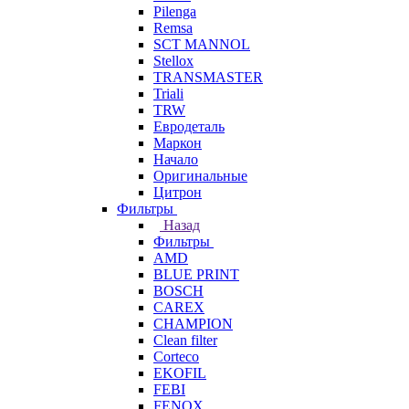
Pilenga
Remsa
SCT MANNOL
Stellox
TRANSMASTER
Triali
TRW
Евродеталь
Маркон
Начало
Оригинальные
Цитрон
Фильтры
Назад
Фильтры
AMD
BLUE PRINT
BOSCH
CAREX
CHAMPION
Clean filter
Corteco
EKOFIL
FEBI
FENOX