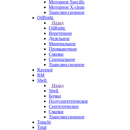
Моторное Specific
Моторное X-clean
Трансмиссионное
OilRight
Назад
OilRight
Веретенное
Дизельное
Минеральное
Промывочное
Смазки
Специальное
Трансмиссионное
Ravenol
RM
Shell
Назад
Shell
Бочки
Полусинтетическое
Синтетическое
Смазки
Трансмиссионное
Totachi
Total