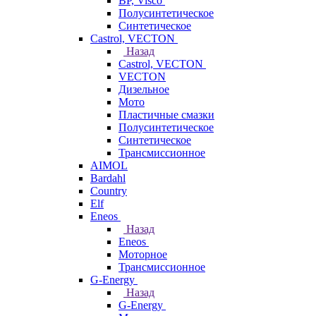
BP, Visco
Полусинтетическое
Синтетическое
Castrol, VECTON
Назад
Castrol, VECTON
VECTON
Дизельное
Мото
Пластичные смазки
Полусинтетическое
Синтетическое
Трансмиссионное
AIMOL
Bardahl
Country
Elf
Eneos
Назад
Eneos
Моторное
Трансмиссионное
G-Energy
Назад
G-Energy