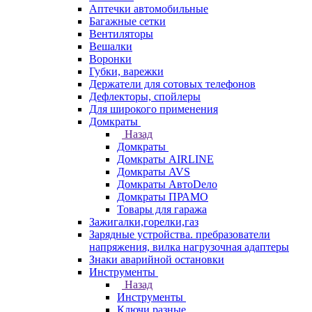
Аптечки автомобильные
Багажные сетки
Вентиляторы
Вешалки
Воронки
Губки, варежки
Держатели для сотовых телефонов
Дефлекторы, спойлеры
Для широкого применения
Домкраты
Назад
Домкраты
Домкраты AIRLINE
Домкраты AVS
Домкраты АвтоDело
Домкраты ПРАМО
Товары для гаража
Зажигалки,горелки,газ
Зарядные устройства. пребразователи
напряжения, вилка нагрузочная адаптеры
Знаки аварийной остановки
Инструменты
Назад
Инструменты
Ключи разные