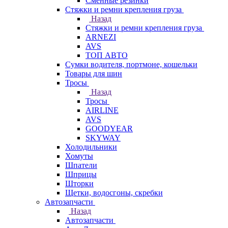
Сменные резинки
Стяжки и ремни крепления груза
Назад
Стяжки и ремни крепления груза
ARNEZI
AVS
ТОП АВТО
Сумки водителя, портмоне, кошельки
Товары для шин
Тросы
Назад
Тросы
AIRLINE
AVS
GOODYEAR
SKYWAY
Холодильники
Хомуты
Шпатели
Шприцы
Шторки
Щетки, водосгоны, скребки
Автозапчасти
Назад
Автозапчасти