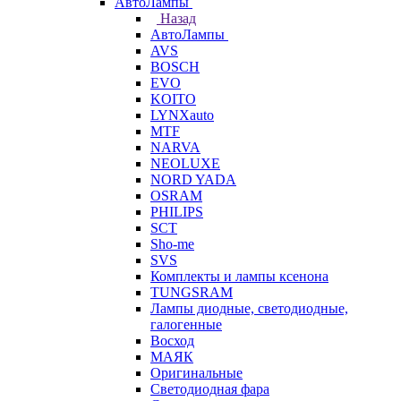
АвтоЛампы
Назад
АвтоЛампы
AVS
BOSCH
EVO
KOITO
LYNXauto
MTF
NARVA
NEOLUXE
NORD YADA
OSRAM
PHILIPS
SCT
Sho-me
SVS
Комплекты и лампы ксенона
TUNGSRAM
Лампы диодные, светодиодные,
галогенные
Восход
МАЯК
Оригинальные
Светодиодная фара