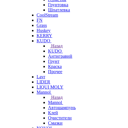
Грунтовка
Шпатлевка
CoolStream
FN
Grass
Huskey
KERRY
KUDO
Назад
KUDO
Антигравий
Грунт
Краска
Прочее
Lavr
LIDER
LIQUI MOLY
Mannol
Назад
Mannol
Автошампунь
Клей
Очистители
Смазки