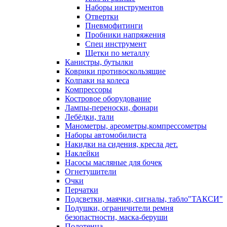
Наборы инструментов
Отвертки
Пневмофитинги
Пробники напряжения
Спец инструмент
Щетки по металлу
Канистры, бутылки
Коврики противоскользящие
Колпаки на колеса
Компрессоры
Костровое оборудование
Лампы-переноски, фонари
Лебёдки, тали
Манометры, ареометры,компрессометры
Наборы автомобилиста
Накидки на сидения, кресла дет.
Наклейки
Насосы масляные для бочек
Огнетушители
Очки
Перчатки
Подсветки, маячки, сигналы, табло"ТАКСИ"
Подушки, ограничители ремня
безопастности, маска-беруши
Полотенца