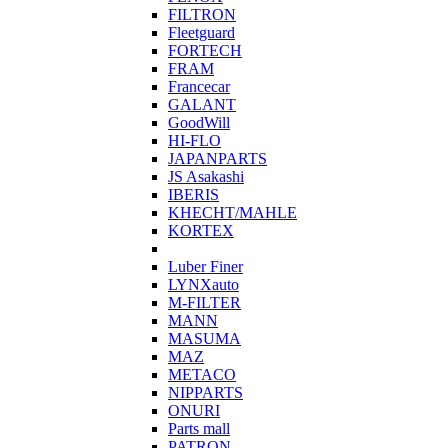
FILTRON
Fleetguard
FORTECH
FRAM
Francecar
GALANT
GoodWill
HI-FLO
JAPANPARTS
JS Asakashi
IBERIS
KHECHT/MAHLE
KORTEX
Luber Finer
LYNXauto
M-FILTER
MANN
MASUMA
MAZ
METACO
NIPPARTS
ONURI
Parts mall
PATRON