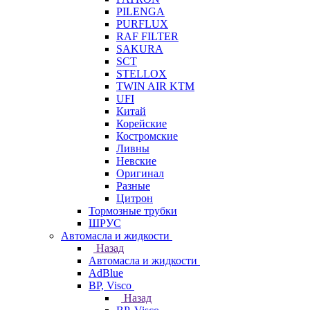
PILENGA
PURFLUX
RAF FILTER
SAKURA
SCT
STELLOX
TWIN AIR KTM
UFI
Китай
Корейские
Костромские
Ливны
Невские
Оригинал
Разные
Цитрон
Тормозные трубки
ШРУС
Автомасла и жидкости
Назад
Автомасла и жидкости
AdBlue
BP, Visco
Назад