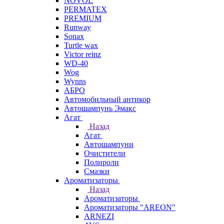
NOVOL
PERMATEX
PREMIUM
Runway
Sonax
Turtle wax
Victor reinz
WD-40
Wog
Wynns
АБРО
Автомобильный антикор
Автошампунь Эмакс
Агат
Назад
Агат
Автошампуни
Очистители
Полироли
Смазки
Ароматизаторы
Назад
Ароматизаторы
Ароматизаторы "AREON"
ARNEZI