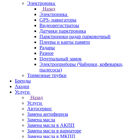
Электроника
Назад
Электроника
GPS- навигаторы
Видеорегистратоы
Датчики парктроника
Парктроники,радар парковочный
Плееры и карты памяти
Радары
Разное
Центральный замок
Электроприборы (Чайники, кофеварки,
пылесосы)
Тормозные трубки
Бренды
Акции
Услуги
Назад
Услуги
Автосервис
Замена антифириза
Замена масла
Замена масла в АКПП
Замена масла в вариаторе
Замена масла в МКПП