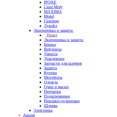
IPONE
Liqui Moly
MAXIMA
Motul
Газпром
Лукойл
Экипировка и защита
Назад
Экипировка и защита
Брюки
Вейдерсы
Джерси
Дождевики
Запчасти для шлемов
Защита
Куртки
Мотоботы
Одежда
Очки и маски
Перчатки
Подшлемники
Рюкзаки-гидропаки
Шлемы
Электрика
Акция