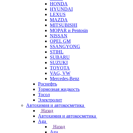
HONDA
HYUNDAI
LEXUS
MAZDA
MITSUBISHI
MOPAR и Pentosin
NISSAN
OPEL GM
SSANGYONG
STIHL
SUBARU
SUZUKI
TOYOTA
VAG, VW
Мercedes-Benz
Роснефть
Тормозная жидкость
Тосол
Электролит
Автохимия и автокосметика
Назад
Автохимия и автокосметика
Aga
Назад
Aga