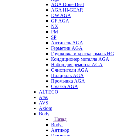
AGA Done Deal
AGA HI-GEAR
DW AGA
GF AGA
NX
PM
SP
Антигель AGA
Герметик AGA
Грунковка и краска, эмаль HG
Кондиционер металла AGA
Набор для ремонта AGA
Очистители AGA
Полироль AGA
Промывка AGA
Смазка AGA
ALTECO
Atas
AVS
Axiom
Body
Назад
Body
Антикор
Герметик