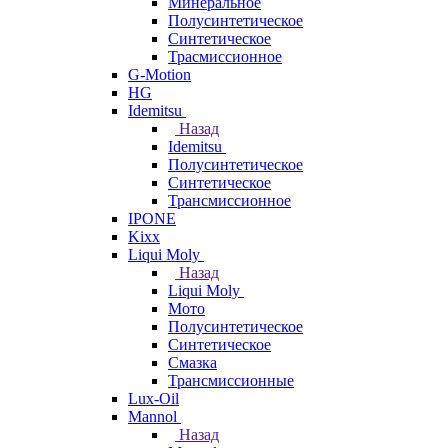
Минеральное
Полусинтетическое
Синтетическое
Трасмиссионное
G-Motion
HG
Idemitsu
Назад
Idemitsu
Полусинтетическое
Синтетическое
Трансмиссионное
IPONE
Kixx
Liqui Moly
Назад
Liqui Moly
Мото
Полусинтетическое
Синтетическое
Смазка
Трансмиссионные
Lux-Oil
Mannol
Назад