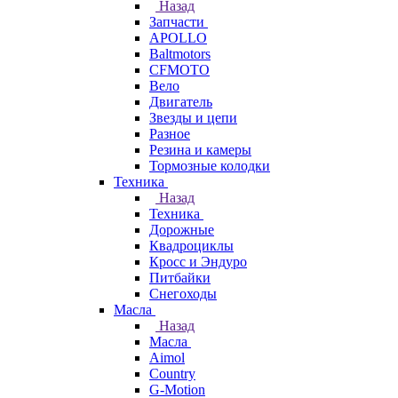
Назад
Запчасти
APOLLO
Baltmotors
CFMOTO
Вело
Двигатель
Звезды и цепи
Разное
Резина и камеры
Тормозные колодки
Техника
Назад
Техника
Дорожные
Квадроциклы
Кросс и Эндуро
Питбайки
Снегоходы
Масла
Назад
Масла
Aimol
Country
G-Motion