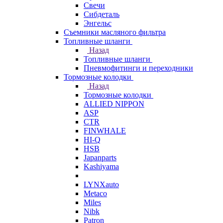
Свечи
Сибдеталь
Энгельс
Съемники масляного фильтра
Топливные шланги
Назад
Топливные шланги
Пневмофитинги и переходники
Тормозные колодки
Назад
Тормозные колодки
ALLIED NIPPON
ASP
CTR
FINWHALE
HI-Q
HSB
Japanparts
Kashiyama
LYNXauto
Metaco
Miles
Nibk
Patron