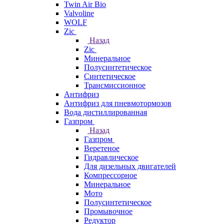
Twin Air Bio
Valvoline
WOLF
Zic
Назад
Zic
Минеральное
Полусинтетическое
Синтетическое
Трансмиссионное
Антифриз
Антифриз для пневмотормозов
Вода дистиллированная
Газпром
Назад
Газпром
Веретеное
Гидравлическое
Для дизельных двигателей
Компрессорное
Минеральное
Мото
Полусинтетическое
Промывочное
Редуктор