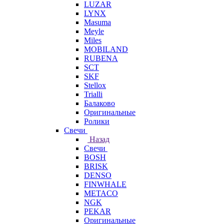
LUZAR
LYNX
Masuma
Meyle
Miles
MOBILAND
RUBENA
SCT
SKF
Stellox
Trialli
Балаково
Оригинальные
Ролики
Свечи
Назад
Свечи
BOSH
BRISK
DENSO
FINWHALE
METACO
NGK
PEKAR
Оригинальные