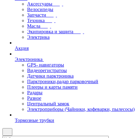
Аксессуары
Велосипеды
Запчасти
Техника
Масла
Экипировка и защита
Электрика
Акция
Электроника
GPS- навигаторы
Видеорегистратоы
Датчики парктроника
Парктроники,радар парковочный
Плееры и карты памяти
Радары
Разное
Центральный замок
Электроприборы (Чайники, кофеварки, пылесосы)
Тормозные трубки