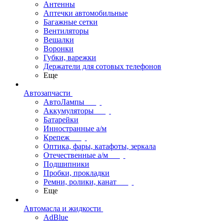
Антенны
Аптечки автомобильные
Багажные сетки
Вентиляторы
Вешалки
Воронки
Губки, варежки
Держатели для сотовых телефонов
Еще
Автозапчасти
АвтоЛампы
Аккумуляторы
Батарейки
Инностранные а/м
Крепеж
Оптика, фары, катафоты, зеркала
Отечественные а/м
Подшипники
Пробки, прокладки
Ремни, ролики, канат
Еще
Автомасла и жидкости
AdBlue