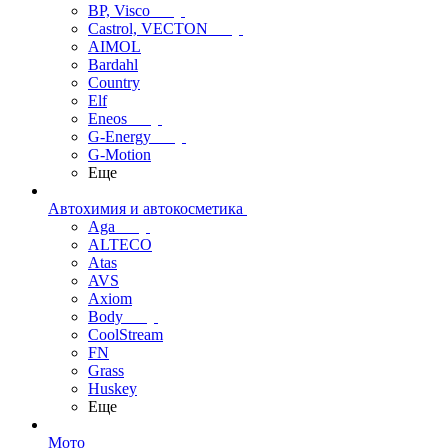
BP, Visco
Castrol, VECTON
AIMOL
Bardahl
Country
Elf
Eneos
G-Energy
G-Motion
Еще
Автохимия и автокосметика
Aga
ALTECO
Atas
AVS
Axiom
Body
CoolStream
FN
Grass
Huskey
Еще
Мото