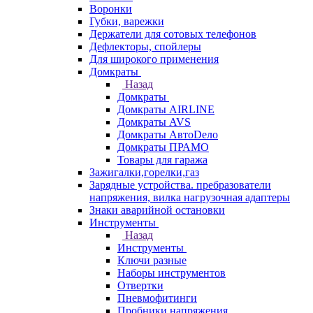
Воронки
Губки, варежки
Держатели для сотовых телефонов
Дефлекторы, спойлеры
Для широкого применения
Домкраты
Назад
Домкраты
Домкраты AIRLINE
Домкраты AVS
Домкраты АвтоDело
Домкраты ПРАМО
Товары для гаража
Зажигалки,горелки,газ
Зарядные устройства. пребразователи
напряжения, вилка нагрузочная адаптеры
Знаки аварийной остановки
Инструменты
Назад
Инструменты
Ключи разные
Наборы инструментов
Отвертки
Пневмофитинги
Пробники напряжения