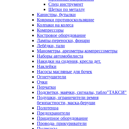
Спец инструмент
Щетки по металлу
Канистры, бутылки
Коврики противоскользящие
Колпаки на колеса
Компрессоры
Костровое оборудование
Лампы-переноски, фонари
Лебёдки, тали
Манометры, ареометры,компрессометры
Наборы автомобилиста
Накидки на сидения, кресла дет.
Наклейки
Насосы масляные для бочек
Огнетушители
Очки
Перчатки
Подсветки, маячки, сигналы, табло"ТАКСИ"
Подушки, ограничители ремня
безопастности, маска-беруши
Полотенца
Предохранители
Прицепное оборудование
Провода- прикуриватели
Пылесосы