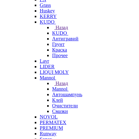
Grass
Huskey
KERRY
KUDO
Назад
KUDO
Антигравий
Грунт
Краска
Прочее
Lavr
LIDER
LIQUI MOLY
Mannol
Назад
Mannol
Автошампунь
Клей
Очистители
Смазки
NOVOL
PERMATEX
PREMIUM
Runway