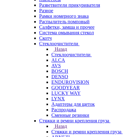
Разветвители прикуривателя
Разное
Рамки номерного знака
Распылитель помповый
Салфетки, замша и прочее
Система омывания стекол
Скотч
Стеклоочистители
Назад
Стеклоочистители
ALCA
AVS
BOSCH
DENSO
ENDUROVISION
GOODYEAR
LUCKY WAY
LYNX
Адаптеры для щеток
Распродажа
Сменные резинки
Стяжки и ремни крепления груза
Назад
Стяжки и ремни крепления груза