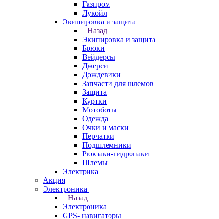
Газпром
Лукойл
Экипировка и защита
Назад
Экипировка и защита
Брюки
Вейдерсы
Джерси
Дождевики
Запчасти для шлемов
Защита
Куртки
Мотоботы
Одежда
Очки и маски
Перчатки
Подшлемники
Рюкзаки-гидропаки
Шлемы
Электрика
Акция
Электроника
Назад
Электроника
GPS- навигаторы