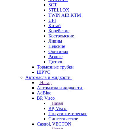
SCT
STELLOX
TWIN AIR KTM
UFI
Китай
Корейские
Костромские
Ливны
Невские
Оригинал
Разные
Цитрон
Тормозные трубки
ШРУС
Автомасла и жидкости
Назад
Автомасла и жидкости
AdBlue
BP, Visco
Назад
BP, Visco
Полусинтетическое
Синтетическое
Castrol, VECTON