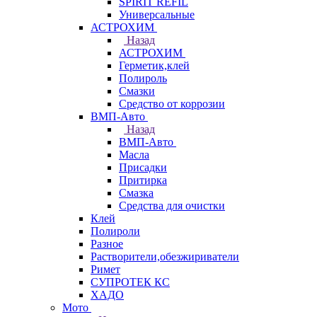
SPIRIT REFIL
Универсальные
АСТРОХИМ
Назад
АСТРОХИМ
Герметик,клей
Полироль
Смазки
Средство от коррозии
ВМП-Авто
Назад
ВМП-Авто
Масла
Присадки
Притирка
Смазка
Средства для очистки
Клей
Полироли
Разное
Растворители,обезжириватели
Римет
СУПРОТЕК КС
ХАДО
Мото