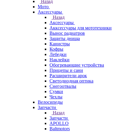
Назад
Мото
Аксессуары
Назад
Аксессуары
Акксессуары для мототехники
Вынос радиатров
Защиты днища
Канистры
Кофры
Лебедки
Наклейки
Обогревающие устройства
Прицепы и сани
Расширители арок
Светодиодная оптика
Снегоотвалы
Сумки
Чехлы
Велосипеды
Запчасти
Назад
Запчасти
APOLLO
Baltmotors