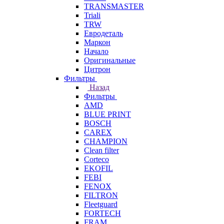
TRANSMASTER
Triali
TRW
Евродеталь
Маркон
Начало
Оригинальные
Цитрон
Фильтры
Назад
Фильтры
AMD
BLUE PRINT
BOSCH
CAREX
CHAMPION
Clean filter
Corteco
EKOFIL
FEBI
FENOX
FILTRON
Fleetguard
FORTECH
FRAM