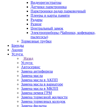
Видеорегистратоы
Датчики парктроника
Парктроники,радар парковочный
Плееры и карты памяти
Радары
Разное
Центральный замок
Электроприборы (Чайники, кофеварки,
пылесосы)
Тормозные трубки
Бренды
Акции
Услуги
Назад
Услуги
Автосервис
Замена антифириза
Замена масла
Замена масла в АКПП
Замена масла в вариаторе
Замена масла в МКПП
Замена ремня ГРМ
Замена тормозной жидкости
Замена тормозных колодок
Замена фильтра