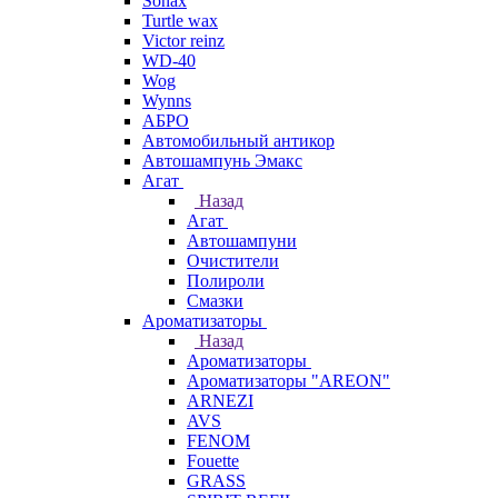
Sonax
Turtle wax
Victor reinz
WD-40
Wog
Wynns
АБРО
Автомобильный антикор
Автошампунь Эмакс
Агат
Назад
Агат
Автошампуни
Очистители
Полироли
Смазки
Ароматизаторы
Назад
Ароматизаторы
Ароматизаторы "AREON"
ARNEZI
AVS
FENOM
Fouette
GRASS