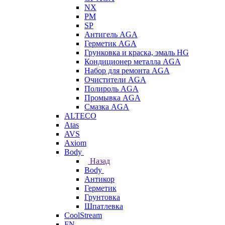
NX
PM
SP
Антигель AGA
Герметик AGA
Грунковка и краска, эмаль HG
Кондиционер металла AGA
Набор для ремонта AGA
Очистители AGA
Полироль AGA
Промывка AGA
Смазка AGA
ALTECO
Atas
AVS
Axiom
Body
Назад
Body
Антикор
Герметик
Грунтовка
Шпатлевка
CoolStream
FN