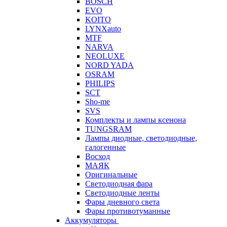
BOSCH
EVO
KOITO
LYNXauto
MTF
NARVA
NEOLUXE
NORD YADA
OSRAM
PHILIPS
SCT
Sho-me
SVS
Комплекты и лампы ксенона
TUNGSRAM
Лампы диодные, светодиодные,
галогенные
Восход
МАЯК
Оригинальные
Светодиодная фара
Светодиодные ленты
Фары дневного света
Фары противотуманные
Аккумуляторы