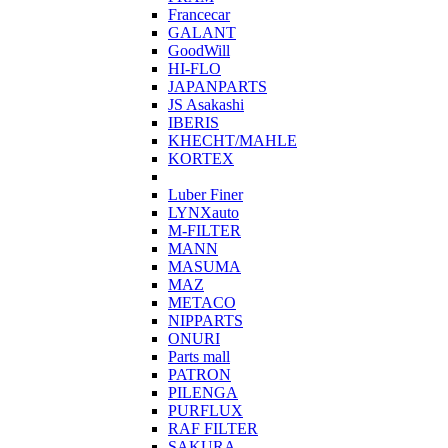
Francecar
GALANT
GoodWill
HI-FLO
JAPANPARTS
JS Asakashi
IBERIS
KHECHT/MAHLE
KORTEX
Luber Finer
LYNXauto
M-FILTER
MANN
MASUMA
MAZ
METACO
NIPPARTS
ONURI
Parts mall
PATRON
PILENGA
PURFLUX
RAF FILTER
SAKURA