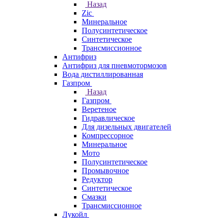
Назад
Zic
Минеральное
Полусинтетическое
Синтетическое
Трансмиссионное
Антифриз
Антифриз для пневмотормозов
Вода дистиллированная
Газпром
Назад
Газпром
Веретеное
Гидравлическое
Для дизельных двигателей
Компрессорное
Минеральное
Мото
Полусинтетическое
Промывочное
Редуктор
Синтетическое
Смазки
Трансмиссионное
Лукойл