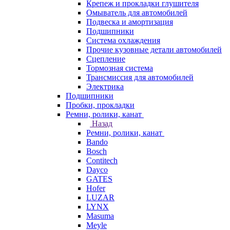
Крепеж и прокладки глушителя
Омыватель для автомобилей
Подвеска и амортизация
Подшипники
Система охлаждения
Прочие кузовные детали автомобилей
Сцепление
Тормозная система
Трансмиссия для автомобилей
Электрика
Подшипники
Пробки, прокладки
Ремни, ролики, канат
Назад
Ремни, ролики, канат
Bando
Bosch
Contitech
Dayco
GATES
Hofer
LUZAR
LYNX
Masuma
Meyle