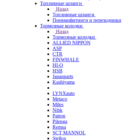
Топливные шланги
Назад
Топливные шланги
Пневмофитинги и переходники
Тормозные колодки
Назад
Тормозные колодки
ALLIED NIPPON
ASP
CTR
FINWHALE
HI-Q
HSB
Japanparts
Kashiyama
LYNXauto
Metaco
Miles
Nibk
Patron
Pilenga
Remsa
SCT MANNOL
Stellox