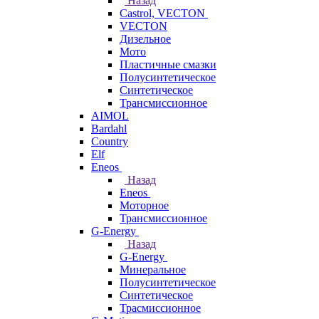
Назад
Castrol, VECTON
VECTON
Дизельное
Мото
Пластичные смазки
Полусинтетическое
Синтетическое
Трансмиссионное
AIMOL
Bardahl
Country
Elf
Eneos
Назад
Eneos
Моторное
Трансмиссионное
G-Energy
Назад
G-Energy
Минеральное
Полусинтетическое
Синтетическое
Трасмиссионное