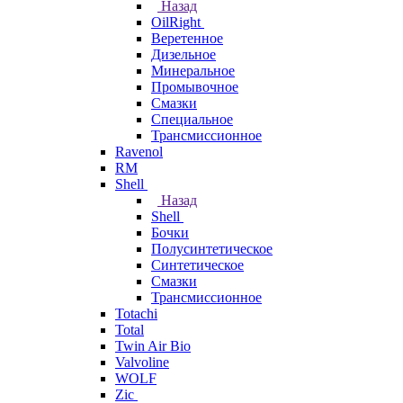
Назад
OilRight
Веретенное
Дизельное
Минеральное
Промывочное
Смазки
Специальное
Трансмиссионное
Ravenol
RM
Shell
Назад
Shell
Бочки
Полусинтетическое
Синтетическое
Смазки
Трансмиссионное
Totachi
Total
Twin Air Bio
Valvoline
WOLF
Zic