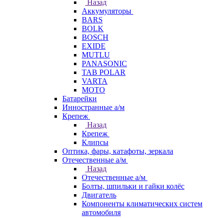
Назад
Аккумуляторы
BARS
BOLK
BOSCH
EXIDE
MUTLU
PANASONIC
TAB POLAR
VARTA
МОТО
Батарейки
Инностранные а/м
Крепеж
Назад
Крепеж
Клипсы
Оптика, фары, катафоты, зеркала
Отечественные а/м
Назад
Отечественные а/м
Болты, шпильки и гайки колёс
Двигатель
Компоненты климатических систем
автомобиля