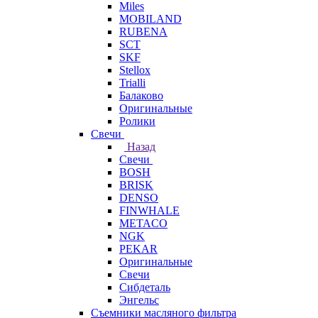
Miles
MOBILAND
RUBENA
SCT
SKF
Stellox
Trialli
Балаково
Оригинальные
Ролики
Свечи
Назад
Свечи
BOSH
BRISK
DENSO
FINWHALE
METACO
NGK
PEKAR
Оригинальные
Свечи
Сибдеталь
Энгельс
Съемники масляного фильтра