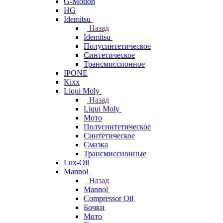
G-Motion
HG
Idemitsu
Назад
Idemitsu
Полусинтетическое
Синтетическое
Трансмиссионное
IPONE
Kixx
Liqui Moly
Назад
Liqui Moly
Мото
Полусинтетическое
Синтетическое
Смазка
Трансмиссионные
Lux-Oil
Mannol
Назад
Mannol
Compressor Oil
Бочки
Мото