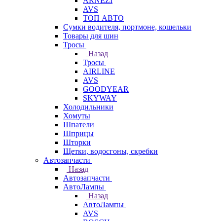
ARNEZI
AVS
ТОП АВТО
Сумки водителя, портмоне, кошельки
Товары для шин
Тросы
Назад
Тросы
AIRLINE
AVS
GOODYEAR
SKYWAY
Холодильники
Хомуты
Шпатели
Шприцы
Шторки
Щетки, водосгоны, скребки
Автозапчасти
Назад
Автозапчасти
АвтоЛампы
Назад
АвтоЛампы
AVS