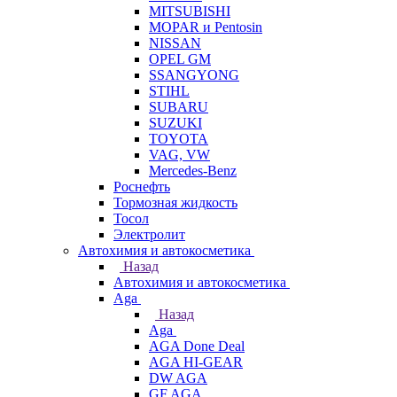
MITSUBISHI
MOPAR и Pentosin
NISSAN
OPEL GM
SSANGYONG
STIHL
SUBARU
SUZUKI
TOYOTA
VAG, VW
Мercedes-Benz
Роснефть
Тормозная жидкость
Тосол
Электролит
Автохимия и автокосметика
Назад
Автохимия и автокосметика
Aga
Назад
Aga
AGA Done Deal
AGA HI-GEAR
DW AGA
GF AGA