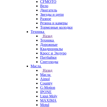
CFMOTO
Вело
Двигатель
Звезды и цепи
Разное
Резина и камеры
Тормозные колодки
Техника
Назад
Техника
Дорожные
Квадроциклы
Кросс и Эндуро
Питбайки
Снегоходы
Масла
Назад
Масла
Aimol
Country
G-Motion
IPONE
Liqui Moly
MAXIMA
Motul