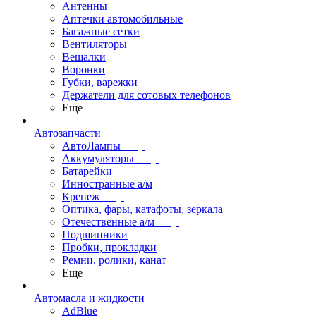
Антенны
Аптечки автомобильные
Багажные сетки
Вентиляторы
Вешалки
Воронки
Губки, варежки
Держатели для сотовых телефонов
Еще
Автозапчасти
АвтоЛампы
Аккумуляторы
Батарейки
Инностранные а/м
Крепеж
Оптика, фары, катафоты, зеркала
Отечественные а/м
Подшипники
Пробки, прокладки
Ремни, ролики, канат
Еще
Автомасла и жидкости
AdBlue