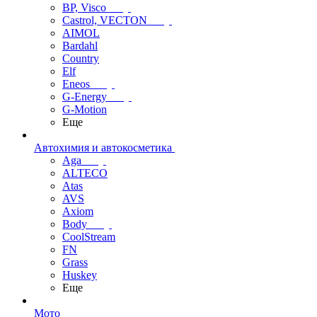
BP, Visco
Castrol, VECTON
AIMOL
Bardahl
Country
Elf
Eneos
G-Energy
G-Motion
Еще
Автохимия и автокосметика
Aga
ALTECO
Atas
AVS
Axiom
Body
CoolStream
FN
Grass
Huskey
Еще
Мото