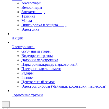
Аксессуары
Велосипеды
Запчасти
Техника
Масла
Экипировка и защита
Электрика
Акция
Электроника
GPS- навигаторы
Видеорегистратоы
Датчики парктроника
Парктроники,радар парковочный
Плееры и карты памяти
Радары
Разное
Центральный замок
Электроприборы (Чайники, кофеварки, пылесосы)
Тормозные трубки