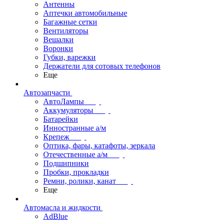
Антенны
Аптечки автомобильные
Багажные сетки
Вентиляторы
Вешалки
Воронки
Губки, варежки
Держатели для сотовых телефонов
Еще
Автозапчасти
АвтоЛампы
Аккумуляторы
Батарейки
Инностранные а/м
Крепеж
Оптика, фары, катафоты, зеркала
Отечественные а/м
Подшипники
Пробки, прокладки
Ремни, ролики, канат
Еще
Автомасла и жидкости
AdBlue