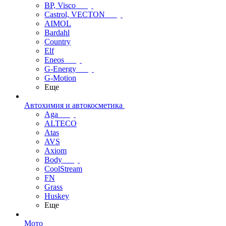
BP, Visco
Castrol, VECTON
AIMOL
Bardahl
Country
Elf
Eneos
G-Energy
G-Motion
Еще
Автохимия и автокосметика
Aga
ALTECO
Atas
AVS
Axiom
Body
CoolStream
FN
Grass
Huskey
Еще
Мото