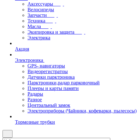
Аксессуары
Велосипеды
Запчасти
Техника
Масла
Экипировка и защита
Электрика
Акция
Электроника
GPS- навигаторы
Видеорегистратоы
Датчики парктроника
Парктроники,радар парковочный
Плееры и карты памяти
Радары
Разное
Центральный замок
Электроприборы (Чайники, кофеварки, пылесосы)
Тормозные трубки