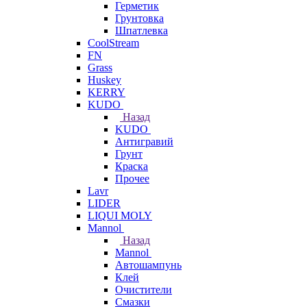
Герметик
Грунтовка
Шпатлевка
CoolStream
FN
Grass
Huskey
KERRY
KUDO
Назад
KUDO
Антигравий
Грунт
Краска
Прочее
Lavr
LIDER
LIQUI MOLY
Mannol
Назад
Mannol
Автошампунь
Клей
Очистители
Смазки