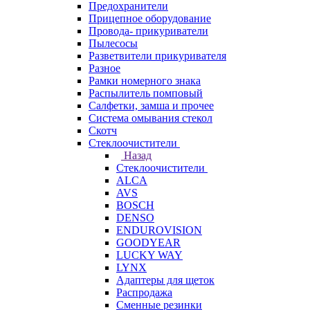
Предохранители
Прицепное оборудование
Провода- прикуриватели
Пылесосы
Разветвители прикуривателя
Разное
Рамки номерного знака
Распылитель помповый
Салфетки, замша и прочее
Система омывания стекол
Скотч
Стеклоочистители
Назад
Стеклоочистители
ALCA
AVS
BOSCH
DENSO
ENDUROVISION
GOODYEAR
LUCKY WAY
LYNX
Адаптеры для щеток
Распродажа
Сменные резинки