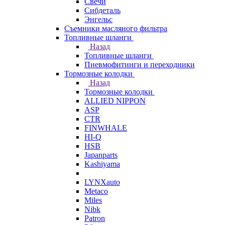
Свечи
Сибдеталь
Энгельс
Съемники масляного фильтра
Топливные шланги
Назад
Топливные шланги
Пневмофитинги и переходники
Тормозные колодки
Назад
Тормозные колодки
ALLIED NIPPON
ASP
CTR
FINWHALE
HI-Q
HSB
Japanparts
Kashiyama
LYNXauto
Metaco
Miles
Nibk
Patron