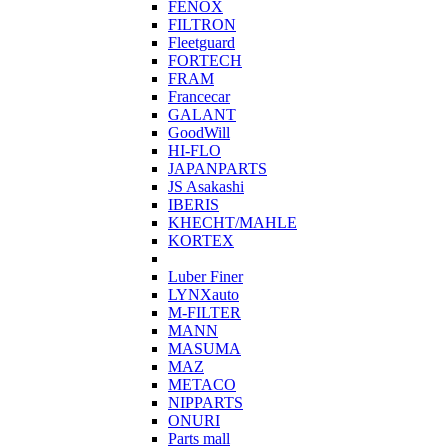
FENOX
FILTRON
Fleetguard
FORTECH
FRAM
Francecar
GALANT
GoodWill
HI-FLO
JAPANPARTS
JS Asakashi
IBERIS
KHECHT/MAHLE
KORTEX
Luber Finer
LYNXauto
M-FILTER
MANN
MASUMA
MAZ
METACO
NIPPARTS
ONURI
Parts mall