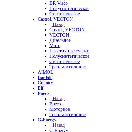
BP, Visco
Полусинтетическое
Синтетическое
Castrol, VECTON
Назад
Castrol, VECTON
VECTON
Дизельное
Мото
Пластичные смазки
Полусинтетическое
Синтетическое
Трансмиссионное
AIMOL
Bardahl
Country
Elf
Eneos
Назад
Eneos
Моторное
Трансмиссионное
G-Energy
Назад
G-Energy