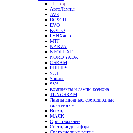
Назад
АвтоЛампы
AVS
BOSCH
EVO
KOITO
LYNXauto
MTF
NARVA
NEOLUXE
NORD YADA
OSRAM
PHILIPS
SCT
Sho-me
SVS
Комплекты и лампы ксенона
TUNGSRAM
Лампы диодные, светодиодные,
галогенные
Восход
МАЯК
Оригинальные
Светодиодная фара
Светодиодные ленты