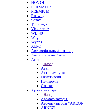
NOVOL
PERMATEX
PREMIUM
Runway
Sonax
Turtle wax
Victor reinz
WD-40
Wog
Wynns
АБРО
Автомобильный антикор
Автошампунь Эмакс
Агат
Назад
Агат
Автошампуни
Очистители
Полироли
Смазки
Ароматизаторы
Назад
Ароматизаторы
Ароматизаторы "AREON"
ARNEZI