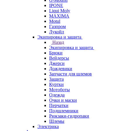
G-Motion
IPONE
Liqui Moly
MAXIMA
Motul
Газпром
Лукойл
Экипировка и защита
Назад
Экипировка и защита
Брюки
Вейдерсы
Джерси
Дождевики
Запчасти для шлемов
Защита
Куртки
Мотоботы
Одежда
Очки и маски
Перчатки
Подшлемники
Рюкзаки-гидропаки
Шлемы
Электрика