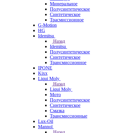
Минеральное
Полусинтетическое
Синтетическое
Трасмиссионное
G-Motion
HG
Idemitsu
Назад
Idemitsu
Полусинтетическое
Синтетическое
Трансмиссионное
IPONE
Kixx
Liqui Moly
Назад
Liqui Moly
Мото
Полусинтетическое
Синтетическое
Смазка
Трансмиссионные
Lux-Oil
Mannol
Назад