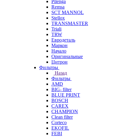
Pilenga
Remsa
SCT MANNOL
Stellox
TRANSMASTER
Triali
TRW
Евродеталь
Маркон
Начало
Оригинальные
Цитрон
Фильтры
Назад
Фильтры
AMD
BIG- filter
BLUE PRINT
BOSCH
CAREX
CHAMPION
Clean filter
Corteco
EKOFIL
FEBI