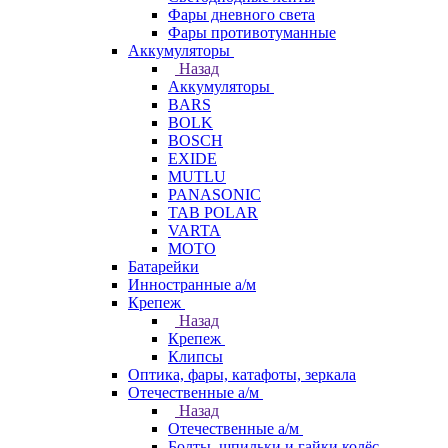
Фары дневного света
Фары противотуманные
Аккумуляторы
Назад
Аккумуляторы
BARS
BOLK
BOSCH
EXIDE
MUTLU
PANASONIC
TAB POLAR
VARTA
МОТО
Батарейки
Инностранные а/м
Крепеж
Назад
Крепеж
Клипсы
Оптика, фары, катафоты, зеркала
Отечественные а/м
Назад
Отечественные а/м
Болты, шпильки и гайки колёс