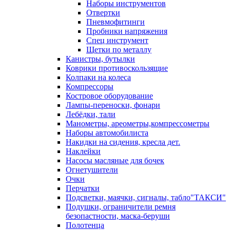
Наборы инструментов
Отвертки
Пневмофитинги
Пробники напряжения
Спец инструмент
Щетки по металлу
Канистры, бутылки
Коврики противоскользящие
Колпаки на колеса
Компрессоры
Костровое оборудование
Лампы-переноски, фонари
Лебёдки, тали
Манометры, ареометры,компрессометры
Наборы автомобилиста
Накидки на сидения, кресла дет.
Наклейки
Насосы масляные для бочек
Огнетушители
Очки
Перчатки
Подсветки, маячки, сигналы, табло"ТАКСИ"
Подушки, ограничители ремня
безопастности, маска-беруши
Полотенца