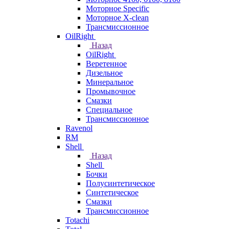
Моторное Specific
Моторное X-clean
Трансмиссионное
OilRight
Назад
OilRight
Веретенное
Дизельное
Минеральное
Промывочное
Смазки
Специальное
Трансмиссионное
Ravenol
RM
Shell
Назад
Shell
Бочки
Полусинтетическое
Синтетическое
Смазки
Трансмиссионное
Totachi