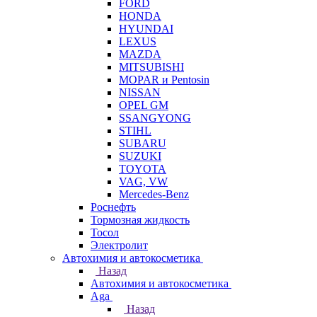
FORD
HONDA
HYUNDAI
LEXUS
MAZDA
MITSUBISHI
MOPAR и Pentosin
NISSAN
OPEL GM
SSANGYONG
STIHL
SUBARU
SUZUKI
TOYOTA
VAG, VW
Мercedes-Benz
Роснефть
Тормозная жидкость
Тосол
Электролит
Автохимия и автокосметика
Назад
Автохимия и автокосметика
Aga
Назад