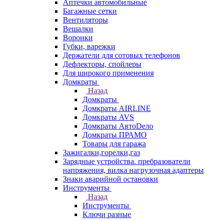
Аптечки автомобильные
Багажные сетки
Вентиляторы
Вешалки
Воронки
Губки, варежки
Держатели для сотовых телефонов
Дефлекторы, спойлеры
Для широкого применения
Домкраты
Назад
Домкраты
Домкраты AIRLINE
Домкраты AVS
Домкраты АвтоDело
Домкраты ПРАМО
Товары для гаража
Зажигалки,горелки,газ
Зарядные устройства. пребразователи
напряжения, вилка нагрузочная адаптеры
Знаки аварийной остановки
Инструменты
Назад
Инструменты
Ключи разные