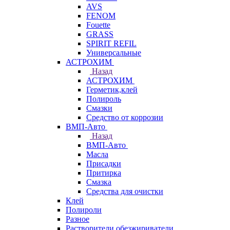
AVS
FENOM
Fouette
GRASS
SPIRIT REFIL
Универсальные
АСТРОХИМ
Назад
АСТРОХИМ
Герметик,клей
Полироль
Смазки
Средство от коррозии
ВМП-Авто
Назад
ВМП-Авто
Масла
Присадки
Притирка
Смазка
Средства для очистки
Клей
Полироли
Разное
Растворители,обезжириватели