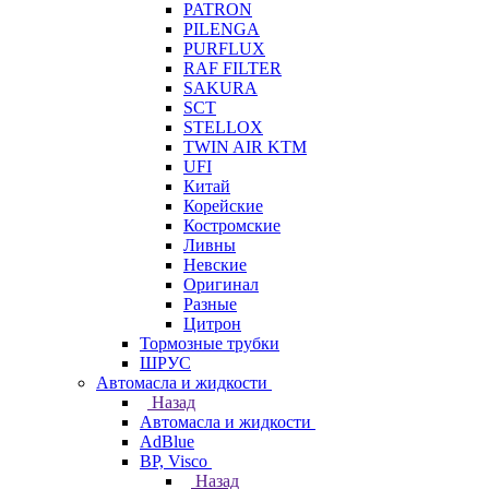
PATRON
PILENGA
PURFLUX
RAF FILTER
SAKURA
SCT
STELLOX
TWIN AIR KTM
UFI
Китай
Корейские
Костромские
Ливны
Невские
Оригинал
Разные
Цитрон
Тормозные трубки
ШРУС
Автомасла и жидкости
Назад
Автомасла и жидкости
AdBlue
BP, Visco
Назад