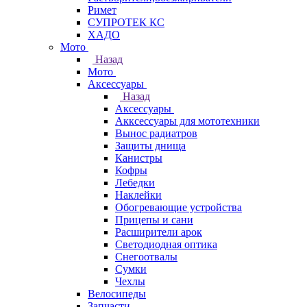
Римет
СУПРОТЕК КС
ХАДО
Мото
Назад
Мото
Аксессуары
Назад
Аксессуары
Акксессуары для мототехники
Вынос радиатров
Защиты днища
Канистры
Кофры
Лебедки
Наклейки
Обогревающие устройства
Прицепы и сани
Расширители арок
Светодиодная оптика
Снегоотвалы
Сумки
Чехлы
Велосипеды
Запчасти