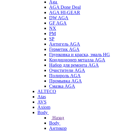
Aga
AGA Done Deal
AGA HI-GEAR
DW AGA
GF AGA
NX
PM
SP
Антигель AGA
Герметик AGA
Грунковка и краска, эмаль HG
Кондиционер металла AGA
Набор для ремонта AGA
Очистители AGA
Полироль AGA
Промывка AGA
Смазка AGA
ALTECO
Atas
AVS
Axiom
Body
Назад
Body
Антикор