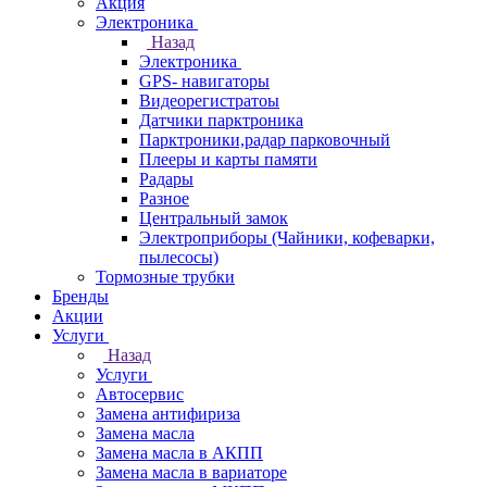
Акция
Электроника
Назад
Электроника
GPS- навигаторы
Видеорегистратоы
Датчики парктроника
Парктроники,радар парковочный
Плееры и карты памяти
Радары
Разное
Центральный замок
Электроприборы (Чайники, кофеварки,
пылесосы)
Тормозные трубки
Бренды
Акции
Услуги
Назад
Услуги
Автосервис
Замена антифириза
Замена масла
Замена масла в АКПП
Замена масла в вариаторе