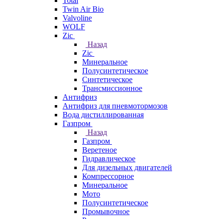
Total
Twin Air Bio
Valvoline
WOLF
Zic
Назад
Zic
Минеральное
Полусинтетическое
Синтетическое
Трансмиссионное
Антифриз
Антифриз для пневмотормозов
Вода дистиллированная
Газпром
Назад
Газпром
Веретеное
Гидравлическое
Для дизельных двигателей
Компрессорное
Минеральное
Мото
Полусинтетическое
Промывочное