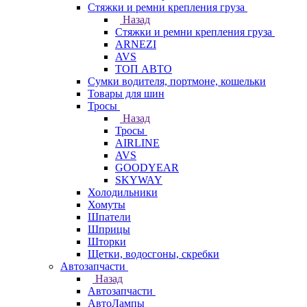
Стяжки и ремни крепления груза
Назад
Стяжки и ремни крепления груза
ARNEZI
AVS
ТОП АВТО
Сумки водителя, портмоне, кошельки
Товары для шин
Тросы
Назад
Тросы
AIRLINE
AVS
GOODYEAR
SKYWAY
Холодильники
Хомуты
Шпатели
Шприцы
Шторки
Щетки, водосгоны, скребки
Автозапчасти
Назад
Автозапчасти
АвтоЛампы