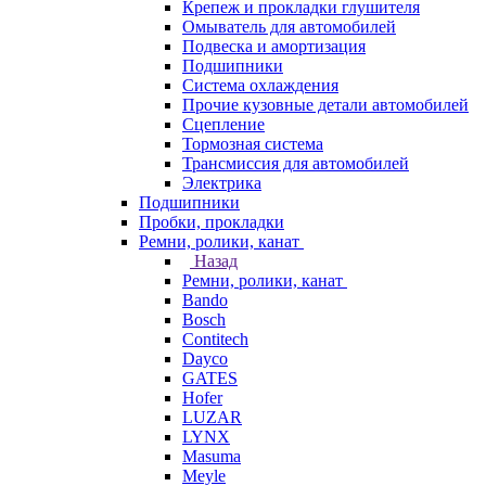
Крепеж и прокладки глушителя
Омыватель для автомобилей
Подвеска и амортизация
Подшипники
Система охлаждения
Прочие кузовные детали автомобилей
Сцепление
Тормозная система
Трансмиссия для автомобилей
Электрика
Подшипники
Пробки, прокладки
Ремни, ролики, канат
Назад
Ремни, ролики, канат
Bando
Bosch
Contitech
Dayco
GATES
Hofer
LUZAR
LYNX
Masuma
Meyle