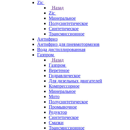
Zic
Назад
Zic
Минеральное
Полусинтетическое
Синтетическое
Трансмиссионное
Антифриз
Антифриз для пневмотормозов
Вода дистиллированная
Газпром
Назад
Газпром
Веретеное
Гидравлическое
Для дизельных двигателей
Компрессорное
Минеральное
Мото
Полусинтетическое
Промывочное
Редуктор
Синтетическое
Смазки
Трансмиссионное