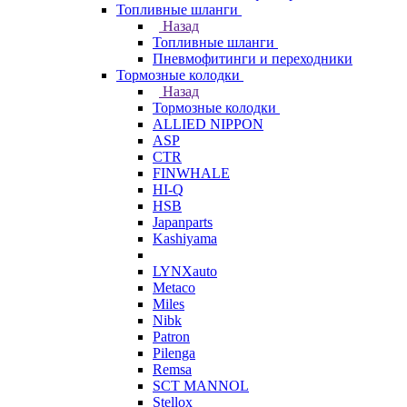
Топливные шланги
Назад
Топливные шланги
Пневмофитинги и переходники
Тормозные колодки
Назад
Тормозные колодки
ALLIED NIPPON
ASP
CTR
FINWHALE
HI-Q
HSB
Japanparts
Kashiyama
LYNXauto
Metaco
Miles
Nibk
Patron
Pilenga
Remsa
SCT MANNOL
Stellox