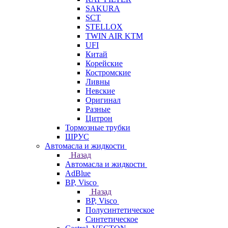
SAKURA
SCT
STELLOX
TWIN AIR KTM
UFI
Китай
Корейские
Костромские
Ливны
Невские
Оригинал
Разные
Цитрон
Тормозные трубки
ШРУС
Автомасла и жидкости
Назад
Автомасла и жидкости
AdBlue
BP, Visco
Назад
BP, Visco
Полусинтетическое
Синтетическое