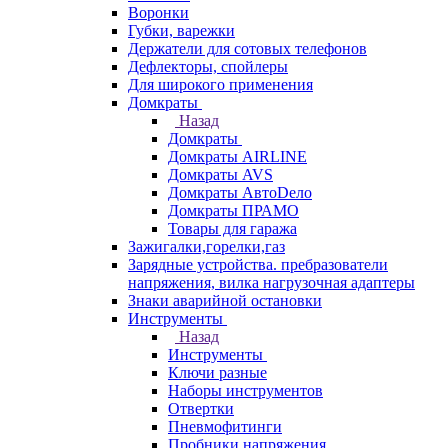
Воронки
Губки, варежки
Держатели для сотовых телефонов
Дефлекторы, спойлеры
Для широкого применения
Домкраты
Назад
Домкраты
Домкраты AIRLINE
Домкраты AVS
Домкраты АвтоDело
Домкраты ПРАМО
Товары для гаража
Зажигалки,горелки,газ
Зарядные устройства. пребразователи
напряжения, вилка нагрузочная адаптеры
Знаки аварийной остановки
Инструменты
Назад
Инструменты
Ключи разные
Наборы инструментов
Отвертки
Пневмофитинги
Пробники напряжения