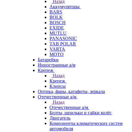
Назад
Аккумуляторы
BARS
BOLK
BOSCH
EXIDE
MUTLU
PANASONIC
TAB POLAR
VARTA
МОТО
Батарейки
Инностранные а/м
Крепеж
Назад
Крепеж
Клипсы
Оптика, фары, катафоты, зеркала
Отечественные а/м
Назад
Отечественные а/м
Болты, шпильки и гайки колёс
Двигатель
Компоненты климатических систем
автомобиля