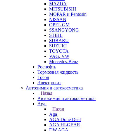
MAZDA
MITSUBISHI
MOPAR и Pentosin
NISSAN
OPEL GM
SSANGYONG
STIHL
SUBARU
SUZUKI
TOYOTA
VAG, VW
Мercedes-Benz
Роснефть
Тормозная жидкость
Тосол
Электролит
Автохимия и автокосметика
Назад
Автохимия и автокосметика
Aga
Назад
Aga
AGA Done Deal
AGA HI-GEAR
DW AGA