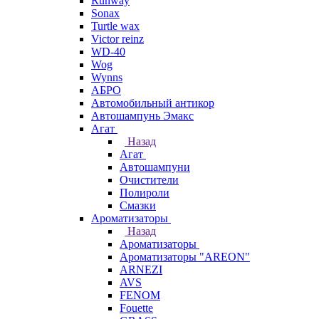
Runway
Sonax
Turtle wax
Victor reinz
WD-40
Wog
Wynns
АБРО
Автомобильный антикор
Автошампунь Эмакс
Агат
Назад
Агат
Автошампуни
Очистители
Полироли
Смазки
Ароматизаторы
Назад
Ароматизаторы
Ароматизаторы "AREON"
ARNEZI
AVS
FENOM
Fouette