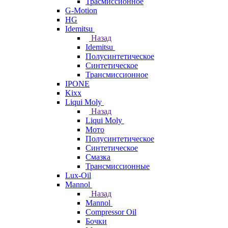
Трасмиссионное
G-Motion
HG
Idemitsu
Назад
Idemitsu
Полусинтетическое
Синтетическое
Трансмиссионное
IPONE
Kixx
Liqui Moly
Назад
Liqui Moly
Мото
Полусинтетическое
Синтетическое
Смазка
Трансмиссионные
Lux-Oil
Mannol
Назад
Mannol
Compressor Oil
Бочки