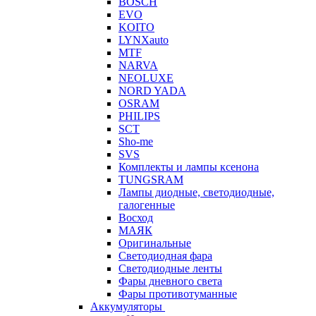
BOSCH
EVO
KOITO
LYNXauto
MTF
NARVA
NEOLUXE
NORD YADA
OSRAM
PHILIPS
SCT
Sho-me
SVS
Комплекты и лампы ксенона
TUNGSRAM
Лампы диодные, светодиодные,
галогенные
Восход
МАЯК
Оригинальные
Светодиодная фара
Светодиодные ленты
Фары дневного света
Фары противотуманные
Аккумуляторы