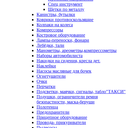
Спец инструмент
Щетки по металлу
Канистры, бутылки
Коврики противоскользящие
Колпаки на колеса
Компрессоры
Костровое оборудование
Лампы-переноски, фонари
Лебёдки, тали
Манометры, ареометры,компрессометры
Наборы автомобилиста
Накидки на сидения, кресла дет.
Наклейки
Насосы масляные для бочек
Огнетушители
Очки
Перчатки
Подсветки, маячки, сигналы, табло"ТАКСИ"
Подушки, ограничители ремня
безопастности, маска-беруши
Полотенца
Предохранители
Прицепное оборудование
Провода- прикуриватели
Пылесосы