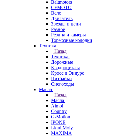
Baltmotors
CFMOTO
Вело
Двигатель
Звезды и цепи
Разное
Резина и камеры
Тормозные колодки
Техника
Назад
Техника
Дорожные
Квадроциклы
Кросс и Эндуро
Питбайки
Снегоходы
Масла
Назад
Масла
Aimol
Country
G-Motion
IPONE
Liqui Moly
MAXIMA