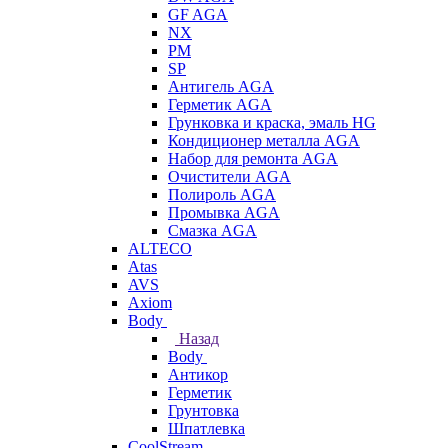
GF AGA
NX
PM
SP
Антигель AGA
Герметик AGA
Грунковка и краска, эмаль HG
Кондиционер металла AGA
Набор для ремонта AGA
Очистители AGA
Полироль AGA
Промывка AGA
Смазка AGA
ALTECO
Atas
AVS
Axiom
Body
Назад
Body
Антикор
Герметик
Грунтовка
Шпатлевка
CoolStream