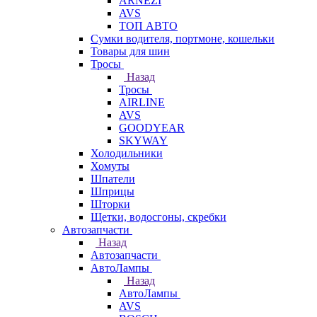
ARNEZI
AVS
ТОП АВТО
Сумки водителя, портмоне, кошельки
Товары для шин
Тросы
Назад
Тросы
AIRLINE
AVS
GOODYEAR
SKYWAY
Холодильники
Хомуты
Шпатели
Шприцы
Шторки
Щетки, водосгоны, скребки
Автозапчасти
Назад
Автозапчасти
АвтоЛампы
Назад
АвтоЛампы
AVS