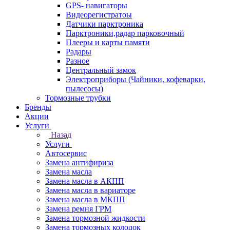
GPS- навигаторы
Видеорегистратоы
Датчики парктроника
Парктроники,радар парковочный
Плееры и карты памяти
Радары
Разное
Центральный замок
Электроприборы (Чайники, кофеварки,
пылесосы)
Тормозные трубки
Бренды
Акции
Услуги
Назад
Услуги
Автосервис
Замена антифириза
Замена масла
Замена масла в АКПП
Замена масла в вариаторе
Замена масла в МКПП
Замена ремня ГРМ
Замена тормозной жидкости
Замена тормозных колодок