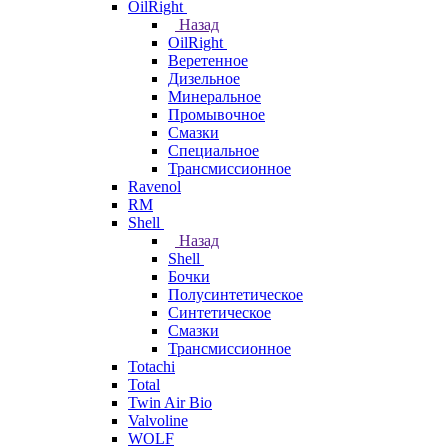
OilRight
Назад
OilRight
Веретенное
Дизельное
Минеральное
Промывочное
Смазки
Специальное
Трансмиссионное
Ravenol
RM
Shell
Назад
Shell
Бочки
Полусинтетическое
Синтетическое
Смазки
Трансмиссионное
Totachi
Total
Twin Air Bio
Valvoline
WOLF