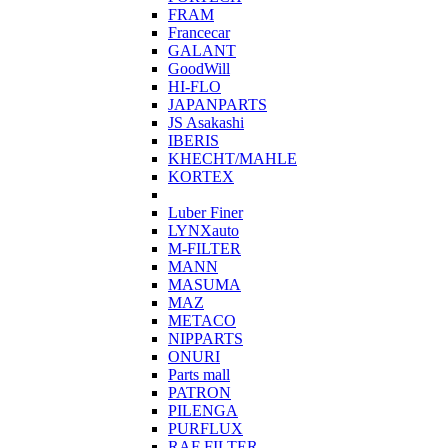
FRAM
Francecar
GALANT
GoodWill
HI-FLO
JAPANPARTS
JS Asakashi
IBERIS
KHECHT/MAHLE
KORTEX
Luber Finer
LYNXauto
M-FILTER
MANN
MASUMA
MAZ
METACO
NIPPARTS
ONURI
Parts mall
PATRON
PILENGA
PURFLUX
RAF FILTER