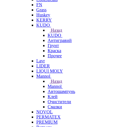
FN
Grass
Huskey
KERRY
KUDO
Назад
KUDO
Антигравий
Грунт
Краска
Прочее
Lavr
LIDER
LIQUI MOLY
Mannol
Назад
Mannol
Автошампунь
Клей
Очистители
Смазки
NOVOL
PERMATEX
PREMIUM