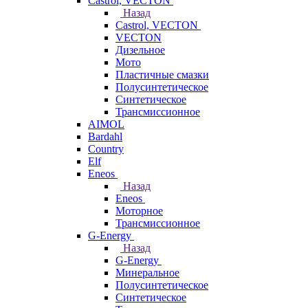
Castrol, VECTON
Назад
Castrol, VECTON
VECTON
Дизельное
Мото
Пластичные смазки
Полусинтетическое
Синтетическое
Трансмиссионное
AIMOL
Bardahl
Country
Elf
Eneos
Назад
Eneos
Моторное
Трансмиссионное
G-Energy
Назад
G-Energy
Минеральное
Полусинтетическое
Синтетическое