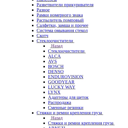
Разветвители прикуривателя
Разное
Рамки номерного знака
Распылитель помповый
Салфетки, замша и прочее
Система омывания стекол
Скотч
Стеклоочистители
Назад
Стеклоочистители
ALCA
AVS
BOSCH
DENSO
ENDUROVISION
GOODYEAR
LUCKY WAY
LYNX
Адаптеры для щеток
Распродажа
Сменные резинки
Стяжки и ремни крепления груза
Назад
Стяжки и ремни крепления груза