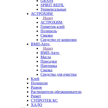
GRASS
SPIRIT REFIL
Универсальные
АСТРОХИМ
Назад
АСТРОХИМ
Герметик,клей
Полироль
Смазки
Средство от коррозии
ВМП-Авто
Назад
ВМП-Авто
Масла
Присадки
Притирка
Смазка
Средства для очистки
Клей
Полироли
Разное
Растворители,обезжириватели
Римет
СУПРОТЕК КС
ХАДО