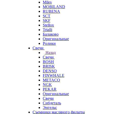
Miles
MOBILAND
RUBENA
SCT
SKF
Stellox
Trialli
Балаково
Оригинальные
Ролики
Свечи
Назад
Свечи
BOSH
BRISK
DENSO
FINWHALE
METACO
NGK
PEKAR
Оригинальные
Свечи
Сибдеталь
Энгельс
Съемники масляного фильтра