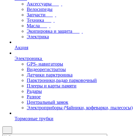
Аксессуары
Велосипеды
Запчасти
Техника
Масла
Экипировка и защита
Электрика
Акция
Электроника
GPS- навигаторы
Видеорегистратоы
Датчики парктроника
Парктроники,радар парковочный
Плееры и карты памяти
Радары
Разное
Центральный замок
Электроприборы (Чайники, кофеварки, пылесосы)
Тормозные трубки