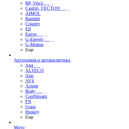
BP, Visco
Castrol, VECTON
AIMOL
Bardahl
Country
Elf
Eneos
G-Energy
G-Motion
Еще
Автохимия и автокосметика
Aga
ALTECO
Atas
AVS
Axiom
Body
CoolStream
FN
Grass
Huskey
Еще
Мото