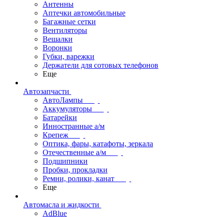
Антенны
Аптечки автомобильные
Багажные сетки
Вентиляторы
Вешалки
Воронки
Губки, варежки
Держатели для сотовых телефонов
Еще
Автозапчасти
АвтоЛампы
Аккумуляторы
Батарейки
Инностранные а/м
Крепеж
Оптика, фары, катафоты, зеркала
Отечественные а/м
Подшипники
Пробки, прокладки
Ремни, ролики, канат
Еще
Автомасла и жидкости
AdBlue