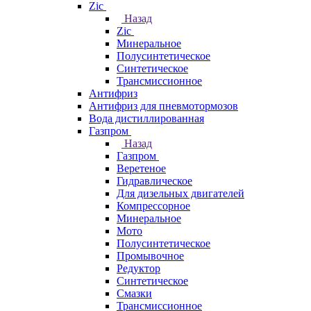
Zic
Назад
Zic
Минеральное
Полусинтетическое
Синтетическое
Трансмиссионное
Антифриз
Антифриз для пневмотормозов
Вода дистиллированная
Газпром
Назад
Газпром
Веретеное
Гидравлическое
Для дизельных двигателей
Компрессорное
Минеральное
Мото
Полусинтетическое
Промывочное
Редуктор
Синтетическое
Смазки
Трансмиссионное