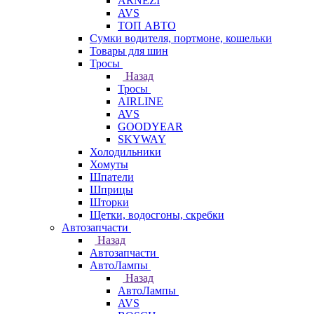
ARNEZI
AVS
ТОП АВТО
Сумки водителя, портмоне, кошельки
Товары для шин
Тросы
Назад
Тросы
AIRLINE
AVS
GOODYEAR
SKYWAY
Холодильники
Хомуты
Шпатели
Шприцы
Шторки
Щетки, водосгоны, скребки
Автозапчасти
Назад
Автозапчасти
АвтоЛампы
Назад
АвтоЛампы
AVS