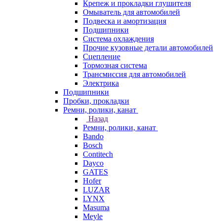
Крепеж и прокладки глушителя
Омыватель для автомобилей
Подвеска и амортизация
Подшипники
Система охлаждения
Прочие кузовные детали автомобилей
Сцепление
Тормозная система
Трансмиссия для автомобилей
Электрика
Подшипники
Пробки, прокладки
Ремни, ролики, канат
Назад
Ремни, ролики, канат
Bando
Bosch
Contitech
Dayco
GATES
Hofer
LUZAR
LYNX
Masuma
Meyle