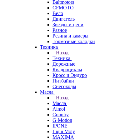
Baltmotors
CFMOTO
Вело
Двигатель
Звезды и цепи
Разное
Резина и камеры
Тормозные колодки
Техника
Назад
Техника
Дорожные
Квадроциклы
Кросс и Эндуро
Питбайки
Снегоходы
Масла
Назад
Масла
Aimol
Country
G-Motion
IPONE
Liqui Moly
MAXIMA