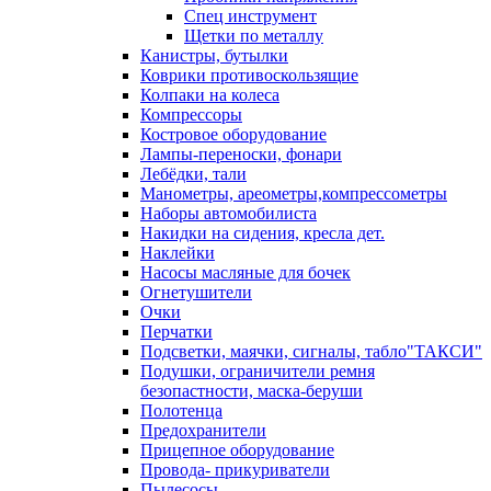
Спец инструмент
Щетки по металлу
Канистры, бутылки
Коврики противоскользящие
Колпаки на колеса
Компрессоры
Костровое оборудование
Лампы-переноски, фонари
Лебёдки, тали
Манометры, ареометры,компрессометры
Наборы автомобилиста
Накидки на сидения, кресла дет.
Наклейки
Насосы масляные для бочек
Огнетушители
Очки
Перчатки
Подсветки, маячки, сигналы, табло"ТАКСИ"
Подушки, ограничители ремня
безопастности, маска-беруши
Полотенца
Предохранители
Прицепное оборудование
Провода- прикуриватели
Пылесосы