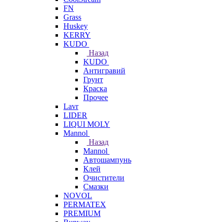
FN
Grass
Huskey
KERRY
KUDO
Назад
KUDO
Антигравий
Грунт
Краска
Прочее
Lavr
LIDER
LIQUI MOLY
Mannol
Назад
Mannol
Автошампунь
Клей
Очистители
Смазки
NOVOL
PERMATEX
PREMIUM