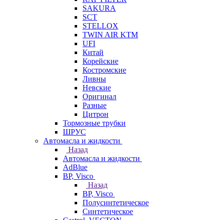
SAKURA
SCT
STELLOX
TWIN AIR KTM
UFI
Китай
Корейские
Костромские
Ливны
Невские
Оригинал
Разные
Цитрон
Тормозные трубки
ШРУС
Автомасла и жидкости
Назад
Автомасла и жидкости
AdBlue
BP, Visco
Назад
BP, Visco
Полусинтетическое
Синтетическое