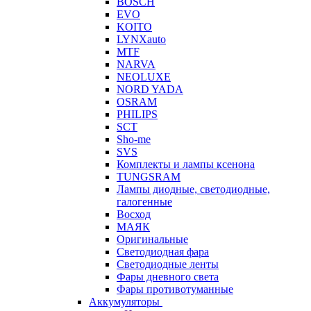
BOSCH
EVO
KOITO
LYNXauto
MTF
NARVA
NEOLUXE
NORD YADA
OSRAM
PHILIPS
SCT
Sho-me
SVS
Комплекты и лампы ксенона
TUNGSRAM
Лампы диодные, светодиодные,
галогенные
Восход
МАЯК
Оригинальные
Светодиодная фара
Светодиодные ленты
Фары дневного света
Фары противотуманные
Аккумуляторы