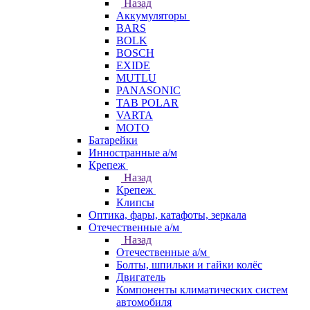
Назад
Аккумуляторы
BARS
BOLK
BOSCH
EXIDE
MUTLU
PANASONIC
TAB POLAR
VARTA
МОТО
Батарейки
Инностранные а/м
Крепеж
Назад
Крепеж
Клипсы
Оптика, фары, катафоты, зеркала
Отечественные а/м
Назад
Отечественные а/м
Болты, шпильки и гайки колёс
Двигатель
Компоненты климатических систем
автомобиля