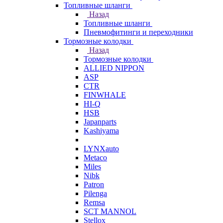
Топливные шланги
Назад
Топливные шланги
Пневмофитинги и переходники
Тормозные колодки
Назад
Тормозные колодки
ALLIED NIPPON
ASP
CTR
FINWHALE
HI-Q
HSB
Japanparts
Kashiyama
LYNXauto
Metaco
Miles
Nibk
Patron
Pilenga
Remsa
SCT MANNOL
Stellox