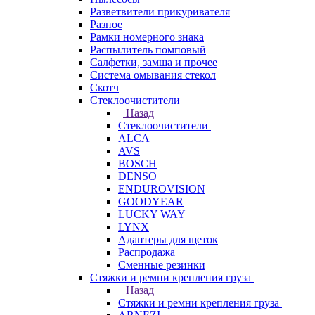
Разветвители прикуривателя
Разное
Рамки номерного знака
Распылитель помповый
Салфетки, замша и прочее
Система омывания стекол
Скотч
Стеклоочистители
Назад
Стеклоочистители
ALCA
AVS
BOSCH
DENSO
ENDUROVISION
GOODYEAR
LUCKY WAY
LYNX
Адаптеры для щеток
Распродажа
Сменные резинки
Стяжки и ремни крепления груза
Назад
Стяжки и ремни крепления груза