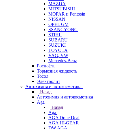
MAZDA
MITSUBISHI
MOPAR и Pentosin
NISSAN
OPEL GM
SSANGYONG
STIHL
SUBARU
SUZUKI
TOYOTA
VAG, VW
Мercedes-Benz
Роснефть
Тормозная жидкость
Тосол
Электролит
Автохимия и автокосметика
Назад
Автохимия и автокосметика
Aga
Назад
Aga
AGA Done Deal
AGA HI-GEAR
DW AGA