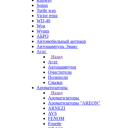
Runway
Sonax
Turtle wax
Victor reinz
WD-40
Wog
Wynns
АБРО
Автомобильный антикор
Автошампунь Эмакс
Агат
Назад
Агат
Автошампуни
Очистители
Полироли
Смазки
Ароматизаторы
Назад
Ароматизаторы
Ароматизаторы "AREON"
ARNEZI
AVS
FENOM
Fouette