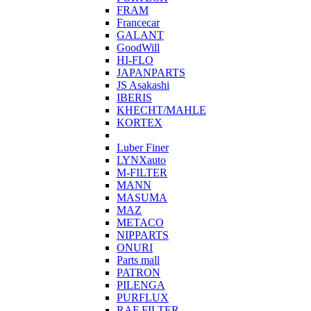
FRAM
Francecar
GALANT
GoodWill
HI-FLO
JAPANPARTS
JS Asakashi
IBERIS
KHECHT/MAHLE
KORTEX
Luber Finer
LYNXauto
M-FILTER
MANN
MASUMA
MAZ
METACO
NIPPARTS
ONURI
Parts mall
PATRON
PILENGA
PURFLUX
RAF FILTER