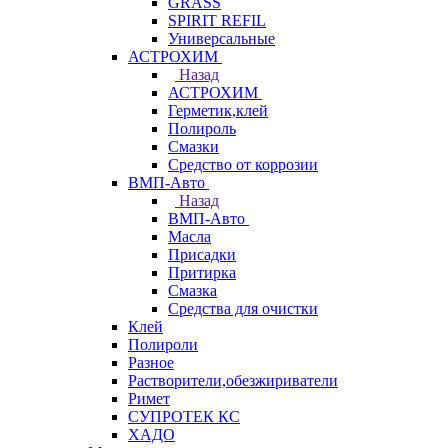
GRASS
SPIRIT REFIL
Универсальные
АСТРОХИМ
Назад
АСТРОХИМ
Герметик,клей
Полироль
Смазки
Средство от коррозии
ВМП-Авто
Назад
ВМП-Авто
Масла
Присадки
Притирка
Смазка
Средства для очистки
Клей
Полироли
Разное
Растворители,обезжириватели
Римет
СУПРОТЕК КС
ХАДО