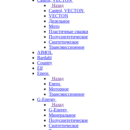
Castrol, VECTON
Назад
Castrol, VECTON
VECTON
Дизельное
Мото
Пластичные смазки
Полусинтетическое
Синтетическое
Трансмиссионное
AIMOL
Bardahl
Country
Elf
Eneos
Назад
Eneos
Моторное
Трансмиссионное
G-Energy
Назад
G-Energy
Минеральное
Полусинтетическое
Синтетическое