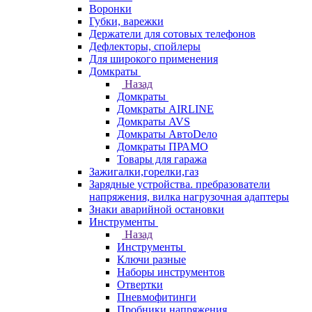
Воронки
Губки, варежки
Держатели для сотовых телефонов
Дефлекторы, спойлеры
Для широкого применения
Домкраты
Назад
Домкраты
Домкраты AIRLINE
Домкраты AVS
Домкраты АвтоDело
Домкраты ПРАМО
Товары для гаража
Зажигалки,горелки,газ
Зарядные устройства. пребразователи
напряжения, вилка нагрузочная адаптеры
Знаки аварийной остановки
Инструменты
Назад
Инструменты
Ключи разные
Наборы инструментов
Отвертки
Пневмофитинги
Пробники напряжения