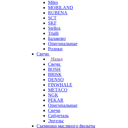
Miles
MOBILAND
RUBENA
SCT
SKF
Stellox
Trialli
Балаково
Оригинальные
Ролики
Свечи
Назад
Свечи
BOSH
BRISK
DENSO
FINWHALE
METACO
NGK
PEKAR
Оригинальные
Свечи
Сибдеталь
Энгельс
Съемники масляного фильтра