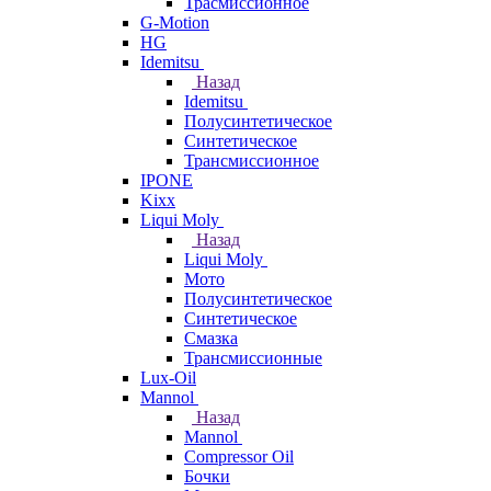
Трасмиссионное
G-Motion
HG
Idemitsu
Назад
Idemitsu
Полусинтетическое
Синтетическое
Трансмиссионное
IPONE
Kixx
Liqui Moly
Назад
Liqui Moly
Мото
Полусинтетическое
Синтетическое
Смазка
Трансмиссионные
Lux-Oil
Mannol
Назад
Mannol
Compressor Oil
Бочки