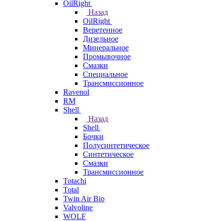
OilRight
Назад
OilRight
Веретенное
Дизельное
Минеральное
Промывочное
Смазки
Специальное
Трансмиссионное
Ravenol
RM
Shell
Назад
Shell
Бочки
Полусинтетическое
Синтетическое
Смазки
Трансмиссионное
Totachi
Total
Twin Air Bio
Valvoline
WOLF