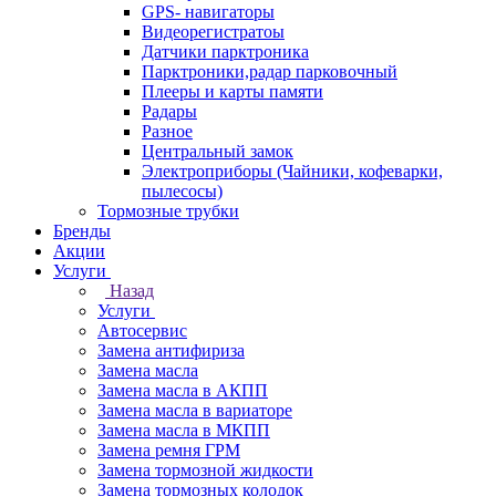
GPS- навигаторы
Видеорегистратоы
Датчики парктроника
Парктроники,радар парковочный
Плееры и карты памяти
Радары
Разное
Центральный замок
Электроприборы (Чайники, кофеварки,
пылесосы)
Тормозные трубки
Бренды
Акции
Услуги
Назад
Услуги
Автосервис
Замена антифириза
Замена масла
Замена масла в АКПП
Замена масла в вариаторе
Замена масла в МКПП
Замена ремня ГРМ
Замена тормозной жидкости
Замена тормозных колодок