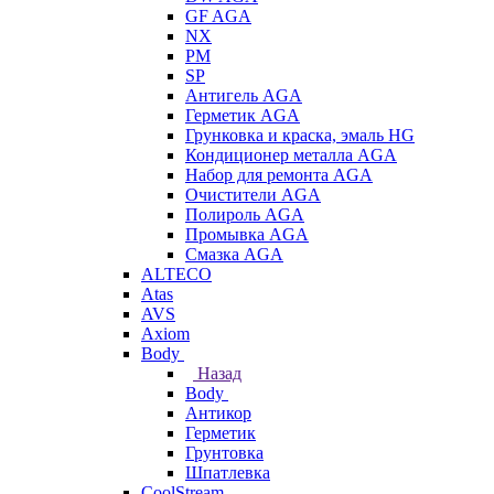
GF AGA
NX
PM
SP
Антигель AGA
Герметик AGA
Грунковка и краска, эмаль HG
Кондиционер металла AGA
Набор для ремонта AGA
Очистители AGA
Полироль AGA
Промывка AGA
Смазка AGA
ALTECO
Atas
AVS
Axiom
Body
Назад
Body
Антикор
Герметик
Грунтовка
Шпатлевка
CoolStream