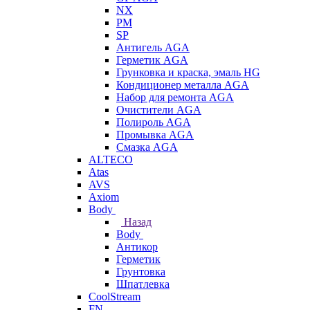
NX
PM
SP
Антигель AGA
Герметик AGA
Грунковка и краска, эмаль HG
Кондиционер металла AGA
Набор для ремонта AGA
Очистители AGA
Полироль AGA
Промывка AGA
Смазка AGA
ALTECO
Atas
AVS
Axiom
Body
Назад
Body
Антикор
Герметик
Грунтовка
Шпатлевка
CoolStream
FN