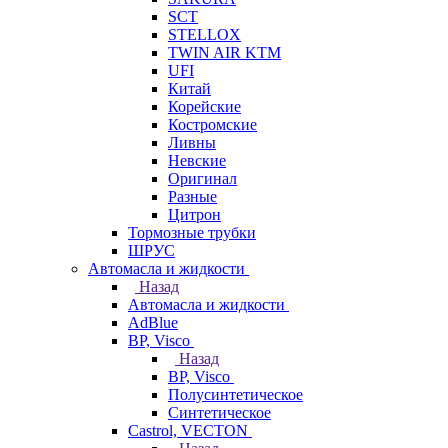
SCT
STELLOX
TWIN AIR KTM
UFI
Китай
Корейские
Костромские
Ливны
Невские
Оригинал
Разные
Цитрон
Тормозные трубки
ШРУС
Автомасла и жидкости
Назад
Автомасла и жидкости
AdBlue
BP, Visco
Назад
BP, Visco
Полусинтетическое
Синтетическое
Castrol, VECTON