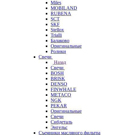
Miles
MOBILAND
RUBENA
SCT
SKF
Stellox
Trialli
Балаково
Оригинальные
Ролики
Свечи
Назад
Свечи
BOSH
BRISK
DENSO
FINWHALE
METACO
NGK
PEKAR
Оригинальные
Свечи
Сибдеталь
Энгельс
Съемники масляного фильтра