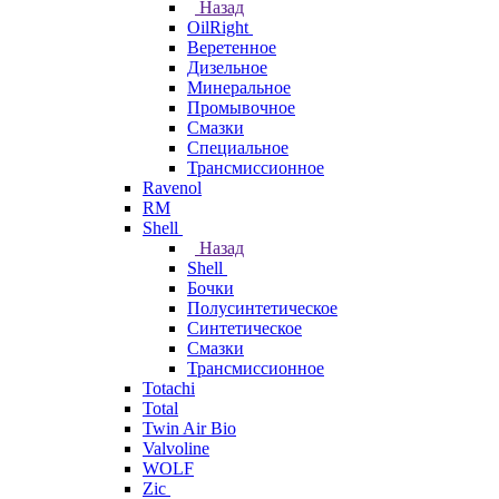
Назад
OilRight
Веретенное
Дизельное
Минеральное
Промывочное
Смазки
Специальное
Трансмиссионное
Ravenol
RM
Shell
Назад
Shell
Бочки
Полусинтетическое
Синтетическое
Смазки
Трансмиссионное
Totachi
Total
Twin Air Bio
Valvoline
WOLF
Zic