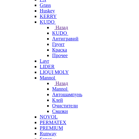
Grass
Huskey
KERRY
KUDO
Назад
KUDO
Антигравий
Грунт
Краска
Прочее
Lavr
LIDER
LIQUI MOLY
Mannol
Назад
Mannol
Автошампунь
Клей
Очистители
Смазки
NOVOL
PERMATEX
PREMIUM
Runway