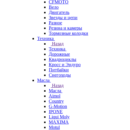
CFMOTO
Вело
Двигатель
Звезды и цепи
Разное
Резина и камеры
Тормозные колодки
Техника
Назад
Техника
Дорожные
Квадроциклы
Кросс и Эндуро
Питбайки
Снегоходы
Масла
Назад
Масла
Aimol
Country
G-Motion
IPONE
Liqui Moly
MAXIMA
Motul