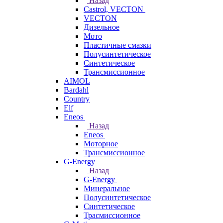
Назад
Castrol, VECTON
VECTON
Дизельное
Мото
Пластичные смазки
Полусинтетическое
Синтетическое
Трансмиссионное
AIMOL
Bardahl
Country
Elf
Eneos
Назад
Eneos
Моторное
Трансмиссионное
G-Energy
Назад
G-Energy
Минеральное
Полусинтетическое
Синтетическое
Трасмиссионное