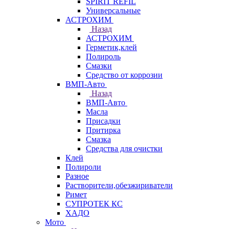
SPIRIT REFIL
Универсальные
АСТРОХИМ
Назад
АСТРОХИМ
Герметик,клей
Полироль
Смазки
Средство от коррозии
ВМП-Авто
Назад
ВМП-Авто
Масла
Присадки
Притирка
Смазка
Средства для очистки
Клей
Полироли
Разное
Растворители,обезжириватели
Римет
СУПРОТЕК КС
ХАДО
Мото