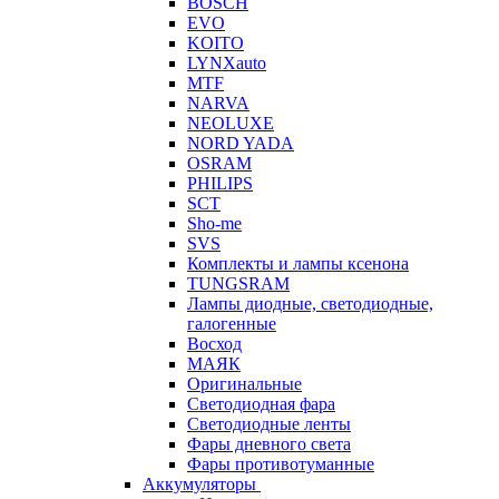
BOSCH
EVO
KOITO
LYNXauto
MTF
NARVA
NEOLUXE
NORD YADA
OSRAM
PHILIPS
SCT
Sho-me
SVS
Комплекты и лампы ксенона
TUNGSRAM
Лампы диодные, светодиодные,
галогенные
Восход
МАЯК
Оригинальные
Светодиодная фара
Светодиодные ленты
Фары дневного света
Фары противотуманные
Аккумуляторы