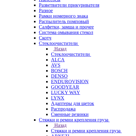
Разветвители прикуривателя
Разное
Рамки номерного знака
Распылитель помповый
Салфетки, замша и прочее
Система омывания стекол
Скотч
Стеклоочистители
Назад
Стеклоочистители
ALCA
AVS
BOSCH
DENSO
ENDUROVISION
GOODYEAR
LUCKY WAY
LYNX
Адаптеры для щеток
Распродажа
Сменные резинки
Стяжки и ремни крепления груза
Назад
Стяжки и ремни крепления груза