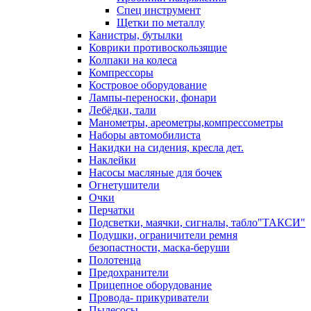
Спец инструмент
Щетки по металлу
Канистры, бутылки
Коврики противоскользящие
Колпаки на колеса
Компрессоры
Костровое оборудование
Лампы-переноски, фонари
Лебёдки, тали
Манометры, ареометры,компрессометры
Наборы автомобилиста
Накидки на сидения, кресла дет.
Наклейки
Насосы масляные для бочек
Огнетушители
Очки
Перчатки
Подсветки, маячки, сигналы, табло"ТАКСИ"
Подушки, ограничители ремня
безопастности, маска-беруши
Полотенца
Предохранители
Прицепное оборудование
Провода- прикуриватели
Пылесосы