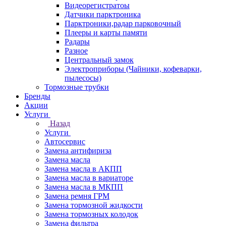
Видеорегистратоы
Датчики парктроника
Парктроники,радар парковочный
Плееры и карты памяти
Радары
Разное
Центральный замок
Электроприборы (Чайники, кофеварки,
пылесосы)
Тормозные трубки
Бренды
Акции
Услуги
Назад
Услуги
Автосервис
Замена антифириза
Замена масла
Замена масла в АКПП
Замена масла в вариаторе
Замена масла в МКПП
Замена ремня ГРМ
Замена тормозной жидкости
Замена тормозных колодок
Замена фильтра