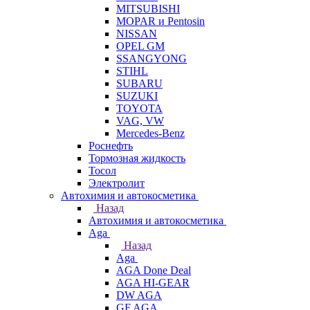
MITSUBISHI
MOPAR и Pentosin
NISSAN
OPEL GM
SSANGYONG
STIHL
SUBARU
SUZUKI
TOYOTA
VAG, VW
Мercedes-Benz
Роснефть
Тормозная жидкость
Тосол
Электролит
Автохимия и автокосметика
Назад
Автохимия и автокосметика
Aga
Назад
Aga
AGA Done Deal
AGA HI-GEAR
DW AGA
GF AGA