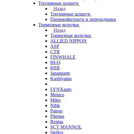
Топливные шланги
Назад
Топливные шланги
Пневмофитинги и переходники
Тормозные колодки
Назад
Тормозные колодки
ALLIED NIPPON
ASP
CTR
FINWHALE
HI-Q
HSB
Japanparts
Kashiyama
LYNXauto
Metaco
Miles
Nibk
Patron
Pilenga
Remsa
SCT MANNOL
Stellox