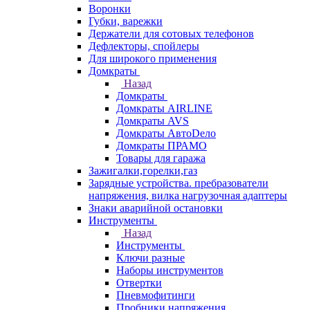
Воронки
Губки, варежки
Держатели для сотовых телефонов
Дефлекторы, спойлеры
Для широкого применения
Домкраты
Назад
Домкраты
Домкраты AIRLINE
Домкраты AVS
Домкраты АвтоDело
Домкраты ПРАМО
Товары для гаража
Зажигалки,горелки,газ
Зарядные устройства. пребразователи
напряжения, вилка нагрузочная адаптеры
Знаки аварийной остановки
Инструменты
Назад
Инструменты
Ключи разные
Наборы инструментов
Отвертки
Пневмофитинги
Пробники напряжения