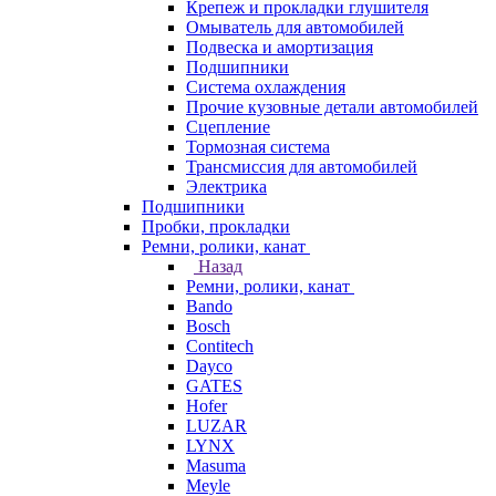
Крепеж и прокладки глушителя
Омыватель для автомобилей
Подвеска и амортизация
Подшипники
Система охлаждения
Прочие кузовные детали автомобилей
Сцепление
Тормозная система
Трансмиссия для автомобилей
Электрика
Подшипники
Пробки, прокладки
Ремни, ролики, канат
Назад
Ремни, ролики, канат
Bando
Bosch
Contitech
Dayco
GATES
Hofer
LUZAR
LYNX
Masuma
Meyle