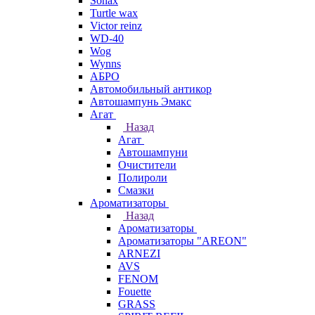
Sonax
Turtle wax
Victor reinz
WD-40
Wog
Wynns
АБРО
Автомобильный антикор
Автошампунь Эмакс
Агат
Назад
Агат
Автошампуни
Очистители
Полироли
Смазки
Ароматизаторы
Назад
Ароматизаторы
Ароматизаторы "AREON"
ARNEZI
AVS
FENOM
Fouette
GRASS