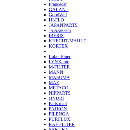
Francecar
GALANT
GoodWill
HI-FLO
JAPANPARTS
JS Asakashi
IBERIS
KHECHT/MAHLE
KORTEX
Luber Finer
LYNXauto
M-FILTER
MANN
MASUMA
MAZ
METACO
NIPPARTS
ONURI
Parts mall
PATRON
PILENGA
PURFLUX
RAF FILTER
SAKURA