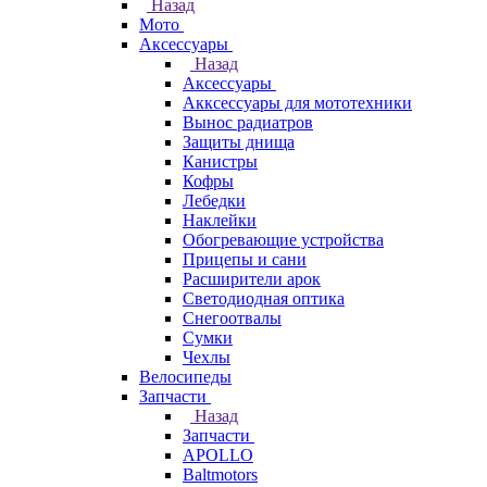
Назад
Мото
Аксессуары
Назад
Аксессуары
Акксессуары для мототехники
Вынос радиатров
Защиты днища
Канистры
Кофры
Лебедки
Наклейки
Обогревающие устройства
Прицепы и сани
Расширители арок
Светодиодная оптика
Снегоотвалы
Сумки
Чехлы
Велосипеды
Запчасти
Назад
Запчасти
APOLLO
Baltmotors