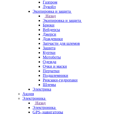
Газпром
Лукойл
Экипировка и защита
Назад
Экипировка и защита
Брюки
Вейдерсы
Джерси
Дождевики
Запчасти для шлемов
Защита
Куртки
Мотоботы
Одежда
Очки и маски
Перчатки
Подшлемники
Рюкзаки-гидропаки
Шлемы
Электрика
Акция
Электроника
Назад
Электроника
GPS- навигаторы