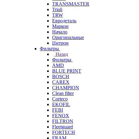
TRANSMASTER
Triali
TRW
Евродеталь
Маркон
Начало
Оригинальные
Цитрон
Фильтры
Назад
Фильтры
AMD
BLUE PRINT
BOSCH
CAREX
CHAMPION
Clean filter
Corteco
EKOFIL
FEBI
FENOX
FILTRON
Fleetguard
FORTECH
FRAM