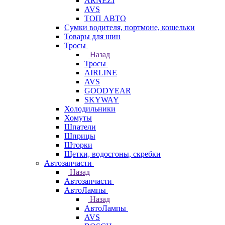
ARNEZI
AVS
ТОП АВТО
Сумки водителя, портмоне, кошельки
Товары для шин
Тросы
Назад
Тросы
AIRLINE
AVS
GOODYEAR
SKYWAY
Холодильники
Хомуты
Шпатели
Шприцы
Шторки
Щетки, водосгоны, скребки
Автозапчасти
Назад
Автозапчасти
АвтоЛампы
Назад
АвтоЛампы
AVS