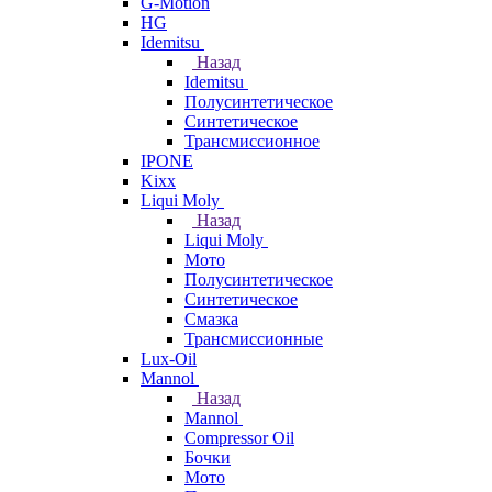
G-Motion
HG
Idemitsu
Назад
Idemitsu
Полусинтетическое
Синтетическое
Трансмиссионное
IPONE
Kixx
Liqui Moly
Назад
Liqui Moly
Мото
Полусинтетическое
Синтетическое
Смазка
Трансмиссионные
Lux-Oil
Mannol
Назад
Mannol
Compressor Oil
Бочки
Мото