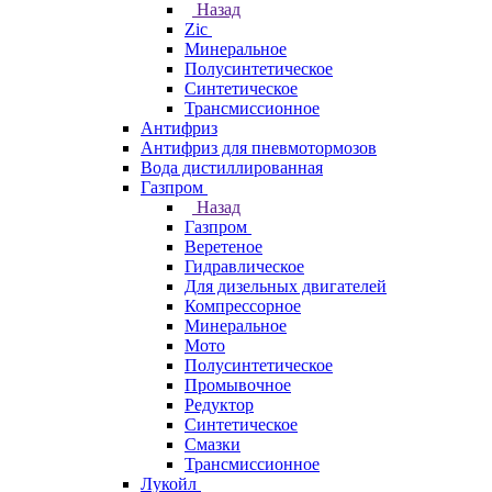
Назад
Zic
Минеральное
Полусинтетическое
Синтетическое
Трансмиссионное
Антифриз
Антифриз для пневмотормозов
Вода дистиллированная
Газпром
Назад
Газпром
Веретеное
Гидравлическое
Для дизельных двигателей
Компрессорное
Минеральное
Мото
Полусинтетическое
Промывочное
Редуктор
Синтетическое
Смазки
Трансмиссионное
Лукойл