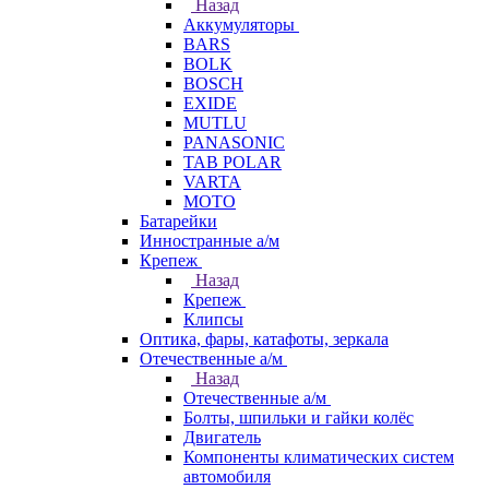
Назад
Аккумуляторы
BARS
BOLK
BOSCH
EXIDE
MUTLU
PANASONIC
TAB POLAR
VARTA
МОТО
Батарейки
Инностранные а/м
Крепеж
Назад
Крепеж
Клипсы
Оптика, фары, катафоты, зеркала
Отечественные а/м
Назад
Отечественные а/м
Болты, шпильки и гайки колёс
Двигатель
Компоненты климатических систем
автомобиля