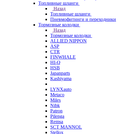
Топливные шланги
Назад
Топливные шланги
Пневмофитинги и переходники
Тормозные колодки
Назад
Тормозные колодки
ALLIED NIPPON
ASP
CTR
FINWHALE
HI-Q
HSB
Japanparts
Kashiyama
LYNXauto
Metaco
Miles
Nibk
Patron
Pilenga
Remsa
SCT MANNOL
Stellox