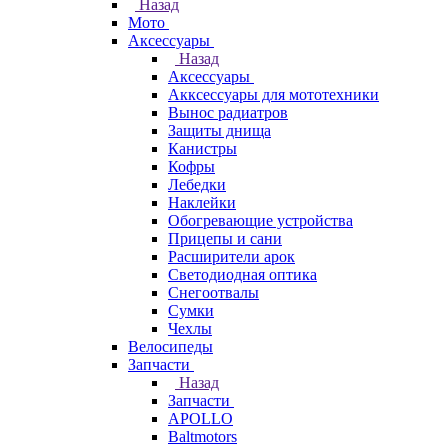
Назад
Мото
Аксессуары
Назад
Аксессуары
Акксессуары для мототехники
Вынос радиатров
Защиты днища
Канистры
Кофры
Лебедки
Наклейки
Обогревающие устройства
Прицепы и сани
Расширители арок
Светодиодная оптика
Снегоотвалы
Сумки
Чехлы
Велосипеды
Запчасти
Назад
Запчасти
APOLLO
Baltmotors