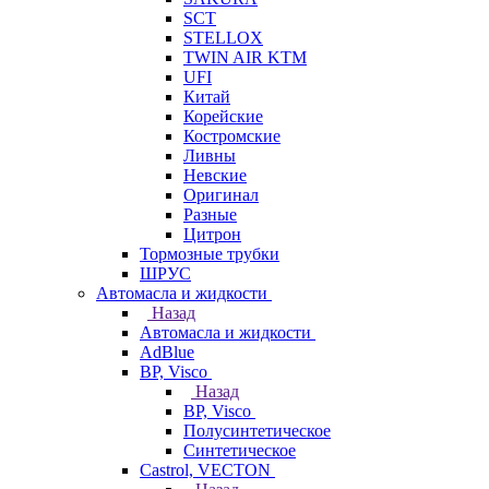
SCT
STELLOX
TWIN AIR KTM
UFI
Китай
Корейские
Костромские
Ливны
Невские
Оригинал
Разные
Цитрон
Тормозные трубки
ШРУС
Автомасла и жидкости
Назад
Автомасла и жидкости
AdBlue
BP, Visco
Назад
BP, Visco
Полусинтетическое
Синтетическое
Castrol, VECTON