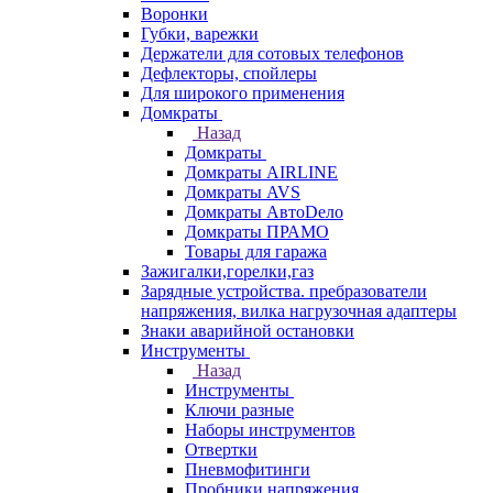
Воронки
Губки, варежки
Держатели для сотовых телефонов
Дефлекторы, спойлеры
Для широкого применения
Домкраты
Назад
Домкраты
Домкраты AIRLINE
Домкраты AVS
Домкраты АвтоDело
Домкраты ПРАМО
Товары для гаража
Зажигалки,горелки,газ
Зарядные устройства. пребразователи
напряжения, вилка нагрузочная адаптеры
Знаки аварийной остановки
Инструменты
Назад
Инструменты
Ключи разные
Наборы инструментов
Отвертки
Пневмофитинги
Пробники напряжения