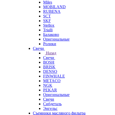
Miles
MOBILAND
RUBENA
SCT
SKF
Stellox
Trialli
Балаково
Оригинальные
Ролики
Свечи
Назад
Свечи
BOSH
BRISK
DENSO
FINWHALE
METACO
NGK
PEKAR
Оригинальные
Свечи
Сибдеталь
Энгельс
Съемники масляного фильтра