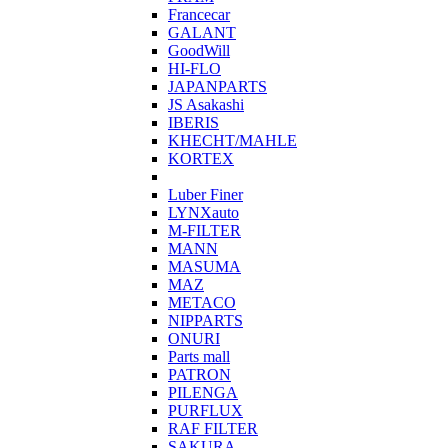
Francecar
GALANT
GoodWill
HI-FLO
JAPANPARTS
JS Asakashi
IBERIS
KHECHT/MAHLE
KORTEX
Luber Finer
LYNXauto
M-FILTER
MANN
MASUMA
MAZ
METACO
NIPPARTS
ONURI
Parts mall
PATRON
PILENGA
PURFLUX
RAF FILTER
SAKURA