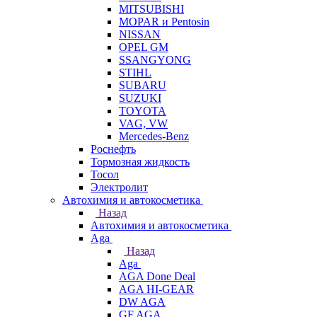
MITSUBISHI
MOPAR и Pentosin
NISSAN
OPEL GM
SSANGYONG
STIHL
SUBARU
SUZUKI
TOYOTA
VAG, VW
Мercedes-Benz
Роснефть
Тормозная жидкость
Тосол
Электролит
Автохимия и автокосметика
Назад
Автохимия и автокосметика
Aga
Назад
Aga
AGA Done Deal
AGA HI-GEAR
DW AGA
GF AGA