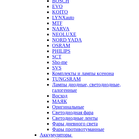
BOSCH
EVO
KOITO
LYNXauto
MTF
NARVA
NEOLUXE
NORD YADA
OSRAM
PHILIPS
SCT
Sho-me
SVS
Комплекты и лампы ксенона
TUNGSRAM
Лампы диодные, светодиодные,
галогенные
Восход
МАЯК
Оригинальные
Светодиодная фара
Светодиодные ленты
Фары дневного света
Фары противотуманные
Аккумуляторы