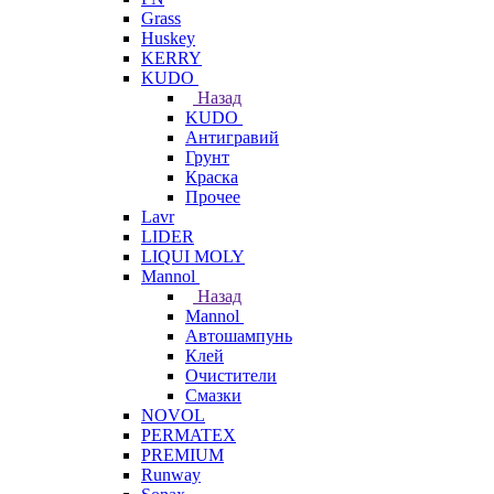
Grass
Huskey
KERRY
KUDO
Назад
KUDO
Антигравий
Грунт
Краска
Прочее
Lavr
LIDER
LIQUI MOLY
Mannol
Назад
Mannol
Автошампунь
Клей
Очистители
Смазки
NOVOL
PERMATEX
PREMIUM
Runway