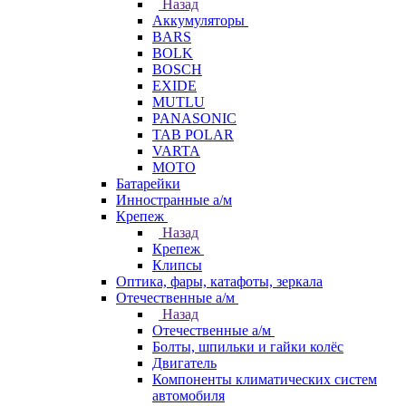
Назад
Аккумуляторы
BARS
BOLK
BOSCH
EXIDE
MUTLU
PANASONIC
TAB POLAR
VARTA
МОТО
Батарейки
Инностранные а/м
Крепеж
Назад
Крепеж
Клипсы
Оптика, фары, катафоты, зеркала
Отечественные а/м
Назад
Отечественные а/м
Болты, шпильки и гайки колёс
Двигатель
Компоненты климатических систем
автомобиля