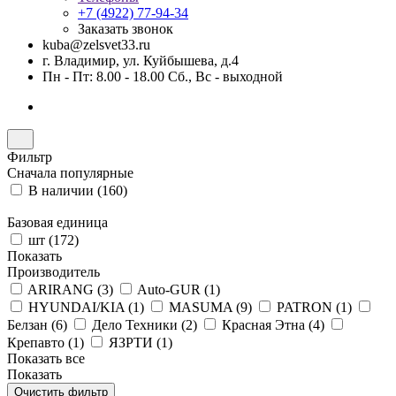
+7 (4922) 77-94-34
Заказать звонок
kuba@zelsvet33.ru
г. Владимир, ул. Куйбышева, д.4
Пн - Пт: 8.00 - 18.00 Сб., Вс - выходной
Фильтр
Сначала популярные
В наличии (
160
)
Базовая единица
шт (
172
)
Показать
Производитель
ARIRANG (
3
)
Auto-GUR (
1
)
HYUNDAI/KIA (
1
)
MASUMA (
9
)
PATRON (
1
)
Белзан (
6
)
Дело Техники (
2
)
Красная Этна (
4
)
Крепавто (
1
)
ЯЗРТИ (
1
)
Показать все
Показать
Очистить фильтр