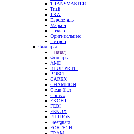
TRANSMASTER
Triali
TRW
Евродеталь
Маркон
Начало
Оригинальные
Цитрон
Фильтры
Назад
Фильтры
AMD
BLUE PRINT
BOSCH
CAREX
CHAMPION
Clean filter
Corteco
EKOFIL
FEBI
FENOX
FILTRON
Fleetguard
FORTECH
FRAM