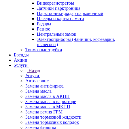
Видеорегистратоы
Датчики парктроника
Парктроники,радар парковочный
Плееры и карты памяти
Радары
Разное
Центральный замок
Электроприборы (Чайники, кофеварки,
пылесосы)
Тормозные трубки
Бренды
Акции
Услуги
Назад
Услуги
Автосервис
Замена антифириза
Замена масла
Замена масла в АКПП
Замена масла в вариаторе
Замена масла в МКПП
Замена ремня ГРМ
Замена тормозной жидкости
Замена тормозных колодок
Замена фильтра