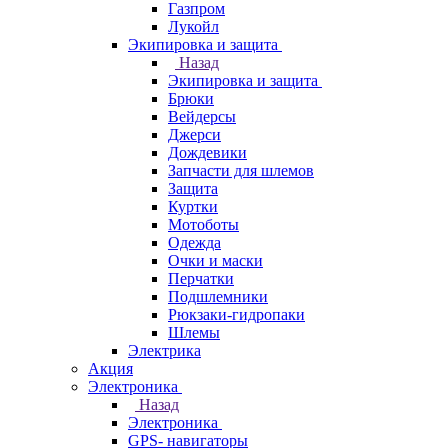
Газпром
Лукойл
Экипировка и защита
Назад
Экипировка и защита
Брюки
Вейдерсы
Джерси
Дождевики
Запчасти для шлемов
Защита
Куртки
Мотоботы
Одежда
Очки и маски
Перчатки
Подшлемники
Рюкзаки-гидропаки
Шлемы
Электрика
Акция
Электроника
Назад
Электроника
GPS- навигаторы