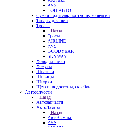
ARNEZI
AVS
ТОП АВТО
Сумки водителя, портмоне, кошельки
Товары для шин
Тросы
Назад
Тросы
AIRLINE
AVS
GOODYEAR
SKYWAY
Холодильники
Хомуты
Шпатели
Шприцы
Шторки
Щетки, водосгоны, скребки
Автозапчасти
Назад
Автозапчасти
АвтоЛампы
Назад
АвтоЛампы
AVS