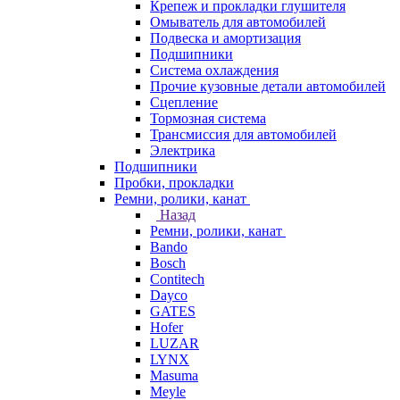
Крепеж и прокладки глушителя
Омыватель для автомобилей
Подвеска и амортизация
Подшипники
Система охлаждения
Прочие кузовные детали автомобилей
Сцепление
Тормозная система
Трансмиссия для автомобилей
Электрика
Подшипники
Пробки, прокладки
Ремни, ролики, канат
Назад
Ремни, ролики, канат
Bando
Bosch
Contitech
Dayco
GATES
Hofer
LUZAR
LYNX
Masuma
Meyle