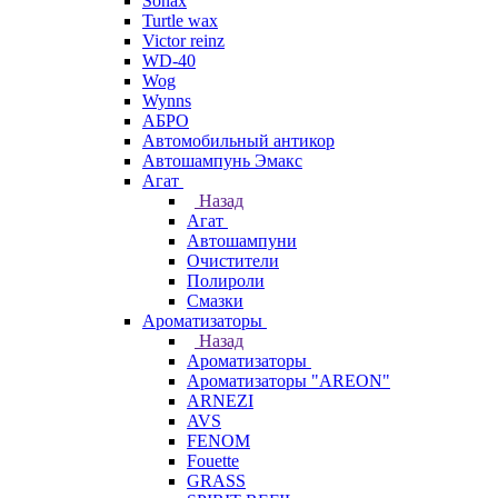
Sonax
Turtle wax
Victor reinz
WD-40
Wog
Wynns
АБРО
Автомобильный антикор
Автошампунь Эмакс
Агат
Назад
Агат
Автошампуни
Очистители
Полироли
Смазки
Ароматизаторы
Назад
Ароматизаторы
Ароматизаторы "AREON"
ARNEZI
AVS
FENOM
Fouette
GRASS