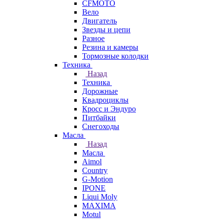
CFMOTO
Вело
Двигатель
Звезды и цепи
Разное
Резина и камеры
Тормозные колодки
Техника
Назад
Техника
Дорожные
Квадроциклы
Кросс и Эндуро
Питбайки
Снегоходы
Масла
Назад
Масла
Aimol
Country
G-Motion
IPONE
Liqui Moly
MAXIMA
Motul