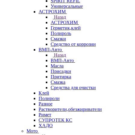
SPIRIT REFIL
Универсальные
АСТРОХИМ
Назад
АСТРОХИМ
Герметик,клей
Полироль
Смазки
Средство от коррозии
ВМП-Авто
Назад
ВМП-Авто
Масла
Присадки
Притирка
Смазка
Средства для очистки
Клей
Полироли
Разное
Растворители,обезжириватели
Римет
СУПРОТЕК КС
ХАДО
Мото