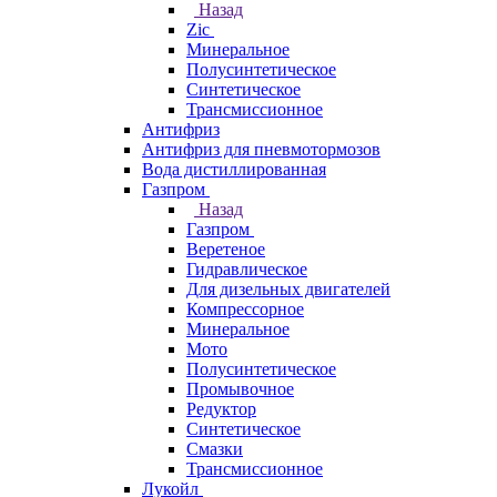
Назад
Zic
Минеральное
Полусинтетическое
Синтетическое
Трансмиссионное
Антифриз
Антифриз для пневмотормозов
Вода дистиллированная
Газпром
Назад
Газпром
Веретеное
Гидравлическое
Для дизельных двигателей
Компрессорное
Минеральное
Мото
Полусинтетическое
Промывочное
Редуктор
Синтетическое
Смазки
Трансмиссионное
Лукойл