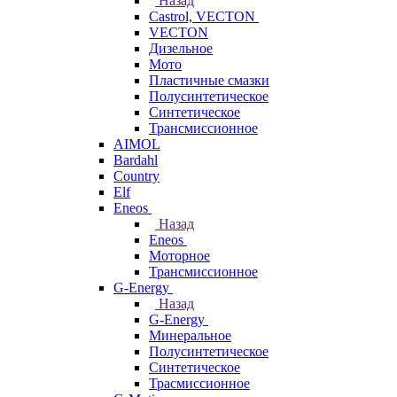
Назад
Castrol, VECTON
VECTON
Дизельное
Мото
Пластичные смазки
Полусинтетическое
Синтетическое
Трансмиссионное
AIMOL
Bardahl
Country
Elf
Eneos
Назад
Eneos
Моторное
Трансмиссионное
G-Energy
Назад
G-Energy
Минеральное
Полусинтетическое
Синтетическое
Трасмиссионное