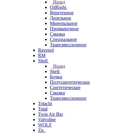
Назад
OilRight
Веретенное
Дизельное
Минеральное
Промывочное
Смазки
Специальное
Трансмиссионное
Ravenol
RM
Shell
Назад
Shell
Бочки
Полусинтетическое
Синтетическое
Смазки
Трансмиссионное
Totachi
Total
Twin Air Bio
Valvoline
WOLF
Zic