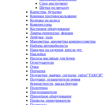
Спец инструмент
Щетки по металлу
Канистры, бутылки
Коврики противоскользящие
Колпаки на колеса
Компрессоры
Костровое оборудование
Лампы-переноски, фонари
Лебёдки, тали
Манометры, ареометры,компрессометры
Наборы автомобилиста
Накидки на сидения, кресла дет.
Наклейки
Насосы масляные для бочек
Огнетушители
Очки
Перчатки
Подсветки, маячки, сигналы, табло"ТАКСИ"
Подушки, ограничители ремня
безопастности, маска-беруши
Полотенца
Предохранители
Прицепное оборудование
Провода- прикуриватели
Пылесосы