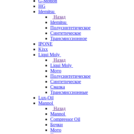
G-Motion
HG
Idemitsu
Назад
Idemitsu
Полусинтетическое
Синтетическое
Трансмиссионное
IPONE
Kixx
Liqui Moly
Назад
Liqui Moly
Мото
Полусинтетическое
Синтетическое
Смазка
Трансмиссионные
Lux-Oil
Mannol
Назад
Mannol
Compressor Oil
Бочки
Мото