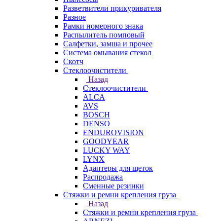
Разветвители прикуривателя
Разное
Рамки номерного знака
Распылитель помповый
Салфетки, замша и прочее
Система омывания стекол
Скотч
Стеклоочистители
Назад
Стеклоочистители
ALCA
AVS
BOSCH
DENSO
ENDUROVISION
GOODYEAR
LUCKY WAY
LYNX
Адаптеры для щеток
Распродажа
Сменные резинки
Стяжки и ремни крепления груза
Назад
Стяжки и ремни крепления груза