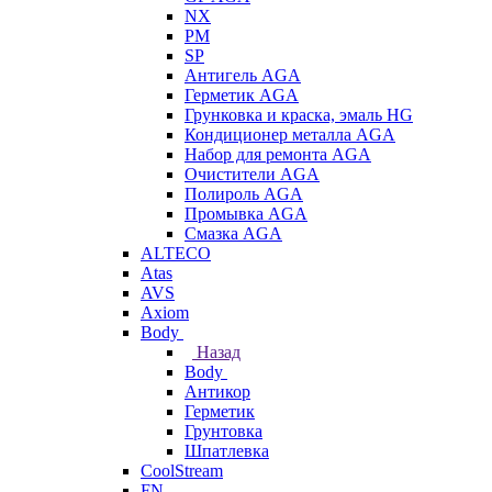
NX
PM
SP
Антигель AGA
Герметик AGA
Грунковка и краска, эмаль HG
Кондиционер металла AGA
Набор для ремонта AGA
Очистители AGA
Полироль AGA
Промывка AGA
Смазка AGA
ALTECO
Atas
AVS
Axiom
Body
Назад
Body
Антикор
Герметик
Грунтовка
Шпатлевка
CoolStream
FN