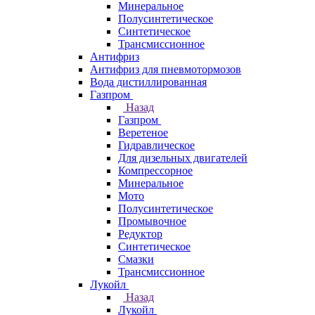
Минеральное
Полусинтетическое
Синтетическое
Трансмиссионное
Антифриз
Антифриз для пневмотормозов
Вода дистиллированная
Газпром
Назад
Газпром
Веретеное
Гидравлическое
Для дизельных двигателей
Компрессорное
Минеральное
Мото
Полусинтетическое
Промывочное
Редуктор
Синтетическое
Смазки
Трансмиссионное
Лукойл
Назад
Лукойл