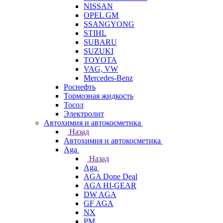
NISSAN
OPEL GM
SSANGYONG
STIHL
SUBARU
SUZUKI
TOYOTA
VAG, VW
Мercedes-Benz
Роснефть
Тормозная жидкость
Тосол
Электролит
Автохимия и автокосметика
Назад
Автохимия и автокосметика
Aga
Назад
Aga
AGA Done Deal
AGA HI-GEAR
DW AGA
GF AGA
NX
PM