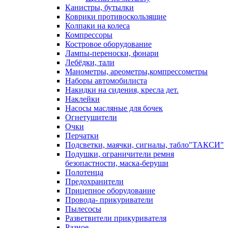
Канистры, бутылки
Коврики противоскользящие
Колпаки на колеса
Компрессоры
Костровое оборудование
Лампы-переноски, фонари
Лебёдки, тали
Манометры, ареометры,компрессометры
Наборы автомобилиста
Накидки на сидения, кресла дет.
Наклейки
Насосы масляные для бочек
Огнетушители
Очки
Перчатки
Подсветки, маячки, сигналы, табло"ТАКСИ"
Подушки, ограничители ремня
безопастности, маска-беруши
Полотенца
Предохранители
Прицепное оборудование
Провода- прикуриватели
Пылесосы
Разветвители прикуривателя
Разное