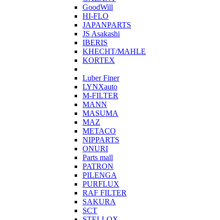
GoodWill
HI-FLO
JAPANPARTS
JS Asakashi
IBERIS
KHECHT/MAHLE
KORTEX
Luber Finer
LYNXauto
M-FILTER
MANN
MASUMA
MAZ
METACO
NIPPARTS
ONURI
Parts mall
PATRON
PILENGA
PURFLUX
RAF FILTER
SAKURA
SCT
STELLOX