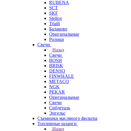
RUBENA
SCT
SKF
Stellox
Trialli
Балаково
Оригинальные
Ролики
Свечи
Назад
Свечи
BOSH
BRISK
DENSO
FINWHALE
METACO
NGK
PEKAR
Оригинальные
Свечи
Сибдеталь
Энгельс
Съемники масляного фильтра
Топливные шланги
Назад