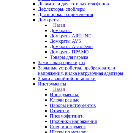
Держатели для сотовых телефонов
Дефлекторы, спойлеры
Для широкого применения
Домкраты
Назад
Домкраты
Домкраты AIRLINE
Домкраты AVS
Домкраты АвтоDело
Домкраты ПРАМО
Товары для гаража
Зажигалки,горелки,газ
Зарядные устройства. пребразователи
напряжения, вилка нагрузочная адаптеры
Знаки аварийной остановки
Инструменты
Назад
Инструменты
Ключи разные
Наборы инструментов
Отвертки
Пневмофитинги
Пробники напряжения
Спец инструмент
Щетки по металлу