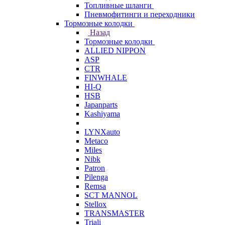
Топливные шланги
Пневмофитинги и переходники
Тормозные колодки
Назад
Тормозные колодки
ALLIED NIPPON
ASP
CTR
FINWHALE
HI-Q
HSB
Japanparts
Kashiyama
LYNXauto
Metaco
Miles
Nibk
Patron
Pilenga
Remsa
SCT MANNOL
Stellox
TRANSMASTER
Triali