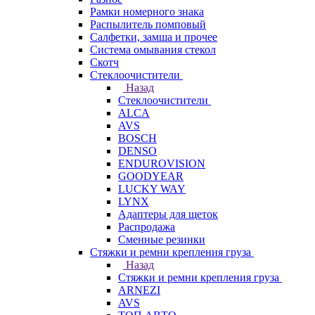
Рамки номерного знака
Распылитель помповый
Салфетки, замша и прочее
Система омывания стекол
Скотч
Стеклоочистители
Назад
Стеклоочистители
ALCA
AVS
BOSCH
DENSO
ENDUROVISION
GOODYEAR
LUCKY WAY
LYNX
Адаптеры для щеток
Распродажа
Сменные резинки
Стяжки и ремни крепления груза
Назад
Стяжки и ремни крепления груза
ARNEZI
AVS