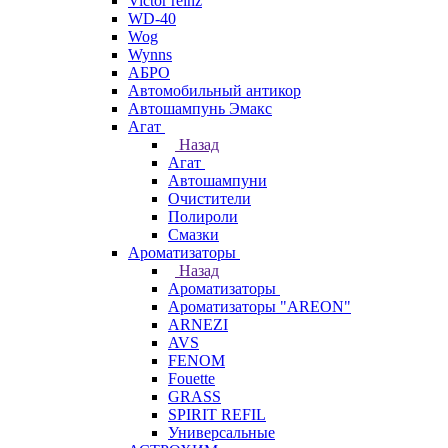
Victor reinz
WD-40
Wog
Wynns
АБРО
Автомобильный антикор
Автошампунь Эмакс
Агат
Назад
Агат
Автошампуни
Очистители
Полироли
Смазки
Ароматизаторы
Назад
Ароматизаторы
Ароматизаторы "AREON"
ARNEZI
AVS
FENOM
Fouette
GRASS
SPIRIT REFIL
Универсальные