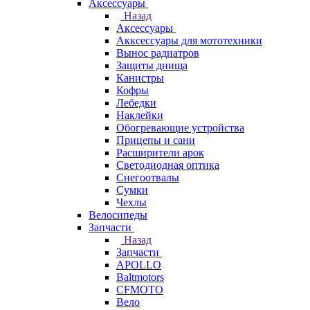
Аксессуары
Назад
Аксессуары
Акксессуары для мототехники
Вынос радиатров
Защиты днища
Канистры
Кофры
Лебедки
Наклейки
Обогревающие устройства
Прицепы и сани
Расширители арок
Светодиодная оптика
Снегоотвалы
Сумки
Чехлы
Велосипеды
Запчасти
Назад
Запчасти
APOLLO
Baltmotors
CFMOTO
Вело