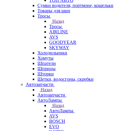
ТОП АВТО
Сумки водителя, портмоне, кошельки
Товары для шин
Тросы
Назад
Тросы
AIRLINE
AVS
GOODYEAR
SKYWAY
Холодильники
Хомуты
Шпатели
Шприцы
Шторки
Щетки, водосгоны, скребки
Автозапчасти
Назад
Автозапчасти
АвтоЛампы
Назад
АвтоЛампы
AVS
BOSCH
EVO