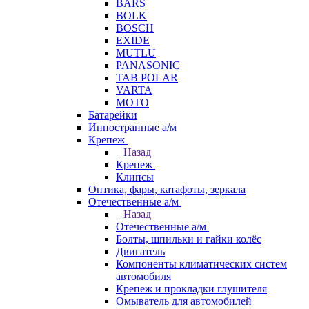
BARS
BOLK
BOSCH
EXIDE
MUTLU
PANASONIC
TAB POLAR
VARTA
МОТО
Батарейки
Инностранные а/м
Крепеж
Назад
Крепеж
Клипсы
Оптика, фары, катафоты, зеркала
Отечественные а/м
Назад
Отечественные а/м
Болты, шпильки и гайки колёс
Двигатель
Компоненты климатических систем
автомобиля
Крепеж и прокладки глушителя
Омыватель для автомобилей