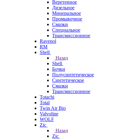
Веретенное
Дизельное
Минеральное
Промывочное
Смазки
Специальное
Трансмиссионное
Ravenol
RM
Shell
Назад
Shell
Бочки
Полусинтетическое
Синтетическое
Смазки
Трансмиссионное
Totachi
Total
Twin Air Bio
Valvoline
WOLF
Zic
Назад
Zic