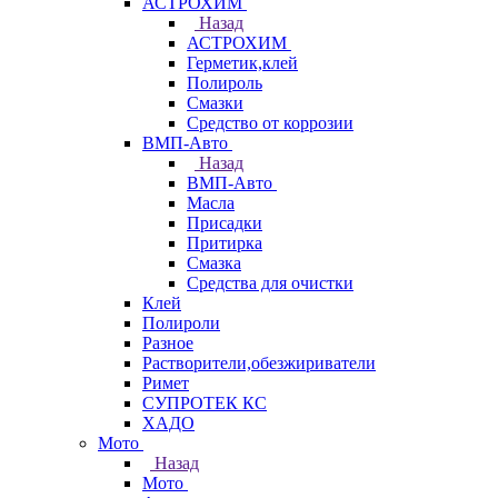
АСТРОХИМ
Назад
АСТРОХИМ
Герметик,клей
Полироль
Смазки
Средство от коррозии
ВМП-Авто
Назад
ВМП-Авто
Масла
Присадки
Притирка
Смазка
Средства для очистки
Клей
Полироли
Разное
Растворители,обезжириватели
Римет
СУПРОТЕК КС
ХАДО
Мото
Назад
Мото