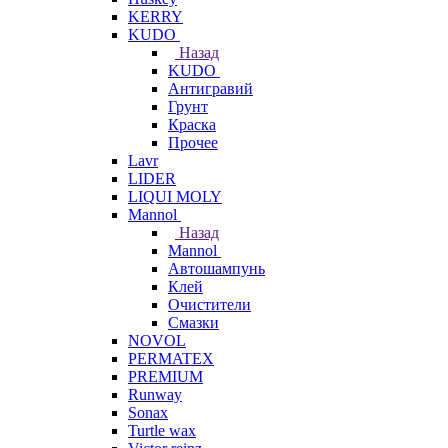
KERRY
KUDO
Назад
KUDO
Антигравий
Грунт
Краска
Прочее
Lavr
LIDER
LIQUI MOLY
Mannol
Назад
Mannol
Автошампунь
Клей
Очистители
Смазки
NOVOL
PERMATEX
PREMIUM
Runway
Sonax
Turtle wax