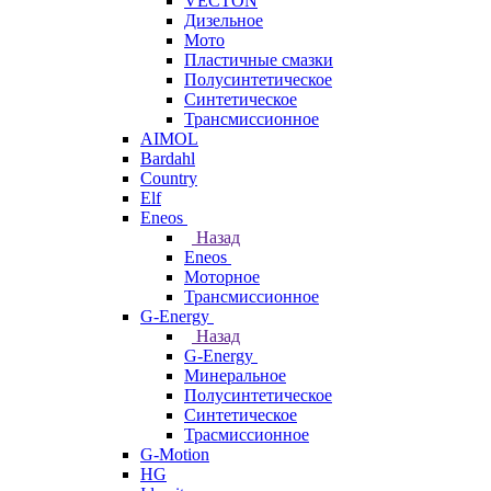
VECTON
Дизельное
Мото
Пластичные смазки
Полусинтетическое
Синтетическое
Трансмиссионное
AIMOL
Bardahl
Country
Elf
Eneos
Назад
Eneos
Моторное
Трансмиссионное
G-Energy
Назад
G-Energy
Минеральное
Полусинтетическое
Синтетическое
Трасмиссионное
G-Motion
HG