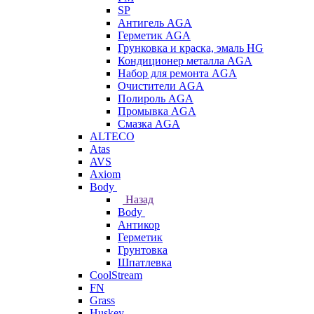
SP
Антигель AGA
Герметик AGA
Грунковка и краска, эмаль HG
Кондиционер металла AGA
Набор для ремонта AGA
Очистители AGA
Полироль AGA
Промывка AGA
Смазка AGA
ALTECO
Atas
AVS
Axiom
Body
Назад
Body
Антикор
Герметик
Грунтовка
Шпатлевка
CoolStream
FN
Grass
Huskey