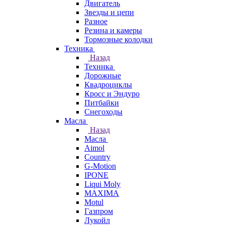
Двигатель
Звезды и цепи
Разное
Резина и камеры
Тормозные колодки
Техника
Назад
Техника
Дорожные
Квадроциклы
Кросс и Эндуро
Питбайки
Снегоходы
Масла
Назад
Масла
Aimol
Country
G-Motion
IPONE
Liqui Moly
MAXIMA
Motul
Газпром
Лукойл