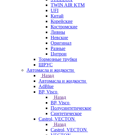
TWIN AIR KTM
UFI
Китай
Корейские
Костромские
Ливны
Невские
Оригинал
Разные
Цитрон
Тормозные трубки
ШРУС
Автомасла и жидкости
Назад
Автомасла и жидкости
AdBlue
BP, Visco
Назад
BP, Visco
Полусинтетическое
Синтетическое
Castrol, VECTON
Назад
Castrol, VECTON