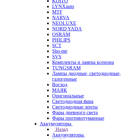
KOITO
LYNXauto
MTF
NARVA
NEOLUXE
NORD YADA
OSRAM
PHILIPS
SCT
Sho-me
SVS
Комплекты и лампы ксенона
TUNGSRAM
Лампы диодные, светодиодные,
галогенные
Восход
МАЯК
Оригинальные
Светодиодная фара
Светодиодные ленты
Фары дневного света
Фары противотуманные
Аккумуляторы
Назад
Аккумуляторы