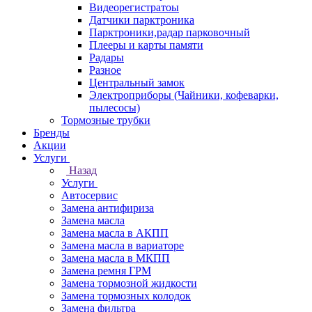
Видеорегистратоы
Датчики парктроника
Парктроники,радар парковочный
Плееры и карты памяти
Радары
Разное
Центральный замок
Электроприборы (Чайники, кофеварки,
пылесосы)
Тормозные трубки
Бренды
Акции
Услуги
Назад
Услуги
Автосервис
Замена антифириза
Замена масла
Замена масла в АКПП
Замена масла в вариаторе
Замена масла в МКПП
Замена ремня ГРМ
Замена тормозной жидкости
Замена тормозных колодок
Замена фильтра