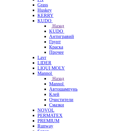
Grass
Huskey
KERRY
KUDO
Назад
KUDO
Антигравий
Грунт
Краска
Прочее
Lavr
LIDER
LIQUI MOLY
Mannol
Назад
Mannol
Автошампунь
Клей
Очистители
Смазки
NOVOL
PERMATEX
PREMIUM
Runway