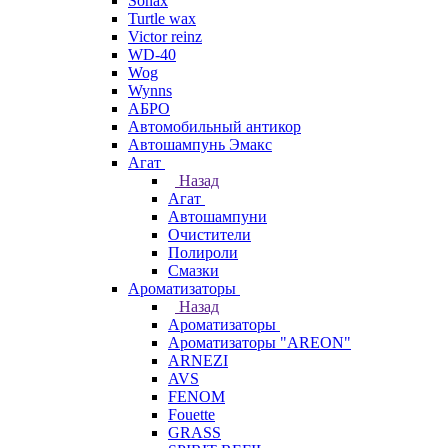
Sonax
Turtle wax
Victor reinz
WD-40
Wog
Wynns
АБРО
Автомобильный антикор
Автошампунь Эмакс
Агат
Назад
Агат
Автошампуни
Очистители
Полироли
Смазки
Ароматизаторы
Назад
Ароматизаторы
Ароматизаторы "AREON"
ARNEZI
AVS
FENOM
Fouette
GRASS