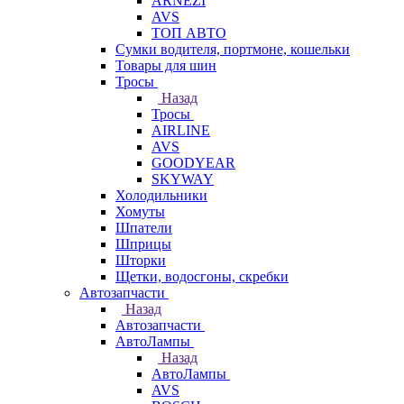
ARNEZI
AVS
ТОП АВТО
Сумки водителя, портмоне, кошельки
Товары для шин
Тросы
Назад
Тросы
AIRLINE
AVS
GOODYEAR
SKYWAY
Холодильники
Хомуты
Шпатели
Шприцы
Шторки
Щетки, водосгоны, скребки
Автозапчасти
Назад
Автозапчасти
АвтоЛампы
Назад
АвтоЛампы
AVS