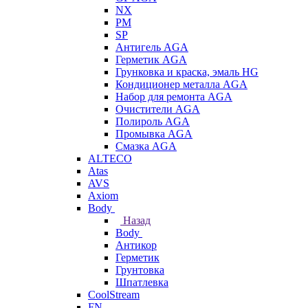
NX
PM
SP
Антигель AGA
Герметик AGA
Грунковка и краска, эмаль HG
Кондиционер металла AGA
Набор для ремонта AGA
Очистители AGA
Полироль AGA
Промывка AGA
Смазка AGA
ALTECO
Atas
AVS
Axiom
Body
Назад
Body
Антикор
Герметик
Грунтовка
Шпатлевка
CoolStream
FN