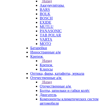
Назад
Аккумуляторы
BARS
BOLK
BOSCH
EXIDE
MUTLU
PANASONIC
TAB POLAR
VARTA
МОТО
Батарейки
Инностранные а/м
Крепеж
Назад
Крепеж
Клипсы
Оптика, фары, катафоты, зеркала
Отечественные а/м
Назад
Отечественные а/м
Болты, шпильки и гайки колёс
Двигатель
Компоненты климатических систем
автомобиля