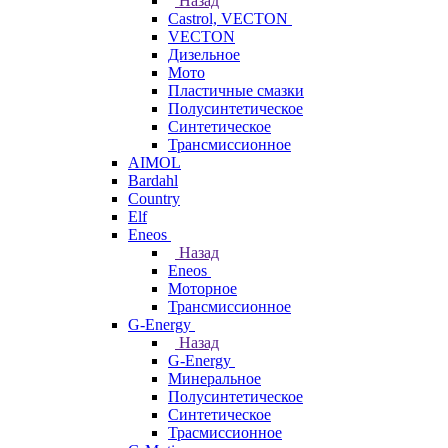
Назад
Castrol, VECTON
VECTON
Дизельное
Мото
Пластичные смазки
Полусинтетическое
Синтетическое
Трансмиссионное
AIMOL
Bardahl
Country
Elf
Eneos
Назад
Eneos
Моторное
Трансмиссионное
G-Energy
Назад
G-Energy
Минеральное
Полусинтетическое
Синтетическое
Трасмиссионное