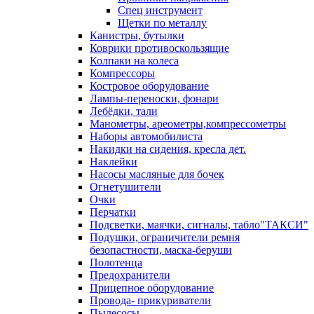
Спец инструмент
Щетки по металлу
Канистры, бутылки
Коврики противоскользящие
Колпаки на колеса
Компрессоры
Костровое оборудование
Лампы-переноски, фонари
Лебёдки, тали
Манометры, ареометры,компрессометры
Наборы автомобилиста
Накидки на сидения, кресла дет.
Наклейки
Насосы масляные для бочек
Огнетушители
Очки
Перчатки
Подсветки, маячки, сигналы, табло"ТАКСИ"
Подушки, ограничители ремня
безопастности, маска-беруши
Полотенца
Предохранители
Прицепное оборудование
Провода- прикуриватели
Пылесосы