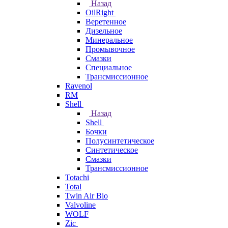
Назад
OilRight
Веретенное
Дизельное
Минеральное
Промывочное
Смазки
Специальное
Трансмиссионное
Ravenol
RM
Shell
Назад
Shell
Бочки
Полусинтетическое
Синтетическое
Смазки
Трансмиссионное
Totachi
Total
Twin Air Bio
Valvoline
WOLF
Zic