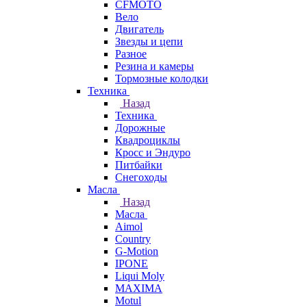
CFMOTO
Вело
Двигатель
Звезды и цепи
Разное
Резина и камеры
Тормозные колодки
Техника
Назад
Техника
Дорожные
Квадроциклы
Кросс и Эндуро
Питбайки
Снегоходы
Масла
Назад
Масла
Aimol
Country
G-Motion
IPONE
Liqui Moly
MAXIMA
Motul