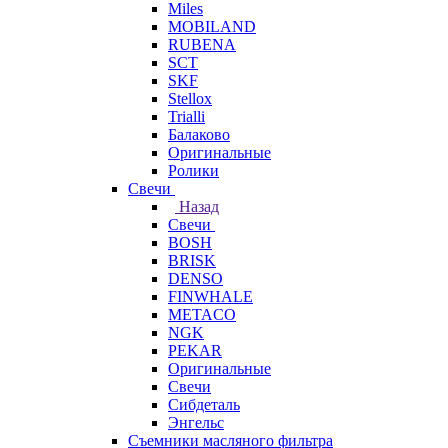
Miles
MOBILAND
RUBENA
SCT
SKF
Stellox
Trialli
Балаково
Оригинальные
Ролики
Свечи
Назад
Свечи
BOSH
BRISK
DENSO
FINWHALE
METACO
NGK
PEKAR
Оригинальные
Свечи
Сибдеталь
Энгельс
Съемники масляного фильтра