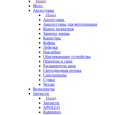
Назад
Мото
Аксессуары
Назад
Аксессуары
Акксессуары для мототехники
Вынос радиатров
Защиты днища
Канистры
Кофры
Лебедки
Наклейки
Обогревающие устройства
Прицепы и сани
Расширители арок
Светодиодная оптика
Снегоотвалы
Сумки
Чехлы
Велосипеды
Запчасти
Назад
Запчасти
APOLLO
Baltmotors