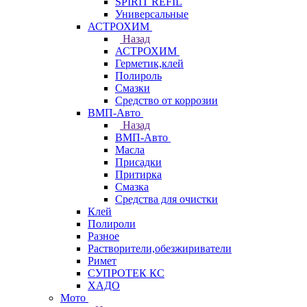
SPIRIT REFIL
Универсальные
АСТРОХИМ
Назад
АСТРОХИМ
Герметик,клей
Полироль
Смазки
Средство от коррозии
ВМП-Авто
Назад
ВМП-Авто
Масла
Присадки
Притирка
Смазка
Средства для очистки
Клей
Полироли
Разное
Растворители,обезжириватели
Римет
СУПРОТЕК КС
ХАДО
Мото