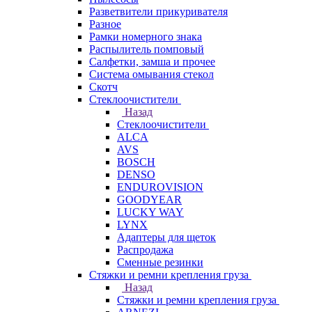
Разветвители прикуривателя
Разное
Рамки номерного знака
Распылитель помповый
Салфетки, замша и прочее
Система омывания стекол
Скотч
Стеклоочистители
Назад
Стеклоочистители
ALCA
AVS
BOSCH
DENSO
ENDUROVISION
GOODYEAR
LUCKY WAY
LYNX
Адаптеры для щеток
Распродажа
Сменные резинки
Стяжки и ремни крепления груза
Назад
Стяжки и ремни крепления груза