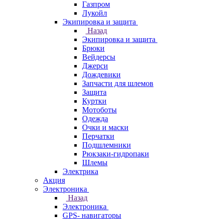
Газпром
Лукойл
Экипировка и защита
Назад
Экипировка и защита
Брюки
Вейдерсы
Джерси
Дождевики
Запчасти для шлемов
Защита
Куртки
Мотоботы
Одежда
Очки и маски
Перчатки
Подшлемники
Рюкзаки-гидропаки
Шлемы
Электрика
Акция
Электроника
Назад
Электроника
GPS- навигаторы