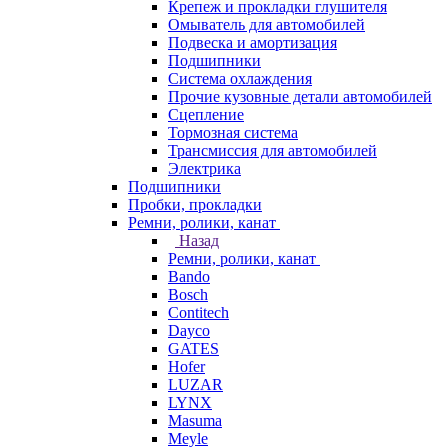
Крепеж и прокладки глушителя
Омыватель для автомобилей
Подвеска и амортизация
Подшипники
Система охлаждения
Прочие кузовные детали автомобилей
Сцепление
Тормозная система
Трансмиссия для автомобилей
Электрика
Подшипники
Пробки, прокладки
Ремни, ролики, канат
Назад
Ремни, ролики, канат
Bando
Bosch
Contitech
Dayco
GATES
Hofer
LUZAR
LYNX
Masuma
Meyle