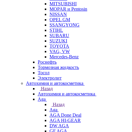
MITSUBISHI
MOPAR и Pentosin
NISSAN
OPEL GM
SSANGYONG
STIHL
SUBARU
SUZUKI
TOYOTA
VAG, VW
Мercedes-Benz
Роснефть
Тормозная жидкость
Тосол
Электролит
Автохимия и автокосметика
Назад
Автохимия и автокосметика
Aga
Назад
Aga
AGA Done Deal
AGA HI-GEAR
DW AGA
GF AGA