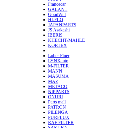
Francecar
GALANT
GoodWill
HI-FLO
JAPANPARTS
JS Asakashi
IBERIS
KHECHT/MAHLE
KORTEX
Luber Finer
LYNXauto
M-FILTER
MANN
MASUMA
MAZ
METACO
NIPPARTS
ONURI
Parts mall
PATRON
PILENGA
PURFLUX
RAF FILTER
SAKURA