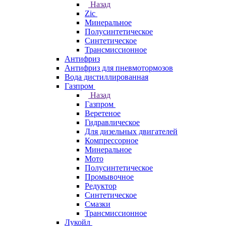
Назад
Zic
Минеральное
Полусинтетическое
Синтетическое
Трансмиссионное
Антифриз
Антифриз для пневмотормозов
Вода дистиллированная
Газпром
Назад
Газпром
Веретеное
Гидравлическое
Для дизельных двигателей
Компрессорное
Минеральное
Мото
Полусинтетическое
Промывочное
Редуктор
Синтетическое
Смазки
Трансмиссионное
Лукойл