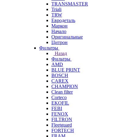
TRANSMASTER
Triali
TRW
Евродеталь
Маркон
Начало
Оригинальные
Цитрон
Фильтры
Назад
Фильтры
AMD
BLUE PRINT
BOSCH
CAREX
CHAMPION
Clean filter
Corteco
EKOFIL
FEBI
FENOX
FILTRON
Fleetguard
FORTECH
FRAM