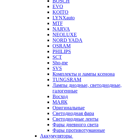
BOSCH
EVO
KOITO
LYNXauto
MTF
NARVA
NEOLUXE
NORD YADA
OSRAM
PHILIPS
SCT
Sho-me
SVS
Комплекты и лампы ксенона
TUNGSRAM
Лампы диодные, светодиодные,
галогенные
Восход
МАЯК
Оригинальные
Светодиодная фара
Светодиодные ленты
Фары дневного света
Фары противотуманные
Аккумуляторы