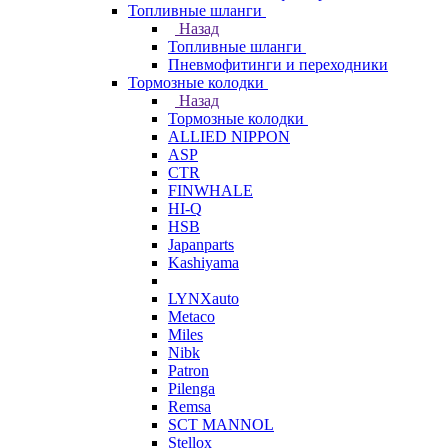
Топливные шланги
Назад
Топливные шланги
Пневмофитинги и переходники
Тормозные колодки
Назад
Тормозные колодки
ALLIED NIPPON
ASP
CTR
FINWHALE
HI-Q
HSB
Japanparts
Kashiyama
LYNXauto
Metaco
Miles
Nibk
Patron
Pilenga
Remsa
SCT MANNOL
Stellox