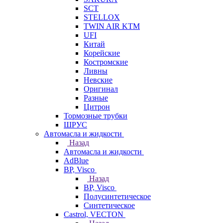
SCT
STELLOX
TWIN AIR KTM
UFI
Китай
Корейские
Костромские
Ливны
Невские
Оригинал
Разные
Цитрон
Тормозные трубки
ШРУС
Автомасла и жидкости
Назад
Автомасла и жидкости
AdBlue
BP, Visco
Назад
BP, Visco
Полусинтетическое
Синтетическое
Castrol, VECTON