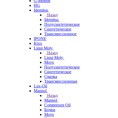
G-Motion
HG
Idemitsu
Назад
Idemitsu
Полусинтетическое
Синтетическое
Трансмиссионное
IPONE
Kixx
Liqui Moly
Назад
Liqui Moly
Мото
Полусинтетическое
Синтетическое
Смазка
Трансмиссионные
Lux-Oil
Mannol
Назад
Mannol
Compressor Oil
Бочки
Мото