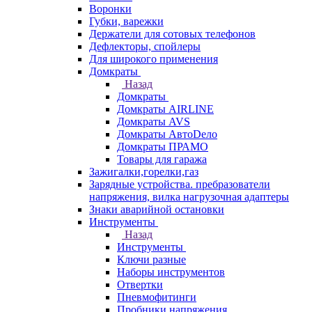
Воронки
Губки, варежки
Держатели для сотовых телефонов
Дефлекторы, спойлеры
Для широкого применения
Домкраты
Назад
Домкраты
Домкраты AIRLINE
Домкраты AVS
Домкраты АвтоDело
Домкраты ПРАМО
Товары для гаража
Зажигалки,горелки,газ
Зарядные устройства. пребразователи
напряжения, вилка нагрузочная адаптеры
Знаки аварийной остановки
Инструменты
Назад
Инструменты
Ключи разные
Наборы инструментов
Отвертки
Пневмофитинги
Пробники напряжения