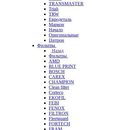
TRANSMASTER
Triali
TRW
Евродеталь
Маркон
Начало
Оригинальные
Цитрон
Фильтры
Назад
Фильтры
AMD
BLUE PRINT
BOSCH
CAREX
CHAMPION
Clean filter
Corteco
EKOFIL
FEBI
FENOX
FILTRON
Fleetguard
FORTECH
FRAM