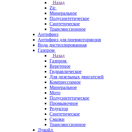
Назад
Zic
Минеральное
Полусинтетическое
Синтетическое
Трансмиссионное
Антифриз
Антифриз для пневмотормозов
Вода дистиллированная
Газпром
Назад
Газпром
Веретеное
Гидравлическое
Для дизельных двигателей
Компрессорное
Минеральное
Мото
Полусинтетическое
Промывочное
Редуктор
Синтетическое
Смазки
Трансмиссионное
Лукойл