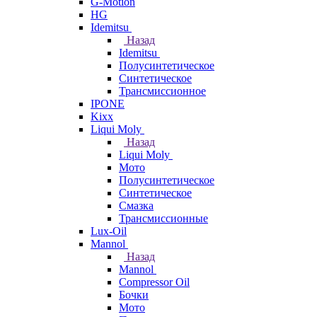
G-Motion
HG
Idemitsu
Назад
Idemitsu
Полусинтетическое
Синтетическое
Трансмиссионное
IPONE
Kixx
Liqui Moly
Назад
Liqui Moly
Мото
Полусинтетическое
Синтетическое
Смазка
Трансмиссионные
Lux-Oil
Mannol
Назад
Mannol
Compressor Oil
Бочки
Мото