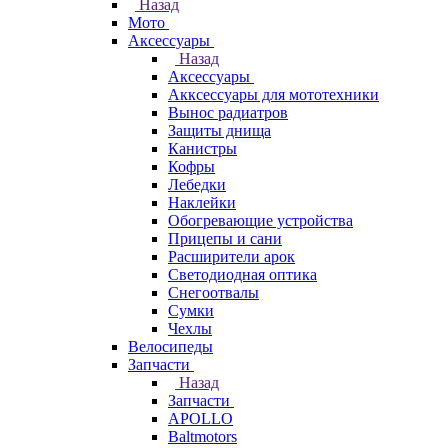
Назад
Мото
Аксессуары
Назад
Аксессуары
Акксессуары для мототехники
Вынос радиатров
Защиты днища
Канистры
Кофры
Лебедки
Наклейки
Обогревающие устройства
Прицепы и сани
Расширители арок
Светодиодная оптика
Снегоотвалы
Сумки
Чехлы
Велосипеды
Запчасти
Назад
Запчасти
APOLLO
Baltmotors