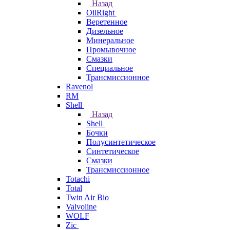
Назад
OilRight
Веретенное
Дизельное
Минеральное
Промывочное
Смазки
Специальное
Трансмиссионное
Ravenol
RM
Shell
Назад
Shell
Бочки
Полусинтетическое
Синтетическое
Смазки
Трансмиссионное
Totachi
Total
Twin Air Bio
Valvoline
WOLF
Zic