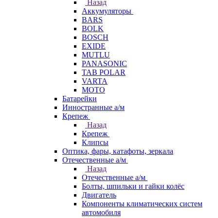
Назад
Аккумуляторы
BARS
BOLK
BOSCH
EXIDE
MUTLU
PANASONIC
TAB POLAR
VARTA
МОТО
Батарейки
Инностранные а/м
Крепеж
Назад
Крепеж
Клипсы
Оптика, фары, катафоты, зеркала
Отечественные а/м
Назад
Отечественные а/м
Болты, шпильки и гайки колёс
Двигатель
Компоненты климатических систем
автомобиля