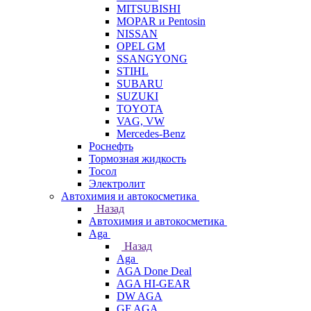
MITSUBISHI
MOPAR и Pentosin
NISSAN
OPEL GM
SSANGYONG
STIHL
SUBARU
SUZUKI
TOYOTA
VAG, VW
Мercedes-Benz
Роснефть
Тормозная жидкость
Тосол
Электролит
Автохимия и автокосметика
Назад
Автохимия и автокосметика
Aga
Назад
Aga
AGA Done Deal
AGA HI-GEAR
DW AGA
GF AGA