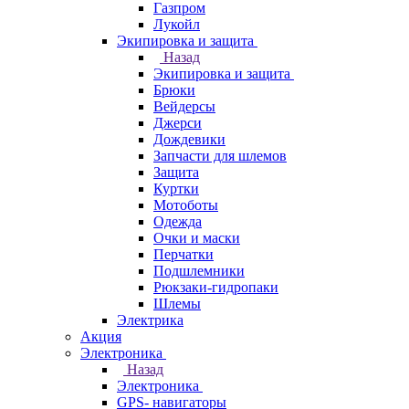
Газпром
Лукойл
Экипировка и защита
Назад
Экипировка и защита
Брюки
Вейдерсы
Джерси
Дождевики
Запчасти для шлемов
Защита
Куртки
Мотоботы
Одежда
Очки и маски
Перчатки
Подшлемники
Рюкзаки-гидропаки
Шлемы
Электрика
Акция
Электроника
Назад
Электроника
GPS- навигаторы