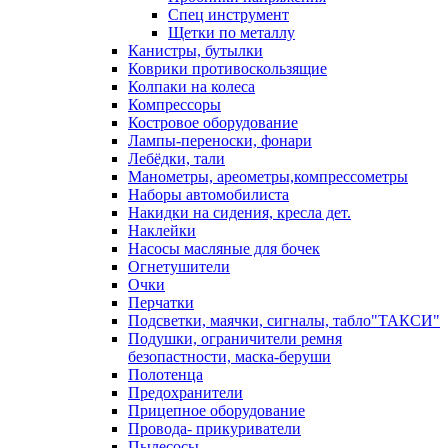
Спец инструмент
Щетки по металлу
Канистры, бутылки
Коврики противоскользящие
Колпаки на колеса
Компрессоры
Костровое оборудование
Лампы-переноски, фонари
Лебёдки, тали
Манометры, ареометры,компрессометры
Наборы автомобилиста
Накидки на сидения, кресла дет.
Наклейки
Насосы масляные для бочек
Огнетушители
Очки
Перчатки
Подсветки, маячки, сигналы, табло"ТАКСИ"
Подушки, ограничители ремня
безопастности, маска-беруши
Полотенца
Предохранители
Прицепное оборудование
Провода- прикуриватели
Пылесосы