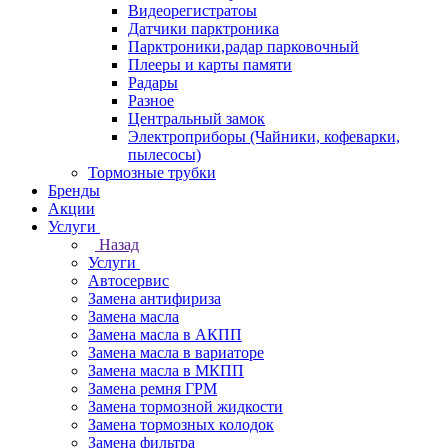
Видеорегистратоы
Датчики парктроника
Парктроники,радар парковочный
Плееры и карты памяти
Радары
Разное
Центральный замок
Электроприборы (Чайники, кофеварки,
пылесосы)
Тормозные трубки
Бренды
Акции
Услуги
Назад
Услуги
Автосервис
Замена антифириза
Замена масла
Замена масла в АКПП
Замена масла в вариаторе
Замена масла в МКПП
Замена ремня ГРМ
Замена тормозной жидкости
Замена тормозных колодок
Замена фильтра