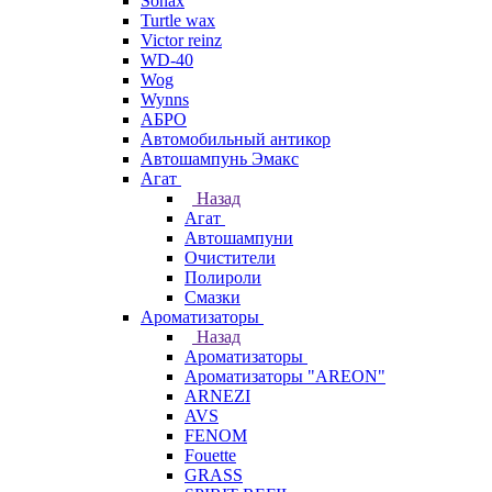
Sonax
Turtle wax
Victor reinz
WD-40
Wog
Wynns
АБРО
Автомобильный антикор
Автошампунь Эмакс
Агат
Назад
Агат
Автошампуни
Очистители
Полироли
Смазки
Ароматизаторы
Назад
Ароматизаторы
Ароматизаторы "AREON"
ARNEZI
AVS
FENOM
Fouette
GRASS