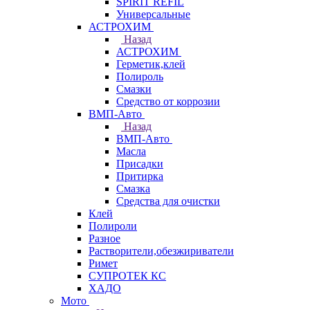
SPIRIT REFIL
Универсальные
АСТРОХИМ
Назад
АСТРОХИМ
Герметик,клей
Полироль
Смазки
Средство от коррозии
ВМП-Авто
Назад
ВМП-Авто
Масла
Присадки
Притирка
Смазка
Средства для очистки
Клей
Полироли
Разное
Растворители,обезжириватели
Римет
СУПРОТЕК КС
ХАДО
Мото