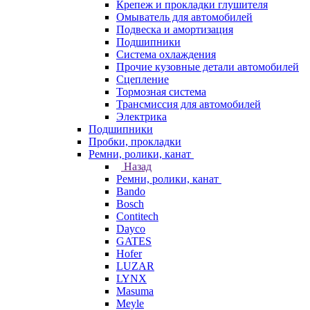
Крепеж и прокладки глушителя
Омыватель для автомобилей
Подвеска и амортизация
Подшипники
Система охлаждения
Прочие кузовные детали автомобилей
Сцепление
Тормозная система
Трансмиссия для автомобилей
Электрика
Подшипники
Пробки, прокладки
Ремни, ролики, канат
Назад
Ремни, ролики, канат
Bando
Bosch
Contitech
Dayco
GATES
Hofer
LUZAR
LYNX
Masuma
Meyle