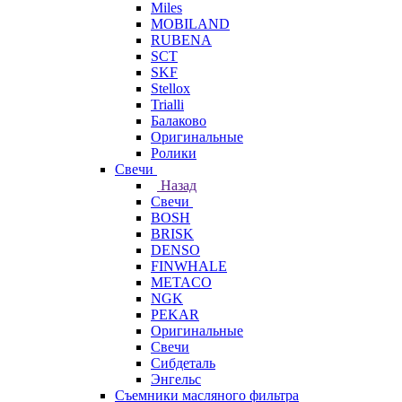
Miles
MOBILAND
RUBENA
SCT
SKF
Stellox
Trialli
Балаково
Оригинальные
Ролики
Свечи
Назад
Свечи
BOSH
BRISK
DENSO
FINWHALE
METACO
NGK
PEKAR
Оригинальные
Свечи
Сибдеталь
Энгельс
Съемники масляного фильтра