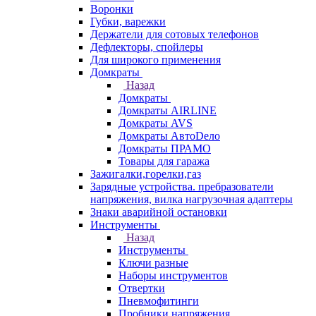
Воронки
Губки, варежки
Держатели для сотовых телефонов
Дефлекторы, спойлеры
Для широкого применения
Домкраты
Назад
Домкраты
Домкраты AIRLINE
Домкраты AVS
Домкраты АвтоDело
Домкраты ПРАМО
Товары для гаража
Зажигалки,горелки,газ
Зарядные устройства. пребразователи
напряжения, вилка нагрузочная адаптеры
Знаки аварийной остановки
Инструменты
Назад
Инструменты
Ключи разные
Наборы инструментов
Отвертки
Пневмофитинги
Пробники напряжения