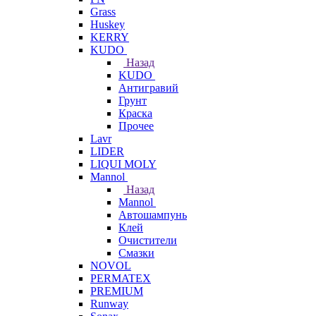
Grass
Huskey
KERRY
KUDO
Назад
KUDO
Антигравий
Грунт
Краска
Прочее
Lavr
LIDER
LIQUI MOLY
Mannol
Назад
Mannol
Автошампунь
Клей
Очистители
Смазки
NOVOL
PERMATEX
PREMIUM
Runway