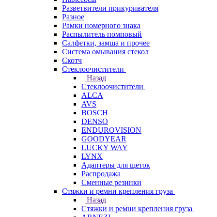
Разветвители прикуривателя
Разное
Рамки номерного знака
Распылитель помповый
Салфетки, замша и прочее
Система омывания стекол
Скотч
Стеклоочистители
Назад
Стеклоочистители
ALCA
AVS
BOSCH
DENSO
ENDUROVISION
GOODYEAR
LUCKY WAY
LYNX
Адаптеры для щеток
Распродажа
Сменные резинки
Стяжки и ремни крепления груза
Назад
Стяжки и ремни крепления груза