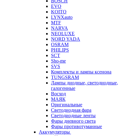
BOSCH
EVO
KOITO
LYNXauto
MTF
NARVA
NEOLUXE
NORD YADA
OSRAM
PHILIPS
SCT
Sho-me
SVS
Комплекты и лампы ксенона
TUNGSRAM
Лампы диодные, светодиодные,
галогенные
Восход
МАЯК
Оригинальные
Светодиодная фара
Светодиодные ленты
Фары дневного света
Фары противотуманные
Аккумуляторы