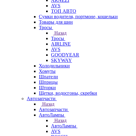
ARNEZI
AVS
ТОП АВТО
Сумки водителя, портмоне, кошельки
Товары для шин
Тросы
Назад
Тросы
AIRLINE
AVS
GOODYEAR
SKYWAY
Холодильники
Хомуты
Шпатели
Шприцы
Шторки
Щетки, водосгоны, скребки
Автозапчасти
Назад
Автозапчасти
АвтоЛампы
Назад
АвтоЛампы
AVS