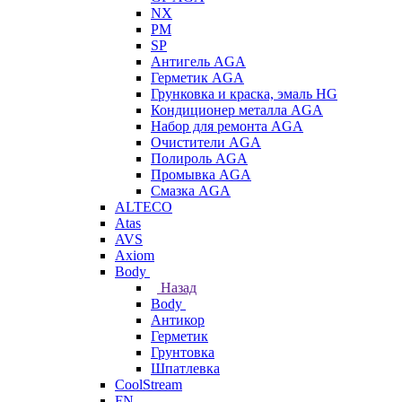
NX
PM
SP
Антигель AGA
Герметик AGA
Грунковка и краска, эмаль HG
Кондиционер металла AGA
Набор для ремонта AGA
Очистители AGA
Полироль AGA
Промывка AGA
Смазка AGA
ALTECO
Atas
AVS
Axiom
Body
Назад
Body
Антикор
Герметик
Грунтовка
Шпатлевка
CoolStream
FN