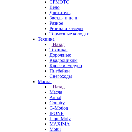
CFMOTO
Вело
Двигатель
Звезды и цепи
Разное
Резина и камеры
Тормозные колодки
Техника
Назад
Техника
Дорожные
Квадроциклы
Кросс и Эндуро
Питбайки
Снегоходы
Масла
Назад
Масла
Aimol
Country
G-Motion
IPONE
Liqui Moly
MAXIMA
Motul