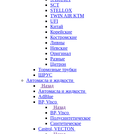
SCT
STELLOX
TWIN AIR KTM
UFI
Китай
Корейские
Костромские
Ливны
Невские
Оригинал
Разные
Цитрон
Тормозные трубки
ШРУС
Автомасла и жидкости
Назад
Автомасла и жидкости
AdBlue
BP, Visco
Назад
BP, Visco
Полусинтетическое
Синтетическое
Castrol, VECTON