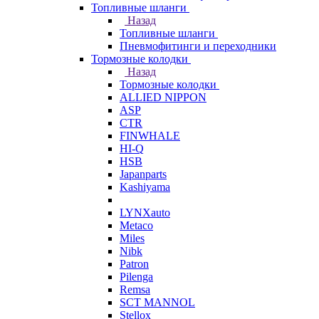
Топливные шланги
Назад
Топливные шланги
Пневмофитинги и переходники
Тормозные колодки
Назад
Тормозные колодки
ALLIED NIPPON
ASP
CTR
FINWHALE
HI-Q
HSB
Japanparts
Kashiyama
LYNXauto
Metaco
Miles
Nibk
Patron
Pilenga
Remsa
SCT MANNOL
Stellox