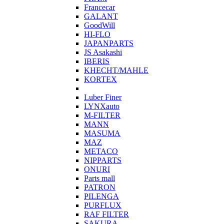
Francecar
GALANT
GoodWill
HI-FLO
JAPANPARTS
JS Asakashi
IBERIS
KHECHT/MAHLE
KORTEX
Luber Finer
LYNXauto
M-FILTER
MANN
MASUMA
MAZ
METACO
NIPPARTS
ONURI
Parts mall
PATRON
PILENGA
PURFLUX
RAF FILTER
SAKURA