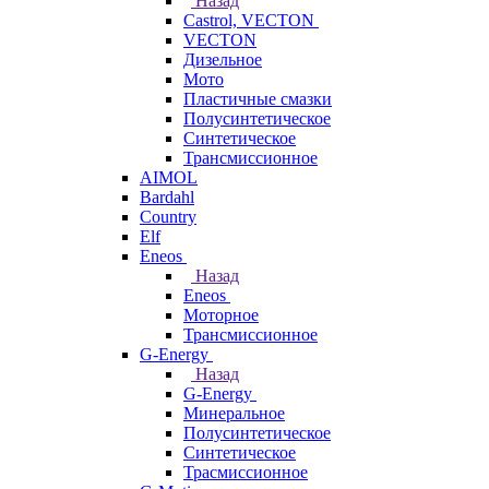
Назад
Castrol, VECTON
VECTON
Дизельное
Мото
Пластичные смазки
Полусинтетическое
Синтетическое
Трансмиссионное
AIMOL
Bardahl
Country
Elf
Eneos
Назад
Eneos
Моторное
Трансмиссионное
G-Energy
Назад
G-Energy
Минеральное
Полусинтетическое
Синтетическое
Трасмиссионное