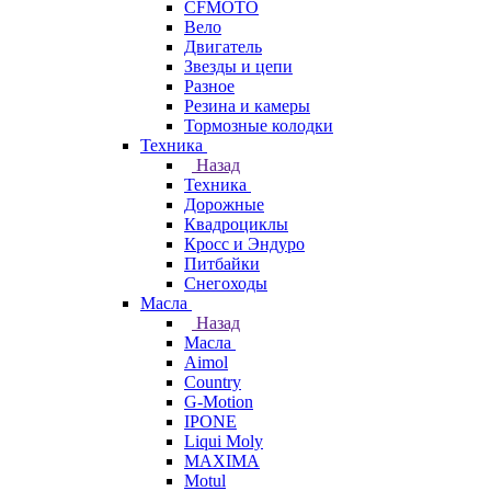
CFMOTO
Вело
Двигатель
Звезды и цепи
Разное
Резина и камеры
Тормозные колодки
Техника
Назад
Техника
Дорожные
Квадроциклы
Кросс и Эндуро
Питбайки
Снегоходы
Масла
Назад
Масла
Aimol
Country
G-Motion
IPONE
Liqui Moly
MAXIMA
Motul