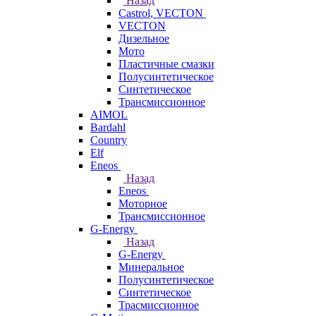
Назад
Castrol, VECTON
VECTON
Дизельное
Мото
Пластичные смазки
Полусинтетическое
Синтетическое
Трансмиссионное
AIMOL
Bardahl
Country
Elf
Eneos
Назад
Eneos
Моторное
Трансмиссионное
G-Energy
Назад
G-Energy
Минеральное
Полусинтетическое
Синтетическое
Трасмиссионное