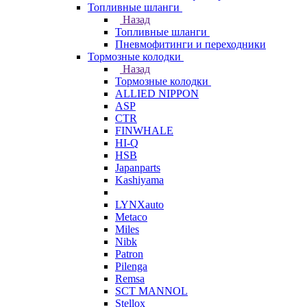
Топливные шланги
Назад
Топливные шланги
Пневмофитинги и переходники
Тормозные колодки
Назад
Тормозные колодки
ALLIED NIPPON
ASP
CTR
FINWHALE
HI-Q
HSB
Japanparts
Kashiyama
LYNXauto
Metaco
Miles
Nibk
Patron
Pilenga
Remsa
SCT MANNOL
Stellox