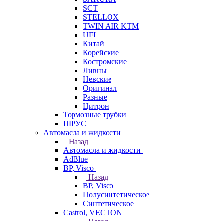
SCT
STELLOX
TWIN AIR KTM
UFI
Китай
Корейские
Костромские
Ливны
Невские
Оригинал
Разные
Цитрон
Тормозные трубки
ШРУС
Автомасла и жидкости
Назад
Автомасла и жидкости
AdBlue
BP, Visco
Назад
BP, Visco
Полусинтетическое
Синтетическое
Castrol, VECTON