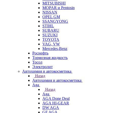
MITSUBISHI
MOPAR и Pentosin
NISSAN
OPEL GM
SSANGYONG
STIHL
SUBARU
SUZUKI
TOYOTA
VAG, VW
Мercedes-Benz
Роснефть
Тормозная жидкость
Тосол
Электролит
Автохимия и автокосметика
Назад
Автохимия и автокосметика
Aga
Назад
Aga
AGA Done Deal
AGA HI-GEAR
DW AGA
GF AGA