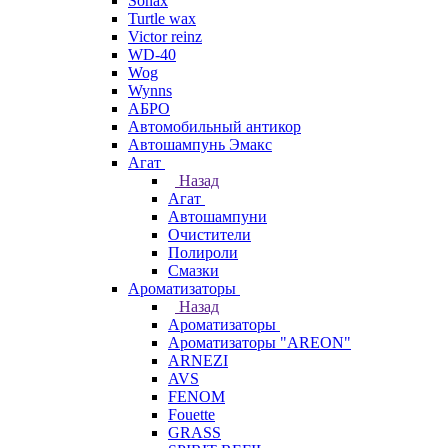
Sonax
Turtle wax
Victor reinz
WD-40
Wog
Wynns
АБРО
Автомобильный антикор
Автошампунь Эмакс
Агат
Назад
Агат
Автошампуни
Очистители
Полироли
Смазки
Ароматизаторы
Назад
Ароматизаторы
Ароматизаторы "AREON"
ARNEZI
AVS
FENOM
Fouette
GRASS