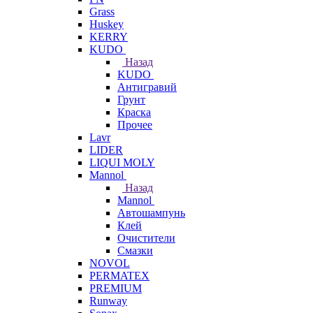
Grass
Huskey
KERRY
KUDO
Назад
KUDO
Антигравий
Грунт
Краска
Прочее
Lavr
LIDER
LIQUI MOLY
Mannol
Назад
Mannol
Автошампунь
Клей
Очистители
Смазки
NOVOL
PERMATEX
PREMIUM
Runway