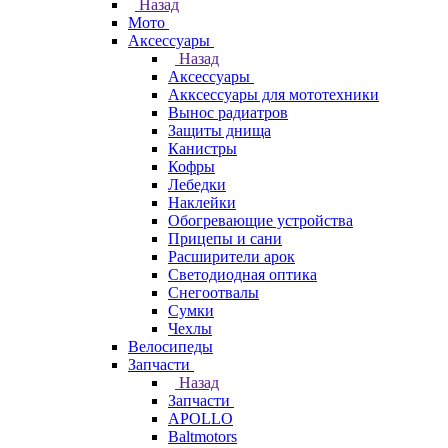
Назад
Мото
Аксессуары
Назад
Аксессуары
Акксессуары для мототехники
Вынос радиатров
Защиты днища
Канистры
Кофры
Лебедки
Наклейки
Обогревающие устройства
Прицепы и сани
Расширители арок
Светодиодная оптика
Снегоотвалы
Сумки
Чехлы
Велосипеды
Запчасти
Назад
Запчасти
APOLLO
Baltmotors