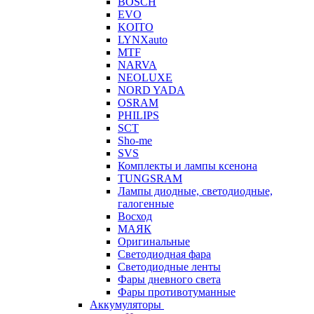
BOSCH
EVO
KOITO
LYNXauto
MTF
NARVA
NEOLUXE
NORD YADA
OSRAM
PHILIPS
SCT
Sho-me
SVS
Комплекты и лампы ксенона
TUNGSRAM
Лампы диодные, светодиодные,
галогенные
Восход
МАЯК
Оригинальные
Светодиодная фара
Светодиодные ленты
Фары дневного света
Фары противотуманные
Аккумуляторы