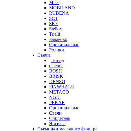
Miles
MOBILAND
RUBENA
SCT
SKF
Stellox
Trialli
Балаково
Оригинальные
Ролики
Свечи
Назад
Свечи
BOSH
BRISK
DENSO
FINWHALE
METACO
NGK
PEKAR
Оригинальные
Свечи
Сибдеталь
Энгельс
Съемники масляного фильтра