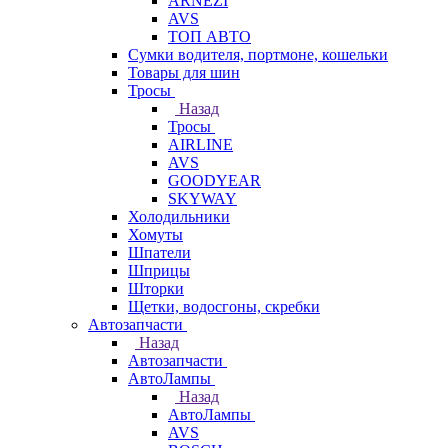
ARNEZI
AVS
ТОП АВТО
Сумки водителя, портмоне, кошельки
Товары для шин
Тросы
Назад
Тросы
AIRLINE
AVS
GOODYEAR
SKYWAY
Холодильники
Хомуты
Шпатели
Шприцы
Шторки
Щетки, водосгоны, скребки
Автозапчасти
Назад
Автозапчасти
АвтоЛампы
Назад
АвтоЛампы
AVS