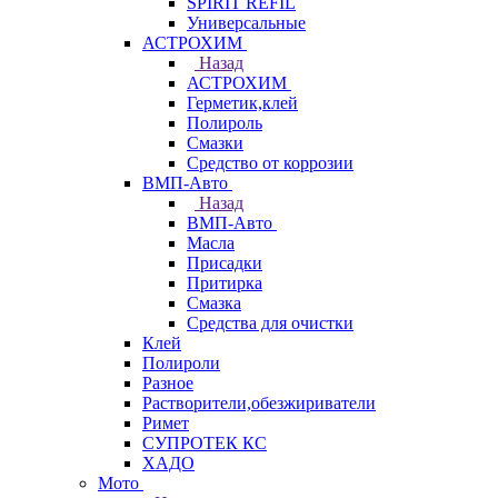
SPIRIT REFIL
Универсальные
АСТРОХИМ
Назад
АСТРОХИМ
Герметик,клей
Полироль
Смазки
Средство от коррозии
ВМП-Авто
Назад
ВМП-Авто
Масла
Присадки
Притирка
Смазка
Средства для очистки
Клей
Полироли
Разное
Растворители,обезжириватели
Римет
СУПРОТЕК КС
ХАДО
Мото