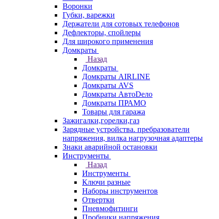
Воронки
Губки, варежки
Держатели для сотовых телефонов
Дефлекторы, спойлеры
Для широкого применения
Домкраты
Назад
Домкраты
Домкраты AIRLINE
Домкраты AVS
Домкраты АвтоDело
Домкраты ПРАМО
Товары для гаража
Зажигалки,горелки,газ
Зарядные устройства. пребразователи
напряжения, вилка нагрузочная адаптеры
Знаки аварийной остановки
Инструменты
Назад
Инструменты
Ключи разные
Наборы инструментов
Отвертки
Пневмофитинги
Пробники напряжения