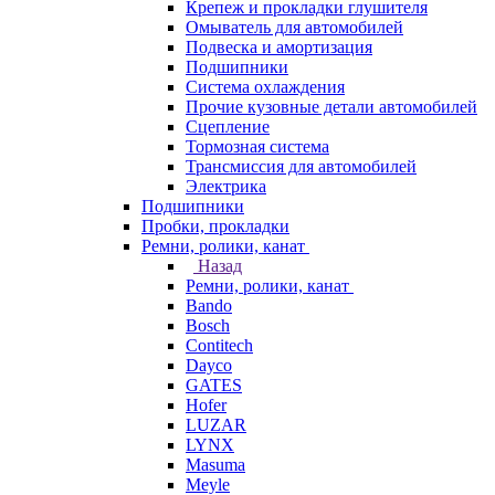
Крепеж и прокладки глушителя
Омыватель для автомобилей
Подвеска и амортизация
Подшипники
Система охлаждения
Прочие кузовные детали автомобилей
Сцепление
Тормозная система
Трансмиссия для автомобилей
Электрика
Подшипники
Пробки, прокладки
Ремни, ролики, канат
Назад
Ремни, ролики, канат
Bando
Bosch
Contitech
Dayco
GATES
Hofer
LUZAR
LYNX
Masuma
Meyle