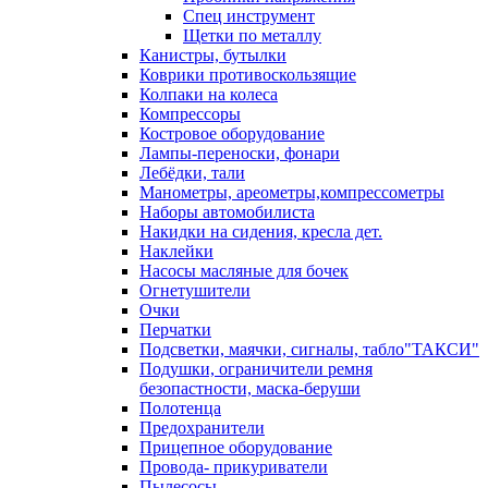
Спец инструмент
Щетки по металлу
Канистры, бутылки
Коврики противоскользящие
Колпаки на колеса
Компрессоры
Костровое оборудование
Лампы-переноски, фонари
Лебёдки, тали
Манометры, ареометры,компрессометры
Наборы автомобилиста
Накидки на сидения, кресла дет.
Наклейки
Насосы масляные для бочек
Огнетушители
Очки
Перчатки
Подсветки, маячки, сигналы, табло"ТАКСИ"
Подушки, ограничители ремня
безопастности, маска-беруши
Полотенца
Предохранители
Прицепное оборудование
Провода- прикуриватели
Пылесосы