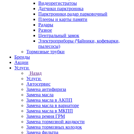
Видеорегистратоы
Датчики парктроника
Парктроники,радар парковочный
Плееры и карты памяти
Радары
Разное
Центральный замок
Электроприборы (Чайники, кофеварки,
пылесосы)
Тормозные трубки
Бренды
Акции
Услуги
Назад
Услуги
Автосервис
Замена антифириза
Замена масла
Замена масла в АКПП
Замена масла в вариаторе
Замена масла в МКПП
Замена ремня ГРМ
Замена тормозной жидкости
Замена тормозных колодок
Замена фильтра