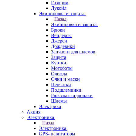
Газпром
Лукойл
Экипировка и защита
Назад
Экипировка и защита
Брюки
Вейдерсы
Джерси
Дождевики
Запчасти для шлемов
Защита
Куртки
Мотоботы
Одежда
Очки и маски
Перчатки
Подшлемники
Рюкзаки-гидропаки
Шлемы
Электрика
Акция
Электроника
Назад
Электроника
GPS- навигаторы