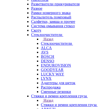
Разветвители прикуривателя
Разное
Рамки номерного знака
Распылитель помповый
Салфетки, замша и прочее
Система омывания стекол
Скотч
Стеклоочистители
Назад
Стеклоочистители
ALCA
AVS
BOSCH
DENSO
ENDUROVISION
GOODYEAR
LUCKY WAY
LYNX
Адаптеры для щеток
Распродажа
Сменные резинки
Стяжки и ремни крепления груза
Назад
Стяжки и ремни крепления груза