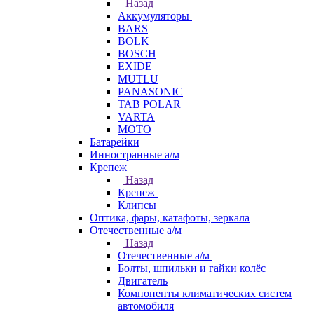
Назад
Аккумуляторы
BARS
BOLK
BOSCH
EXIDE
MUTLU
PANASONIC
TAB POLAR
VARTA
МОТО
Батарейки
Инностранные а/м
Крепеж
Назад
Крепеж
Клипсы
Оптика, фары, катафоты, зеркала
Отечественные а/м
Назад
Отечественные а/м
Болты, шпильки и гайки колёс
Двигатель
Компоненты климатических систем
автомобиля