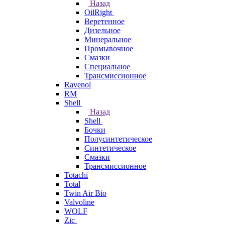
Назад
OilRight
Веретенное
Дизельное
Минеральное
Промывочное
Смазки
Специальное
Трансмиссионное
Ravenol
RM
Shell
Назад
Shell
Бочки
Полусинтетическое
Синтетическое
Смазки
Трансмиссионное
Totachi
Total
Twin Air Bio
Valvoline
WOLF
Zic