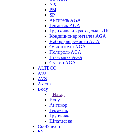
NX
PM
SP
Антигель AGA
Герметик AGA
Грунковка и краска, эмаль HG
Кондиционер металла AGA
Набор для ремонта AGA
Очистители AGA
Полироль AGA
Промывка AGA
Смазка AGA
ALTECO
Atas
AVS
Axiom
Body
Назад
Body
Антикор
Герметик
Грунтовка
Шпатлевка
CoolStream
FN