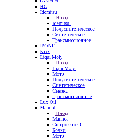
G-Motion
HG
Idemitsu
Назад
Idemitsu
Полусинтетическое
Синтетическое
Трансмиссионное
IPONE
Kixx
Liqui Moly
Назад
Liqui Moly
Мото
Полусинтетическое
Синтетическое
Смазка
Трансмиссионные
Lux-Oil
Mannol
Назад
Mannol
Compressor Oil
Бочки
Мото