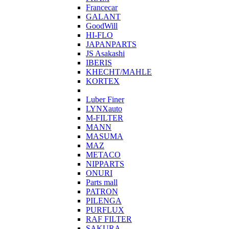
Francecar
GALANT
GoodWill
HI-FLO
JAPANPARTS
JS Asakashi
IBERIS
KHECHT/MAHLE
KORTEX
Luber Finer
LYNXauto
M-FILTER
MANN
MASUMA
MAZ
METACO
NIPPARTS
ONURI
Parts mall
PATRON
PILENGA
PURFLUX
RAF FILTER
SAKURA