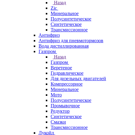
Назад
Zic
Минеральное
Полусинтетическое
Синтетическое
Трансмиссионное
Антифриз
Антифриз для пневмотормозов
Вода дистиллированная
Газпром
Назад
Газпром
Веретеное
Гидравлическое
Для дизельных двигателей
Компрессорное
Минеральное
Мото
Полусинтетическое
Промывочное
Редуктор
Синтетическое
Смазки
Трансмиссионное
Лукойл