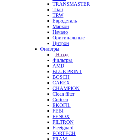
TRANSMASTER
Triali
TRW
Евродеталь
Маркон
Начало
Оригинальные
Цитрон
Фильтры
Назад
Фильтры
AMD
BLUE PRINT
BOSCH
CAREX
CHAMPION
Clean filter
Corteco
EKOFIL
FEBI
FENOX
FILTRON
Fleetguard
FORTECH
FRAM