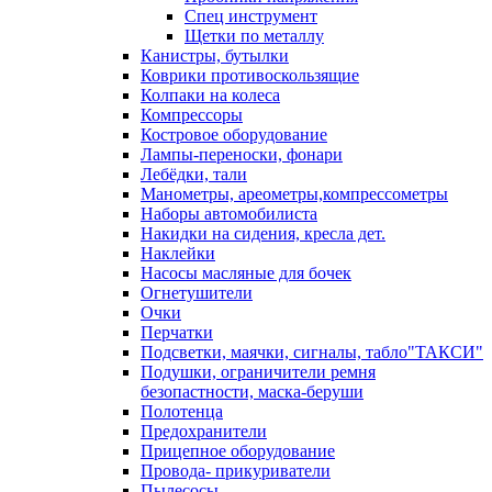
Спец инструмент
Щетки по металлу
Канистры, бутылки
Коврики противоскользящие
Колпаки на колеса
Компрессоры
Костровое оборудование
Лампы-переноски, фонари
Лебёдки, тали
Манометры, ареометры,компрессометры
Наборы автомобилиста
Накидки на сидения, кресла дет.
Наклейки
Насосы масляные для бочек
Огнетушители
Очки
Перчатки
Подсветки, маячки, сигналы, табло"ТАКСИ"
Подушки, ограничители ремня
безопастности, маска-беруши
Полотенца
Предохранители
Прицепное оборудование
Провода- прикуриватели
Пылесосы