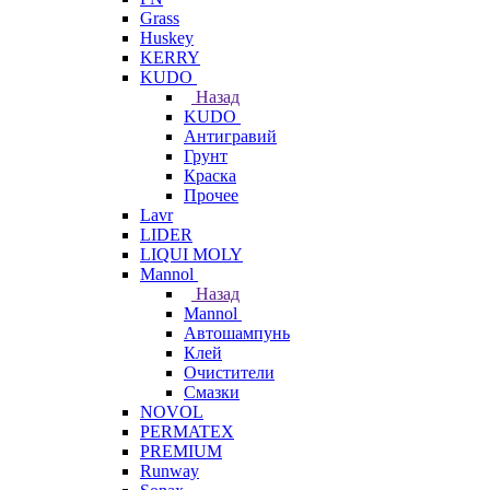
Grass
Huskey
KERRY
KUDO
Назад
KUDO
Антигравий
Грунт
Краска
Прочее
Lavr
LIDER
LIQUI MOLY
Mannol
Назад
Mannol
Автошампунь
Клей
Очистители
Смазки
NOVOL
PERMATEX
PREMIUM
Runway