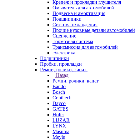
Крепеж и прокладки глушителя
Омыватель для автомобилей
Подвеска и амортизация
Подшипники
Система охлаждения
Прочие кузовные детали автомобилей
Сцепление
Тормозная система
Трансмиссия для автомобилей
Электрика
Подшипники
Пробки, прокладки
Ремни, ролики, канат
Назад
Ремни, ролики, канат
Bando
Bosch
Contitech
Dayco
GATES
Hofer
LUZAR
LYNX
Masuma
Meyle