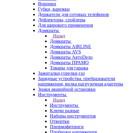
Воронки
Губки, варежки
Держатели для сотовых телефонов
Дефлекторы, спойлеры
Для широкого применения
Домкраты
Назад
Домкраты
Домкраты AIRLINE
Домкраты AVS
Домкраты АвтоDело
Домкраты ПРАМО
Товары для гаража
Зажигалки,горелки,газ
Зарядные устройства. пребразователи
напряжения, вилка нагрузочная адаптеры
Знаки аварийной остановки
Инструменты
Назад
Инструменты
Ключи разные
Наборы инструментов
Отвертки
Пневмофитинги
Пробники напряжения