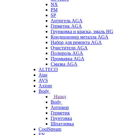
NX
PM
SP
Антигель AGA
Герметик AGA
Грунковка и краска, эмаль HG
Кондиционер металла AGA
Набор для ремонта AGA
Очистители AGA
Полироль AGA
Промывка AGA
Смазка AGA
ALTECO
Atas
AVS
Axiom
Body
Назад
Body
Антикор
Герметик
Грунтовка
Шпатлевка
CoolStream
FN