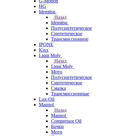
G-Motion
HG
Idemitsu
Назад
Idemitsu
Полусинтетическое
Синтетическое
Трансмиссионное
IPONE
Kixx
Liqui Moly
Назад
Liqui Moly
Мото
Полусинтетическое
Синтетическое
Смазка
Трансмиссионные
Lux-Oil
Mannol
Назад
Mannol
Compressor Oil
Бочки
Мото