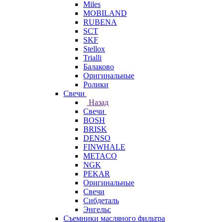
Miles
MOBILAND
RUBENA
SCT
SKF
Stellox
Trialli
Балаково
Оригинальные
Ролики
Свечи
Назад
Свечи
BOSH
BRISK
DENSO
FINWHALE
METACO
NGK
PEKAR
Оригинальные
Свечи
Сибдеталь
Энгельс
Съемники масляного фильтра