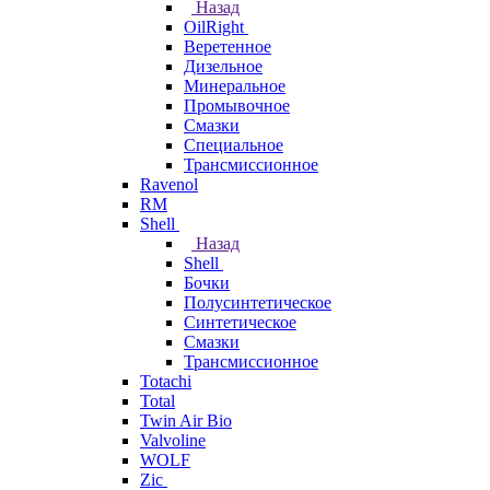
Назад
OilRight
Веретенное
Дизельное
Минеральное
Промывочное
Смазки
Специальное
Трансмиссионное
Ravenol
RM
Shell
Назад
Shell
Бочки
Полусинтетическое
Синтетическое
Смазки
Трансмиссионное
Totachi
Total
Twin Air Bio
Valvoline
WOLF
Zic