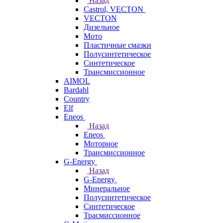
Назад
Castrol, VECTON
VECTON
Дизельное
Мото
Пластичные смазки
Полусинтетическое
Синтетическое
Трансмиссионное
AIMOL
Bardahl
Country
Elf
Eneos
Назад
Eneos
Моторное
Трансмиссионное
G-Energy
Назад
G-Energy
Минеральное
Полусинтетическое
Синтетическое
Трасмиссионное