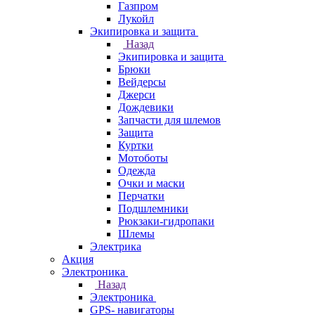
Газпром
Лукойл
Экипировка и защита
Назад
Экипировка и защита
Брюки
Вейдерсы
Джерси
Дождевики
Запчасти для шлемов
Защита
Куртки
Мотоботы
Одежда
Очки и маски
Перчатки
Подшлемники
Рюкзаки-гидропаки
Шлемы
Электрика
Акция
Электроника
Назад
Электроника
GPS- навигаторы