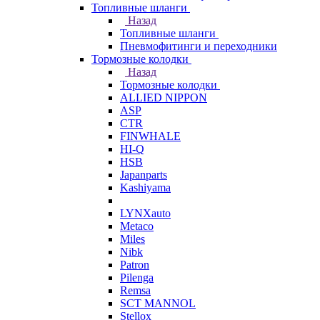
Топливные шланги
Назад
Топливные шланги
Пневмофитинги и переходники
Тормозные колодки
Назад
Тормозные колодки
ALLIED NIPPON
ASP
CTR
FINWHALE
HI-Q
HSB
Japanparts
Kashiyama
LYNXauto
Metaco
Miles
Nibk
Patron
Pilenga
Remsa
SCT MANNOL
Stellox