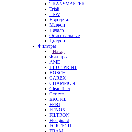
TRANSMASTER
Triali
TRW
Евродеталь
Маркон
Начало
Оригинальные
Цитрон
Фильтры
Назад
Фильтры
AMD
BLUE PRINT
BOSCH
CAREX
CHAMPION
Clean filter
Corteco
EKOFIL
FEBI
FENOX
FILTRON
Fleetguard
FORTECH
FRAM