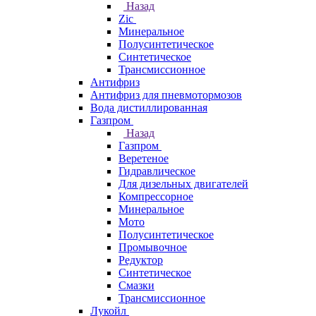
Назад
Zic
Минеральное
Полусинтетическое
Синтетическое
Трансмиссионное
Антифриз
Антифриз для пневмотормозов
Вода дистиллированная
Газпром
Назад
Газпром
Веретеное
Гидравлическое
Для дизельных двигателей
Компрессорное
Минеральное
Мото
Полусинтетическое
Промывочное
Редуктор
Синтетическое
Смазки
Трансмиссионное
Лукойл