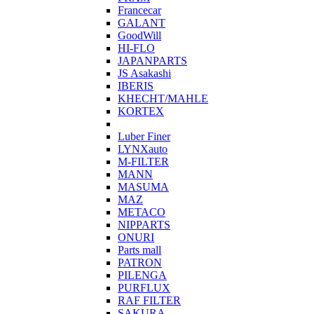
Francecar
GALANT
GoodWill
HI-FLO
JAPANPARTS
JS Asakashi
IBERIS
KHECHT/MAHLE
KORTEX
Luber Finer
LYNXauto
M-FILTER
MANN
MASUMA
MAZ
METACO
NIPPARTS
ONURI
Parts mall
PATRON
PILENGA
PURFLUX
RAF FILTER
SAKURA