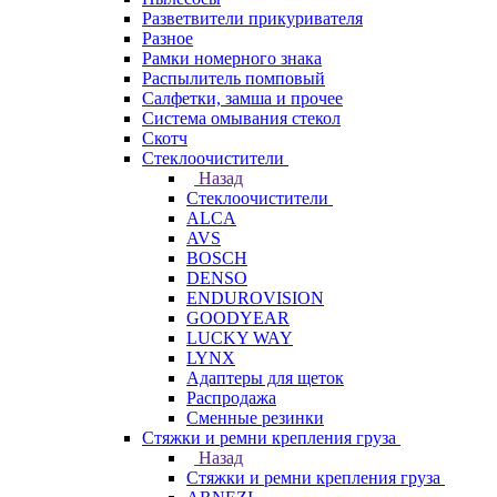
Разветвители прикуривателя
Разное
Рамки номерного знака
Распылитель помповый
Салфетки, замша и прочее
Система омывания стекол
Скотч
Стеклоочистители
Назад
Стеклоочистители
ALCA
AVS
BOSCH
DENSO
ENDUROVISION
GOODYEAR
LUCKY WAY
LYNX
Адаптеры для щеток
Распродажа
Сменные резинки
Стяжки и ремни крепления груза
Назад
Стяжки и ремни крепления груза