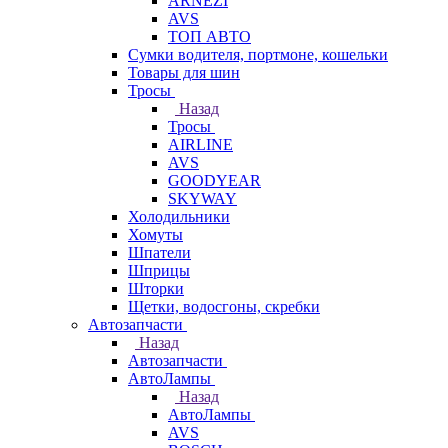
ARNEZI
AVS
ТОП АВТО
Сумки водителя, портмоне, кошельки
Товары для шин
Тросы
Назад
Тросы
AIRLINE
AVS
GOODYEAR
SKYWAY
Холодильники
Хомуты
Шпатели
Шприцы
Шторки
Щетки, водосгоны, скребки
Автозапчасти
Назад
Автозапчасти
АвтоЛампы
Назад
АвтоЛампы
AVS