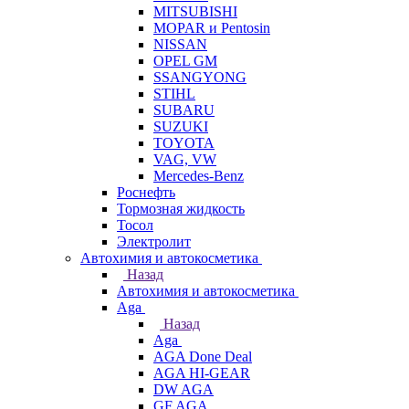
MITSUBISHI
MOPAR и Pentosin
NISSAN
OPEL GM
SSANGYONG
STIHL
SUBARU
SUZUKI
TOYOTA
VAG, VW
Мercedes-Benz
Роснефть
Тормозная жидкость
Тосол
Электролит
Автохимия и автокосметика
Назад
Автохимия и автокосметика
Aga
Назад
Aga
AGA Done Deal
AGA HI-GEAR
DW AGA
GF AGA