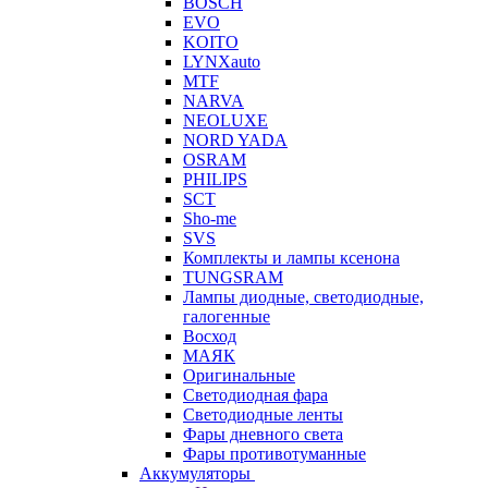
BOSCH
EVO
KOITO
LYNXauto
MTF
NARVA
NEOLUXE
NORD YADA
OSRAM
PHILIPS
SCT
Sho-me
SVS
Комплекты и лампы ксенона
TUNGSRAM
Лампы диодные, светодиодные,
галогенные
Восход
МАЯК
Оригинальные
Светодиодная фара
Светодиодные ленты
Фары дневного света
Фары противотуманные
Аккумуляторы