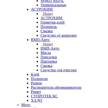
SPIRIT REFIL
Универсальные
АСТРОХИМ
Назад
АСТРОХИМ
Герметик,клей
Полироль
Смазки
Средство от коррозии
ВМП-Авто
Назад
ВМП-Авто
Масла
Присадки
Притирка
Смазка
Средства для очистки
Клей
Полироли
Разное
Растворители,обезжириватели
Римет
СУПРОТЕК КС
ХАДО
Мото