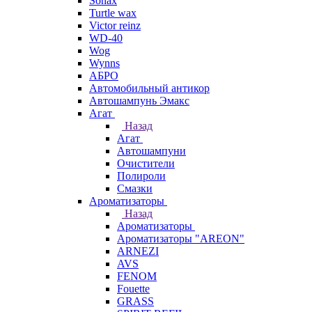
Sonax
Turtle wax
Victor reinz
WD-40
Wog
Wynns
АБРО
Автомобильный антикор
Автошампунь Эмакс
Агат
Назад
Агат
Автошампуни
Очистители
Полироли
Смазки
Ароматизаторы
Назад
Ароматизаторы
Ароматизаторы "AREON"
ARNEZI
AVS
FENOM
Fouette
GRASS