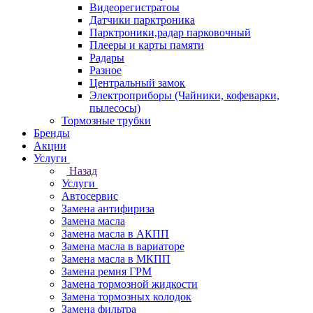
Видеорегистратоы
Датчики парктроника
Парктроники,радар парковочный
Плееры и карты памяти
Радары
Разное
Центральный замок
Электроприборы (Чайники, кофеварки,
пылесосы)
Тормозные трубки
Бренды
Акции
Услуги
Назад
Услуги
Автосервис
Замена антифириза
Замена масла
Замена масла в АКПП
Замена масла в вариаторе
Замена масла в МКПП
Замена ремня ГРМ
Замена тормозной жидкости
Замена тормозных колодок
Замена фильтра