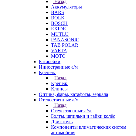
Назад
Аккумуляторы
BARS
BOLK
BOSCH
EXIDE
MUTLU
PANASONIC
TAB POLAR
VARTA
МОТО
Батарейки
Инностранные а/м
Крепеж
Назад
Крепеж
Клипсы
Оптика, фары, катафоты, зеркала
Отечественные а/м
Назад
Отечественные а/м
Болты, шпильки и гайки колёс
Двигатель
Компоненты климатических систем
автомобиля