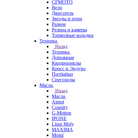
CFMOTO
Вело
Двигатель
Звезды и цепи
Разное
Резина и камеры
Тормозные колодки
Техника
Назад
Техника
Дорожные
Квадроциклы
Кросс и Эндуро
Питбайки
Снегоходы
Масла
Назад
Масла
Aimol
Country
G-Motion
IPONE
Liqui Moly
MAXIMA
Motul