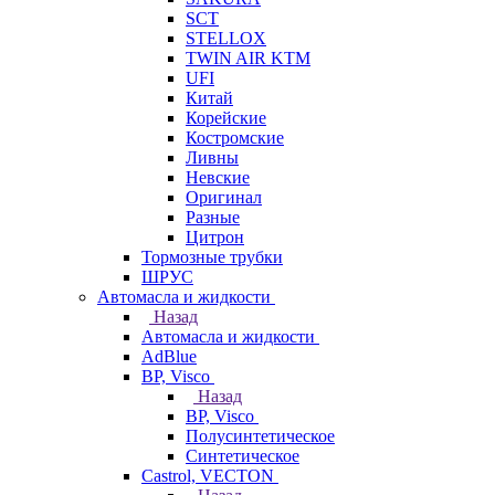
SCT
STELLOX
TWIN AIR KTM
UFI
Китай
Корейские
Костромские
Ливны
Невские
Оригинал
Разные
Цитрон
Тормозные трубки
ШРУС
Автомасла и жидкости
Назад
Автомасла и жидкости
AdBlue
BP, Visco
Назад
BP, Visco
Полусинтетическое
Синтетическое
Castrol, VECTON