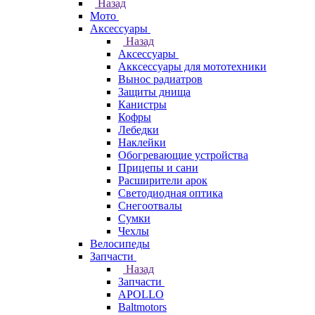
Назад
Мото
Аксессуары
Назад
Аксессуары
Акксессуары для мототехники
Вынос радиатров
Защиты днища
Канистры
Кофры
Лебедки
Наклейки
Обогревающие устройства
Прицепы и сани
Расширители арок
Светодиодная оптика
Снегоотвалы
Сумки
Чехлы
Велосипеды
Запчасти
Назад
Запчасти
APOLLO
Baltmotors